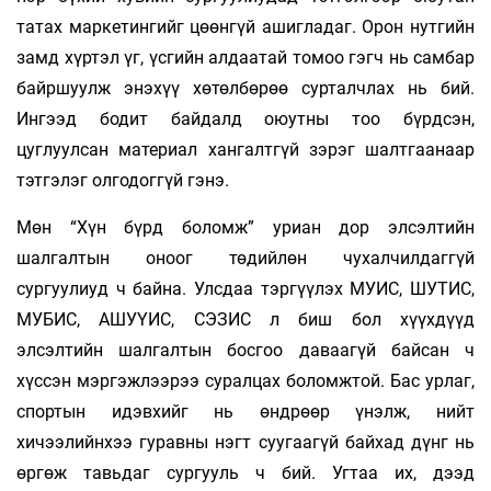
татах маркетингийг цөөнгүй ашигладаг. Орон нутгийн
замд хүртэл үг, үсгийн алдаатай томоо гэгч нь самбар
байршуулж энэхүү хөтөлбөрөө сурталчлах нь бий.
Ингээд бодит байдалд оюутны тоо бүрдсэн,
цуглуулсан материал хангалтгүй зэрэг шалтгаанаар
тэтгэлэг олгодоггүй гэнэ.
Мөн “Хүн бүрд боломж” уриан дор элсэлтийн
шалгалтын оноог төдийлөн чухалчилдаггүй
сургуулиуд ч байна. Улсдаа тэргүүлэх МУИС, ШУТИС,
МУБИС, АШУҮИС, СЭЗИС л биш бол хүүхдүүд
элсэлтийн шалгалтын босгоо даваагүй байсан ч
хүссэн мэргэжлээрээ суралцах боломжтой. Бас урлаг,
спортын идэвхийг нь өндрөөр үнэлж, нийт
хичээлийнхээ гуравны нэгт суугаагүй байхад дүнг нь
өргөж тавьдаг сургууль ч бий. Угтаа их, дээд