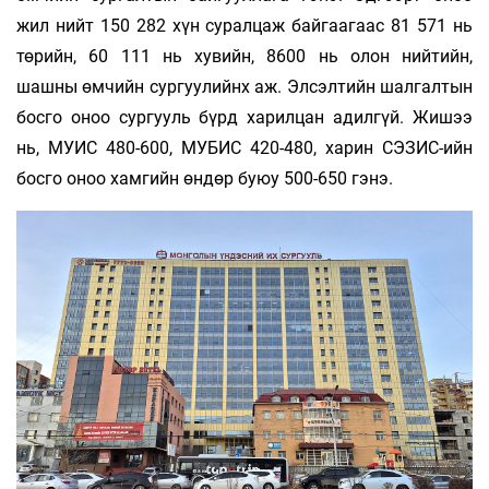
жил нийт 150 282 хүн суралцаж байгаагаас 81 571 нь
төрийн, 60 111 нь хувийн, 8600 нь олон нийтийн,
шашны өмчийн сургуулийнх аж. Элсэлтийн шалгалтын
босго оноо сургууль бүрд харилцан адилгүй. Жишээ
нь, МУИС 480-600, МУБИС 420-480, харин СЭЗИС-ийн
босго оноо хамгийн өндөр буюу 500-650 гэнэ.