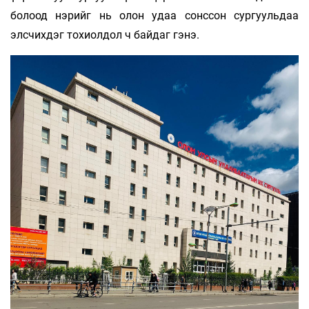
болоод нэрийг нь олон удаа сонссон сургуульдаа
элсчихдэг тохиолдол ч байдаг гэнэ.