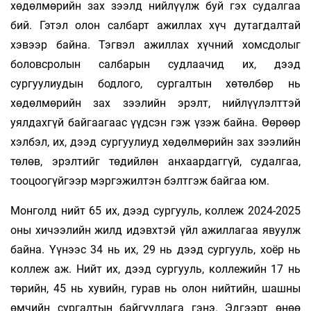
хөдөлмөрийн зах зээлд нийлүүлж буй гэх судалгаа
бий. Гэтэл олон салбарт ажиллах хүч дутагдалтай
хэвээр байна. Тэгвэл ажиллах хүчний хомсдолыг
боловсролын салбарын судлаачид их, дээд
сургуулиудын бодлого, сургалтын хөтөлбөр нь
хөдөлмөрийн зах зээлийн эрэлт, нийлүүлэлттэй
уялдахгүй байгаагаас үүдсэн гэж үзэж байна. Өөрөөр
хэлбэл, их, дээд сургуулиуд хөдөлмөрийн зах зээлийн
төлөв, эрэлтийг төдийлөн анхаардаггүй, судалгаа,
тооцоогүйгээр мэргэжилтэн бэлтгэж байгаа юм.
Монголд нийт 65 их, дээд сургууль, коллеж 2024-2025
оны хичээлийн жилд идэвхтэй үйл ажиллагаа явуулж
байна. Үүнээс 34 нь их, 29 нь дээд сургууль, хоёр нь
коллеж аж. Нийт их, дээд сургууль, коллежийн 17 нь
төрийн, 45 нь хувийн, гурав нь олон нийтийн, шашны
өмчийн сургалтын байгууллага гэнэ. Эдгээрт өнөө