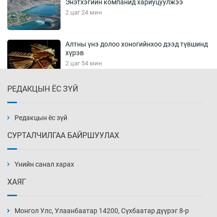
Энэтхэгийн компанид хариуцуулжээ
2 цаг 24 мин
Алтны үнэ долоо хоногийнхоо дээд түвшинд
хүрэв
2 цаг 54 мин
РЕДАКЦЫН ЁС ЗҮЙ
Сурагчдын дүрэмт хувцасны иж бүрдэлд
поло цамц орууллаа
3 цаг 24 мин
Редакцын ёс зүй
СУРТАЛЧИЛГАА БАЙРШУУЛАХ
Шинжлэх ухаанаа хөсөр хаясан улс
чадваргүй мэргэжилтнүүд л “үйлдвэрлэдэг”
Үнийн санал харах
3 цаг 54 мин
ХАЯГ
Аппликэйшн хөгжүүлэхийн оронд ажлаа хий,
Г.Дамдинням сайд аа
Монгол Улс, Улаанбаатар 14200, Сүхбаатар дүүрэг 8-р
4 цаг 24 мин