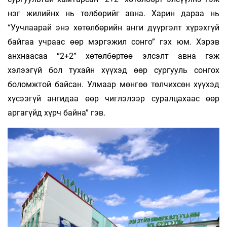
нэг жилийнх нь төлбөрийг авна. Харин дараа нь
“Уучлаарай энэ хөтөлбөрийн анги дүүргэлт хүрэхгүй
байгаа учраас өөр мэргэжил сонго” гэх юм. Хэрэв
анхнаасаа “2+2” хөтөлбөртөө элсэлт авна гэж
хэлээгүй бол тухайн хүүхэд өөр сургууль сонгох
боломжтой байсан. Улмаар мөнгөө төлчихсөн хүүхэд
хүсээгүй ангидаа өөр чиглэлээр суралцахаас өөр
аргагүйд хүрч байна” гэв.