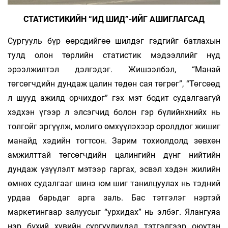
СТАТИСТИКИЙН “ИД ШИД”-ИЙГ АШИГЛАГСАД
Сургууль бүр өөрсдийгөө шилдэг гэдгийг батлахын
тулд олон төрлийн статистик мэдээллийг нүд
эрээлжилтэл дэлгэдэг. Жишээлбэл, “Манай
төгсөгчдийн дундаж цалин төдөн сая төгрөг”, “Төгсөөд
л шууд ажилд орчихдог” гэх мэт бодит судалгаагүй
хэдхэн үгээр л элсэгчид болон гэр бүлийнхнийх нь
толгойг эргүүлж, молиго өмхүүлэхээр оролддог жишиг
манайд хэдийн тогтсон. Зарим тохиолдолд зөвхөн
амжилттай төгсөгчдийн цалингийн дүнг нийтийн
дундаж үзүүлэлт мэтээр гаргах, эсвэл хэдэн жилийн
өмнөх судалгааг шинэ юм шиг танилцуулах нь тэдний
урдаа барьдаг арга заль. Бас тэтгэлэг нэртэй
маркетингаар залуусыг “урхидах” нь элбэг. Ялангуяа
нэр бүхий хувийн сургуулиудад тэтгэлгээр оюутан