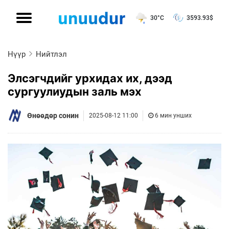
30°C
3593.93
$
Нүүр
Нийтлэл
Элсэгчдийг урхидах их, дээд
сургуулиудын заль мэх
Өнөөдөр сонин
2025-08-12 11:00
6 мин унших