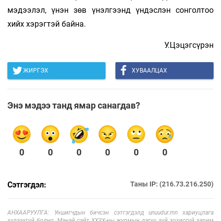
мэдээлэл, үнэн зөв үнэлгээнд үндэслэн сонголтоо
хийх хэрэгтэй байна.
У.Цэцэгсүрэн
ЖИРГЭХ
ХУВААЛЦАХ
Энэ мэдээ танд ямар санагдав?
0
0
0
0
0
0
Сэтгэгдэл:
Таны IP: (216.73.216.250)
АНХААРУУЛГА: Уншигчдын бичсэн сэтгэгдэлд unuudur.mn хариуцлага
хүлээхгүй болно. Манай сайт ХХЗХ-ны журмын дагуу зүй зохисгүй зарим