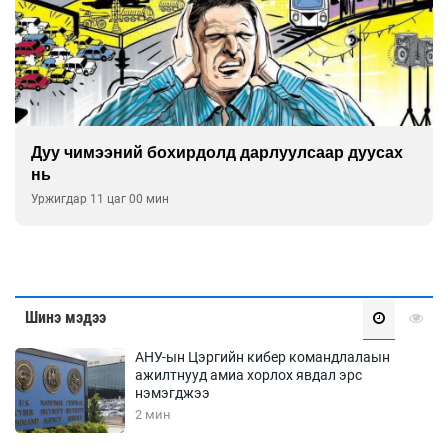
Дуу чимээний бохирдолд дарлуулсаар дуусах
нь
Уржигдар 11 цаг 00 мин
Шинэ мэдээ
АНУ-ын Цэргийн кибер командлалаын
ажилтнууд амиа хорлох явдал эрс
нэмэгджээ
2 мин