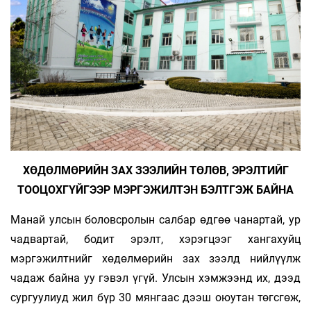
ХӨДӨЛМӨРИЙН ЗАХ ЗЭЭЛИЙН ТӨЛӨВ, ЭРЭЛТИЙГ
ТООЦОХГҮЙГЭЭР МЭРГЭЖИЛТЭН БЭЛТГЭЖ БАЙНА
Манай улсын боловсролын салбар өдгөө чанартай, ур
чадвартай, бодит эрэлт, хэрэгцээг хангахуйц
мэргэжилтнийг хөдөлмөрийн зах зээлд нийлүүлж
чадаж байна уу гэвэл үгүй. Улсын хэмжээнд их, дээд
сургуулиуд жил бүр 30 мянгаас дээш оюутан төгсгөж,