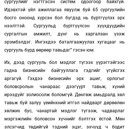
сургуулийг нэгтгэсэн систем одоогоор байхгүй.
Идэвхтэй үйл ажиллагаа явуулж буй 65 сургуулийн
босго оноонд хүрсэн бол бүгдэд нь бүртгүүлэх эрх
нээлттэй. Сургуульд бүртгүүлсэн хүүхдүүдийн
сургалтын амжилт, дүнг нь харгалзан үзэж
эрэмбэлдэг. Ингэхдээ баталгаажуулах хугацааг нь
сургууль бүрд өөрөөр тавьдаг” гэсэн юм.
Их, дээд сургууль бол мэдлэг түгээх үүрэгтэйгээс
гадна бизнесийн байгууллага гэдгийг үгүйсгэх
аргагүй. Гэхдээ бизнесийн эрх ашиг, орлогыг
боловсролын чанараас дээгүүрт тавьж, хүний
ирээдүйг золиосолж боломгүй. Дөнгөж амьдралд хөл
тавьж буй залуу үеийнхний итгэл найдварт дөрөөлөн
хөлжих бус, чанартай мэдлэг түгээж, чадварлаг
мэргэжлийн боловсон хүчнийг бэлтгэх ёстой. Мөн
элсэгчид төдийгүй тэдний эцэг, эхчүүд ч бодит