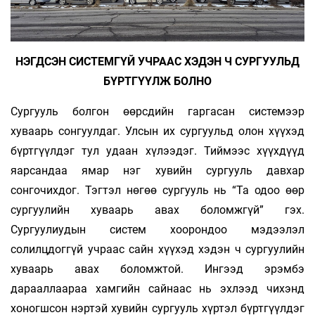
НЭГДСЭН СИСТЕМГҮЙ УЧРААС ХЭДЭН Ч СУРГУУЛЬД
БҮРТГҮҮЛЖ БОЛНО
Сургууль болгон өөрсдийн гаргасан системээр
хуваарь сонгуулдаг. Улсын их сургуульд олон хүүхэд
бүртгүүлдэг тул удаан хүлээдэг. Тиймээс хүүхдүүд
яарсандаа ямар нэг хувийн сургууль давхар
сонгочихдог. Тэгтэл нөгөө сургууль нь “Та одоо өөр
сургуулийн хуваарь авах боломжгүй” гэх.
Сургуулиудын систем хоорондоо мэдээлэл
солилцдоггүй учраас сайн хүүхэд хэдэн ч сургуулийн
хуваарь авах боломжтой. Ингээд эрэмбэ
дарааллаараа хамгийн сайнаас нь эхлээд чихэнд
хоногшсон нэртэй хувийн сургууль хүртэл бүртгүүлдэг