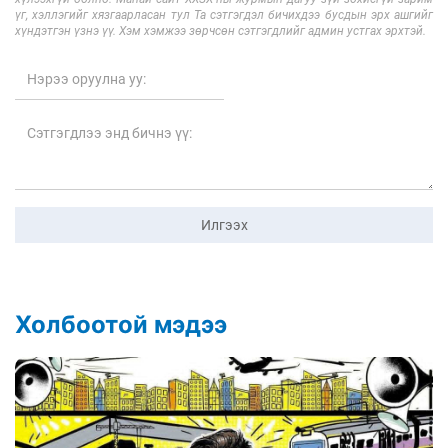
үг, хэллэгийг хязгаарласан тул Та сэтгэгдэл бичихдээ бусдын эрх ашгийг
хүндэтгэн үзнэ үү. Хэм хэмжээ зөрчсөн сэтгэгдлийг админ устгах эрхтэй.
Илгээх
Холбоотой мэдээ