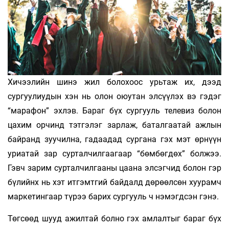
Хичээлийн шинэ жил болохоос урьтаж их, дээд
сургуулиудын хэн нь олон оюутан элсүүлэх вэ гэдэг
“марафон” эхлэв. Бараг бүх сургууль телевиз болон
цахим орчинд тэтгэлэг зарлаж, баталгаатай ажлын
байранд зуучилна, гадаадад сургана гэх мэт өрнүүн
уриатай зар сурталчилгаагаар “бөмбөгдөх” болжээ.
Гэвч зарим сурталчилгааны цаана элсэгчид болон гэр
бүлийнх нь хэт итгэмтгий байдалд дөрөөлсөн хуурамч
маркетингаар түрээ барих сургууль ч нэмэгдсэн гэнэ.
Төгсөөд шууд ажилтай болно гэх амлалтыг бараг бүх