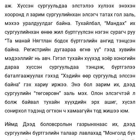
аж. Хүссэн сургуульдаа элстэлээ хүлээх энэхэн
хооронд л зарим сургуулийнхан элсэгч татах гол заль,
мэхээ уралдуулдаг байна. Тухайлбал, “Мандах” их
сургуулийнхан өнөө жил бүртгүүлсэн нэгэн сурагч руу
“Та манай Нягтлан бодох бүртгэлийн ангид тэнцсэн
байна. Регистрийн дугаараа өгнө үү” гээд хувийн
мэдээллийг нь авч. Гэтэл тухайн хүүхэд хоёр хоногийн
дараа хүссэн сургуульдаа тэнцэж, бүртгэлээ
баталгаажуулах гэхэд “Хэдийн өөр сургуульд элссэн
байна” гэх хариу иржээ. Энэ бол зарим их, дээд
сургуулийн “төгсөрсөн” заль мэх. Олон элсэгчтэй л
болж байвал тухайн хүүхдийн эрх ашиг, хүсэл
сонирхол тэдэнд огтхон ч хамаагүйн тод жишээ юм.
Иймд Дээд боловсролын газрынхнаас их, дээд
сургуулийн бүртгэлийн талаар лавлахад “Монголд бүх