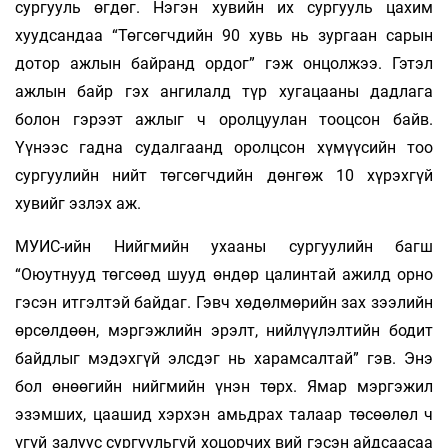
сургууль өгдөг. Нэгэн хувийн их сургууль цахим
хуудсандаа “Төгсөгчдийн 90 хувь нь зургаан сарын
дотор ажлын байранд ордог” гэж онцолжээ. Гэтэл
ажлын байр гэх ангилалд түр хугацааны дадлага
болон гэрээт ажлыг ч оролцуулан тооцсон байв.
Үүнээс гадна судалгаанд оролцсон хүмүүсийн тоо
сургуулийн нийт төгсөгчдийн дөнгөж 10 хүрэхгүй
хувийг эзлэх аж.
МУИС-ийн Нийгмийн ухааны сургуулийн багш
“Оюутнууд төгсөөд шууд өндөр цалинтай ажилд орно
гэсэн итгэлтэй байдаг. Гэвч хөдөлмөрийн зах зээлийн
өрсөлдөөн, мэргэжлийн эрэлт, нийлүүлэлтийн бодит
байдлыг мэдэхгүй элсдэг нь харамсалтай” гэв. Энэ
бол өнөөгийн нийгмийн үнэн төрх. Ямар мэргэжил
эзэмших, цаашид хэрхэн амьдрах талаар төсөөлөл ч
үгүй залуус сургуульгүй хоцорчих вий гэсэн айдсаасаа