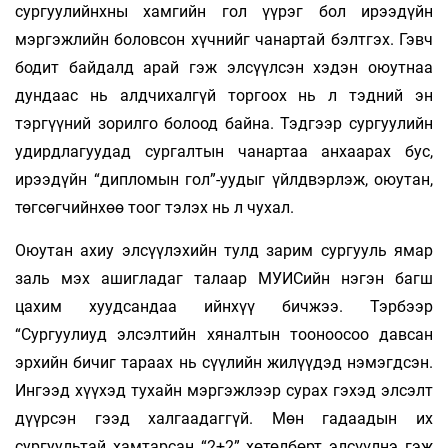
сургуулийнхны хамгийн гол үүрэг бол ирээдүйн
мэргэжлийн боловсон хүчнийг чанартай бэлтгэх. Гэвч
бодит байдалд арай гэж элсүүлсэн хэдэн оюутнаа
дундаас нь алдчихалгүй торгоох нь л тэдний эн
тэргүүний зорилго болоод байна. Тэдгээр сургуулийн
удирдлагуудад сургалтын чанартаа анхаарах бус,
ирээдүйн “дипломын гол”-уудыг үйлдвэрлэж, оюутан,
төгсөгчийнхөө тоог тэлэх нь л чухал.
Оюутан ахиу элсүүлэхийн тулд зарим сургууль ямар
заль мэх ашигладаг талаар МУИСийн нэгэн багш
цахим хуудсандаа ийнхүү бичжээ. Тэрбээр
“Сургуулиуд элсэлтийн хяналтын тооноосоо давсан
эрхийн бичиг тараах нь сүүлийн жилүүдэд нэмэгдсэн.
Ингээд хүүхэд тухайн мэргэжлээр сурах гэхэд элсэлт
дүүрсэн гээд халгаадаггүй. Мөн гадаадын их
сургуультай хамтарсан “2+2” хөтөлбөрт элсүүлнэ гэж