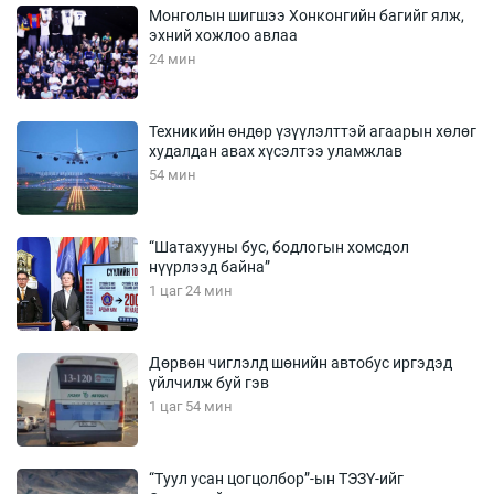
Монголын шигшээ Хонконгийн багийг ялж,
эхний хожлоо авлаа
24 мин
Техникийн өндөр үзүүлэлттэй агаарын хөлөг
худалдан авах хүсэлтээ уламжлав
54 мин
“Шатахууны бус, бодлогын хомсдол
нүүрлээд байна”
1 цаг 24 мин
Дөрвөн чиглэлд шөнийн автобус иргэдэд
үйлчилж буй гэв
1 цаг 54 мин
“Туул усан цогцолбор”-ын ТЭЗҮ-ийг