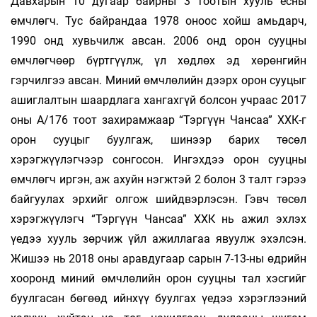
Давхарын 10 дугаар байрны 3 тоотын хууль ёсны
өмчлөгч. Тус байрандаа 1978 оноос хойш амьдарч,
1990 онд хувьчилж авсан. 2006 онд орон сууцны
өмчлөгчөөр бүртгүүлж, үл хөдлөх эд хөрөнгийн
гэрчилгээ авсан. Миний өмчлөлийн дээрх орон сууцыг
ашиглалтын шаардлага хангахгүй болсон учраас 2017
оны А/176 тоот захирамжаар “Тэргүүн Чансаа” ХХК-г
орон сууцыг буулгаж, шинээр барих төсөл
хэрэгжүүлэгчээр сонгосон. Ингэхдээ орон сууцны
өмчлөгч иргэн, аж ахуйн нэгжтэй 2 болон 3 талт гэрээ
байгуулах эрхийг олгож шийдвэрлэсэн. Гэвч төсөл
хэрэгжүүлэгч “Тэргүүн Чансаа” ХХК нь ажил эхлэх
үедээ хууль зөрчиж үйл ажиллагаа явуулж эхэлсэн.
Жишээ нь 2018 оны аравдугаар сарын 7-13-ны өдрийн
хооронд миний өмчлөлийн орон сууцны тал хэсгийг
буулгасан бөгөөд ийнхүү буулгах үедээ хэрэглээний