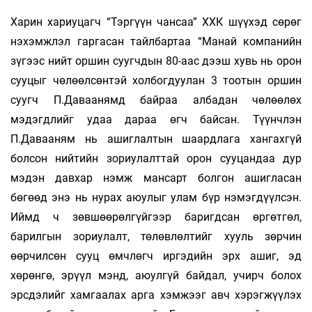
Харин хариуцагч “Тэргүүн чансаа” ХХК шүүхэд сөрөг
нэхэмжлэл гаргасан тайлбартаа “Манай компанийн
зүгээс нийт оршин суугчдын 80-аас дээш хувь нь орон
сууцыг чөлөөлсөнтэй холбогдуулан 3 тоотын оршин
суугч П.Даваанямд байраа албадан чөлөөлөх
мэдэгдлийг удаа дараа өгч байсан. Түүнчлэн
П.Давааням нь ашиглалтын шаардлага хангахгүй
болсон нийтийн зориулалттай орон сууцандаа дур
мэдэн давхар нэмж мансарт болгон ашигласан
бөгөөд энэ нь нурах аюулыг улам бүр нэмэгдүүлсэн.
Иймд ч зөвшөөрөлгүйгээр баригдсан өргөтгөл,
барилгын зориулалт, төлөвлөлтийг хууль зөрчин
өөрчилсөн сууц өмчлөгч иргэдийн эрх ашиг, эд
хөрөнгө, эрүүл мэнд, аюулгүй байдал, учирч болох
эрсдэлийг хамгаалах арга хэмжээг авч хэрэгжүүлэх