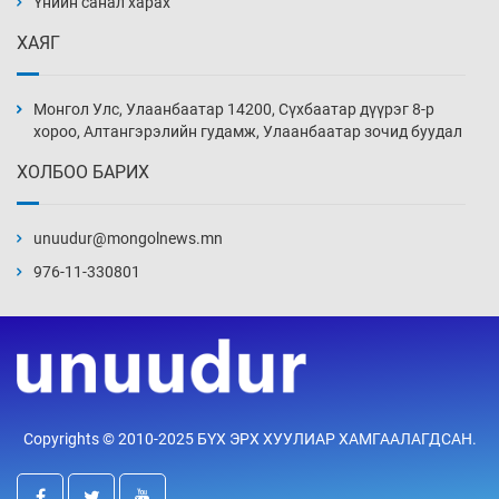
Үнийн санал харах
Уржигдар 13 цаг 52 мин
ХАЯГ
Монголын шигшээ Хонконгийн багийг ялж,
эхний хожлоо авлаа
Монгол Улс, Улаанбаатар 14200, Сүхбаатар дүүрэг 8-р
Уржигдар 13 цаг 30 мин
хороо, Алтангэрэлийн гудамж, Улаанбаатар зочид буудал
ХОЛБОО БАРИХ
Техникийн өндөр үзүүлэлттэй агаарын хөлөг
худалдан авах хүсэлтээ уламжлав
unuudur@mongolnews.mn
Уржигдар 13 цаг 00 мин
976-11-330801
“Шатахууны бус, бодлогын хомсдол
нүүрлээд байна”
Уржигдар 12 цаг 30 мин
Дөрвөн чиглэлд шөнийн автобус иргэдэд
Copyrights © 2010-2025 БҮХ ЭРХ ХУУЛИАР ХАМГААЛАГДСАН.
үйлчилж буй гэв
Уржигдар 12 цаг 00 мин