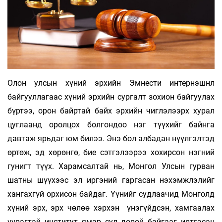
Олон улсын хүний эрхийн Эмнести интернэшнл
байгууллагаас хүний эрхийн сургалт зохион байгуулах
бүртээ, орон байртай байх эрхийн чиглэлээрх хурал
цуглаанд оролцох болгондоо нэг түүхийг байнга
давтаж ярьдаг юм билээ. Энэ бол албадан нүүлгэлтэд
өртөж, эд хөрөнгө, бие сэтгэлээрээ хохирсон нэгний
гунигт түүх. Харамсалтай нь, Монгол Улсын гурван
шатны шүүхээс эл иргэний гаргасан нэхэмжлэлийг
хангахгүй орхисон байдаг. Үүнийг судлаачид Монголд
хүний эрх, эрх чөлөө хэрхэн үнэгүйдсэн, хамгаалах
үүрэгтэй институт ямар сул дорой байгааг илтгэсэн