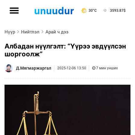
30°C
3593.87
$
Нүүр
Нийтлэл
Арай ч дээ
Албадан нүүлгэлт: “Үүрээ эвдүүлсэн
шоргоолж”
Д.Мягмаржаргал
2025-12-06 13:50
7 мин унших