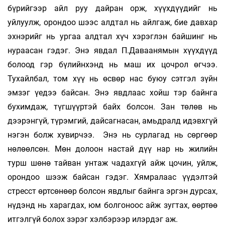
бүрийгээр айл руу дайран орж, хүүхдүүдийг нь
уйлуулж, орондоо шээс алдтал нь айлгаж, бие давхар
эхнэрийг нь ургаа алдтал хүч хэрэглэн байшинг нь
нураасан гэдэг. Энэ явдал П.Даваанямын хүүхдүүд
болоод гэр бүлийнхэнд нь маш их цочрол өгчээ.
Тухайлбал, том хүү нь өсвөр нас буюу сэтгэл зүйн
эмзэг үедээ байсан. Энэ явдлаас хойш тэр байнга
бухимдаж, түгшүүртэй байх болсон. Зан төлөв нь
дээрэнгүй, түрэмгий, дайсагнасан, амьдралд идэвхгүй
нэгэн болж хувирчээ. Энэ нь сурлагад нь сөргөөр
нөлөөлсөн. Мөн долоон настай дүү нар нь жилийн
турш шөнө тайван унтаж чадахгүй айж цочин, уйлж,
орондоо шээж байсан гэдэг. Хямралаас үүдэлтэй
стресст өртсөнөөр болсон явдлыг байнга эргэн дурсах,
нүдэнд нь харагдах, юм болгоноос айж зугтах, өөртөө
итгэлгүй болох зэрэг хэлбэрээр илэрдэг аж.