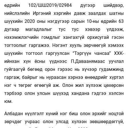
өдрийн 102/ШШ2019/02984 дүгээр шийдвэр,
нийслэлийн Иргэний хэргийн давж заалдах шатны
шүүхийн 2020 оны нэгдүгээр сарын 10-ны өдрийн 63
дугаар магадлалыг тус тус хэвээр үлдээж,
нэхэмжлэгчийн гомдлыг хангахгүй орхисугай гэсэн
тогтоолыг гаргажээ. Нэгэнт хууль зөрчөөгүй хэмээх
шүүхийн тогтоол гаргуулсан “Тэргүүн чансаа” ХХК-
ийнхан хүн ёсны үүднээс П.Даваанямаас уучлал
гуйгаагүй бөгөөд орон гэрээс нь хүчээр гудамжинд
гаргаж, байрыг нь нураасан хэрнээ өнөөдрийг хүртэл
нэг ч төгрөг өгөөгүй аж. Олон жил хүлээж цөхөрсөн
тэрбээр олон улсын шүүхэд хандана гэдгээ хэлсэн
юм.
Албадан нүүлгэлт хүний нэг биш олон эрхийг ноцтой
зөрчдөг учраас олон улсад хүлээн зөвшөөрдөггүй,