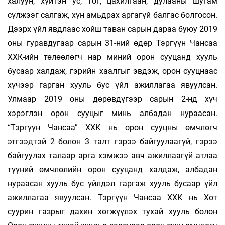
халуун, хүйтэн ус, тог, цахилгаан, дулааны шугам
сүлжээг салгаж, хүн амьдрах аргагүй балгас болгосон.
Дээрх үйл явдлаас хойш таван сарын дараа буюу 2019
оны гуравдугаар сарын 31-ний өдөр Тэргүүн Чансаа
ХХК-ийн төлөөлөгч нар миний орон сууцанд хууль
бусаар халдаж, гэрийн хаалгыг эвдэж, орон сууцнаас
хүчээр гарган хууль бус үйл ажиллагаа явуулсан.
Улмаар 2019 оны дөрөвдүгээр сарын 2-нд хүч
хэрэглэн орон сууцыг минь албадан нураасан.
“Тэргүүн Чансаа” ХХК нь орон сууцны өмчлөгч
этгээдтэй 2 болон 3 талт гэрээ байгуулаагүй, гэрээ
байгуулах талаар арга хэмжээ авч ажиллаагүй атлаа
түүний өмчлөлийн орон сууцанд халдаж, албадан
нураасан хууль бус үйлдэл гаргаж хууль бусаар үйл
ажиллагаа явуулсан. Тэргүүн Чансаа ХХК нь Хот
суурин газрыг дахин хөгжүүлэх тухай хууль болон