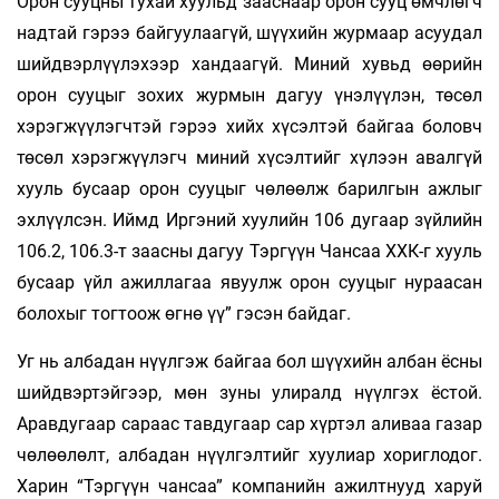
Орон сууцны тухай хуульд зааснаар орон сууц өмчлөгч
надтай гэрээ байгуулаагүй, шүүхийн журмаар асуудал
шийдвэрлүүлэхээр хандаагүй. Миний хувьд өөрийн
орон сууцыг зохих журмын дагуу үнэлүүлэн, төсөл
хэрэгжүүлэгчтэй гэрээ хийх хүсэлтэй байгаа боловч
төсөл хэрэгжүүлэгч миний хүсэлтийг хүлээн авалгүй
хууль бусаар орон сууцыг чөлөөлж барилгын ажлыг
эхлүүлсэн. Иймд Иргэний хуулийн 106 дугаар зүйлийн
106.2, 106.3-т заасны дагуу Тэргүүн Чансаа ХХК-г хууль
бусаар үйл ажиллагаа явуулж орон сууцыг нураасан
болохыг тогтоож өгнө үү” гэсэн байдаг.
Уг нь албадан нүүлгэж байгаа бол шүүхийн албан ёсны
шийдвэртэйгээр, мөн зуны улиралд нүүлгэх ёстой.
Аравдугаар сараас тавдугаар сар хүртэл аливаа газар
чөлөөлөлт, албадан нүүлгэлтийг хуулиар хориглодог.
Харин “Тэргүүн чансаа” компанийн ажилтнууд харуй