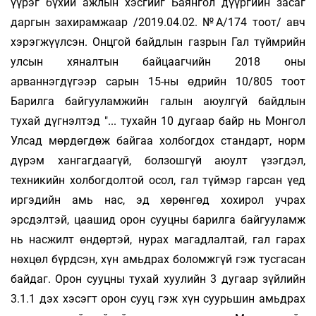
үүрэг бүхий ажлын хэсгийг Баянгол дүүргийн засаг
даргын захирамжаар /2019.04.02. №А/174 тоот/ авч
хэрэгжүүлсэн. Онцгой байдлын газрын Гал түймрийн
улсын хяналтын байцаагчийн 2018 оны
арваннэгдүгээр сарын 15-ны өдрийн 10/805 тоот
Барилга байгууламжийн галын аюулгүй байдлын
тухай дүгнэлтэд "... тухайн 10 дугаар байр нь Монгол
Улсад мөрдөгдөж байгаа холбогдох стандарт, норм
дүрэм хангагдаагүй, болзошгүй аюулт үзэгдэл,
техникийн холбогдолтой осол, гал түймэр гарсан үед
иргэдийн амь нас, эд хөрөнгөд хохирол учрах
эрсдэлтэй, цаашид орон сууцны барилга байгууламж
нь насжилт өндөртэй, нурах магадлалтай, гал гарах
нөхцөл бүрдсэн, хүн амьдрах боломжгүй гэж тусгасан
байдаг. Орон сууцны тухай хуулийн 3 дугаар зүйлийн
3.1.1 дэх хэсэгт орон сууц гэж хүн суурьшин амьдрах