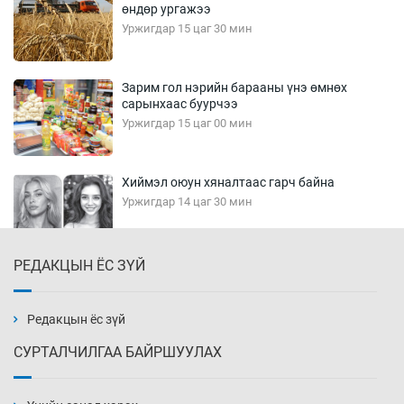
өндөр ургажээ
Уржигдар 15 цаг 30 мин
Зарим гол нэрийн барааны үнэ өмнөх
сарынхаас буурчээ
Уржигдар 15 цаг 00 мин
Хиймэл оюун хяналтаас гарч байна
Уржигдар 14 цаг 30 мин
РЕДАКЦЫН ЁС ЗҮЙ
Эмэгтэйчүүд Бээжин, эрэгтэйчүүд Японд
бэлтгэл базаахаар хилийн дээс алхлаа
Уржигдар 14 цаг 00 мин
Редакцын ёс зүй
СУРТАЛЧИЛГАА БАЙРШУУЛАХ
АНУ-ын Цэргийн кибер командлалаын
ажилтнууд амиа хорлох явдал эрс
нэмэгджээ