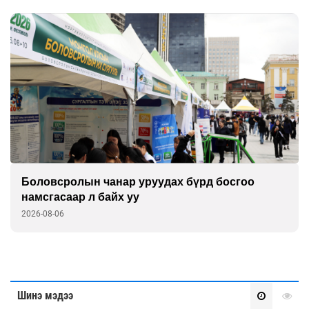
Боловсролын чанар уруудах бүрд босгоо
намсгасаар л байх уу
2026-08-06
Шинэ мэдээ