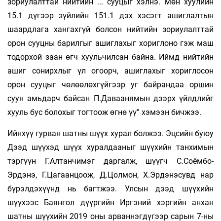
зориулалттай нийтийн ... сууцыг хэлнэ. Мөн хуулийн
15.1 дүгээр зүйлийн 151.1 дэх хэсэгт ашиглалтын
шаардлага хангахгүй болсон нийтийн зориулалттай
орон сууцны барилгыг ашиглахыг хориглоно гэж маш
тодорхой заан өгч хуульчилсан байна. Иймд нийтийн
ашиг сонирхлыг үл огоорч, ашиглахыг хориглосон
орон сууцыг чөлөөлөхгүйгээр уг байрандаа оршин
суун амьдарч байсан П.Даваанямын дээрх үйлдлийг
хууль бус болохыг тогтоож өгнө үү” хэмээн бичжээ.
Ийнхүү гурван шатны шүүх хурал болжээ. Эцсийн буюу
Дээд шүүхэд шүүх хуралдааныг шүүхийн танхимын
тэргүүн Г.Алтанчимэг даргалж, шүүгч С.Соёмбо-
Эрдэнэ, Г.Цагаанцоож, Д.Цолмон, Х.Эрдэнэсувд нар
бүрэлдэхүүнд нь багтжээ. Улсын дээд шүүхийн
шүүхээс Баянгол дүүргийн Иргэний хэргийн анхан
шатны шүүхийн 2019 оны арваннэгдүгээр сарын 7-ны