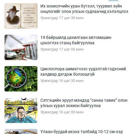
Их зохиолчийн уран бүтээл, туурвил зүйн
онцлогийг олон улсын судлаачид хэлэлцлээ
Уржигдар 17 цаг 30 мин
19 байршилд цахилгаан автомашин
цэнэглэх станц байгууллаа
Уржигдар 17 цаг 00 мин
Циклоспора шимэгчээс үүдэлтэй гэдэсний
халдвар дэгдэж болзошгүй
Уржигдар 16 цаг 30 мин
Сэтгэцийн эрүүл мэндэд “санаа тавих” олон
улсын хурал зохион байгуулна
Уржигдар 16 цаг 00 мин
Улаан буудай ихэнх талбайд 10-12 см-ээр