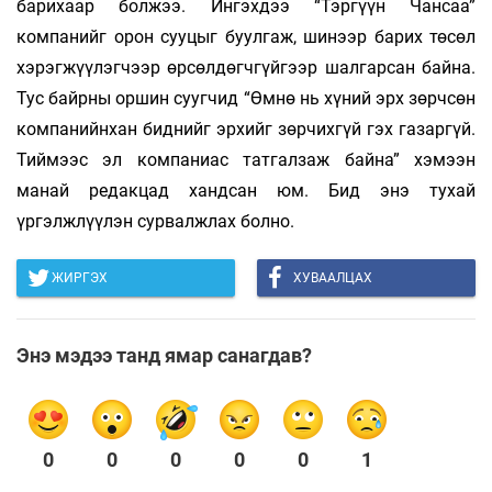
барихаар болжээ. Ингэхдээ “Тэргүүн Чансаа”
компанийг орон сууцыг буулгаж, шинээр барих төсөл
хэрэгжүүлэгчээр өрсөлдөгчгүйгээр шалгарсан байна.
Тус байрны оршин суугчид “Өмнө нь хүний эрх зөрчсөн
компанийнхан биднийг эрхийг зөрчихгүй гэх газаргүй.
Тиймээс эл компаниас татгалзаж байна” хэмээн
манай редакцад хандсан юм. Бид энэ тухай
үргэлжлүүлэн сурвалжлах болно.
ЖИРГЭХ
ХУВААЛЦАХ
Энэ мэдээ танд ямар санагдав?
0
0
0
0
0
1