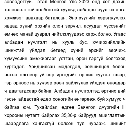
зөвлөдөггүй. Гэтэл Монгол Улс 2023 онд хот дахин
төлөвлөлттэй холбоотой хуульд албадан нүүлгэх арга
хэмжээг авахаар баталсан. Энэ хуулийг хэрэгжүүлэх
явцад хүний эрхийн олон зөрчил, асуудал үүссэнийг
өмнөх манай цуврал нийтлэлүүдээс харж болно. Угаас
албадан нүүлгэлт нь хууль бус, хүчирхийллийн
шинжтэй үйлдэл бөгөөд хүний эрхийг зөрчиж,
хүмүүсийн амьжиргааг устган, орон гэргүй болгоход
хүргэдэг. Урьдчилсан мэдэгдэл, зөвшилцөл болон
нөхөн олговоргүйгээр иргэдийг оршин суугаа газар,
гэр орноос нь хүчээр хөөн зайлуулах үйлдэл өнөөдөр
ч давтагдсаар байна. Албадан нүүлгэлтэд өртчих вий
гэсэн айдастай өдөр хоногийн өнгөрөөж буй хүмүүс ч
байгаа юм. Тухайлбал, өдгөө Баянгол дүүргийн III
хорооны нутагт байрлах 35,36-р байрууд ашиглалтын
шаардлага хангахгүй болсон тул нурааж, шинийг