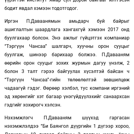
бодит явдал хэмээн тодотгодог.
Иргэн П.Даваанямын амьдарч буй байрыг
ашиглалтын шаардлага хангахгүй хэмээн 2017 онд
буулгахаар болсон. Энэ ажлыг гүйцэтгэх компаниар
“Тэргүүн Чансаа” шалгарч, хуучны орон сууцыг
буулгаж, шинээр барихаар болжээ. П.Давааням
өөрийн орон сууцыг зохих журмын дагуу үнэлж, 2
болон 3 талт гэрээ байгуулах хүсэлтэй байсан ч
“Тэргүүн Чансаа”-гийн төлөөлөлтэй зөвшилцөж
чадаагүй гэдэг. Өөрөөр хэлбэл, тус компани иргэний
эд хөрөнгийг хэт багаар үнэгүйдүүлэхийг санаархсан
гэдгийг хохирогч хэлсэн.
Нэхэмжлэгч П.Давааням шүүхэд гаргасан
нэхэмжлэлдээ “Би Баянгол дүүргийн 1 дүгээр хороо,