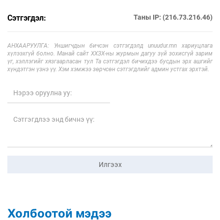
Сэтгэгдэл:
Таны IP: (216.73.216.46)
АНХААРУУЛГА: Уншигчдын бичсэн сэтгэгдэлд unuudur.mn хариуцлага
хүлээхгүй болно. Манай сайт ХХЗХ-ны журмын дагуу зүй зохисгүй зарим
үг, хэллэгийг хязгаарласан тул Та сэтгэгдэл бичихдээ бусдын эрх ашгийг
хүндэтгэн үзнэ үү. Хэм хэмжээ зөрчсөн сэтгэгдлийг админ устгах эрхтэй.
Илгээх
Холбоотой мэдээ