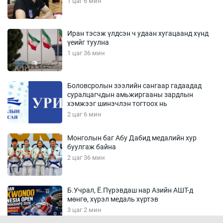
1 цаг 6 мин
Иран тэсэж үлдсэн ч удаан хугацаанд хүнд
үеийг туулна
1 цаг 36 мин
Боловсролын зээлийн сангаар гадаадад
суралцагчдын амьжиргааны зардлын
хэмжээг шинэчлэн тогтоох нь
2 цаг 6 мин
Монголын баг Абу Дабид медалийн хур
буулгаж байна
2 цаг 36 мин
Б.Учрал, Ё.Пүрэвдаш нар Азийн АШТ-д
мөнгө, хүрэл медаль хүртэв
3 цаг 2 мин