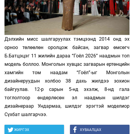
Дэлхийн мисс шалгаруулах тэмцээнд 2014 онд эх
орноо төлөөлөн оролцож байсан, загвар өмсөгч
Б.Батцэцэг 11 жилийн дараа “Гоёл 2026” наадмын топ
модель боллоо. Монголын хувцас загварын ертөнцийн
хамгийн том наадам “Гоёл”-ыг Монголын
дизайнеруудын холбоо 38 дахь жилдээ зохион
байгуулав. 12-р сарын 5-нд эхэлж, 8-нд гала
тоглолтоор өндөрлөсөн эл наадмын шилдэг
дизайнераар Ундармаа, шилдэг эрэгтэй моделиор
Сүхбат шалгарчээ.
ЖИРГЭХ
ХУВААЛЦАХ