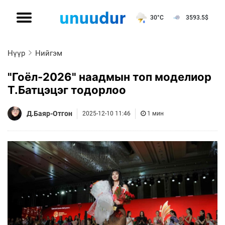
30°C
3593.5
$
Нүүр
Нийгэм
"Гоёл-2026" наадмын топ моделиор
Т.Батцэцэг тодорлоо
Д.Баяр-Отгон
2025-12-10 11:46
1 мин