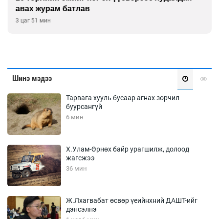
авах журам батлав
3 цаг 51 мин
Шинэ мэдээ
Тарвага хууль бусаар агнах зөрчил
буурсангүй
6 мин
Х.Улам-Өрнөх байр урагшилж, долоод
жагсжээ
36 мин
Ж.Лхагвабат өсвөр үеийнхний ДАШТ-ийг
дэнсэлнэ