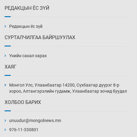
РЕДАКЦЫН ЁС ЗҮЙ
Нөөцийн махны худалдаа, борлуулалтыг
хянах систем нэвтрүүлнэ
3 цаг 6 мин
Редакцын ёс зүй
СУРТАЛЧИЛГАА БАЙРШУУЛАХ
Эрүүл мэндээс бусад салбарыг хэмнэлтийн
горимд шилжүүлэв
Үнийн санал харах
3 цаг 36 мин
ХАЯГ
16 төрлийн эмийг нэг эх үүсвэрээс худалдан
авах журам батлав
Монгол Улс, Улаанбаатар 14200, Сүхбаатар дүүрэг 8-р
3 цаг 51 мин
хороо, Алтангэрэлийн гудамж, Улаанбаатар зочид буудал
ХОЛБОО БАРИХ
Бүх төрлийн шатахууны гаалийн татварыг
тэглэлээ
unuudur@mongolnews.mn
4 цаг 6 мин
976-11-330801