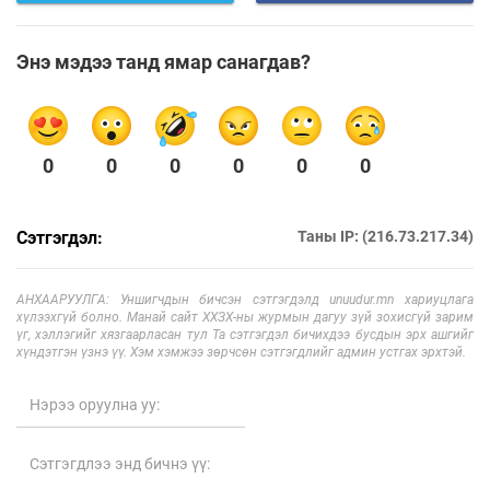
Энэ мэдээ танд ямар санагдав?
0
0
0
0
0
0
Сэтгэгдэл:
Таны IP: (216.73.217.34)
АНХААРУУЛГА: Уншигчдын бичсэн сэтгэгдэлд unuudur.mn хариуцлага
хүлээхгүй болно. Манай сайт ХХЗХ-ны журмын дагуу зүй зохисгүй зарим
үг, хэллэгийг хязгаарласан тул Та сэтгэгдэл бичихдээ бусдын эрх ашгийг
хүндэтгэн үзнэ үү. Хэм хэмжээ зөрчсөн сэтгэгдлийг админ устгах эрхтэй.