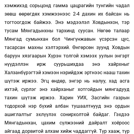
хэмжихэд сорьцонд гамма цацрагийн тунгийн чадал
зөвш өөрөгдөх хэмжээнээс 2-4 дахин их байсан нь
тогтоогдож байжээ. Энэ мэдээлэл Ховдынхон, тэр
тусам Мянгадынхны тархинд суусан. Нөгөө талаар
Мянгад сумынхан бол Чингүнжавын үсэрсэн цус,
тасарсан махны хэлтэрхий. Өнгөрсөн зуунд Ховдын
баруун хязгаарын Хүрэн толгой хэмээх уулын энгэрт
нүүдэллэн ирж суурьшихдаа энэ хайрхныг
Халзанбүрэгтэй хэмээн нэрийдэж эртнээс нааш тахин
шүтэж иржээ. Эгц өндөр, энгэр нь налуу, хад асга
ихтэй, сүрлэг энэ хайрханыг хотгойдын мянгадууд
тахин шүтэж иржээ. Харин УИХ, Засгийн газрын
тодорхой нэр бүхий албан тушаалтнууд энэ ордын
ашиглалтыг эхлүүлэх сонирхолтой байдаг. Гэхдээ
Мянгадынхан, цахим сүлжээний дайралт хоёроос
айгаад дорвитой алхам хийж чаддаггүй. Түр хааж, түр