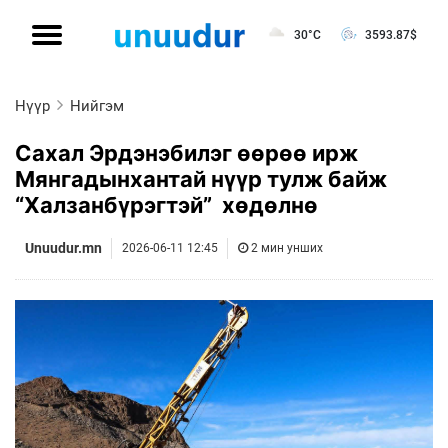
30°C
3593.87
$
Нүүр
Нийгэм
Сахал Эрдэнэбилэг өөрөө ирж
Мянгадынхантай нүүр тулж байж
“Халзанбүрэгтэй” хөдөлнө
Unuudur.mn
2026-06-11 12:45
2 мин унших