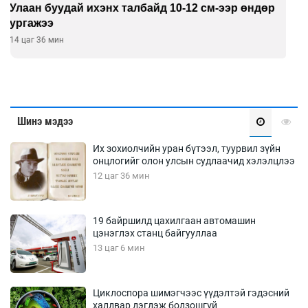
Хиймэл оюун хяналтаас гарч байна
15 цаг 36 мин
Шинэ мэдээ
Их зохиолчийн уран бүтээл, туурвил зүйн
онцлогийг олон улсын судлаачид хэлэлцлээ
12 цаг 36 мин
19 байршилд цахилгаан автомашин
цэнэглэх станц байгууллаа
13 цаг 6 мин
Циклоспора шимэгчээс үүдэлтэй гэдэсний
халдвар дэгдэж болзошгүй