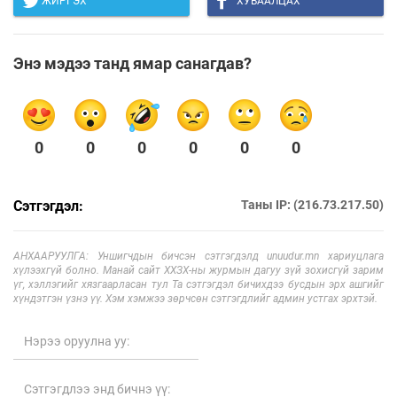
ЖИРГЭХ
ХУВААЛЦАХ
Энэ мэдээ танд ямар санагдав?
0
0
0
0
0
0
Сэтгэгдэл:
Таны IP: (216.73.217.50)
АНХААРУУЛГА: Уншигчдын бичсэн сэтгэгдэлд unuudur.mn хариуцлага
хүлээхгүй болно. Манай сайт ХХЗХ-ны журмын дагуу зүй зохисгүй зарим
үг, хэллэгийг хязгаарласан тул Та сэтгэгдэл бичихдээ бусдын эрх ашгийг
хүндэтгэн үзнэ үү. Хэм хэмжээ зөрчсөн сэтгэгдлийг админ устгах эрхтэй.