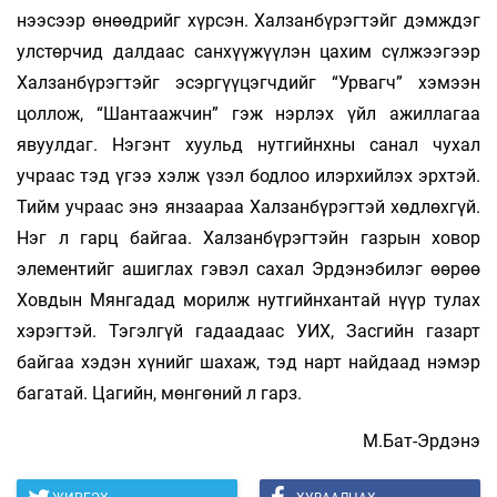
нээсээр өнөөдрийг хүрсэн. Халзанбүрэгтэйг дэмждэг
улстөрчид далдаас санхүүжүүлэн цахим сүлжээгээр
Халзанбүрэгтэйг эсэргүүцэгчдийг “Урвагч” хэмээн
цоллож, “Шантаажчин” гэж нэрлэх үйл ажиллагаа
явуулдаг. Нэгэнт хуульд нутгийнхны санал чухал
учраас тэд үгээ хэлж үзэл бодлоо илэрхийлэх эрхтэй.
Тийм учраас энэ янзаараа Халзанбүрэгтэй хөдлөхгүй.
Нэг л гарц байгаа. Халзанбүрэгтэйн газрын ховор
элементийг ашиглах гэвэл сахал Эрдэнэбилэг өөрөө
Ховдын Мянгадад морилж нутгийнхантай нүүр тулах
хэрэгтэй. Тэгэлгүй гадаадаас УИХ, Засгийн газарт
байгаа хэдэн хүнийг шахаж, тэд нарт найдаад нэмэр
багатай. Цагийн, мөнгөний л гарз.
М.Бат-Эрдэнэ