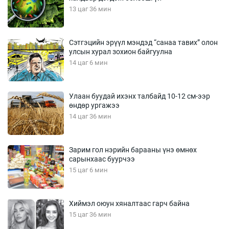
13 цаг 36 мин
Сэтгэцийн эрүүл мэндэд “санаа тавих” олон
улсын хурал зохион байгуулна
14 цаг 6 мин
Улаан буудай ихэнх талбайд 10-12 см-ээр
өндөр ургажээ
14 цаг 36 мин
Зарим гол нэрийн барааны үнэ өмнөх
сарынхаас буурчээ
15 цаг 6 мин
Хиймэл оюун хяналтаас гарч байна
15 цаг 36 мин