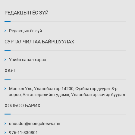
РЕДАКЦЫН ЁС ЗҮЙ
Эмэгтэйчүүд Бээжин, эрэгтэйчүүд Японд
бэлтгэл базаахаар хилийн дээс алхлаа
16 цаг 6 мин
Редакцын ёс зүй
СУРТАЛЧИЛГАА БАЙРШУУЛАХ
АНУ-ын Цэргийн кибер командлалаын
ажилтнууд амиа хорлох явдал эрс
нэмэгджээ
Үнийн санал харах
16 цаг 14 мин
ХАЯГ
Монголын шигшээ Хонконгийн багийг ялж,
эхний хожлоо авлаа
Монгол Улс, Улаанбаатар 14200, Сүхбаатар дүүрэг 8-р
16 цаг 36 мин
хороо, Алтангэрэлийн гудамж, Улаанбаатар зочид буудал
ХОЛБОО БАРИХ
Техникийн өндөр үзүүлэлттэй агаарын хөлөг
худалдан авах хүсэлтээ уламжлав
unuudur@mongolnews.mn
17 цаг 6 мин
976-11-330801