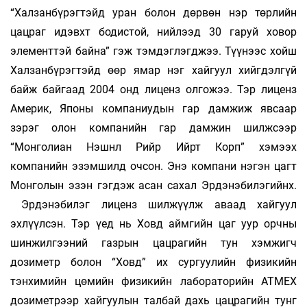
“Халзанбүрэгтэйд уран болон дөрвөн нэр төрлийн
цацраг идэвхт бодистой, нийлээд 30 гаруй ховор
элементтэй байна” гэж тэмдэглэгджээ. Түүнээс хойш
Халзанбүрэгтэйд өөр ямар нэг хайгуул хийгдэлгүй
байж байгаад 2004 онд лиценз олгожээ. Тэр лиценз
Америк, Японы компаниудын гар дамжиж явсаар
зэрэг олон компанийн гар дамжин шилжсээр
“Монголиан Нэшнл Рийр Ийрт Корп” хэмээх
компанийн эзэмшилд очсон. Энэ компани нэгэн цагт
Монголын эзэн гэгдэж асан сахал Эрдэнэбилэгийнх.
Эрдэнэбилэг лиценз шилжүүлж аваад хайгуул
эхлүүлсэн. Тэр үед нь Ховд аймгийн цаг уур орчны
шинжилгээний газрын цацрагийн тун хэмжигч
дозиметр болон “Ховд” их сургуулийн физикийн
тэнхимийн цөмийн физикийн лабораторийн АТМЕХ
дозиметрээр хайгуулын талбай дахь цацрагийн тунг