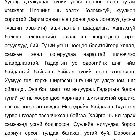
Үүгээр дамжуулан гүний усны нөөцөө өдөр тутам
хэмждэг. Нөөцийг нь хэлэх боломжгүй, хуулиар
хориотой. Зарим хяналтын цооног дахь логерууд (усны
түвшин хэмжигч) ашиглалтын шаардлага хангахгүй
болсон, технологийн талаас хэт хоцрогдсон зэрэг
асуудлууд бий. Гүний усны нөөцөө бодитойгоор хяная,
хэмжье гэвэл логеруудаа яаралтай шинэчлэх
шаардлагатай. Гадаргын ус одоогийнх шиг ийм
байдалтай байсаар байвал гүний нөөц хомсодно.
Хүмүүс гол, горхи ширгэсэн ч гүний ус үлдэх юм шиг
ойлгодог. Энэ бол маш том эндүүрэл. Гадаргын болон
гүний ус нь хоорондоо харилцан шүтэлцээтэй оршиж,
нэг нь нөгөөгөө нөхдөг. Өнөөдрийн байдлаар Туул гол
гурван газарт тасарчихсан байгаа. Хайрга нь ил гарах
хэмжээнд усгүй болчихсон. Сүүлийн жилүүдэд бороо
дориун орсон тулдаа багахан устай буй. Борооны