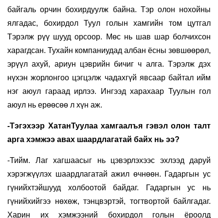
байгаль орчин бохирдуулж байна. Тэр олон нохойны
ялгадас, бохирдол Туул голын хамгийн том цутгал
Тэрэлж рүү шууд орсоор. Мөс нь шав шар болчихсон
харагдсан. Тухайн компаниудад албан ёсны зөвшөөрөл,
эрүүл ахуй, ариун цэврийн бичиг ч алга. Тэрэлж дэх
нүхэн жорлонгоо цэгцэлж чадахгүй явсаар байтал ийм
нэг аюул гараад ирлээ. Ингээд харахаар Туулын гол
аюул нь ерөөсөө л хүн аж.
-Тэгэхээр ХатанТуулаа хамгаалъя гэвэл олон талт
арга хэмжээ авах шаардлагатай байх нь ээ?
-Тийм. Лаг хагшаасыг нь цэвэрлэхээс эхлээд даруй
хэрэгжүүлэх шаардлагатай ажил өчнөөн. Гадаргын ус
гүнийхтэйшууд холбоотой байдаг. Гадаргын ус нь
гүнийхийгээ нөхөж, тэнцвэртэй, тогтвортой байлгадаг.
Харин их хэмжээний бохирдол голын ёроолд