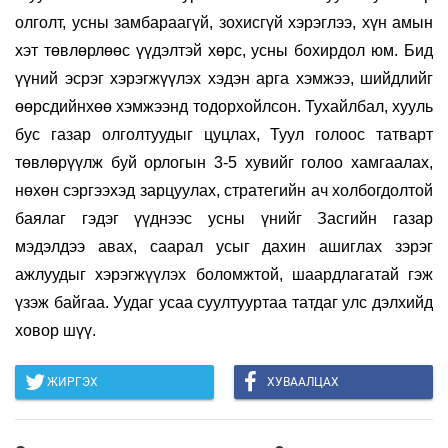
олголт, усны замбараагүй, зохисгүй хэрэглээ, хүн амын
хэт төвлөрлөөс үүдэлтэй хөрс, усны бохирдол юм. Бид
үүний эсрэг хэрэгжүүлэх хэдэн арга хэмжээ, шийдлийг
өөрсдийнхөө хэмжээнд тодорхойлсон. Тухайлбал, хууль
бус газар олголтуудыг цуцлах, Туул голоос татварт
төвлөрүүлж буй орлогын 3-5 хувийг голоо хамгаалах,
нөхөн сэргээхэд зарцуулах, стратегийн ач холбогдолтой
баялаг гэдэг үүднээс усны үнийг Засгийн газар
мэдэлдээ авах, саарал усыг дахин ашиглах зэрэг
ажлуудыг хэрэгжүүлэх боломжтой, шаардлагатай гэж
үзэж байгаа. Уудаг усаа суултууртаа татдаг улс дэлхийд
ховор шүү.
ЖИРГЭХ
ХУВААЛЦАХ