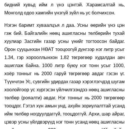
бидний хувьд ийм л үнэ цэнтэй. Харамсалтай нь,
Монголд одоо хамгийн үнэгүй зүйл нь ус болчихсон.
Нэгэн баримт хуваалцъя л даа. Усны өөрийн үнэ цэн
гэж бий. Байгалийн нөөц ашигласны төлбөрийн тухай
хуулиар Засгийн газар усны үнийг тогтоосон байдаг.
Орон сууцынхан НӨАТ тооцоогүй дүнгээр нэг литр усыг
1.34, гэр хорооллынхон 1.82 төгрөгөөр худалдан авч
ашиглаж байна. 1000 литр буюу нэг тонн усыг 1000,
хоёр тонныг нь 2000 гаруй төгрөгөөр авдаг гэсэн үг.
Түүнчлэн Ус, сувгийн удирдах газар хэрэглэгчдэд шугам
хоолойгоор ус хүргэсэн үйлчилгээндээ нөөц ашигласны
төлбөр (рояалти) авдаг. Нэг тонныг нь 2000 төгрөгөөр
тооцдог. Гэтэл хүн амын унд, ахуйн зориулалттай усанд
ийм төлбөр ногдуулдаггүй, тооцдоггүй. Архи, шар айраг,
цэвэр усны үйлдвэрүүд нэг тонн усанд нөөц ашигласны