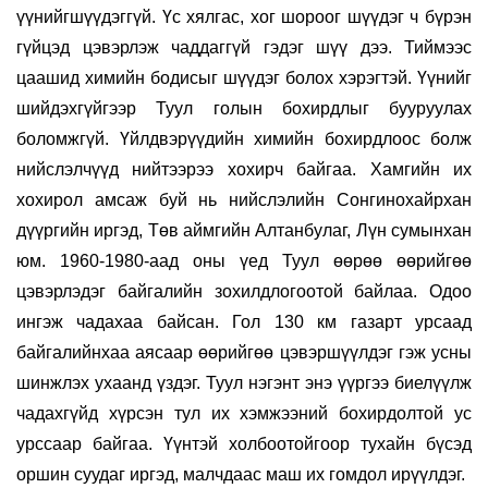
үүнийгшүүдэггүй. Үс хялгас, хог шороог шүүдэг ч бүрэн
гүйцэд цэвэрлэж чаддаггүй гэдэг шүү дээ. Тиймээс
цаашид химийн бодисыг шүүдэг болох хэрэгтэй. Үүнийг
шийдэхгүйгээр Туул голын бохирдлыг бууруулах
боломжгүй. Үйлдвэрүүдийн химийн бохирдлоос болж
нийслэлчүүд нийтээрээ хохирч байгаа. Хамгийн их
хохирол амсаж буй нь нийслэлийн Сонгинохайрхан
дүүргийн иргэд, Төв аймгийн Алтанбулаг, Лүн сумынхан
юм. 1960-1980-аад оны үед Туул өөрөө өөрийгөө
цэвэрлэдэг байгалийн зохилдлогоотой байлаа. Одоо
ингэж чадахаа байсан. Гол 130 км газарт урсаад
байгалийнхаа аясаар өөрийгөө цэвэршүүлдэг гэж усны
шинжлэх ухаанд үздэг. Туул нэгэнт энэ үүргээ биелүүлж
чадахгүйд хүрсэн тул их хэмжээний бохирдолтой ус
урссаар байгаа. Үүнтэй холбоотойгоор тухайн бүсэд
оршин суудаг иргэд, малчдаас маш их гомдол ирүүлдэг.