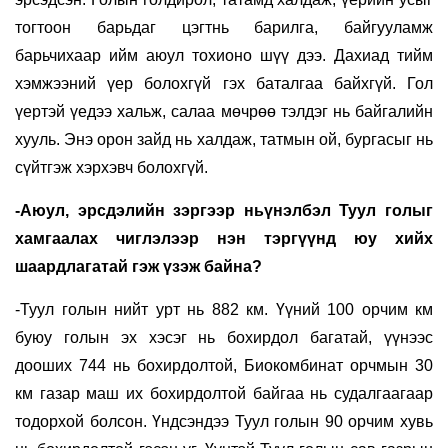
тогтоон барьдаг цэгтнь барилга, байгууламж
барьчихаар ийм аюул тохионо шүү дээ. Дахиад тийм
хэмжээний үер болохгүй гэх баталгаа байхгүй. Гол
үертэй үедээ хальж, салаа мөчрөө тэлдэг нь байгалийн
хууль. Энэ орон зайд нь халдаж, татмын ой, бургасыг нь
сүйтгэж хэрхэвч болохгүй.
-Аюул, эрсдэлийн зэргээр ньүнэлбэл Туул голыг
хамгаалах чиглэлээр нэн тэргүүнд юу хийх
шаардлагатай гэж үзэж байна?
-Туул голын нийт урт нь 882 км. Үүний 100 орчим км
буюу голын эх хэсэг нь бохирдол багатай, үүнээс
дооших 744 нь бохирдолтой, Биокомбинат орчмын 30
км газар маш их бохирдолтой байгаа нь судалгаагаар
тодорхой болсон. Үндсэндээ Туул голын 90 орчим хувь