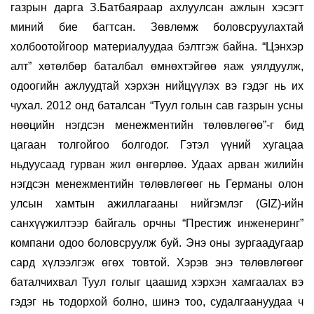
газрын дарга З.Батбаяраар ахлуулсан ажлын хэсэгт
миний бие багтсан. Зөвлөмж боловсруулахтай
холбоотойгоор материалуудаа бэлтгэж байна. “Цэнхэр
алт” хөтөлбөр баталбал өмнөхтэйгөө яаж уялдуулж,
одоогийн ажлуудтай хэрхэн нийцүүлэх вэ гэдэг нь их
чухал. 2012 онд баталсан “Туул голын сав газрын усны
нөөцийн нэгдсэн менежментийн төлөвлөгөө”-г бид
цагаан толгойгоо болгодог. Гэтэл үүний хугацаа
ньдуусаад гурван жил өнгөрлөө. Удаах арван жилийн
нэгдсэн менежментийн төлөвлөгөөг нь Германы олон
улсын хамтын ажиллагааны нийгэмлэг (GIZ)-ийн
санхүүжилтээр байгаль орчны “Престиж инженеринг”
компани одоо боловсруулж буй. Энэ оны зургаадугаар
сард хүлээлгэж өгөх товтой. Хэрэв энэ төлөвлөгөөг
баталчихвал Туул голыг цаашид хэрхэн хамгаалах вэ
гэдэг нь тодорхой болно, шинэ тоо, судалгаануудаа ч