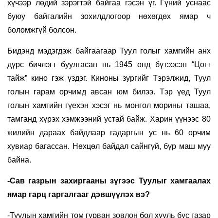
хүчээр лөдий зэрэгтэй байгаа гэсэн үг. Гүний уснаас
буюу байгалийн зохилдлогоор нөхөгдөх ямар ч
боломжгүй болсон.
Бидэнд мэдэгдэж байгаагаар Туул голыг хамгийн анх
дүрс бичлэгт буулгасан нь 1945 онд бүтээсэн “Цогт
тайж” кино гэж үздэг. Киноны зургийг Тэрэлжид, Туул
голын гарам орчимд авсан юм билээ. Тэр үед Туул
голын хамгийн гүехэн хэсэг нь монгол морины ташаа,
тамганд хүрэх хэмжээний устай байж. Харин үүнээс 80
жилийн дараах байдлаар гадаргын ус нь 60 орчим
хувиар багассан. Нөхцөл байдал сайнгүй, бүр маш муу
байна.
-Сав газрын захиргааны зүгээс Туулыг хамгаалах
ямар гарц гаргалгааг дэвшүүлэх вэ?
-Туулын хамгийн том гурван зовлон бол хууль бус газар