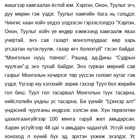
жишгээр хамгаалах ёстой юм. Хэрлэн, Онон, Туулыг эгч,
дүү мөрөн гэж үздэг. Туулыг хамгийн бага нь гэлцдэг.
Чингис хаан хойч үедээ үлдээсэн гэрээслэлдээ “Хэрлэн,
Онон, Туулыг хойч үе өндөр хэмжээнд хамгаалж явах
учиртай, энэ сав газарт монголчуудаас өөр харь
угсаатан нутаглуулж, газар өгч болохгүй” гэсэн байдаг.
“Монголын нууц товчоо”, Рашид ад-Дины “Судрын
чуулган”-д энэ тухай байдаг. Энэ гурван мөрний сав
газрыг Монголын хүчирхэг төр үүссэн голомт нутаг гэж
үздэг. Үүгээр юу хэлэхийг зорив гэхээр Туул бол жирийн
гол биш. Туул гол тасарвал Монголын түүх тасарна,
нийслэлийн ундны ус тасарна. Би үүнийг “Цэнхэр алт”
үндэсний чуулганы индрээс хэлсэн юм. Хүн төрөлхтөн
цахилгаангүйгээр 100 мянга гаруй жил амьдарсан.
Харин усгүйгээр 48 цаг ч амьдарч чадахгүй. Усгүй хоёр
хоноход л хүний бүх эд, эрхтэн үхжиж эхэлдэг. Ус