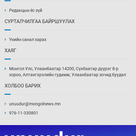
жагсжээ
11 цаг 19 мин
Редакцын ёс зүй
СУРТАЛЧИЛГАА БАЙРШУУЛАХ
Ж.Лхагвабат өсвөр үеийнхний ДАШТ-ийг
дэнсэлнэ
Үнийн санал харах
11 цаг 49 мин
ХАЯГ
Иран тэсэж үлдсэн ч удаан хугацаанд хүнд
үеийг туулна
Монгол Улс, Улаанбаатар 14200, Сүхбаатар дүүрэг 8-р
12 цаг 19 мин
хороо, Алтангэрэлийн гудамж, Улаанбаатар зочид буудал
ХОЛБОО БАРИХ
Боловсролын зээлийн сангаар гадаадад
суралцагчдын амьжиргааны зардлын
хэмжээг шинэчлэн тогтоох нь
unuudur@mongolnews.mn
12 цаг 49 мин
976-11-330801
Монголын баг Абу Дабид медалийн хур
буулгаж байна
13 цаг 19 мин