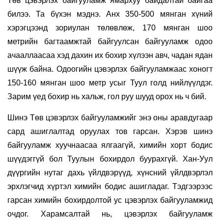
Төв цэвэрлэх байгууламж ямархуу байдалтай байгаа
билээ. Та бүхэн мэднэ. Анх 350-500 мянган хүний
хэрэгцээнд зориулан төлөвлөж, 170 мянган шоо
метрийн багтаамжтай байгуулсан байгууламж одоо
ачааллаасаа хэд дахин их бохир хүлээн авч, чадан ядан
шүүж байна. Одоогийн цэвэрлэх байгууламжаас хоногт
150-160 мянган шоо метр усыг Туул голд нийлүүлдэг.
Зарим үед бохир нь хальж, гол руу шууд орох нь ч бий.
Шинэ Төв цэвэрлэх байгууламжийг энэ оны аравдугаар
сард ашиглалтад оруулах тов гарсан. Хэрэв шинэ
байгууламж хуучнаасаа ялгаагүй, химийн хорт бодис
шүүдэггүй бол Туулын бохирдол буурахгүй. Хан-Уул
дүүргийн нутаг дахь үйлдвэрүүд, хүнсний үйлдвэрлэл
эрхлэгчид хүртэл химийн бодис ашигладаг. Тэдгээрээс
гарсан химийн бохирдолтой ус цэвэрлэх байгууламжид
очдог. Харамсалтай нь, цэвэрлэх байгууламж