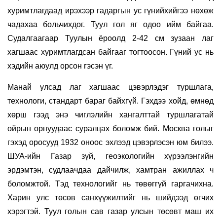
хуримтлагдаад ирэхээр гадаргын ус гүнийхийгээ нөхөж
чадахаа больчихдог. Туул гол яг одоо ийм байгаа.
Судалгаагаар Туулын ёроолд 2-42 см зузаан лаг
хагшаас хуримтлагдсан байгааг тогтоосон. Гүний ус нь
хэдийн аюулд орсон гэсэн үг.
Манай улсад лаг хагшаас цэвэрлэдэг туршлага,
технологи, стандарт бараг байхгүй. Гэхдээ хойд, өмнөд
хөрш гээд энэ чиглэлийн хангалттай туршлагатай
ойрын орнуудаас суралцах боломж бий. Москва голыг
гэхэд оросууд 1932 оноос эхлээд цэвэрлэсэн юм билээ.
ШУА-ийн Газар зүй, геоэкологийн хүрээлэнгийн
эрдэмтэн, судлаачдаа дайчилж, хамтран ажиллах ч
боломжтой. Тэд технологийг нь төвөггүй гаргачихна.
Харин улс төсөв санхүүжилтийг нь шийдээд өгчих
хэрэгтэй. Туул голын сав газар улсын төсөвт маш их