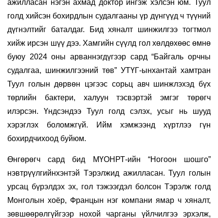
ажилласан нэгэн ахмад доктор ингэж хэлсэн юм. Туул
голд хийсэн бохирдлын судалгааны үр дүнгүүд ч түүний
дүгнэлтийг баталдаг. Бид хяналт шинжилгээ тогтмол
хийж ирсэн шүү дээ. Хамгийн сүүлд гол хөлдөхөөс өмнө
буюу 2024 оны арваннэгдүгээр сард “Байгаль орчны
судалгаа, шинжилгээний төв” УТҮГ-ынхантай хамтран
Туул голын дөрвөн цэгээс сорьц авч шинжлэхэд бүх
төрлийн бактери, халуун тэсвэртэй эмгэг төрөгч
илэрсэн. Үндсэндээ Туул голд сэлэх, усыг нь шууд
хэрэглэх боломжгүй. Ийм хэмжээнд хүртлээ гүн
бохирдчихоод буйюм.
Өнгөрөгч сард бид МҮОНРТ-ийн “Ногоон шошго”
нэвтрүүлгийнхэнтэй Тэрэлжид ажилласан. Туул голын
урсац бүрэлдэх эх, гол тэжээгдэл болсон Тэрэлж голд
Монголын хоёр, Францын нэг компани ямар ч хяналт,
зөвшөөрөлгүйгээр нохой чарганы үйлчилгээ эрхэлж,