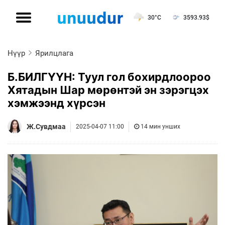
30°C
3593.93
$
Нүүр
Ярилцлага
Б.БИЛГҮҮН: Туул гол бохирдлоороо
Хятадын Шар мөрөнтэй эн зэрэгцэх
хэмжээнд хүрсэн
Ж.Сувдмаа
2025-04-07 11:00
14 мин унших