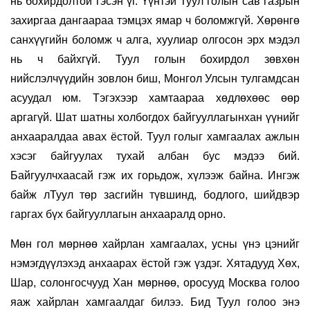
нь бохирдолтой гэсэн үг. Үүнтэй Туул голын сав газрын
захиргаа дангаараа тэмцэх ямар ч боломжгүй. Хөрөнгө
санхүүгийн боломж ч алга, хуулиар олгосон эрх мэдэл
нь ч байхгүй. Туул голын бохирдол зөвхөн
нийслэлчүүдийн зовлон биш, Монгол Улсын тулгамдсан
асуудал юм. Тэгэхээр хамтаараа хөдлөхөөс өөр
аргагүй. Шат шатны холбогдох байгууллагынхан үүнийг
анхааралдаа авах ёстой. Туул голыг хамгаалах ажлын
хэсэг байгуулах тухай албан бус мэдээ бий.
Байгуулчхаасай гэж их горьдож, хүлээж байна. Ингэж
байж лТуул төр засгийн түвшинд, бодлого, шийдвэр
гаргах бүх байгууллагын анхааралд орно.
Мөн гол мөрнөө хайрлан хамгаалах, усны үнэ цэнийг
нэмэгдүүлэхэд анхаарах ёстой гэж үздэг. Хятадууд Хөх,
Шар, солонгосчууд Хан мөрнөө, оросууд Москва голоо
яаж хайрлан хамгаалдаг билээ. Бид Туул голоо энэ