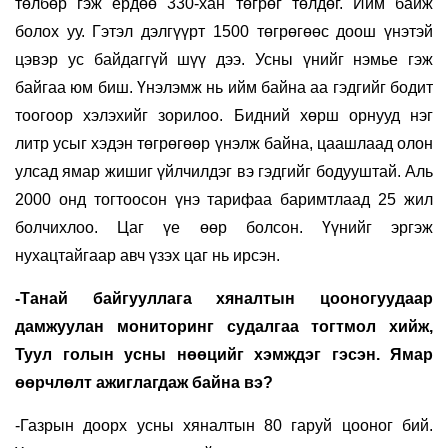
төлбөр гэж ердөө 330-хан төгрөг төлдөг. Ийм байж
болох уу. Гэтэл дэлгүүрт 1500 төгрөгөөс доош үнэтэй
цэвэр ус байдаггүй шүү дээ. Усны үнийг нэмье гэж
байгаа юм биш. Үнэлэмж нь ийм байна аа гэдгийг бодит
тоогоор хэлэхийг зорилоо. Бидний хөрш орнууд нэг
литр усыг хэдэн төгрөгөөр үнэлж байна, цаашлаад олон
улсад ямар жишиг үйлчилдэг вэ гэдгийг бодууштай. Аль
2000 онд тогтоосон үнэ тарифаа баримтлаад 25 жил
болчихлоо. Цаг үе өөр болсон. Үүнийг эргэж
нухацтайгаар авч үзэх цаг нь ирсэн.
-Танай байгууллага хяналтын цооногуудаар
дамжуулан мониторинг судалгаа тогтмол хийж,
Туул голын усны нөөцийг хэмждэг гэсэн. Ямар
өөрчлөлт ажиглагдаж байна вэ?
-Газрын доорх усны хяналтын 80 гаруй цооног бий.