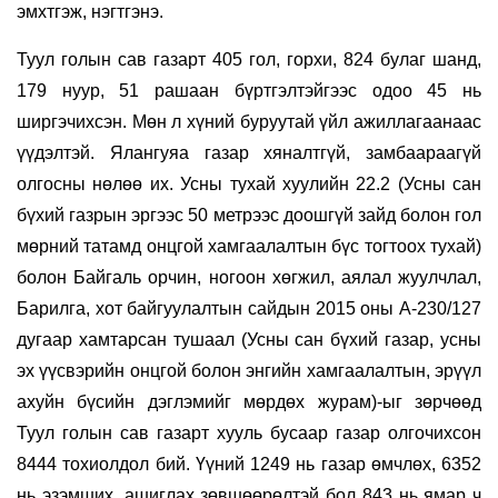
эмхтгэж, нэгтгэнэ.
Туул голын сав газарт 405 гол, горхи, 824 булаг шанд,
179 нуур, 51 рашаан бүртгэлтэйгээс одоо 45 нь
ширгэчихсэн. Мөн л хүний буруутай үйл ажиллагаанаас
үүдэлтэй. Ялангуяа газар хяналтгүй, замбаараагүй
олгосны нөлөө их. Усны тухай хуулийн 22.2 (Усны сан
бүхий газрын эргээс 50 метрээс доошгүй зайд болон гол
мөрний татамд онцгой хамгаалалтын бүс тогтоох тухай)
болон Байгаль орчин, ногоон хөгжил, аялал жуулчлал,
Барилга, хот байгуулалтын сайдын 2015 оны А-230/127
дугаар хамтарсан тушаал (Усны сан бүхий газар, усны
эх үүсвэрийн онцгой болон энгийн хамгаалалтын, эрүүл
ахуйн бүсийн дэглэмийг мөрдөх журам)-ыг зөрчөөд
Туул голын сав газарт хууль бусаар газар олгочихсон
8444 тохиолдол бий. Үүний 1249 нь газар өмчлөх, 6352
нь эзэмших, ашиглах зөвшөөрөлтэй бол 843 нь ямар ч