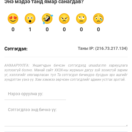
Энэ мэдээ танд ямар санагдав?
0
1
0
0
0
0
Сэтгэгдэл:
Таны IP: (216.73.217.134)
АНХААРУУЛГА: Уншигчдын бичсэн сэтгэгдэлд unuudur.mn хариуцлага
хүлээхгүй болно. Манай сайт ХХЗХ-ны журмын дагуу зүй зохисгүй зарим
үг, хэллэгийг хязгаарласан тул Та сэтгэгдэл бичихдээ бусдын эрх ашгийг
хүндэтгэн үзнэ үү. Хэм хэмжээ зөрчсөн сэтгэгдлийг админ устгах эрхтэй.