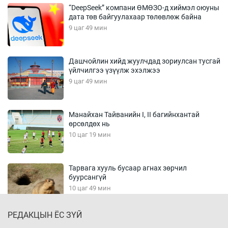
“DeepSeek” компани ӨМӨЗО-д хиймэл оюуны
дата төв байгуулахаар төлөвлөж байна
9 цаг 49 мин
Дашчойлин хийд жуулчдад зориулсан тусгай
үйлчилгээ үзүүлж эхэлжээ
9 цаг 49 мин
Манайхан Тайванийн I, II багийнхантай
өрсөлдөх нь
10 цаг 19 мин
Тарвага хууль бусаар агнах зөрчил
буурсангүй
10 цаг 49 мин
РЕДАКЦЫН ЁС ЗҮЙ
Х.Улам-Өрнөх байр урагшилж, долоод