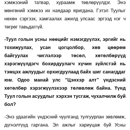
хэмжээний татвар, хураамж төвлөрүүлдэг. Энэ
мөнгөний хэмжээ их наядаар яригдана. Гэтэл Туулыг
нөхөн сэргээх, хамгаалах ажилд улсаас эргээд нэг ч
төгрөг тавьдаггүй.
-Туул голын усны нөөцийг нэмэгдүүлэх, эргийг нь
тохижуулах, усан цогцолбор, хөв цөөрөм
байгуулах чиглэлээр төсөл, хөтөлбөрүүд
хэрэгжүүлдэгч бохирдуулагч хүчин зүйлстэй нь
тэмцэх ажлуудыг орхигдуулаад байх шиг санагддаг
юм. Одоо манай улс “Цэнхэр алт” үндэсний
хөтөлбөр хэрэгжүүлэхээр төлөвлөж байна. Үүнд
Туул голын асуудлыг хэрхэн тусгаж, чухалчилж буй
бол?
-Энэ удаагийн үндэсний чуулганд тулгуурлан зөвлөмж,
дүгнэлтүүд гаргана. Эл ажлыг хариуцаж буй Усны