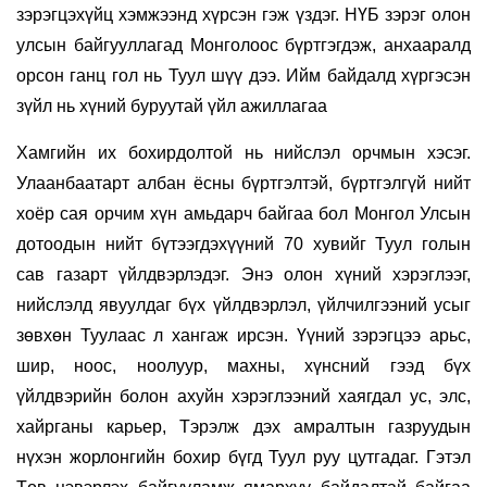
зэрэгцэхүйц хэмжээнд хүрсэн гэж үздэг. НҮБ зэрэг олон
улсын байгууллагад Монголоос бүртгэгдэж, анхааралд
орсон ганц гол нь Туул шүү дээ. Ийм байдалд хүргэсэн
зүйл нь хүний буруутай үйл ажиллагаа
Хамгийн их бохирдолтой нь нийслэл орчмын хэсэг.
Улаанбаатарт албан ёсны бүртгэлтэй, бүртгэлгүй нийт
хоёр сая орчим хүн амьдарч байгаа бол Монгол Улсын
дотоодын нийт бүтээгдэхүүний 70 хувийг Туул голын
сав газарт үйлдвэрлэдэг. Энэ олон хүний хэрэглээг,
нийслэлд явуулдаг бүх үйлдвэрлэл, үйлчилгээний усыг
зөвхөн Туулаас л хангаж ирсэн. Үүний зэрэгцээ арьс,
шир, ноос, ноолуур, махны, хүнсний гээд бүх
үйлдвэрийн болон ахуйн хэрэглээний хаягдал ус, элс,
хайрганы карьер, Тэрэлж дэх амралтын газруудын
нүхэн жорлонгийн бохир бүгд Туул руу цутгадаг. Гэтэл