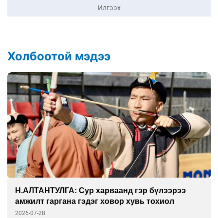
Илгээх
Холбоотой мэдээ
ГАНБАТ: Дэлхийн технологийн амин сүнс
физик дээр л тогтдог
2026-07-27