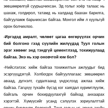
зөвшөөрөлгүй суурьшчихсан. Эд голыг хоёр талаас нь
шахаж, голдирол, татамд нь халдаад баахан барилга,
байгууламж барьчихсан байгаа. Монгол ийм л хуульгүй
орон болчихлоо.
-Иргэдэд амралт, чөлөөт цагаа өнгөрүүлэх орчин
бий болгоно гээд сүүлийн жилүүдэд Туул голын
эрэг хөвөөг энд тэндгүй цементлээд, тохижуулаад
байгаа. Энэ нь хэр оновчтой юм бол?
-Нийслэлээс хийж байгаа тохижилтын ажлуудыг бид
эсэргүүцдэггүй. Холбогдох байгууллагаас зөвшөөрөл
аваад, дүгнэлт, судалгаанд үндэслээд ажлаа хийж
байгаа. Гагцхүү тухайн бүсэд хог хаягдал хуримтлуулж,
байгаль орчин бохирдуулахгүй байхад анхаарах
хэрэгтэй. Хүмүүсийг усанд сэлүүлэх зориулалттай
орчин бүрдүүлж болохгүй. Туул голын ус эрүүл ахуйн