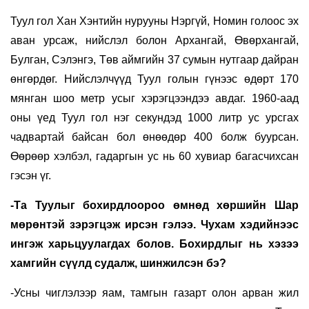
Туул гол Хан Хэнтийн нурууны Нэргүй, Номин голоос эх
аван урсаж, нийслэл болон Архангай, Өвөрхангай,
Булган, Сэлэнгэ, Төв аймгийн 37 сумын нутгаар дайран
өнгөрдөг. Нийслэлчүүд Туул голын гүнээс өдөрт 170
мянган шоо метр усыг хэрэгцээндээ авдаг. 1960-аад
оны үед Туул гол нэг секундэд 1000 литр ус урсгах
чадвартай байсан бол өнөөдөр 400 болж буурсан.
Өөрөөр хэлбэл, гадаргын ус нь 60 хувиар багасчихсан
гэсэн үг.
-Та Туулыг бохирдлоороо өмнөд хөршийн Шар
мөрөнтэй зэрэгцэж ирсэн гэлээ. Чухам хэдийнээс
ингэж харьцуулагдах болов. Бохирдлыг нь хэзээ
хамгийн сүүлд судалж, шинжилсэн бэ?
-Усны чиглэлээр яам, тамгын газарт олон арван жил