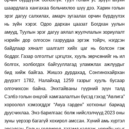
шаардлага хангахаа больчихлоо шүү дээ. Харин голын
эрэг дагуу салхилах, амарч зугаалах орчин бүрдүүлэх
нь зүйн хэрэг. Одоо дархан цаазат Богдхан уулын
амууд, Туулын эрэг дагуу аялал жуулчлалын зориулалт
нэрийн дор олгосон газруудаа эргэж тойрч, нэгдсэн
байдлаар хяналт шалгалт хийх цаг нь болсон гэж
боддог. Газар олголтыг цэгцлэх, хууль зөрчсөнийг нь ил
болгох, холбогдох байгууллагад уламжлах ажлуудыг
бид хийж байгаа. Жишээ дурдахад, Сонгинохайрхан
дүүрэгт 1782, Налайхад 1259 газрыг хууль бусаар
олгочихсон байна. Энхтайваны гүүрний зүүн талд
Сэлбэ голын онцгой хамгаалалтын бүсэд гэхэд “Авлига”
хороолол хэмээгддэг “Акуа гарден” хотхоныг бариад
дуусчихлаа. Энэ барилгаас болж нийслэлчүүд 2023 оны
зуны үерээр багагүй хохирол амссан. Хүний амь хүртэл
эрсэдсэн. Голын голдирол, татамд халдаж, үерийн усыг