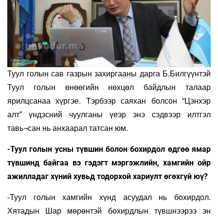
Туул голын сав газрын захиргааны дарга Б.Билгүүнтэй
Туул голын өнөөгийн нөхцөл байдлын талаар
ярилцсанаа хүргэе. Тэрбээр саяхан болсон “Цэнхэр
алт” үндэсний чуулганы үеэр энэ сэдвээр илтгэл
тавь¬сан нь анхаарал татсан юм.
-Туул голын усны түвшин болон бохирдол өдгөө ямар
түвшинд байгаа вэ гэдэгт мэргэж
лийн, хамгийн ойр
ажилладаг хүний хувьд тодорхой хариулт өгөхгүй юү?
-Туул голын хамгийн хүнд асуудал нь бохирдол.
Хятадын Шар мөрөнтэй бохирдлын түвшнээрээ эн