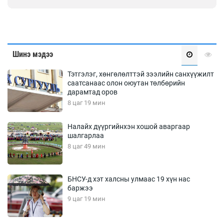
Шинэ мэдээ
Тэтгэлэг, хөнгөлөлттэй зээлийн санхүүжилт
саатсанаас олон оюутан төлбөрийн
дарамтад оров
8 цаг 19 мин
Налайх дүүргийнхэн хошой аваргаар
шалгарлаа
8 цаг 49 мин
БНСУ-д хэт халсны улмаас 19 хүн нас
баржээ
9 цаг 19 мин