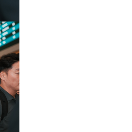
медалийн хур буулгаж
байна
Өчигдөр 12 цаг 30 мин
Б.Учрал, Ё.Пүрэвдаш нар
Азийн АШТ-д мөнгө, хүрэл
медаль хүртэв
Өчигдөр 12 цаг 03 мин
Нөөцийн махны
худалдаа, борлуулалтыг
хянах систем нэвтрүүлнэ
Өчигдөр 12 цаг 00 мин
Эрүүл мэндээс бусад
салбарыг хэмнэлтийн
горимд шилжүүлэв
Өчигдөр 11 цаг 30 мин
16 төрлийн эмийг нэг эх
үүсвэрээс худалдан авах
журам батлав