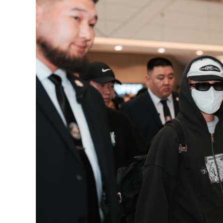
126-гийн НЭГ
Ертөнц
Спорт
Нийгэм
Бөх
Техник технологи
Сагсан бөмбөг
Шинжлэх ухаан
Хөлбөмбөг
Сонин хачин
Олимпын төрөл
Дэлхийн монгол
Тулааны спорт
Олимпын бус төр