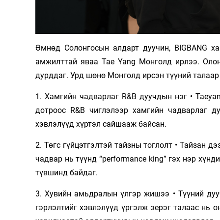
Олимп 2024
Өмнөд Солонгосын алдарт дуучин, BIGBANG ха
амжилттай яваа Tae Yang Монголд ирлээ. Олон
дурддаг. Урд шөнө Монголд ирсэн түүний талаар
1. Хамгийн чадварлаг R&B дуучдын нэг • Taeya
дотроос R&B чиглэлээр хамгийн чадварлаг ду
хэвлэлүүд хүртэл сайшааж байсан.
2. Төгс гүйцэтгэлтэй тайзны тоглолт • Тайзан д
чадвар нь түүнд “performance king” гэх нэр хүн
түвшинд байдаг.
3. Хувийн амьдралын үлгэр жишээ • Түүний дууч
гэрлэлтийг хэвлэлүүд үргэлж эерэг талаас нь о