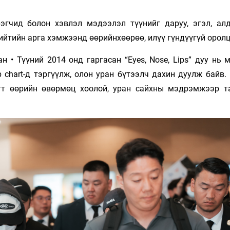
эгчид болон хэвлэл мэдээлэл түүнийг даруу, эгэл, ал
ийтийн арга хэмжээнд өөрийнхөөрөө, илүү гүндүүгүй оролц
сан • Түүний 2014 онд гаргасан “Eyes, Nose, Lips” дуу нь
p chart-д тэргүүлж, олон уран бүтээлч дахин дуулж байв
гт өөрийн өвөрмөц хоолой, уран сайхны мэдрэмжээр т