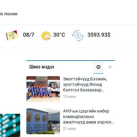
йн төлөө
08/7
30°C
3593.93
$
Соёл урлаг
Шинэ мэдээ
ой хөгжлийн зорилго -
Сонгодог урлаг
Эмэгтэйчүүд Бээжин,
Ардын урлаг
эрэгтэйчүүд Японд
бэлтгэл базаахаар
Дүрслэх урлаг
хилийн дээс алхлаа
13 мин
Өв соёл
таг
Кино урлаг
АНУ-ын Цэргийн кибер
командлалаын
 орчин
Цирк
ажилтнууд амиа хорлох
ол
явдал эрс нэмэгджээ
21 мин
Рок поп, хип хоп
энд