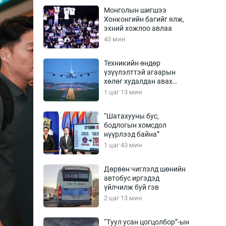
Урлагтай яриа
Монголын шигшээ
өрчил
Хонконгийн багийг ялж,
эхний хожлоо авлаа
энд-Эрхэм баян
43 мин
Техникийн өндөр
үзүүлэлттэй агаарын
хүний үг
хөлөг худалдан авах
хүсэлтээ уламжлав
1 цаг 13 мин
“Шатахууны бус,
бодлогын хомсдол
ага
Бусад
нүүрлээд байна”
1 цаг 43 мин
Фото
сурвалжлагч
Видео
Дөрвөн чиглэлд шөнийн
Инфографик
автобус иргэдэд
үйлчилж буй гэв
Санал асуулга
2 цаг 13 мин
“Туул усан цогцолбор”-ын