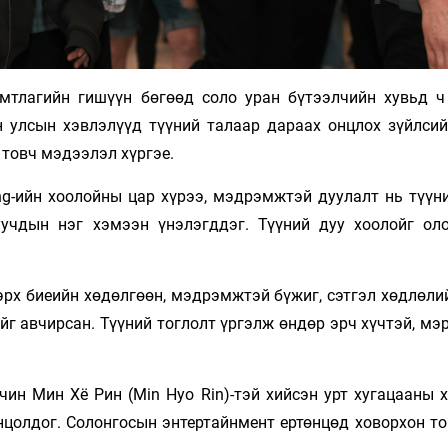
мтлагийн гишүүн бөгөөд соло уран бүтээлчийн хувьд ч
 улсын хэвлэлүүд түүний талаар дараах онцлох зүйлсий
 товч мэдээлэл хүргэе.
ng-ийн хоолойны цар хүрээ, мэдрэмжтэй дуулалт нь түүни
учдын нэг хэмээн үнэлэгддэг. Түүний дуу хоолойг ол
ээрх биеийн хөдөлгөөн, мэдрэмжтэй бүжиг, сэтгэл хөдлөли
дийг авчирсан. Түүний тоглолт үргэлж өндөр эрч хүчтэй, м
ин Мин Хё Рин (Min Hyo Rin)-тэй хийсэн урт хугацааны х
нцолдог. Солонгосын энтертайнмент ертөнцөд ховорхон то