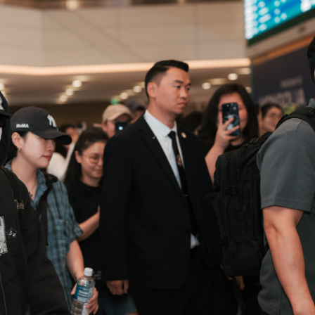
Ханш
Хэрэг з
Эрэлттэй мэдээ
Эрүүл м
Хууль ёс
Хүмүүс
Албаны 
Бусад
Life style
Ярилцл
Зөвлөгөө
Хоймор
Өнөөдрийн тухай
Уншигч-
өл