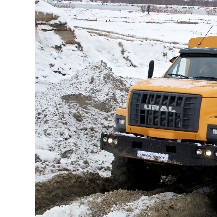
126-гийн НЭГ
Ертөнц
Спорт
Нийгэм
Бөх
Техник технологи
Сагсан бөмбөг
Шинжлэх ухаан
Хөлбөмбөг
Сонин хачин
Олимпын төрөл
Дэлхийн монгол
Тулааны спорт
Олимпын бус төр