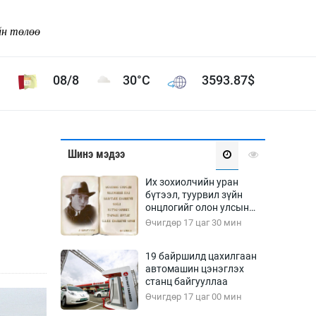
йн төлөө
08/8
30°C
3593.87
$
Соёл урлаг
Шинэ мэдээ
ой хөгжлийн зорилго -
Сонгодог урлаг
Их зохиолчийн уран
Ардын урлаг
бүтээл, туурвил зүйн
онцлогийг олон улсын
Дүрслэх урлаг
судлаачид хэлэлцлээ
Өчигдөр 17 цаг 30 мин
Өв соёл
таг
Кино урлаг
19 байршилд цахилгаан
автомашин цэнэглэх
 орчин
Цирк
станц байгууллаа
ол
Өчигдөр 17 цаг 00 мин
Рок поп, хип хоп
энд