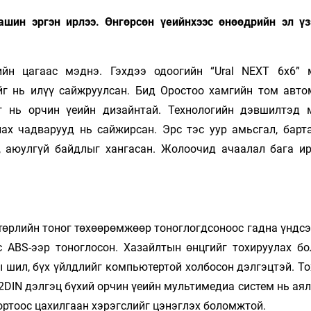
шин эргэн ирлээ. Өнгөрсөн үеийнхээс өнөөдрийн эл үз
ийн цагаас мэднэ. Гэхдээ одоогийн “Ural NEXT 6x6”
йг нь илүү сайжруулсан. Бид Оростоо хамгийн том авт
г нь орчин үеийн дизайнтай. Технологийн дэвшилтэд 
лах чадварууд нь сайжирсан. Эрс тэс уур амьсгал, барт
, аюулгүй байдлыг хангасан. Жолоочид ачаалал бага ир
төрлийн тоног төхөөрөмжөөр тоноглогдсоноос гадна үндсэ
с ABS-ээр тоноглосон. Хазайлтын өнцгийг тохируулах б
ны шил, бүх үйлдлийг компьютертой холбосон дэлгэцтэй. Т
2DIN дэлгэц бүхий орчин үеийн мультимедиа систем нь ая
портоос цахилгаан хэрэгслийг цэнэглэх боломжтой.