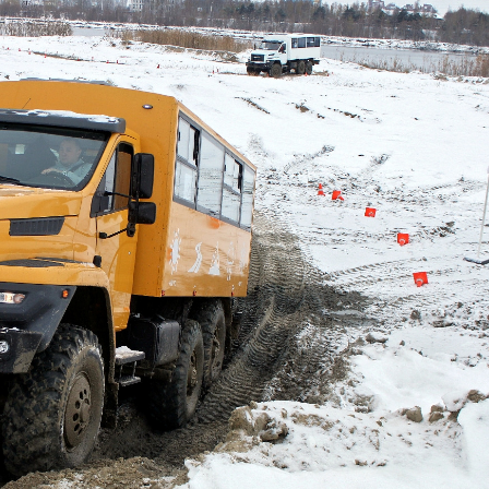
Ханш
Хэрэг з
Эрэлттэй мэдээ
Эрүүл м
Хууль ёс
Хүмүүс
Албаны 
Бусад
Life style
Ярилцл
Зөвлөгөө
Хоймор
Өнөөдрийн тухай
Уншигч-
өл