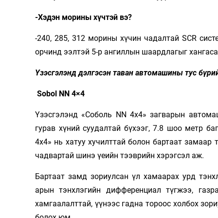
-Хэдэн морины хүчтэй вэ?
-240, 285, 312 морины хүчин чадалтай SCR сис
орчинд ээлтэй 5-р ангиллын шаардлагыг хангаса
Үзэсгэлэнд дэлгэсэн таван автомашины тус бүрий
Sobol NN 4×4
Үзэсгэлэнд «Соболь NN 4х4» загварын автома
гурав хүний ​​суудалтай бүхээг, 7.8 шоо метр 
4x4» нь хатуу хучилттай болон бартаат замаар т
чадвартай шинэ үеийн тээврийн хэрэгсэл аж.
Бартаат замд зориулсан үл хамаарах урд тэнхлэ
арын тэнхлэгийн дифференциал түгжээ, газр
хамгаалалттай, үүнээс гадна тороос холбох зор
болох юм.