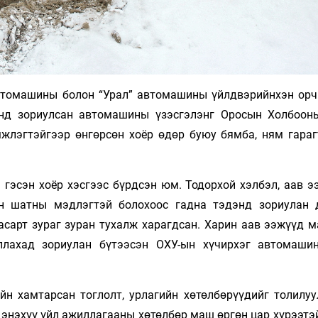
втомашины болон “Урал” автомашины үйлдвэрийнхэн орч
энд зориулсан автомашины үзэсгэлэнг Оросын Холбоон
лэгтэйгээр өнгөрсөн хоёр өдөр буюу бямба, ням гараг
гэсэн хоёр хэсгээс бүрдсэн юм. Тодорхой хэлбэл, аав э
ан шатны мэдлэгтэй болохоос гадна тэдэнд зориулан 
асарт зураг зуран тухалж харагдсан. Харин аав ээжүүд м
ллахад зориулан бүтээсэн ОХУ-ын хүчирхэг автомашин
йн хамтарсан тоглолт, урлагийн хөтөлбөрүүдийг толилуу
 энэхүү үйл ажиллагааны хөтөлбөр маш өргөн цар хүрээтэ