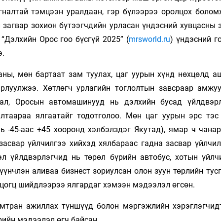
гналтай тэмцээн уралдаан, гэр бүлээрээ оролцох болом
 загвар зохион бүтээгчдийн урласан үндэсний хувцасны 
“Дэлхийн Орос гоо бүсгүй 2025” (
mrsworld.ru
) үндэсний г
э.
аны, мөн бартаат зам туулах, цаг уурын хүнд нөхцөлд а
рлуулжээ. Хөтлөгч урлагийн тоглолтын завсраар амжу
бал, Оросын автомашинууд нь дэлхийн бусад үйлдвэр
лалтаараа ялгаатайг тодотголоо. Мөн цаг уурын эрс тэс
ь -45-аас +45 хооронд хэлбэлздэг Якутад), ямар ч чана
 засвар үйлчилгээ хийхэд хялбараас гадна засвар үйлчил
л үйлдвэрлэгчид нь төрөл бүрийн автобус, хотын үйлч
үүнчлэн аливаа бизнест зориулсан олон зуун төрлийн тус
 цогц шийдлээрээ ялгардаг хэмээн мэдээлэл өгсөн.
мтран ажиллах түншүүд болон мэргэжлийн хэрэглэгчид
рийн мэдээлэл өгч байсан.