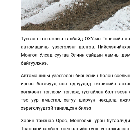
Олимп 2024
Тусгаар тогтнолын талбайд ОХУ-ын Горькийн а
автомашины үзэсгэлэнг дэлгэв. Нийслэлийнх
Монгол Улсад суугаа Элчин сайдын яамны дэмж
байгуулжээ.
Автомашины үзэсгэлэн бизнесийн болон соёлын 
ирсэн багачууд энэ өдрүүдэд техникийн анх
хөгжөөнт тоглоом тоглож, тусгайлан бэлтгэсэн 
тэс уур амьсгал, хатуу ширүүн нөхцөлд ажи
хэрэгслүүдтэй танилцсан билээ.
Харин тайзнаа Орос, Монголын уран бүтээлчди
Тодорхой хэлбэл, хоёр өдрийн турш үргэлжилсэн