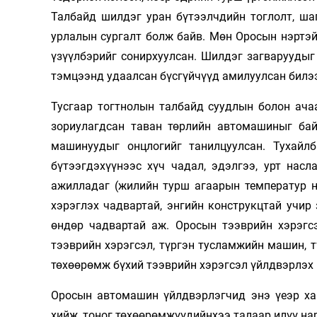
Талбайд шилдэг уран бүтээлчдийн тоглолт, ша
урлалын сургалт болж байв. Мөн Оросын нэртэй
үзүүлбэрийг сонирхуулсан. Шилдэг загваруудыг 
тэмцээнд удаалсан бүсгүйчүүд амилуулсан билэ
Тусгаар тогтнолын талбайд суудлын болон ача
зориулагдсан таван төрлийн автомашиныг бай
машинуудыг онцлогийг танилцуулсан. Тухайл
бүтээгдэхүүнээс хүч чадал, эдэлгээ, урт нас
ажилладаг (жилийн турш агаарын температур н
хэрэглэх чадвартай, энгийн конструкцтай учир
өндөр чадвартай аж. Оросын тээврийн хэрэгсэ
тээврийн хэрэгсэл, түргэн тусламжийн машин, т
төхөөрөмж бүхий тээврийн хэрэгсэл үйлдвэрлэх
Оросын автомашин үйлдвэрлэгчид энэ үеэр ха
хийж, тоног төхөөрөмжүүдийнхээ талаар илүү на