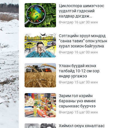
Урлагтай яриа
Циклоспора шимэгчээс
өрчил
үүдэлтэй гэдэсний
халдвар дэгдэж
энд-Эрхэм баян
болзошгүй
Өчигдөр 16 цаг 30 мин
Сэтгэцийн эрүүл мэндэд
“санаа тавих” олон улсын
хүний үг
хурал зохион байгуулна
Өчигдөр 16 цаг 00 мин
Улаан буудай ихэнх
талбайд 10-12 см-ээр
ага
Бусад
өндөр ургажээ
Өчигдөр 15 цаг 30 мин
Фото
сурвалжлагч
Видео
Зарим гол нэрийн
Инфографик
барааны үнэ өмнөх
сарынхаас буурчээ
Санал асуулга
Өчигдөр 15 цаг 00 мин
Хиймэл оюун хяналтаас