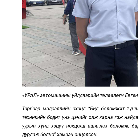
«УРАЛ» автомашины үйлдвэрийн төлөөлөгч Евгени
Тэрбээр мэдээллийн эхэнд “Бид боломжит түнш
техникийн бодит үнэ цэнийг олж харна гэж найда
уурын хүнд хэцүү нөхцөлд ашиглах боломж, ба
дурдаж болно” хэмээн онцолсон.