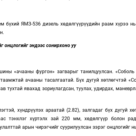
тем бүхий ЯМЗ-536 дизель хөдөлгүүрүүдийн раам хүрээ нь
н.
г онцлогийг эндээс сонирхоно уу
шины «ачааны фургон» загварыг танилцуулсан. «Соболь
багтаамжтай ачааны тасалгаатай. Бүх дугуй хөтлөгчтэй «
ав тухтай явахад зориулагдсан, туулах, удирдах, маневр
гтэй, хүндрүүлэх араатай (2.82), залгадаг бүх дугуй хө
аас тэнхлэг хүртэлх зай 220 мм, хөдөлгүүр болон ра
иулалттай арын чирэгчийг суурилуулсан зэрэг онцлогийг 