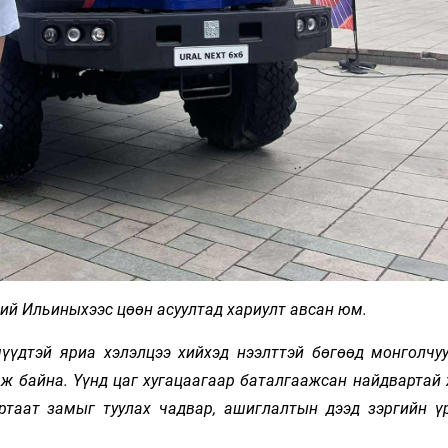
й Ильиныхээс цөөн асуултад хариулт авсан юм.
үүдтэй яриа хэлэлцээ хийхэд нээлттэй бөгөөд монголчу
ж байна. Үүнд цаг хугацаагаар баталгаажсан найдвартай 
ртаат замыг туулах чадвар, ашиглалтын дээд зэргийн ү