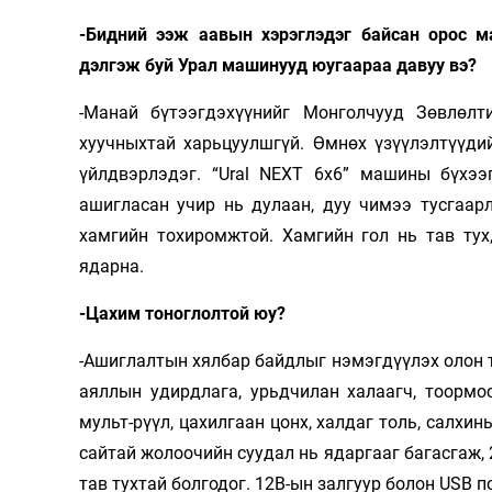
-Бидний ээж аавын хэрэглэдэг байсан орос ма
дэлгэж буй Урал машинууд юугаараа давуу вэ?
-Манай бүтээгдэхүүнийг Монголчууд Зөвлөлт
хуучныхтай харьцуулшгүй. Өмнөх үзүүлэлтүүди
үйлдвэрлэдэг. “Ural NEXT 6x6” машины бүхээ
ашигласан учир нь дулаан, дуу чимээ тусгаар
хамгийн тохиромжтой. Хамгийн гол нь тав тух
ядарна.
-Цахим тоноглолтой юу?
-Ашиглалтын хялбар байдлыг нэмэгдүүлэх олон 
аяллын удирдлага, урьдчилан халаагч, тоормо
мульт-рүүл, цахилгаан цонх, халдаг толь, салхи
сайтай жолоочийн суудал нь ядаргааг багасгаж, 
тав тухтай болгодог. 12В-ын залгуур болон USB 