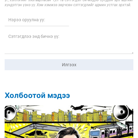
хүндэтгэн үзнэ үү. Хэм хэмжээ зөрчсөн сэтгэгдлийг админ устгах эрхтэй.
Илгээх
Холбоотой мэдээ