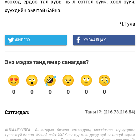
үзэхэд ердөө тал хувь нь л сэтгэл зүйч, хоол зүйч,
хүүхдийн эмчтэй байна.
Ч.Туяа
ЖИРГЭХ
ХУВААЛЦАХ
Энэ мэдээ танд ямар санагдав?
0
0
0
0
0
0
Сэтгэгдэл:
Таны IP: (216.73.216.54)
АНХААРУУЛГА: Уншигчдын бичсэн сэтгэгдэлд unuudur.mn хариуцлага
хүлээхгүй болно. Манай сайт ХХЗХ-ны журмын дагуу зүй зохисгүй зарим
үг, хэллэгийг хязгаарласан тул Та сэтгэгдэл бичихдээ бусдын эрх ашгийг