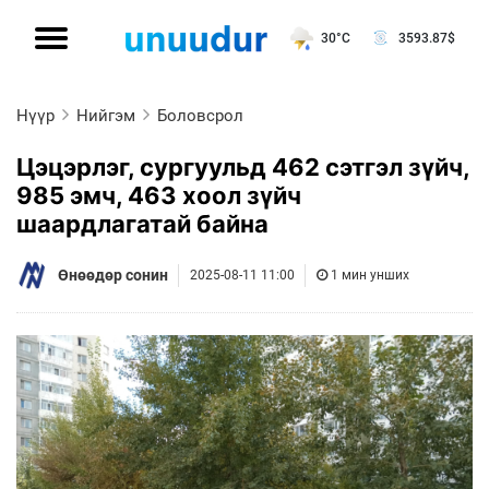
30°C
3593.87
$
Нүүр
Нийгэм
Боловсрол
Цэцэрлэг, сургуульд 462 сэтгэл зүйч,
985 эмч, 463 хоол зүйч
шаардлагатай байна
Өнөөдөр сонин
2025-08-11 11:00
1 мин унших