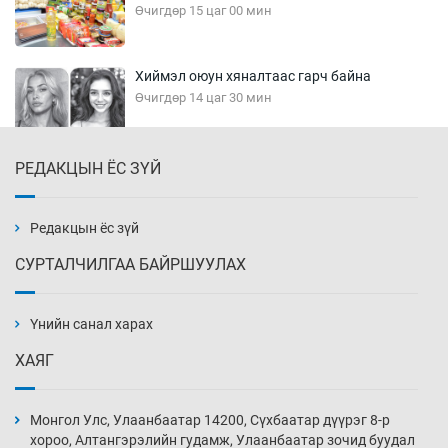
Өчигдөр 15 цаг 00 мин
Хиймэл оюун хяналтаас гарч байна
Өчигдөр 14 цаг 30 мин
РЕДАКЦЫН ЁС ЗҮЙ
Эмэгтэйчүүд Бээжин, эрэгтэйчүүд Японд
бэлтгэл базаахаар хилийн дээс алхлаа
Өчигдөр 14 цаг 00 мин
Редакцын ёс зүй
СУРТАЛЧИЛГАА БАЙРШУУЛАХ
АНУ-ын Цэргийн кибер командлалаын
ажилтнууд амиа хорлох явдал эрс
нэмэгджээ
Үнийн санал харах
Өчигдөр 13 цаг 52 мин
ХАЯГ
Монголын шигшээ Хонконгийн багийг ялж,
эхний хожлоо авлаа
Монгол Улс, Улаанбаатар 14200, Сүхбаатар дүүрэг 8-р
Өчигдөр 13 цаг 30 мин
хороо, Алтангэрэлийн гудамж, Улаанбаатар зочид буудал