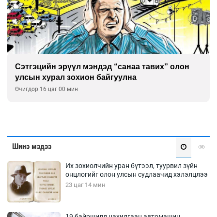
Сэтгэцийн эрүүл мэндэд “санаа тавих” олон
улсын хурал зохион байгуулна
Өчигдөр 16 цаг 00 мин
Шинэ мэдээ
Их зохиолчийн уран бүтээл, туурвил зүйн
онцлогийг олон улсын судлаачид хэлэлцлээ
23 цаг 14 мин
19 байршилд цахилгаан автомашин