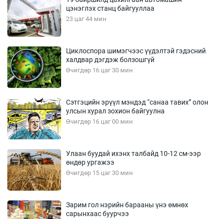
цэнэглэх станц байгууллаа
23 цаг 44 мин
Циклоспора шимэгчээс үүдэлтэй гэдэсний
халдвар дэгдэж болзошгүй
Өчигдөр 16 цаг 30 мин
Сэтгэцийн эрүүл мэндэд “санаа тавих” олон
улсын хурал зохион байгуулна
Өчигдөр 16 цаг 00 мин
Улаан буудай ихэнх талбайд 10-12 см-ээр
өндөр ургажээ
Өчигдөр 15 цаг 30 мин
Зарим гол нэрийн барааны үнэ өмнөх
сарынхаас буурчээ