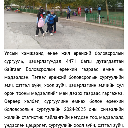
Улсын хэмжээнд өнөө жил ерөнхий боловсролын
сургууль, цэцэрлэгүүдэд 4471 багш дутагдалтай
байгааг Боловсролын ерөнхий газраас өмнө нь
мэдээлсэн. Тэгвэл ерөнхий боловсролын сургуулийн
эмч, сэтгэл зүйч, хоол зүйч, цэцэрлэгийн эмчийн сул
орон тооны мэдээллийг мөн дээрх газраас гаргажээ.
Өөрөөр хэлбэл, сургуулийн өмнөх болон ерөнхий
боловсролын сургуулийн 2024-2025 оны хичээлийн
жилийн статистик тайлангийн нэгдсэн тоо, мэдээлэлд
үндэслэн цэцэрлэг, сургуулийн хоол зүйч, сэтгэл зүйч,