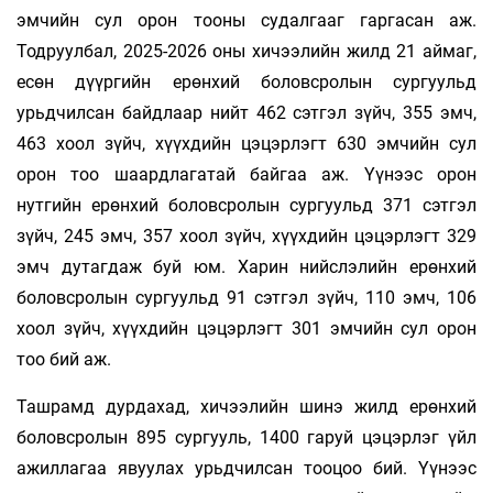
эмчийн сул орон тооны судалгааг гаргасан аж.
Тодруулбал, 2025-2026 оны хичээлийн жилд 21 аймаг,
есөн дүүргийн ерөнхий боловсролын сургуульд
урьдчилсан байдлаар нийт 462 сэтгэл зүйч, 355 эмч,
463 хоол зүйч, хүүхдийн цэцэрлэгт 630 эмчийн сул
орон тоо шаардлагатай байгаа аж. Үүнээс орон
нутгийн ерөнхий боловсролын сургуульд 371 сэтгэл
зүйч, 245 эмч, 357 хоол зүйч, хүүхдийн цэцэрлэгт 329
эмч дутагдаж буй юм. Харин нийслэлийн ерөнхий
боловсролын сургуульд 91 сэтгэл зүйч, 110 эмч, 106
хоол зүйч, хүүхдийн цэцэрлэгт 301 эмчийн сул орон
тоо бий аж.
Ташрамд дурдахад, хичээлийн шинэ жилд ерөнхий
боловсролын 895 сургууль, 1400 гаруй цэцэрлэг үйл
ажиллагаа явуулах урьдчилсан тооцоо бий. Үүнээс