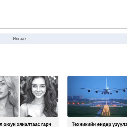
Илгээх
л оюун хяналтаас гарч
Техникийн өндөр үзүүл