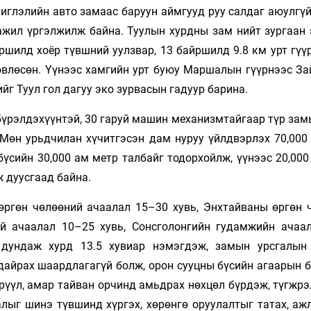
Ханш
иглэлийн авто замаас баруун аймгууд руу салдаг аюулгүй
Хэрэг з
Эрэлттэй мэдээ
ажил үргэлжилж байна. Туулын хурдны зам нийт зургаан 
Эрүүл м
шилд хоёр түвшний уулзвар, 13 байршилд 9.8 км урт гүүр
Хууль ёс
өвлөсөн. Үүнээс хамгийн урт буюу Маршалын гүүрнээс За
Хүмүүс
йг Туул гол дагуу эко зурвасын гадуур барина.
Албаны 
бүрэлдэхүүнтэй, 30 гаруй машин механизмтайгаар түр зам
Бусад
 Мөн урьдчилан хүчитгэсэн дам нуруу үйлдвэрлэх 70,000
үсийн 30,000 ам метр талбайг тодорхойлж, үүнээс 20,000
Life style
Ярилцл
ж дуусгаад байна.
Зөвлөгөө
Хоймор
ргөн чөлөөний ачаалал 15–30 хувь, Энхтайваны өргөн 
Өнөөдрийн тухай
Уншигч-
ий ачаалал 10–25 хувь, Сонсголонгийн гудамжийн ачаа
 дундаж хурд 13.5 хувиар нэмэгдэж, замын урсгалын
дайрах шаардлагагүй болж, орон сууцны бүсийн агаарын б
рүүл, амар тайван орчинд амьдрах нөхцөл бүрдэж, түгжрэ
алыг шинэ түвшинд хүргэх, хөрөнгө оруулалтыг татах, аж
өл