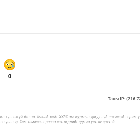
0
Таны IP: (216.7
га хүлээхгүй болно. Манай сайт ХХЗХ-ны журмын дагуу зүй зохисгүй зарим үг
эн үзнэ үү. Хэм хэмжээ зөрчсөн сэтгэгдлийг админ устгах эрхтэй.