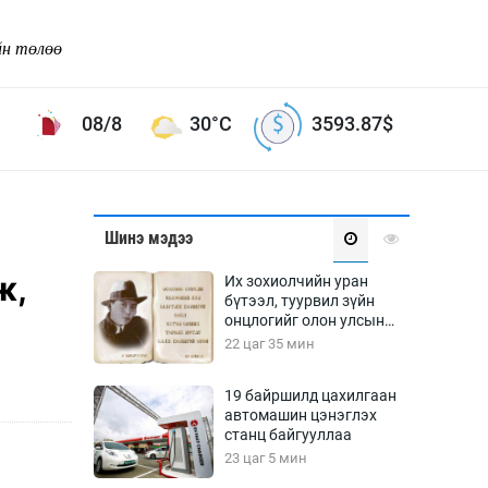
йн төлөө
08/8
30°C
3593.87
$
Соёл урлаг
Шинэ мэдээ
ой хөгжлийн зорилго -
Сонгодог урлаг
ж,
Их зохиолчийн уран
Ардын урлаг
бүтээл, туурвил зүйн
онцлогийг олон улсын
Дүрслэх урлаг
судлаачид хэлэлцлээ
22 цаг 35 мин
Өв соёл
таг
Кино урлаг
19 байршилд цахилгаан
автомашин цэнэглэх
 орчин
Цирк
станц байгууллаа
ол
23 цаг 5 мин
Рок поп, хип хоп
энд