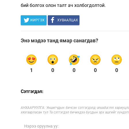
бий болгох олон талт ач холбогдолтой.
Олимп 2024
ЖИРГЭХ
ХУВААЛЦАХ
Энэ мэдээ танд ямар санагдав?
1
0
0
0
0
Сэтгэгдэл:
АНХААРУУЛГА: Уншигчдын бичсэн сэтгэгдэлд unuudur.mn хариуцла
хязгаарласан тул Та сэтгэгдэл бичихдээ бусдын эрх ашгийг хүндэтг