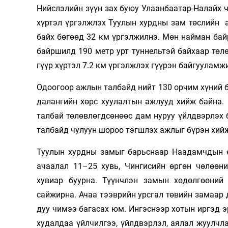
126-гийн НЭГ
Нийслэлийн зүүн зах буюу Улаанбаатар-Налайх ч
хүртэл үргэлжлэх Туулын хурдны зам төслийн 
байх бөгөөд 32 км үргэлжилнэ. Мөн найман байр
байршилд 190 метр урт туннельтэй байхаар төл
гүүр хүртэл 7.2 км үргэлжлэх гүүрэн байгууламжи
Одоогоор ажлын талбайд нийт 130 орчим хүний 
далангийн хөрс хуулалтын ажлууд хийж байна.
талбай төлөвлөгдсөнөөс дам нуруу үйлдвэрлэх б
Ертөнц
Спорт
талбайд чулуун шороо тэгшлэх ажлыг бүрэн хий
Нийгэм
Бөх
Туулын хурдны замыг барьснаар Наадамчдын ө
Техник технологи
Сагсан бөмбөг
ачаалал 11–25 хувь, Чингисийн өргөн чөлөөн
Шинжлэх ухаан
Хөлбөмбөг
хувиар буурна. Түүнчлэн замын хөдөлгөөний
сайжирна. Ачаа тээврийн урсгал төвийн замаар 
Сонин хачин
Олимпын төрөл
дуу чимээ багасах юм. Ингэснээр хотын иргэд э
Дэлхийн монгол
Тулааны спорт
худалдаа үйлчилгээ, үйлдвэрлэл, аялал жуулчл
Олимпын бус төр