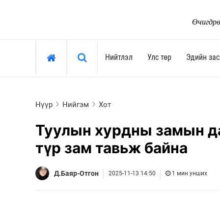
Өчигдрө
Хайх »
Нийтлэл
Улс төр
Эдийн зас
Нийтлэл
Улс төр
Нүүр
Нийгэм
Хот
Тоймчийн үг
Ерөнхийлөгч
Туулын хурдны замын да
Өнөөдрийн сэдэв
Засгийн газар
түр зам тавьж байна
Арай ч дээ
Улсын их хурал
Тэрслүү үг
Сөрөг хүчин
Д.Баяр-Отгон
2025-11-13 14:50
1 мин унших
Өнөөдрийн трендүүд
Нам, хөдөлгөөн
Монгол-Ньюс 25 жил
"Тамхины цэг"
Сонгууль-2024