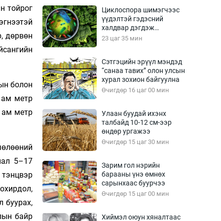
Урлагтай яриа
н тойрог
Циклоспора шимэгчээс
өрчил
үүдэлтэй гэдэсний
эгнээтэй
халдвар дэгдэж
энд-Эрхэм баян
, дөрвөн
болзошгүй
23 цаг 35 мин
йсангийн
Сэтгэцийн эрүүл мэндэд
“санаа тавих” олон улсын
хүний үг
хурал зохион байгуулна
ын болон
Өчигдөр 16 цаг 00 мин
 ам метр
 ам метр
Улаан буудай ихэнх
талбайд 10-12 см-ээр
ага
Бусад
өндөр ургажээ
Өчигдөр 15 цаг 30 мин
Фото
чөлөөний
сурвалжлагч
Видео
лал 5–17
Зарим гол нэрийн
Инфографик
 тэнцвэр
барааны үнэ өмнөх
сарынхаас буурчээ
охирдол,
Санал асуулга
Өчигдөр 15 цаг 00 мин
л буурах,
лын байр
Хиймэл оюун хяналтаас