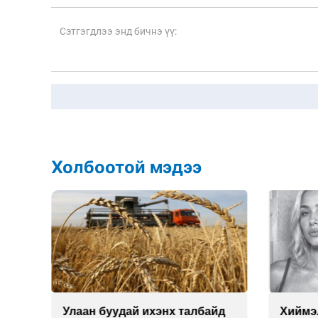
Холбоотой мэдээ
Улаан буудай ихэнх талбайд
Хиймэ