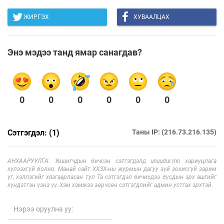
ЖИРГЭХ
ХУВААЛЦАХ
Энэ мэдээ танд ямар санагдав?
0
0
0
0
0
0
Сэтгэгдэл: (1)
Таны IP: (216.73.216.135)
АНХААРУУЛГА: Уншигчдын бичсэн сэтгэгдэлд unuudur.mn хариуцлага
хүлээхгүй болно. Манай сайт ХХЗХ-ны журмын дагуу зүй зохисгүй зарим
үг, хэллэгийг хязгаарласан тул Та сэтгэгдэл бичихдээ бусдын эрх ашгийг
хүндэтгэн үзнэ үү. Хэм хэмжээ зөрчсөн сэтгэгдлийг админ устгах эрхтэй.