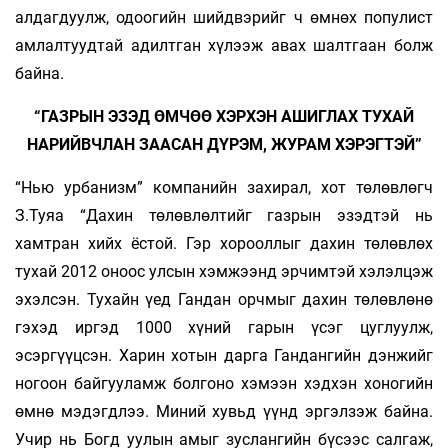
алдагдуулж, одоогийн шийдвэрийг ч өмнөх популист
амлалтуудтай адилтган хүлээж авах шалтгаан болж
байна.
“ГАЗРЫН ЭЗЭД ӨМЧӨӨ ХЭРХЭН АШИГЛАХ ТУХАЙ
НАРИЙВЧЛАН ЗААСАН ДҮРЭМ, ЖУРАМ ХЭРЭГТЭЙ”
“Нью урбанизм” компанийн захирал, хот төлөвлөгч
З.Туяа “Дахин төлөвлөлтийг газрын эзэдтэй нь
хамтран хийх ёстой. Гэр хорооллыг дахин төлөвлөх
тухай 2012 оноос улсын хэмжээнд эрчимтэй хэлэлцэж
эхэлсэн. Тухайн үед Гандан орчмыг дахин төлөвлөнө
гэхэд иргэд 1000 хүний гарын үсэг цуглуулж,
эсэргүүцсэн. Харин хотын дарга Гандангийн дэнжийг
ногоон байгууламж болгоно хэмээн хэдхэн хоногийн
өмнө мэдэгдлээ. Миний хувьд үүнд эргэлзэж байна.
Учир нь Богд уулын амыг зуслангийн бүсээс салгаж,