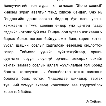
Беллуччигийн гол дүрд нь тоглосон “Stone сouncil”
киноны зураг авалтыг тэнд хийсэн байдаг. Энэ нь
Гандангийн дэнж зөвхөн бидэнд бус олон улсын
хэмжээнд ч түүх, соёлын өндөр үнэ цэнтэй газар
гэдгийг нотолж буй юм. Гандан бол зүгээр нэг хаана ч
барьж болох ногоон байгууламж биш, харин хотын
үүсэл, шашин, соёлыг хадгалсан өвөрмөц онцлогтой
газар. Тиймээс үүнийг сүйтгэхгүйгээр, оршин
суугчдын эрүүл, аюулгүй орчинд амьдрах эрхийг
хангах замаар соёлын аялал жуулчлалын гол брэнд
болгож хөгжүүлэх нь Улаанбаатар хотын жинхэнэ
бодлого байх ёстой. Үндсэндээ шийдвэр гаргах
түвшний хүмүүс эхлээд консепцоо зөв тодорхойлох
хэрэгтэй байна.
Э.Сүйлэн