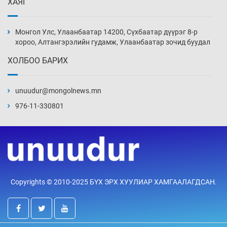
ХАЯГ
Х.Улам-Өрнөх байр урагшилж, долоод
жагсжээ
Монгол Улс, Улаанбаатар 14200, Сүхбаатар дүүрэг 8-р
19 цаг 19 мин
хороо, Алтангэрэлийн гудамж, Улаанбаатар зочид буудал
ХОЛБОО БАРИХ
Ж.Лхагвабат өсвөр үеийнхний ДАШТ-ийг
дэнсэлнэ
unuudur@mongolnews.mn
19 цаг 49 мин
976-11-330801
Иран тэсэж үлдсэн ч удаан хугацаанд хүнд
үеийг туулна
20 цаг 19 мин
Боловсролын зээлийн сангаар гадаадад
Copyrights © 2010-2025 БҮХ ЭРХ ХУУЛИАР ХАМГААЛАГДСАН.
суралцагчдын амьжиргааны зардлын
хэмжээг шинэчлэн тогтоох нь
20 цаг 49 мин