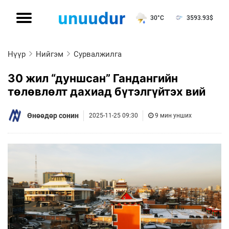
30°C
3593.93
$
Нүүр
Нийгэм
Сурвалжилга
30 жил “дуншсан” Гандангийн
төлөвлөлт дахиад бүтэлгүйтэх вий
Өнөөдөр сонин
2025-11-25 09:30
9 мин унших