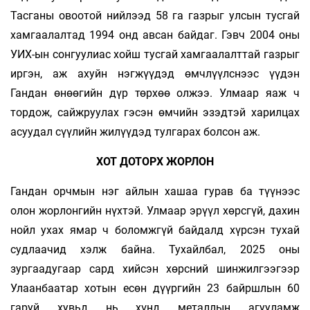
Тасганы овоотой нийлээд 58 га газрыг улсын тусгай
хамгаалалтад 1994 онд авсан байдаг. Гэвч 2004 оны
УИХ-ын сонгуулиас хойш тусгай хамгаалалттай газрыг
иргэн, аж ахуйн нэгжүүдэд өмчлүүлснээс үүдэн
Гандан өнөөгийн дүр төрхөө олжээ. Улмаар яаж ч
тордож, сайжруулах гэсэн өмчийн эзэдтэй харилцах
асуудал сүүлийн жилүүдэд тулгарах болсон аж.
ХОТ ДОТОРХ ЖОРЛОН
Гандан орчмын нэг айлын хашаа гурав ба түүнээс
олон жорлонгийн нүхтэй. Улмаар эрүүл хөрсгүй, дахин
нойл ухах ямар ч боломжгүй байдалд хүрсэн тухай
судлаачид хэлж байна. Тухайлбал, 2025 оны
зургаадугаар сард хийсэн хөрсний шинжилгээгээр
Улаанбаатар хотын есөн дүүргийн 23 байршлын 60
гаруй хувьд нь хүнд металлын агууламж