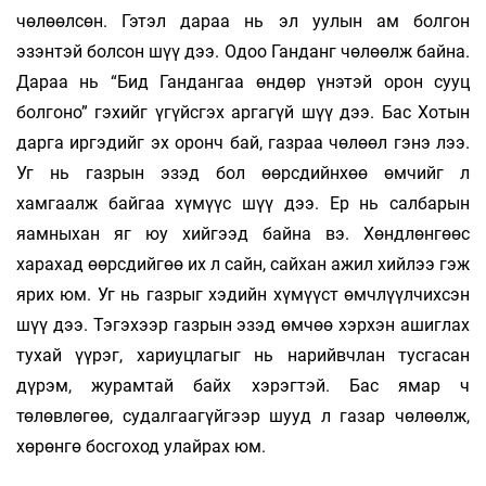
чөлөөлсөн. Гэтэл дараа нь эл уулын ам болгон
эзэнтэй болсон шүү дээ. Одоо Ганданг чөлөөлж байна.
Дараа нь “Бид Гандангаа өндөр үнэтэй орон сууц
болгоно” гэхийг үгүйсгэх аргагүй шүү дээ. Бас Хотын
дарга иргэдийг эх оронч бай, газраа чөлөөл гэнэ лээ.
Уг нь газрын эзэд бол өөрсдийнхөө өмчийг л
хамгаалж байгаа хүмүүс шүү дээ. Ер нь салбарын
яамныхан яг юу хийгээд байна вэ. Хөндлөнгөөс
харахад өөрсдийгөө их л сайн, сайхан ажил хийлээ гэж
ярих юм. Уг нь газрыг хэдийн хүмүүст өмчлүүлчихсэн
шүү дээ. Тэгэхээр газрын эзэд өмчөө хэрхэн ашиглах
тухай үүрэг, хариуцлагыг нь нарийвчлан тусгасан
дүрэм, журамтай байх хэрэгтэй. Бас ямар ч
төлөвлөгөө, судалгаагүйгээр шууд л газар чөлөөлж,
хөрөнгө босгоход улайрах юм.