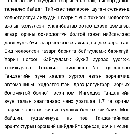
галлагаатай өрхүүдийн газрыг чөлөөлж, шинээр дахин
төлөвлөх байдаг. Тиймээс төвлөрсөн шугам сүлжээнд
холбогдоогүй айлуудын газрыг үнэ тохирон чөлөөлөх
ажлыг эхлүүлсэн. Улаанбаатар хотоо цэвэр цэмцгэр,
агаар, орчны бохирдолгүй болгоё гэвэл нийслэлээс
дэвшүүлж буй газар чөлөөлөх ажилд нэгдэх хэрэгтэй.
Бид чөлөөлсөн газарт барилга байгууламж барихгүй.
Харин ногоон байгууламж бүхий зурвас үүсгэж,
тохижуулна. Тохижилт хийснээр Урт цагаанаас
Гандангийн зүүн хаалга хүртэл явган зорчигчид
автомашины хөдөлгөөнтэй давхцалгүйгээр зорчих
боломжтой болно” гэсэн юм. Ингэхдээ Гандангийн
зүүн талын хаалганаас чанх урагшаа 1.7 га орчим
газрыг чөлөөлж, жишиг гудамж болгох юм байх. Мөн
байшин, гудамжнууд нь төв Гандангийнхаа
архитектурын ерөнхий шийдлийг барьсан, орчин үеийн