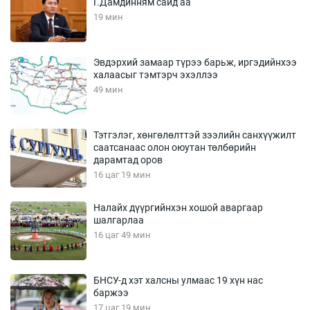
Г.Дамдинням сайд аа
19 мин
Эвдэрхий замаар түрээ барьж, иргэдийнхээ
халаасыг тэмтэрч эхэллээ
49 мин
Тэтгэлэг, хөнгөлөлттэй зээлийн санхүүжилт
саатсанаас олон оюутан төлбөрийн
дарамтад оров
16 цаг 19 мин
Налайх дүүргийнхэн хошой аваргаар
шалгарлаа
16 цаг 49 мин
БНСУ-д хэт халсны улмаас 19 хүн нас
баржээ
17 цаг 19 мин