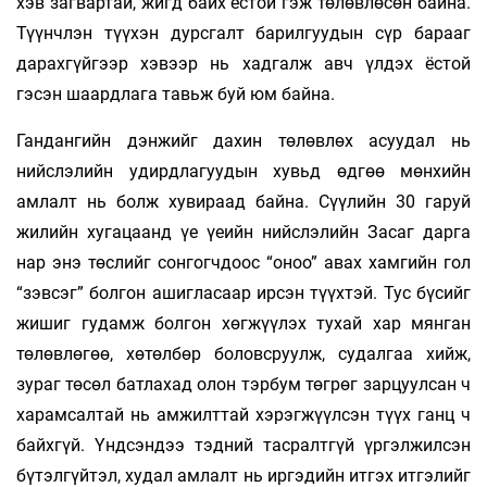
хэв загвартай, жигд байх ёстой гэж төлөвлөсөн байна.
Түүнчлэн түүхэн дурсгалт барилгуудын сүр барааг
дарахгүйгээр хэвээр нь хадгалж авч үлдэх ёстой
гэсэн шаардлага тавьж буй юм байна.
Гандангийн дэнжийг дахин төлөвлөх асуу­дал нь
нийслэлийн удирдлагуудын хувьд өдгөө мөнхийн
амлалт нь болж хувираад байна. Сүүлийн 30 гаруй
жилийн хугацаанд үе үеийн нийслэлийн Засаг дарга
нар энэ төслийг сонгогчдоос “оноо” авах хамгийн гол
“зэвсэг” болгон ашигласаар ирсэн түүхтэй. Тус бүсийг
жишиг гудамж болгон хөгжүүлэх тухай хар мянган
төлөвлөгөө, хөтөлбөр боловсруулж, судалгаа хийж,
зураг төсөл батлахад олон тэрбум төгрөг зарцуулсан ч
харамсалтай нь амжилттай хэрэгжүүлсэн түүх ганц ч
байхгүй. Үндсэндээ тэдний тасралтгүй үргэлжилсэн
бүтэлгүйтэл, худал амлалт нь иргэдийн итгэх итгэлийг