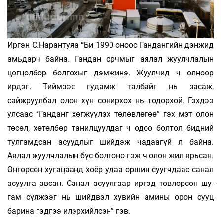
Иргэн С.Нарантуяа “Би 1990 оноос Гандангийн дэнжид
амьдарч байна. Гандан орчмыг аялал жуулчлалын
цогцолбор болгохыг дэмжинэ. Жуулчид ч олноор
ирдэг. Тиймээс гудамж талбайг нь засаж,
сайжруулбал олон хүн сонирхох нь тодорхой. Гэхдээ
ул­­­­саас “Ган­­­­данг хөгжүүлэх төлөвлөгөө” гэх мэт олон
төсөл, хөтөлбөр танилцуулдаг ч одоо болтол бидний
тулгамдсан асуудлыг шийдэж чадаагүй л байна.
Аялал жуулчлалын бүс болгоно гэж ч олон жил ярьсан.
Өнгөрсөн хугацаанд хоёр удаа оршин суугчдаас санал
асуулга авсан. Са­­нал асуулгаар иргэд төвлөр­­сөн шу­­­­­
гам сүлжээг нь шийдвэл хувийн амины орон сууц
барина гэдгээ илэрхийлсэн” гэв.