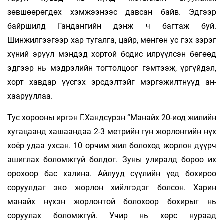
зөвшөөрөгдөх хэмжээнээс давсан байв. Эдгээр
байршилд Гандангийн дэнж ч багтаж буй.
Шинжилгээгээр хар тугалга, цайр, мөнгөн ус гэх зэрэг
хүний эрүүл мэндэд хортой бодис илрүүлсэн бөгөөд
эдгээр нь мэдрэлийн тогтолцоог гэмтээж, үргүйдэл,
хорт хавдар үүсгэх эрс­­­дэлтэйг мэргэжилт­­нүүд ан­­­
хаарууллаа.
Тус хорооны иргэн Г.Хандсүрэн “Манайх 20-иод жилийн
хугацаанд хашаандаа 2-3 метрийн гүн жорлонгийн нүх
хоёр удаа ухсан. 10 орчим жил болоход жорлон дүүрч
ашиглах боломжгүй болдог. Зуны улиралд бороо их
орохоор бас халина. Айлууд сүүлийн үед бохироо
соруулдаг эко жорлон хийлгэдэг болсон. Харин
манайх нүхэн жорлонтой болохоор бохирыг нь
соруулах боломжгүй. Учир нь хөрс нураад