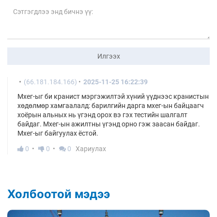
Илгээх
(66.181.184.166)
2025-11-25 16:22:39
Мхег-ыг би кранист мэргэжилтэй хүний үүднээс кранистын
хөдөлмөр хамгаалалд: барилгийн дарга мхег-ын байцаагч
хоёрын альных нь үгэнд орох вэ гэх тестийн шалгалт
байдаг. Мхег-ын ажилтны үгэнд орно гэж заасан байдаг.
Мхег-ыг байгуулах ёстой.
0
0
0
Хариулах
Холбоотой мэдээ