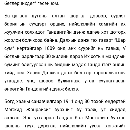
бөглөрчихдөг” гэсэн юм.
Батцагаан дуганы алтан шаргал дээвэр, сүрлэг
барилгын сүүдэрт орших, нийслэлийн хамгийн их
жуулчин холхидог Гандангийн дэнж өдгөө хот доторх
жорлон болчхоод байна. Далхын дэнж гэх газарт “Шар
сүм” нэртэйгээр 1809 онд анх суурийг нь тавьж, V
богдын зарлигаар 30 жилийн дараа Их хотын мандлын
сүмийг байгуулсан нь бидний мэдэх Гандантэгчэнлин
хийд юм. Харин Далхын дэнж бол гэр хорооллынхны
угаадас, үнс, шороо бужигнаж, утаа суунагласан
өнөөгийн Гандангийн дэнж билээ.
Богд хааны санаачилгаар 1911 онд 80 тохой өндөртэй
Мэгжид Жанрайсиг бурхныг бү­ тээж, уг хийдэд
залсан. Энэ утгаараа Гандан бол Монголын бурхан
шашны түүх, дурсгал, нийслэлийн үүсэл хөгжлийг