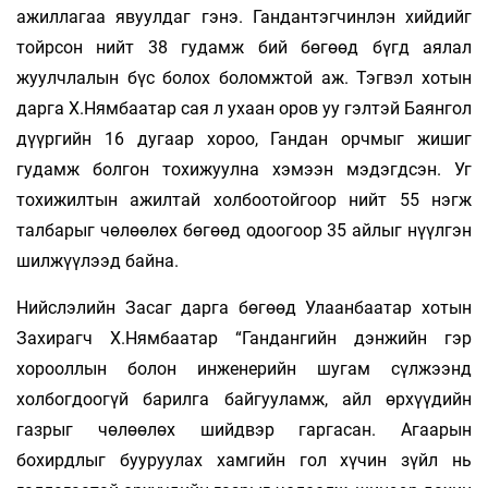
ажиллагаа явуулдаг гэнэ. Гандантэгчинлэн хийдийг
тойрсон нийт 38 гудамж бий бөгөөд бүгд аялал
жуулчлалын бүс болох боломжтой аж. Тэгвэл хотын
дарга Х.Нямбаатар сая л ухаан оров уу гэлтэй Баянгол
дүүргийн 16 дугаар хороо, Гандан орчмыг жишиг
гудамж болгон тохижуулна хэмээн мэдэгдсэн. Уг
тохижилтын ажилтай холбоотойгоор нийт 55 нэгж
талбарыг чөлөөлөх бөгөөд одоогоор 35 айлыг нүүлгэн
шилжүүлээд байна.
Нийслэлийн Засаг дарга бөгөөд Улаанбаатар хотын
Захирагч Х.Нямбаатар “Гандангийн дэнжийн гэр
хорооллын болон инженерийн шугам сүлжээнд
холбогдоогүй барилга байгууламж, айл өрхүүдийн
газрыг чөлөөлөх шийдвэр гаргасан. Агаарын
бохирдлыг бууруулах хамгийн гол хүчин зүйл нь