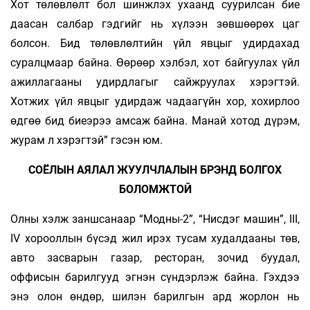
Хот төлөвлөлт бол шинжлэх ухаанд суурил­сан бие
даасан салбар гэдгийг нь хүлээн зөвшөөрөх цаг
болсон. Бид төлөвлөлтийн үйл явцыг удирдахад
суралцмаар байна. Өөрөөр хэлбэл, хот байгуулах үйл
ажиллагааны удирдлагыг сайжруулах хэрэгтэй.
Хотжих үйл явцыг удирдаж чадаагүйн хор, хохирлоо
өдгөө бид биеэрээ амсаж байна. Манай хотод дүрэм,
журам л хэрэгтэй” гэсэн юм.
СОЁЛЫН АЯЛАЛ ЖУУЛЧЛАЛЫН БРЭНД БОЛГОХ
БОЛОМЖТОЙ
Олны хэлж заншсанаар “Модны-2”, “Нисдэг машин”, III,
IV хорооллын бүсэд жил ирэх тусам худалдааны төв,
авто засварын газар, ресторан, зочид буудал,
оффисын барилгууд эгнэн сүндэрлэж байна. Гэхдээ
энэ олон өндөр, шилэн барилгын ард жорлон нь