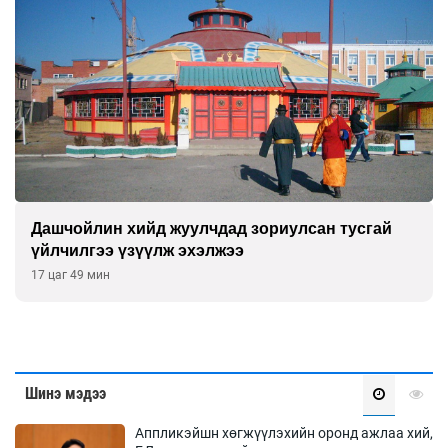
Дашчойлин хийд жуулчдад зориулсан тусгай
үйлчилгээ үзүүлж эхэлжээ
17 цаг 49 мин
Шинэ мэдээ
Аппликэйшн хөгжүүлэхийн оронд ажлаа хий,