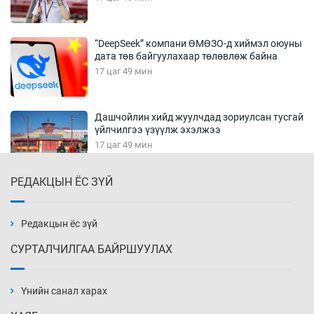
“DeepSeek” компани ӨМӨЗО-д хиймэл оюуны
дата төв байгуулахаар төлөвлөж байна
17 цаг 49 мин
Дашчойлин хийд жуулчдад зориулсан тусгай
үйлчилгээ үзүүлж эхэлжээ
17 цаг 49 мин
РЕДАКЦЫН ЁС ЗҮЙ
Манайхан Тайванийн I, II багийнхантай
өрсөлдөх нь
18 цаг 19 мин
Редакцын ёс зүй
СУРТАЛЧИЛГАА БАЙРШУУЛАХ
Тарвага хууль бусаар агнах зөрчил
буурсангүй
Үнийн санал харах
18 цаг 49 мин