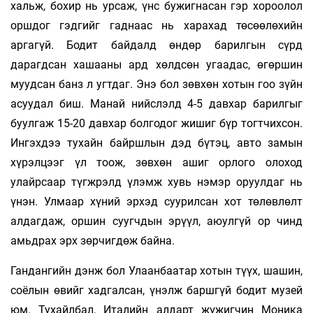
хальж, бохир нь урсаж, үнс бужигнасан гэр хороолол
оршдог гэдгийг гаднаас нь харахад төсөөлөхийн
аргагүй. Бодит байдалд өндөр барилгын сүрд
дарагдсан хашааны ард хөлдсөн угаадас, өгөршин
муудсан банз л угтдаг. Энэ бол зөвхөн хотын гоо зүйн
асуудал биш. Манай нийслэлд 4-5 давхар барилгыг
буулгаж 15-20 давхар болгодог жишиг бүр тогтчихсон.
Ингэхдээ тухайн байршлын дэд бүтэц, авто замын
хүрэлцээг үл тоож, зөвхөн ашиг орлого олоход
улайрсаар түгжрэлд үлэмж хувь нэмэр оруулдаг нь
үнэн. Улмаар хүний эрхэд суурилсан хот төлөвлөлт
алдагдаж, оршин суугчдын эрүүл, аюулгүй ор­ чинд
амьдрах эрх зөрчигдөж байна.
Гандангийн дэнж бол Улаанбаатар хотын түүх, шашин,
соёлын өвийг хадгалсан, үнэлж баршгүй бодит музей
юм. Тухайлбал, Италийн алдарт жүжигчин Моника