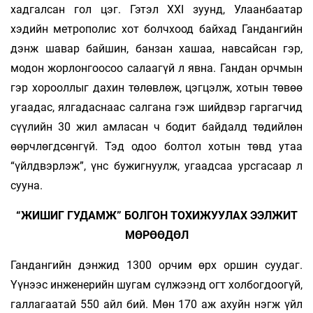
хадгалсан гол цэг. Гэтэл XXI зуунд, Улаанбаатар
хэдийн метрополис хот болчхоод байхад Гандангийн
дэнж шавар байшин, банзан хашаа, навсайсан гэр,
модон жорлонгоосоо салаагүй л явна. Гандан орчмын
гэр хорооллыг дахин төлөвлөж, цэгцэлж, хотын төвөө
угаадас, ялгадаснаас салгана гэж шийдвэр гаргагчид
сүүлийн 30 жил амласан ч бодит байдалд төдийлөн
өөрчлөгдсөнгүй. Тэд одоо болтол хотын төвд утаа
“үйлдвэрлэж”, үнс бужиг­­­нуулж, угаадсаа урсгасаар л
сууна.
“ЖИШИГ ГУДАМЖ” БОЛГОН ТОХИЖУУЛАХ ЭЭЛЖИТ
МӨРӨӨДӨЛ
Гандангийн дэнжид 1300 орчим өрх оршин суу­даг.
Үүнээс инженерийн шугам сүлжээнд огт холбогдоогүй,
галлагаатай 550 айл бий. Мөн 170 аж ахуйн нэгж үйл