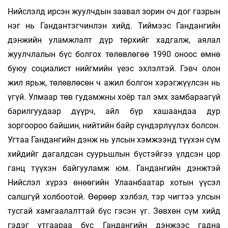
Нийслэлд ирсэн жуулчдын заавал зорин оч­ дог газрын
нэг нь Гандантэгчинлэн хийд. Тиймээс Гандангийн
дэнжийн уламжлалт дүр төрхийг хадгалж, аялал
жуулчлалын бүс болгох төлөвлөгөө 1990 оноос өмнө
буюу социалист нийгмийн үеэс эхлэлтэй. Гэвч олон
жил ярьж, төлөвлөсөн ч ажил болгон хэрэгжүүлсэн нь
үгүй. Улмаар төв гудамжны хоёр тал эмх замбараагүй
барилгуудаар дүүрч, айл бүр хашаандаа дур
зоргоороо байшин, нийтийн байр сүндэрлүүлэх болсон.
Угтаа Гандангийн дэнж нь улсын хэмжээнд түүхэн сүм
хийдийг дагалдсан суурьшлын бүстэйгээ үлдсэн цор
ганц түүхэн байгууламж юм. Гандангийн дэнжтэй
Нийслэл хүрээ өнөөгийн Улаанбаатар хотын үүсэл
салшгүй холбоотой. Өөрөөр хэлбэл, тэр чигтээ улсын
тусгай хамгаалалттай бүс гэсэн үг. Зөвхөн сүм хийд
гэдэг утгаараа бус Гандангийн дэнжээс гадна