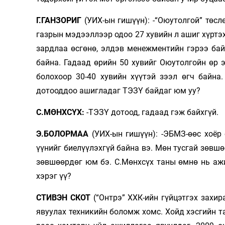
Г.ГАНЗОРИГ
(УИХ-ын гишүүн): -“Оюутолгой” төслө
газрын мэдээллээр одоо 27 хувийн л ашиг хүр­тэ
зардлаа өсгөнө, эл­дэв менеж­ментийн гэрээ б
байна. Гадаад өрийн 50 хувийг Оюутолгойн өр э
болохоор 30-40 хувийн хүүтэй зээл өгч байна
дотооддоо ашигладаг ТЭЗҮ байдаг юм уу?
С.МӨНХСҮХ:
-ТЭЗҮ дотоод, гадаад гэж байхгүй.
Э.БОЛОРМАА
(УИХ-ын гишүүн): -ЭБМЗ-өөс хоёр
үүнийг биелүүлэхгүй байна вэ. Мөн тусгай зөвшө
зөвшөөрдөг юм бэ. С.Мөнхсүх таны өмнө нь ажи
хэрэг үү?
СТИВЭН СКОТ
(“Онтрэ” ХХК-ийн гүйцэтгэх захи
явуулах техникийн боломж хомс. Хойд хэсгийн та