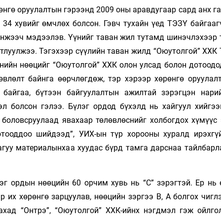
өнгө оруулалтын гэ­­рээнд 2009 оны аравдугаар сард анх г
34 хувийг өмчлөх болсон. Гэвч тухайн үед ТЭЗҮ байгаагү
инжээч мэдээлэв. Үүнийг таван жил тутамд шинэчлэхээр 
тлуулжээ. Тэгэхээр сүүлийн таван жилд “Оюутолгой” ХХК 
енийн нөөцийг “Оюутолгой” ХХК олон улсад болон дотоодо
өвлөлт байнга өөрчлөгдөж, тэр хэрээр хөрөнгө оруулалт
 байгаа, бүтээн байгуулалтын ажилтай зэрэгцэн нари
л болсон гэлээ. Бүлэг ордод бүхэлд нь хайгуул хийгээ
бо­­ловсруулаад явахаар төлөвлөснийг холбогдох хүмүүс 
отооддоо шийдээд”, УИХ-ын түр хорооны хуралд ирэхгү
агуу мате­­риалынхаа хуудас бүрд тамга дарснаа тайлбар­
эг ордын нөөцийн 60 ор­чим хувь нь “С” зэрэгтэй. Ер нь
 их хө­рөнгө зарцуулав, нөөцийн зэргээ В, А болгох чиг
ад “Онтрэ”, “Оюутолгой” ХХК-ийнх нэгд­­­­мэл гэж ойлго