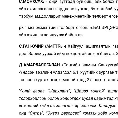
С.МӨНХСҮХ:
-Тойрч зугтаад буй биш, аль болох
үйл ажиллагааны зардлаас зургаа, бүтээн байгуул
тэрбум ам.дол­­­ларыг менежментийн төлбөрт өгсө
рыг менежментийн төлбөрт өгсөн. Б.БАТ-ЭРДЭНЭ 
үйл ажиллагаа явуулж байна вэ.
С.ГАН-ОЧИР
(АМГТГ-ын Хайгуул, ашиглалтын газ
дээ. Зарим уурхай ийм нөхцөлтэй явж л байгаа. 
Д.АМАРБАЯСГАЛАН
(Сангийн яамны Санхүүгий
-Үндсэн зээлийн үлдэгдэл 6.1, хүүгийнх зур­­гаа
төслөөс хүртэх өгөөж манай талд 27, нөгөө талд 
Үүний дараа “Жавхлант”, “Шивээ толгой” ашиг
тодорхойлсон болон хол­богдох бусад баримтад х
компанийн үйл ажиллагааг ярьсан юм. Ка­надын “Он
онд “Онтрэ”, “Онтрэ резорсес” хэмээх хоёр комп