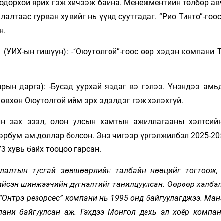
 тодорхой ярих гэж хичээж байна. Менежментийн төлбөр ав
алтаас гурван хувийг нь үүнд суутгадаг. “Рио Тинто”-гоос
н.
(УИХ-ын гишүүн): -“Оюутолгой”-гоос өөр хэдэн компани Т
рын дарга): -Бусад уурхай яадаг вэ гэлээ. Үнэндээ амьд
Зөвхөн Оюутолгой ийм эрх эдэлдэг гэж хэлэхгүй.
н зах зээл, олон улсын хамтын ажиллагааны хэлтсийн
н тэрбум ам.доллар болсон. Энэ чигээр үргэлжилбэл 2025-20
73 хувь байх тооцоо гарсан.
лалтын тусгай зөвшөөрлийн талбайн нөө­­цийг тогтоож, 
ийсэн шинжээчийн дүг­нэлтийг танилцуулсан. Өөрөөр хэлбэл
трэ резорсес” компани нь 1995 онд бай­­гуу­­­лагд­­жээ. Ма
ани байгуулсан аж. Гэхдээ Мон­­­гол дахь эл хоёр компа