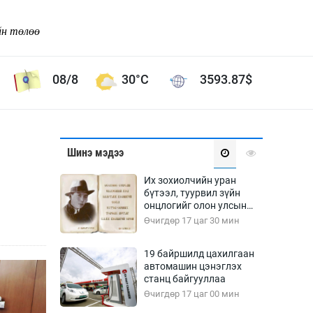
йн төлөө
08/8
30°C
3593.87
$
Соёл урлаг
Шинэ мэдээ
ой хөгжлийн зорилго -
Сонгодог урлаг
Их зохиолчийн уран
Ардын урлаг
бүтээл, туурвил зүйн
онцлогийг олон улсын
Дүрслэх урлаг
судлаачид хэлэлцлээ
Өчигдөр 17 цаг 30 мин
Өв соёл
таг
Кино урлаг
19 байршилд цахилгаан
автомашин цэнэглэх
 орчин
Цирк
станц байгууллаа
ол
Өчигдөр 17 цаг 00 мин
Рок поп, хип хоп
энд