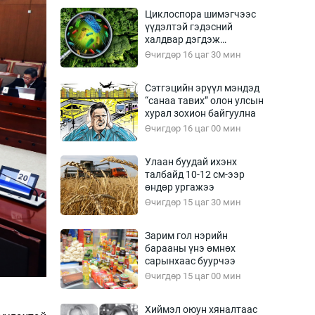
Урлагтай яриа
Циклоспора шимэгчээс
өрчил
үүдэлтэй гэдэсний
халдвар дэгдэж
энд-Эрхэм баян
болзошгүй
Өчигдөр 16 цаг 30 мин
Сэтгэцийн эрүүл мэндэд
“санаа тавих” олон улсын
хүний үг
хурал зохион байгуулна
Өчигдөр 16 цаг 00 мин
Улаан буудай ихэнх
талбайд 10-12 см-ээр
ага
Бусад
өндөр ургажээ
Өчигдөр 15 цаг 30 мин
Фото
сурвалжлагч
Видео
Зарим гол нэрийн
Инфографик
барааны үнэ өмнөх
сарынхаас буурчээ
Санал асуулга
Өчигдөр 15 цаг 00 мин
Хиймэл оюун хяналтаас