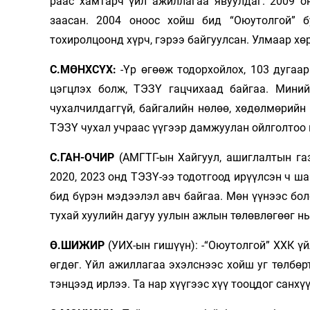
раас хам­тарч үйл ажиллагаа явуулдаг. 2009 
заасан. 2004 оноос хойш бид “Оюутолгой” б
тохиролцоонд хүрч, гэрээ байгуулсан. Улмаар хөр
С.МӨНХСҮХ:
-Үр өгөөж тодорхойлох, 103 дугаар
цэгцлэх болж, ТЭЗҮ гацчихаад байгаа. Мини
чухалчилдаггүй, байгалийн нөлөө, хөдөлмөрийн а
ТЭЗҮ чухал учраас үүгээр дамжуулан ойлголтоо 
С.ГАН-ОЧИР
(АМГТГ-ын Хайгуул, ашиглалтын газ
2020, 2023 онд ТЭЗҮ-ээ тодотгоод ирүүл­сэн ч ш
бид бүрэн мэдээлэл авч байгаа. Мөн үүнээс боло
тухай хуулийн дагуу уулын ажлын төлөвлөгөөг нь
Ө.ШИЖИР
(УИХ-ын гишүүн): -“Оюутолгой” ХХК үй
өгдөг. Үйл ажиллагаа эхэлснээс хойш уг төлбөрт
тэнцээд ирлээ. Та нар хүүгээс хүү тооцдог санх