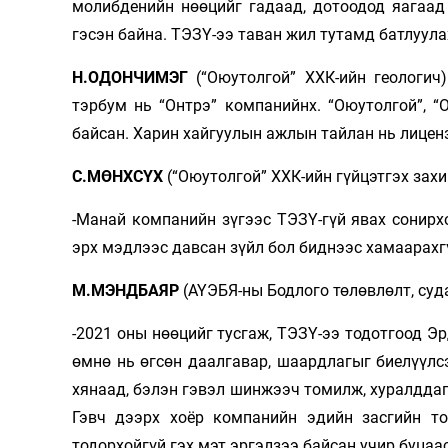
молибденийн нөөцийг гадаад, дотоодод яагаад
гэсэн байна. ТЭЗҮ-ээ таван жил тутамд батлуула
Н.ОДОНЧИМЭГ
(“Оюутолгой” ХХК-ийн геологич)
тэрбум нь “Онтрэ” ком­панийнх. “Оюутолгой”, 
байсан. Харин хайгуулын ажлын тайлан нь лиценз
С.МӨНХСҮХ
(“Оюутолгой” ХХК-ийн гүйцэтгэх захи
-Манай компанийн зүгээс ТЭЗҮ-гүй явах сонирх
эрх мэдлээс давсан зүйл бол биднээс хамаарахг
М.МЭНДБАЯР
(АҮЭБЯ-ны Бодлого төлөв­лөлт, суд
-2021 оны нөөцийг тусгаж, ТЭЗҮ-ээ тодотгоод Э
өмнө нь өгсөн даалгавар, шаардлагыг биелүүлсэ
хянаад, бэлэн гэвэл шинжээч томилж, хуралддаг.
Гэвч дээрх хоёр компанийн эдийн засгийн тоо
тодорхойгүй гэх мэт эргэлзээ байсан учир буцаа