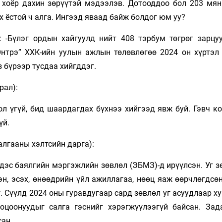
 хоёр дахин зөрүүтэй мэдээлэв. Дотооддоо бол 203 мян
х ёстой ч алга. Ингээд яваад байж болдог юм уу?
: -Бүлэг ордын хайгуулд нийт 408 тэрбум төгрөг зарцу
“Онтрэ” ХХК-ийн уулын ажлын төлөвлөгөө 2024 он хүртэл
 бүрээр тусдаа хийгддэг.
рал):
ол үгүй, бид шаардагдах бүхнээ хийгээд явж буй. Гэвч к
үй.
алгааны хэлтсийн дарга):
рдэс баялгийн мэргэжлийн зөвлөл (ЭБМЗ)-д ирүүлсэн. Уг 
н, эсэх, өнөөдрийн үйл ажиллагаа, нөөц яаж өөрчлөгдсөн
 Сүүлд 2024 оны гуравдугаар сард зөвлөл уг асуудлаар х
цоонуудыг салга гэснийг хэ­­­рэгжүүлээгүй байсан. Зад
сан.