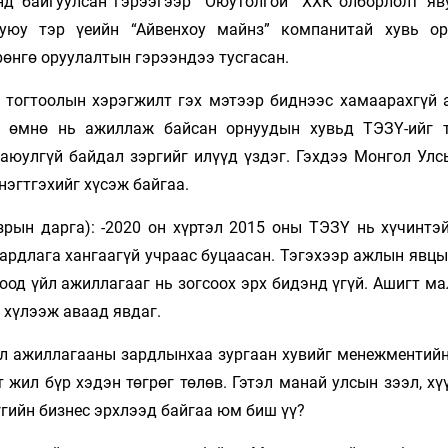
онд байгуулсан гэрээгээр “Оюутолгой” ХХК олборлолт яв
уюу тэр үеийн “Айвенхоу майнз” ком­панитай хувь о
өнгө оруу­­лалтын гэрээндээ тусгасан.
 тогтоолын хэрэгжилт гэх мэтээр биднээс ха­маарах­­гүй 
й өмнө нь ажиллаж байсан орнуудын хувьд ТЭЗҮ-ийг 
юулгүй бай­­­дал зэргийг илүүд үздэг. Гэхдээ Монгол Ул
нэгтгэхийг хүсэж байгаа.
рын дарга): -2020 он хүртэл 2015 оны ТЭЗҮ нь хүчинтэй
аардлага хангаагүй учраас буцаасан. Тэгэхээр ажлын явц
од үйл ажиллагааг нь зогсоох эрх бидэнд үгүй. Ашигт мал
 хүлээж аваад явдаг.
л ажиллагааны зардлын­­­хаа зургаан хувийг менежментий
 жил бүр хэдэн төгрөг төлөв. Гэтэл манай улсын зээл, хү
үүгийн бизнес эрхлээд байгаа юм биш үү?