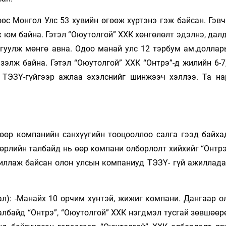
өс Монгол Улс 53 ху­вийн өгөөж хүртэнэ гэж байсан. Гэв
х юм байна. Гэтэл “Оюутолгой” ХХК хөнгөлөлт эдэлнэ, дал
айгуулж мөнгө авна. Одоо манай улс 12 тэрбум ам.доллар
зэлж байна. Гэтэл “Оюутолгой” ХХК “Онтрэ”-д жилийн 6-7
. ТЭЗҮ-гүйгээр ажлаа эхэлснийг шинжээч хэллээ. Та на
 өөр компанийн санхүүгийн тооцооллоо салга гээд байха
өрлийн тал­­байд нь өөр компани олборлолт хийхийг “Онтр
ллаж байсан олон улсын ком­­паниуд ТЭЗҮ- гүй ажиллада
рал): -Манайх 10 орчим хүнтэй, жижиг компани. Дангаар о
лбайд “Онтрэ”, “Оюутол­гой” ХХК нэгдмэл тусгай зөвшөөр