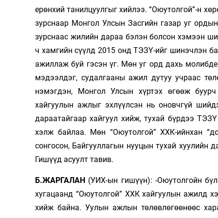
ерөнхий танилцуулгыг хийлээ. “Оюутолгой”-н хөр
зурснаар Монгол Улсын Засгийн газар уг ордын 
зурснаас жилийн дараа бэлэн болсон хэмээн ш
ч хамгийн сүүлд 2015 онд ТЭЗҮ-ийг шинэчлэн ба
ажиллаж буй гэсэн үг. Мөн уг орд дахь молибд
мэдээлдэг, судалгааны ажил дутуу учраас төл
нэмэгдэн, Монгол Улсын хүртэх өгөөж буурч
хайгуулын ажлыг эхлүүлсэн нь оновчгүй шийдэ
дараатайгаар хайгуул хийж, тухай бүрдээ ТЭЗҮ 
хэлж байлаа. Мөн “Оюутолгой” ХХК-ийнхан “д
сонгосон, Бай­гууллагын нууцын тухай хуулийн д
Гишүүд асуулт тавив.
Б.ЖАРГАЛАН
(УИХ-ын гишүүн): -Оюутолгойн бүл
хугацаанд “Оюутолгой” ХХК хайгуулын ажилд хэр
хийж байна. Уулын ажлын төлөвлө­гөөнөөс харах