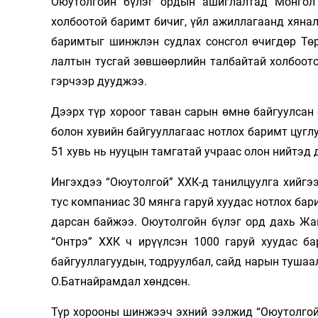
Оюутолгойн бүлэг ордын ашиглалтад Монгол У
Олимп 2024
холбоотой баримт би­­чиг, үйл ажиллагаанд хяна
барим­тыг шинжлэн судлах сонсгол өчигдөр Төр
лалтын тусгай зөвшөөрлийн талбайтай холбоот
гэрчээр дууджээ.
Дээрх түр хороог таван сарын өмнө байгуулсан б
болон хувийн байгууллагаас нотлох ба­­­­римт цу
51 хувь нь нууцын тамгатай учраас олон нийтэд 
Ингэхдээ “Оюутолгой” ХХК-д танилцуулга хийгээ
тус ком­­­­паниас 30 мянга гаруй хуудас нотлох б
дарсан байжээ. Оюутолгойн бүлэг орд дахь Жа
“Онтрэ” ХХК ч ирүүлсэн 1000 гаруй хуудас б
байгууллагуудын, тодруулбал, сайд нарын тушаал
О.Батнайрамдал хөндсөн.
Түр хорооны шинжээч эхний ээлжид “Оюутолгой”