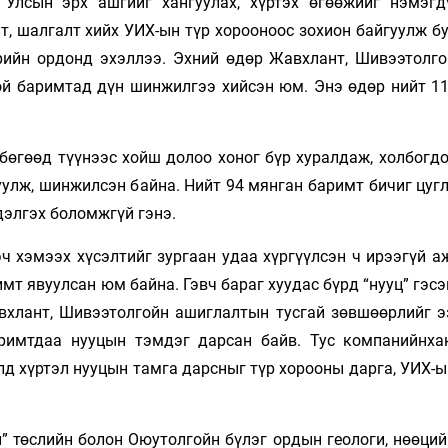
лсын эрх ашгийг хангуулах, хүртэх өгөө­жийг нэмэгд
лт, шалгалт хийх УИХ-ын түр хорооноос зохион байгуулж б
ийн ордонд эхэллээ. Эхний өдөр Жавхлант, Шивээтолгойн
ой баримтад дүн шинжилгээ хийсэн юм. Энэ өдөр нийт 11
ө­­­гөөд түүнээс хойш долоо хоног бүр хуралдаж, хол­богд
глуулж, шинжилсэн байна. Нийт 94 мянган ба­римт бичиг цуг
дэлгэх боломжгүй гэнэ.
ч хэмээх хүсэлтийг зургаан удаа хүргүүлсэн ч ирээгүй а
аримт явуулсан юм байна. Гэвч бараг хуудас бүрд “нууц” гэс
вхлант, Ши­­вээтолгойн ашиглалтын тусгай зөвшөөрлийг 
аримтдаа нууцын тэмдэг дарсан байв. Тус компанийнха
д хүртэл нуу­цын тамга дарсныг түр хорооны дарга, УИХ-
 төслийн болон Оюутолгойн бүлэг ордын геологи, нөөций