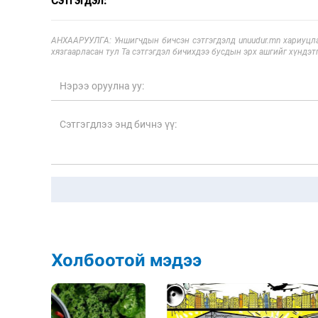
Сэтгэгдэл:
АНХААРУУЛГА: Уншигчдын бичсэн сэтгэгдэлд unuudur.mn хариуцла
хязгаарласан тул Та сэтгэгдэл бичихдээ бусдын эрх ашгийг хүндэтг
Холбоотой мэдээ