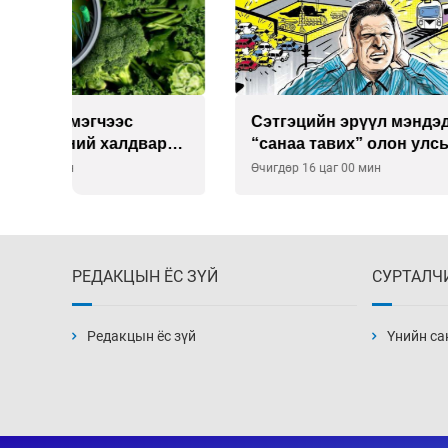
Сэтгэцийн эрүүл мэндэд
Улаан 
р
“санаа тавих” олон улсын
10-12 
хурал зохион байгуулна
Өчигдөр 16 цаг 00 мин
Өчигдөр 
РЕДАКЦЫН ЁС ЗҮЙ
СУРТАЛЧ
Редакцын ёс зүй
Үнийн са