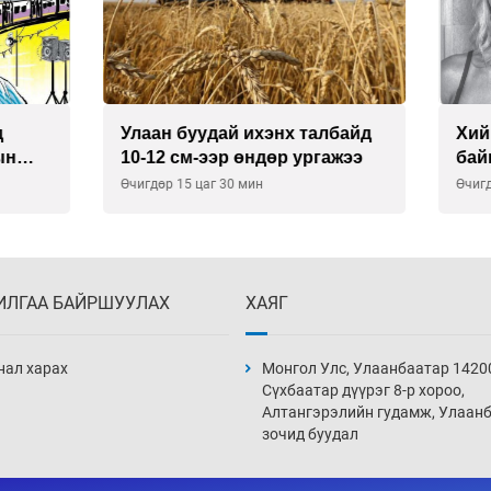
буудай ихэнх талбайд
Хиймэл оюун хяналтаас
см-ээр өндөр ургажээ
байна
15 цаг 30 мин
Өчигдөр 14 цаг 30 мин
ИЛГАА БАЙРШУУЛАХ
ХАЯГ
нал харах
Монгол Улс, Улаанбаатар 1420
Сүхбаатар дүүрэг 8-р хороо,
Алтангэрэлийн гудамж, Улаан
зочид буудал