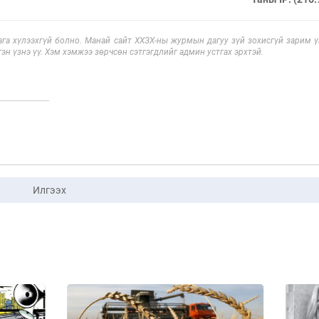
га хүлээхгүй болно. Манай сайт ХХЗХ-ны журмын дагуу зүй зохисгүй зарим үг
эн үзнэ үү. Хэм хэмжээ зөрчсөн сэтгэгдлийг админ устгах эрхтэй.
Илгээх