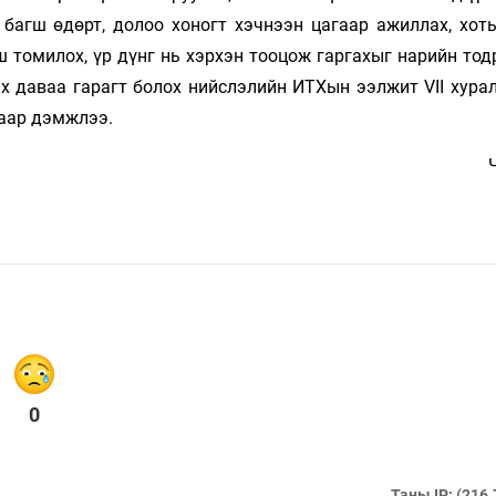
 багш өдөрт, долоо хоногт хэчнээн цагаар ажиллах, хот
ш томилох, үр дүнг нь хэрхэн тооцож гаргахыг нарийн то
эх даваа гарагт болох нийслэлийн ИТХын ээлжит VII хура
аар дэмжлээ.
0
Таны IP: (216.