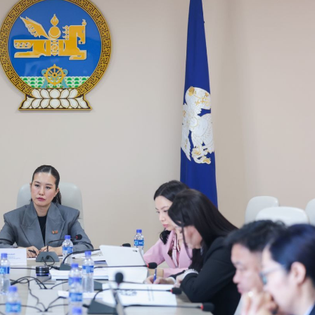
Ханш
Хэрэг з
Эрэлттэй мэдээ
Эрүүл м
Хууль ёс
Хүмүүс
Албаны 
Бусад
Life style
Ярилцл
Зөвлөгөө
Хоймор
Өнөөдрийн тухай
Уншигч-
өл