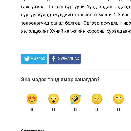
гэж үзжээ. Тэгвэл сургууль бүрд хэдэн гадаад
сургуулиудад хүүхдийн тооноос хамаарч 2-3 баг
төлөөлөгчид санал болгов. Эдгээр асуудлыг ир
хэлэлцэхийг Хүний хөгжлийн хорооны хуралдаан
ЖИРГЭХ
ХУВААЛЦАХ
Энэ мэдээ танд ямар санагдав?
0
0
0
0
0