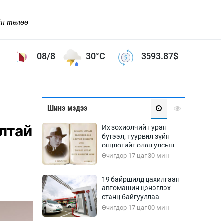
йн төлөө
08/8
30°C
3593.87
$
Соёл урлаг
Шинэ мэдээ
ой хөгжлийн зорилго -
Сонгодог урлаг
лтай
Их зохиолчийн уран
Ардын урлаг
бүтээл, туурвил зүйн
онцлогийг олон улсын
Дүрслэх урлаг
судлаачид хэлэлцлээ
Өчигдөр 17 цаг 30 мин
Өв соёл
таг
Кино урлаг
19 байршилд цахилгаан
автомашин цэнэглэх
 орчин
Цирк
станц байгууллаа
ол
Өчигдөр 17 цаг 00 мин
Рок поп, хип хоп
энд