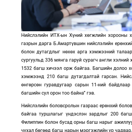
Олимп 2024
Нийслэлийн ИТХ-ын Хүний хөгжлийн хорооны х
газрын дарга Б.Амартүвшин нийслэлийн ерөнхи
болон дутагдлыг нөхөх арга хэмжээ­ний талаа
сургуульд 336 мянга гаруй сурагч англи хэлний х
1532 багш хичээл орж байгаа. Багшийн долоо 
хэмжээнд 210 багш дутагдалтай гарсан. Нийс
өнгөрсөн гуравдугаар сарын 11-ний байдлаар
багшийн сул орон тоо байна” гэв.
Нийслэлийн боловсролын газраас ерөнхий боло
байгаа туршлагыг үндэслэн зардлыг 200 багш
Филиппин болон бусад орны багш нарыг ажиллуу
чухал бөгөөд багш нарын мэргэжлийн ур чадвар, 