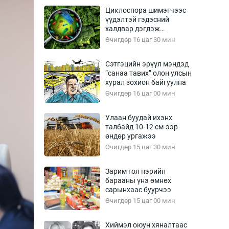
Урлагтай яриа
Циклоспора шимэгчээс
өрчил
үүдэлтэй гэдэсний
халдвар дэгдэж
энд-Эрхэм баян
болзошгүй
Өчигдөр 16 цаг 30 мин
Сэтгэцийн эрүүл мэндэд
“санаа тавих” олон улсын
хүний үг
хурал зохион байгуулна
Өчигдөр 16 цаг 00 мин
Улаан буудай ихэнх
талбайд 10-12 см-ээр
ага
Бусад
өндөр ургажээ
Өчигдөр 15 цаг 30 мин
Фото
сурвалжлагч
Видео
Зарим гол нэрийн
Инфографик
барааны үнэ өмнөх
сарынхаас буурчээ
Санал асуулга
Өчигдөр 15 цаг 00 мин
Хиймэл оюун хяналтаас