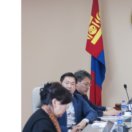
126-гийн НЭГ
Ертөнц
Спорт
Нийгэм
Бөх
Техник технологи
Сагсан бөмбөг
Шинжлэх ухаан
Хөлбөмбөг
Сонин хачин
Олимпын төрөл
Дэлхийн монгол
Тулааны спорт
Олимпын бус төр