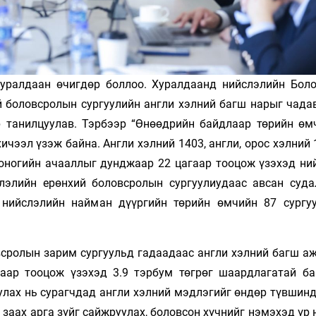
уралдаан өчигдөр боллоо. Хуралдаанд нийслэлийн Бол
й боловсролын сургуулийн англи хэлний багш нарыг чада
р танилцуулав. Тэрбээр “Өнөөдрийн байдлаар төрийн өм
ичээл үзэж байна. Англи хэлний 1403, англи, орос хэлний 
хоногийн ачааллыг дунджаар 22 цагаар тооцож үзэхэд ни
лэлийн ерөнхий боловсролын сургуулиудаас авсан суда
 нийслэлийн найман дүүргийн төрийн өмчийн 87 сургу
всролын зарим сургуульд гадаадаас англи хэлний багш а
аар тооцож үзэхэд 3.9 тэрбум төгрөг шаардлагатай ба
лах нь сурагчдад англи хэлний мэдлэгийг өндөр түвшинд
заах арга зүйг сайжруулах, боловсон хүчнийг нэмэхэд үр