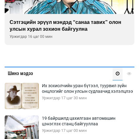
Сэтгэцийн эрүүл мэндэд “санаа тавих” олон
улсын хурал зохион байгуулна
Уржигдар 16 цаг 00 мин
Шинэ мэдээ
Их зохиолчийн уран бүтээл, туурвил зүйн
онцлогийг олон улсын судлаачид хэлэлцлээ
Уржигдар 17 цаг 30 мин
19 байршилд цахилгаан автомашин
цэнэглэх станц байгууллаа
Уржигдар 17 цаг 00 мин