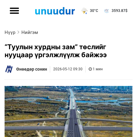
30°C
3593.87
$
Нүүр
Нийгэм
“Туулын хурдны зам” төслийг
нууцаар үргэлжлүүлж байжээ
Өнөөдөр сонин
2026-05-12 09:30
1 мин