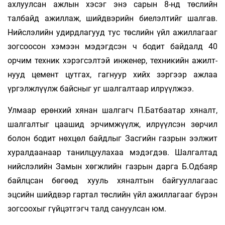
ахлуулсан ажлын хэсэг энэ сарын 8-нд төслийн
талбайд ажиллаж, шийдвэрийн биелэлтийг шалгав.
Нийслэлийн удирдлагууд тус төслийн үйл ажиллагааг
зогсоосон хэмээн мэдэгдсэн ч бодит байдалд 40
орчим техник хэрэгсэлтэй инженер, техникийн ажилт­­
нууд цемент цутгах, гагнуур хийх зэргээр ажлаа
үргэлжлүүлж байсныг уг шалгалтаар илрүүлжээ.
Улмаар ерөнхий хянан шалгагч П.Батбаатар хяналт,
шалгалтыг цаашид эрчимжүүлж, илрүүлсэн зөрчил
болон бодит нөхцөл байдлыг Засгийн газрын ээлжит
хуралдаанаар танилцуулахаа мэдэгдэв. Шалгалтад
нийслэлийн Замын хөгжлийн газрын дарга Б.Одбаяр
байлцсан бөгөөд хууль хяналтын байгууллагаас
эцсийн шийдвэр гартал төслийн үйл ажиллагааг бүрэн
зогсоохыг гүйцэтгэгч талд сануулсан юм.