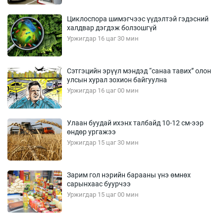
Циклоспора шимэгчээс үүдэлтэй гэдэсний
халдвар дэгдэж болзошгүй
Уржигдар 16 цаг 30 мин
Сэтгэцийн эрүүл мэндэд “санаа тавих” олон
улсын хурал зохион байгуулна
Уржигдар 16 цаг 00 мин
Улаан буудай ихэнх талбайд 10-12 см-ээр
өндөр ургажээ
Уржигдар 15 цаг 30 мин
Зарим гол нэрийн барааны үнэ өмнөх
сарынхаас буурчээ
Уржигдар 15 цаг 00 мин