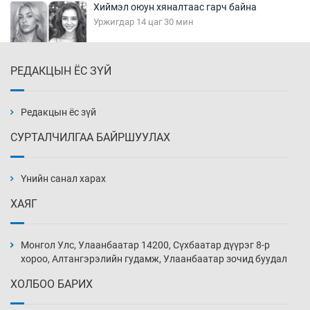
Хиймэл оюун хяналтаас гарч байна
Уржигдар 14 цаг 30 мин
РЕДАКЦЫН ЁС ЗҮЙ
Эмэгтэйчүүд Бээжин, эрэгтэйчүүд Японд
бэлтгэл базаахаар хилийн дээс алхлаа
Уржигдар 14 цаг 00 мин
Редакцын ёс зүй
СУРТАЛЧИЛГАА БАЙРШУУЛАХ
АНУ-ын Цэргийн кибер командлалаын
ажилтнууд амиа хорлох явдал эрс
нэмэгджээ
Үнийн санал харах
Уржигдар 13 цаг 52 мин
ХАЯГ
Монголын шигшээ Хонконгийн багийг ялж,
эхний хожлоо авлаа
Монгол Улс, Улаанбаатар 14200, Сүхбаатар дүүрэг 8-р
Уржигдар 13 цаг 30 мин
хороо, Алтангэрэлийн гудамж, Улаанбаатар зочид буудал
ХОЛБОО БАРИХ
Техникийн өндөр үзүүлэлттэй агаарын хөлөг