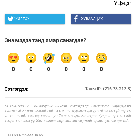
У.Цэцэг
ЖИРГЭХ
ХУВААЛЦАХ
Энэ мэдээ танд ямар санагдав?
0
0
0
0
0
0
Сэтгэгдэл:
Таны IP: (216.73.217.8)
АНХААРУУЛГА: Уншигчдын бичсэн сэтгэгдэлд unuudur.mn хариуцлага
хүлээхгүй болно. Манай сайт ХХЗХ-ны журмын дагуу зүй зохисгүй зарим
үг, хэллэгийг хязгаарласан тул Та сэтгэгдэл бичихдээ бусдын эрх ашгийг
хүндэтгэн үзнэ үү. Хэм хэмжээ зөрчсөн сэтгэгдлийг админ устгах эрхтэй.