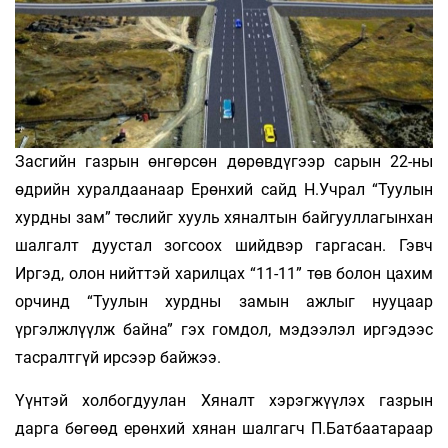
Засгийн газрын өнгөрсөн дөрөвдүгээр сарын 22-ны
өдрийн хуралдаанаар Ерөнхий сайд Н.Учрал “Туулын
хурдны зам” төслийг хууль хяналтын байгууллагынхан
шалгалт дуустал зогсоох шийдвэр гаргасан. Гэвч
Иргэд, олон нийттэй харилцах “11-11” төв болон цахим
орчинд “Туулын хурдны замын ажлыг нууцаар
үргэлжлүүлж байна” гэх гомдол, мэдээлэл иргэдээс
тасралтгүй ирсээр байжээ.
Үүнтэй холбогдуулан Хяналт хэрэгжүүлэх газрын
дарга бөгөөд ерөнхий хянан шалгагч П.Батбаатараар