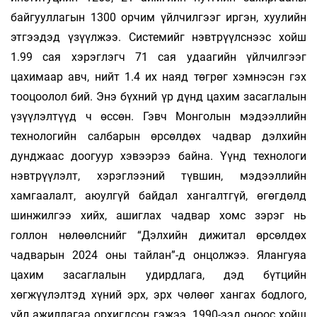
байгууллагын 1300 орчим үйлчилгээг иргэн, хуулийн
этгээдэд үзүүлжээ. Системийг нэвтрүүлснээс хойш
1.99 сая хэрэглэгч 71 сая удаагийн үйлчилгээг
цахимаар авч, нийт 1.4 их наяд төгрөг хэмнэсэн гэх
тооцоолол бий. Энэ бүхний үр дүнд цахим засаглалын
үзүүлэлтүүд ч өссөн. Гэвч Монголын мэдээллийн
технологийн салбарын өрсөлдөх чадвар дэлхийн
дунджаас доогуур хэвээрээ байна. Үүнд технологи
нэвтрүүлэлт, хэрэглээний түвшин, мэдээллийн
хамгаалалт, аюулгүй байдал хангалтгүй, өгөгдөлд
шинжилгээ хийх, ашиглах чадвар хомс зэрэг нь
голлон нөлөөлснийг “Дэлхийн дижитал өрсөлдөх
чадварын 2024 оны тайлан”-д онцолжээ. Ялангуяа
цахим засаглалын удирдлага, дэд бүтцийн
хөгжүүлэлтэд хүний эрх, эрх чөлөөг хангах бодлого,
үйл ажиллагаа орхигдсон гэжээ. 1990-ээд оноос хойш