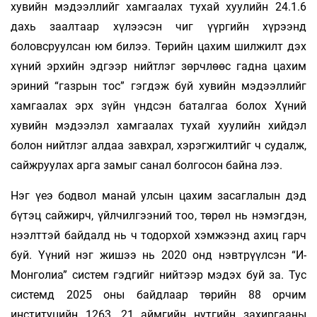
хувийн мэдээллийг хамгаалах тухай хуулийн 24.1.6
дахь заалтаар хүлээсэн чиг үүргийн хүрээнд
боловсруулсан юм билээ. Төрийн цахим шилжилт дэх
хүний эрхийн эдгээр нийтлэг зөрчлөөс гадна цахим
эриний “газрын тос” гэгдэж буй хувийн мэдээллийг
хамгаалах эрх зүйн үндсэн баталгаа болох Хүний
хувийн мэдээлэл хамгаалах тухай хуулийн хийдэл
болон нийтлэг алдаа завхрал, хэрэгжилтийг ч судалж,
сайжруулах арга замыг санал болгосон байна лээ.
Нэг үеэ бодвол манай улсын цахим засаглалын дэд
бүтэц сайжирч, үйлчилгээний тоо, төрөл нь нэмэгдэн,
нээлттэй байдалд нь ч тодорхой хэмжээнд ахиц гарч
буй. Үүний нэг жишээ нь 2020 онд нэвтрүүлсэн “И-
Монголиа” систем гэдгийг нийтээр мэдэх буй за. Тус
системд 2025 оны байдлаар төрийн 88 орчим
институцийн 1263, 21 аймгийн нутгийн захиргааны