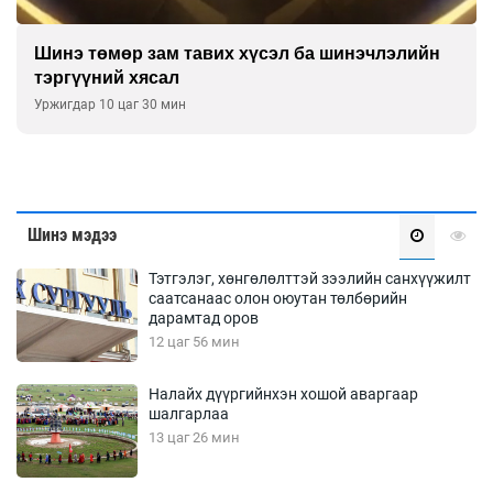
Шинэ төмөр зам тавих хүсэл ба шинэчлэлийн
тэргүүний хясал
Уржигдар 10 цаг 30 мин
Шинэ мэдээ
Тэтгэлэг, хөнгөлөлттэй зээлийн санхүүжилт
саатсанаас олон оюутан төлбөрийн
дарамтад оров
12 цаг 56 мин
Налайх дүүргийнхэн хошой аваргаар
шалгарлаа
13 цаг 26 мин