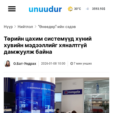
30°C
3593.93
$
Нүүр
Нийтлэл
“Өнөөдөр”-ийн сэдэв
Төрийн цахим системүүд хүний
хувийн мэдээллийг хяналтгүй
дамжуулж байна
О.Бат-Ундрах
2026-01-08 10:00
7 мин унших