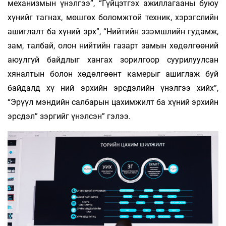
механизмын үнэлгээ”, “Гүйцэтгэх ажиллагааны буюу
хүнийг тагнах, мөшгөх боломжтой техник, хэрэгслийн
ашиглалт ба хүний эрх”, “Нийтийн эзэмшлийн гудамж,
зам, талбай, олон нийтийн газарт замын хөдөлгөөний
аюулгүй байдлыг хангах зорилгоор суурилуулсан
хяналтын болон хөдөлгөөнт камерыг ашиглаж буй
байдалд хү­ ний эрхийн эрсдэлийн үнэлгээ хийх”,
“Эрүүл мэндийн салбарын цахимжилт ба хүний эрхийн
эрсдэл” зэргийг үнэлсэн” гэлээ.