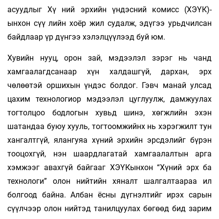
асуудлыг Хү­ ний эрхийн үндэсний комисс (ХЭҮК)-
ынхон сүү­ лийн хоёр жил судалж, эдүгээ урьдчилсан
байдлаар үр дүнгээ хэлэлцүүлээд буй юм.
Хувийн нууц, орон зай, мэдээлэл зэрэг нь чанд
хамгаалагдсанаар хүн халдашгүй, дархан, эрх
чөлөөтэй оршихын үндэс болдог. Гэвч манай улсад
цахим технологиор мэдээлэл цуглуулж, дамжуулах
тогтолцоо бодлогын хувьд шинэ, хөгжлийн эхэн
шатандаа буюу хууль, тогтоомжийнх нь хэрэгжилт тун
хангалтгүй, ялангуяа хүний эрхийн эрсдэлийг бүрэн
тооцохгүй, нэн шаардлагатай хамгаалалтын арга
хэмжээг авахгүй байгааг ХЭҮКынхон “Хүний эрх ба
технологи” олон нийтийн хяналт шалгалтаараа ил
болгоод байна. Албан ёсны дүгнэлтийг ирэх сарын
сүүлчээр олон нийтэд танилцуулах бөгөөд бид зарим