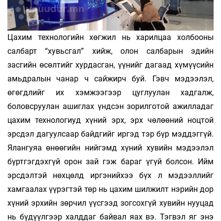
Цахим технологийн хөгжил нь харилцаа холбооны
салбарт “хувьсгал” хийж, олон салбарын эдийн
засгийн өсөлтийг хурдасган, үүнийг дагаад хүмүүсийн
амьдралын чанар ч сайжирч буй. Гэвч мэдээлэл,
өгөгдлийг их хэмжээгээр цуглуулан хадгалж,
боловсруулан ашиглах үндсэн зорилготой ажилладаг
цахим технологиуд хүний эрх, эрх чөлөөний ноцтой
эрсдэл дагуулсаар байдгийг иргэд тэр бүр мэддэггүй.
Ялангуяа өнөөгийн нийгэмд хүний хувийн мэдээлэл
бүртгэгдэхгүй орон зай гэж бараг үгүй болсон. Ийм
эрсдэлтэй нөхцөлд иргэнийхээ бүх л мэдээллийг
хамгаалах үүрэгтэй төр нь цахим шилжилт нэрийн дор
хүний эрхийн зөрчил үүсгээд зогсохгүй хувийн нууцад
нь бүдүүлгээр халддаг байвал яах вэ. Тэгвэл яг энэ