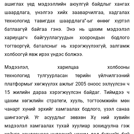
ашиглах үед мэдээллийн аюулгүй байдлыг хангах
шаардлага, үнэлгээ хийх зааварчилгаа, хадгалах
технологид тавигдах шаардлага”-ыг өнөөг хүртэл
батлаагүй байгаа гэнэ. Энэ нь цахим мэдээлэл
хариуцагч байгууллагуудын хоорондын бодлого
тогтворгүй, баталсныг нь хэрэгжүүлэхгүй, залгамж
холбоогүй явж ирэх үндэс болжээ.
Мэдээлэл, харилцаа холбооны
технологид тулгуурласан төрийн үйлчилгээний
платформыг хөгжүүлэх ажлыг 2005 оноос эхлүүлсэн ч
15 жилийн дараа хэрэгжүүлсэн байдаг. Тиймдээ ч
цахим хөгжлийн стратеги, хууль, тогтоомжийн мөн
чанарт хүний эрхийг хамгаалах бодлого, үзэл санаа
шингээгүй. Уг асуудлыг зөвхөн Хү­ ний хувийн
мэдээлэл хамгаалах тухай хуулиар зохицуулна гэж