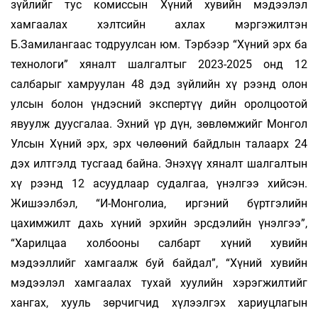
зүйлийг тус комиссын Хүний хувийн мэдээлэл
хамгаалах хэлтсийн ахлах мэргэжилтэн
Б.Замилангаас тодруулсан юм. Тэрбээр “Хүний эрх ба
технологи” хяналт шалгалтыг 2023-2025 онд 12
салбарыг хамруулан 48 дэд зүйлийн хү­ рээнд олон
улсын болон үндэсний экспертүү­ дийн оролцоотой
явуулж дуусгалаа. Эхний үр дүн, зөвлөмжийг Монгол
Улсын Хүний эрх, эрх чөлөөний байдлын талаарх 24
дэх илтгэлд тусгаад байна. Энэхүү хяналт шалгалтын
хү­ рээнд 12 асуудлаар судалгаа, үнэлгээ хийсэн.
Жишээлбэл, “И-Монголиа, иргэний бүртгэлийн
цахимжилт дахь хүний эрхийн эрсдэлийн үнэлгээ”,
“Харилцаа холбооны салбарт хүний хувийн
мэдээллийг хамгаалж буй байдал”, “Хүний хувийн
мэдээлэл хамгаалах тухай хуулийн хэрэгжилтийг
хангах, хууль зөрчигчид хүлээлгэх хариуцлагын