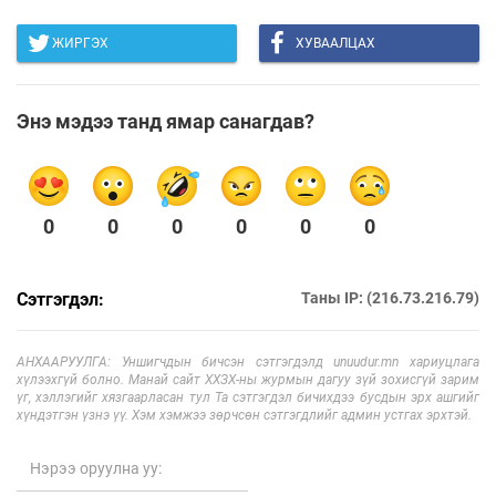
ЖИРГЭХ
ХУВААЛЦАХ
Энэ мэдээ танд ямар санагдав?
0
0
0
0
0
0
Сэтгэгдэл:
Таны IP: (216.73.216.79)
АНХААРУУЛГА: Уншигчдын бичсэн сэтгэгдэлд unuudur.mn хариуцлага
хүлээхгүй болно. Манай сайт ХХЗХ-ны журмын дагуу зүй зохисгүй зарим
үг, хэллэгийг хязгаарласан тул Та сэтгэгдэл бичихдээ бусдын эрх ашгийг
хүндэтгэн үзнэ үү. Хэм хэмжээ зөрчсөн сэтгэгдлийг админ устгах эрхтэй.