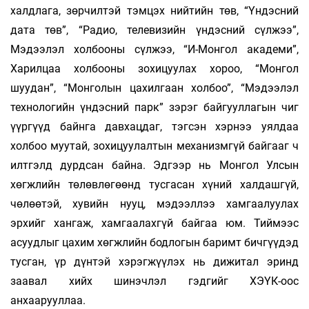
халдлага, зөрчилтэй тэмцэх нийтийн төв, “Үндэсний
дата төв”, “Радио, телевизийн үндэсний сүлжээ”,
Мэдээлэл холбооны сүлжээ, “И-Монгол академи”,
Харилцаа холбооны зохицуулах хороо, “Монгол
шуудан”, “Монголын цахилгаан холбоо”, “Мэдээлэл
технологийн үндэсний парк” зэрэг байгууллагын чиг
үүргүүд байнга давхацдаг, тэгсэн хэрнээ уялдаа
холбоо муутай, зохицуулалтын механизмгүй байгааг ч
илтгэлд дурдсан байна. Эдгээр нь Монгол Улсын
хөгжлийн төлөвлөгөөнд тусгасан хүний халдашгүй,
чөлөөтэй, хувийн нууц, мэдээллээ хамгаалуулах
эрхийг хангаж, хамгаалахгүй байгаа юм. Тиймээс
асуудлыг цахим хөгжлийн бодлогын баримт бичгүүдэд
тусган, үр дүнтэй хэрэгжүүлэх нь дижитал эринд
заавал хийх шинэчлэл гэдгийг ХЭҮК-оос
анхаарууллаа.