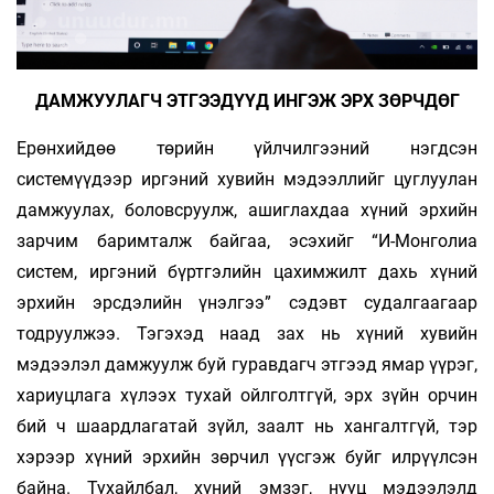
ДАМЖУУЛАГЧ ЭТГЭЭДҮҮД ИНГЭЖ ЭРХ ЗӨРЧДӨГ
Ерөнхийдөө төрийн үйлчилгээний нэгдсэн
системүүдээр иргэний хувийн мэдээллийг цуглуулан
дамжуулах, боловсруулж, ашиглахдаа хүний эрхийн
зарчим баримталж байгаа, эсэхийг “И-Монголиа
систем, иргэний бүртгэлийн цахимжилт дахь хүний
эрхийн эрсдэлийн үнэлгээ” сэдэвт судалгаагаар
тодруулжээ. Тэгэхэд наад зах нь хүний хувийн
мэдээлэл дамжуулж буй гуравдагч этгээд ямар үүрэг,
хариуцлага хүлээх тухай ойлголтгүй, эрх зүйн орчин
бий ч шаардлагатай зүйл, заалт нь хангалтгүй, тэр
хэрээр хүний эрхийн зөрчил үүсгэж буйг илрүүлсэн
байна. Тухайлбал, хүний эмзэг, нууц мэдээлэлд