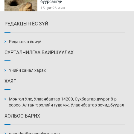
буурсангүй
15 цаг 26 мин
РЕДАКЦЫН ЁС ЗҮЙ
Х.Улам-Өрнөх байр урагшилж, долоод
жагсжээ
15 цаг 56 мин
Редакцын ёс зүй
СУРТАЛЧИЛГАА БАЙРШУУЛАХ
Ж.Лхагвабат өсвөр үеийнхний ДАШТ-ийг
дэнсэлнэ
Үнийн санал харах
16 цаг 26 мин
ХАЯГ
Иран тэсэж үлдсэн ч удаан хугацаанд хүнд
үеийг туулна
Монгол Улс, Улаанбаатар 14200, Сүхбаатар дүүрэг 8-р
16 цаг 56 мин
хороо, Алтангэрэлийн гудамж, Улаанбаатар зочид буудал
ХОЛБОО БАРИХ
Боловсролын зээлийн сангаар гадаадад
суралцагчдын амьжиргааны зардлын
хэмжээг шинэчлэн тогтоох нь
unuudur@mongolnews.mn