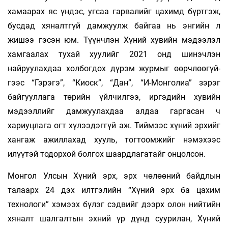
хамаарах яс үндэс, угсаа гарвалийг цахимд бүртгэж,
бусдад хяналтгүй дамжуулж байгаа нь энгийн л
жишээ гэсэн юм. Түүнчлэн Хүний хувийн мэдээлэл
хамгаалах тухай хуулийг 2021 онд шинэчлэн
найруулахдаа холбогдох дүрэм журмыг өөрчлөө­гүй­
гээс “Гэрэгэ”, “Киоск”, “Дан”, “И-Монголиа” зэрэг
байгууллага төрийн үйлчилгээ, иргэдийн хувийн
мэдээллийг дамжуулахдаа алдаа гаргасан ч
хариуцлага огт хүлээдэггүй аж. Тиймээс хүний эрхийг
хангаж ажиллахад хууль, тогтоомжийг нэмэхээс
илүүтэй тодорхой болгох шаардлагатайг онцолсон.
Монгол Улсын Хүний эрх, эрх чөлөөний байдлын
талаарх 24 дэх илтгэлийн “Хүний эрх ба цахим
технологи” хэмээх бүлэг сэдвийг дээрх олон нийтийн
хяналт шалгалтын эхний үр дүнд суурилан, Хүний