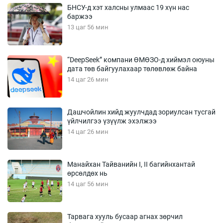
БНСУ-д хэт халсны улмаас 19 хүн нас
баржээ
13 цаг 56 мин
“DeepSeek” компани ӨМӨЗО-д хиймэл оюуны
дата төв байгуулахаар төлөвлөж байна
14 цаг 26 мин
Дашчойлин хийд жуулчдад зориулсан тусгай
үйлчилгээ үзүүлж эхэлжээ
14 цаг 26 мин
Манайхан Тайванийн I, II багийнхантай
өрсөлдөх нь
14 цаг 56 мин
Тарвага хууль бусаар агнах зөрчил