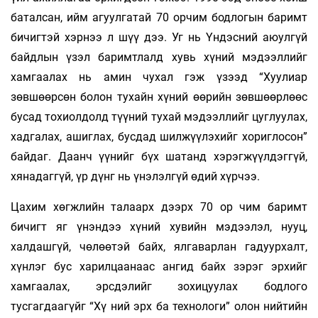
баталсан, ийм агуулгатай 70 орчим бодлогын баримт
бичигтэй хэрнээ л шүү дээ. Уг нь Үндэсний аюулгүй
байдлын үзэл баримтлалд хувь хүний мэдээллийг
хамгаалах нь амин чухал гэж үзээд “Хуулиар
зөвшөөрсөн болон тухайн хүний өөрийн зөвшөөрлөөс
бусад тохиолдолд түүний тухай мэдээллийг цуглуулах,
хадгалах, ашиглах, бусдад шилжүүлэхийг хориглосон”
байдаг. Даанч үүнийг бүх шатанд хэрэгжүүлдэггүй,
хянадаггүй, үр дүнг нь үнэлэлгүй өдий хүрчээ.
Цахим хөгжлийн талаарх дээрх 70 ор­ чим баримт
бичигт яг үнэндээ хүний хувийн мэдээлэл, нууц,
халдашгүй, чөлөөтэй байх, ялгаварлан гадуурхалт,
хүнлэг бус харилцаанаас ангид байх зэрэг эрхийг
хамгаалах, эрсдэлийг зохицуулах бодлого
тусгагдаагүйг “Хү­ ний эрх ба технологи” олон нийтийн