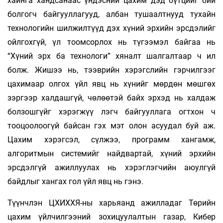
хайнга хандсанаас үндэсний цахим дэд бүтцийг бий
болгогч байгууллагууд, албан тушаалтнууд тухайн
технологийн шилжилтүүд дэх хүний эрхийн эрсдэлийг
ойлгохгүй, үл тоомсорлох нь түгээмэл байгаа нь
“Хүний эрх ба технологи” хяналт шалгалтаар ч ил
болж. Жишээ нь, тээврийн хэрэгслийн гэрчилгээг
цахимаар олгох үйл явц нь хүнийг мөрдөн мөшгөх
зэргээр халдашгүй, чөлөөтэй байх эрхэд нь халдаж
болзошгүйг хэрэгжүү­ лэгч байгууллага огтхон ч
тооцоолоогүй байсан гэх мэт олон асуудал буй аж.
Цахим хэрэгсэл, сүлжээ, программ хангамж,
алгоритмын системийг найдвартай, хүний эрхийн
эрсдэлгүй ажиллуулах нь хэрэглэгчийн аюулгүй
байдлыг хангах гол үйл явц нь гэнэ.
Түүнчлэн ЦХИХХЯ-ны харьяанд ажилладаг Төрийн
цахим үйлчилгээний зохицуулалтын газар, Кибер