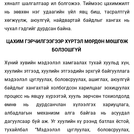
хяналт шалгалтаар ил болгожээ. Тиймээс цахимжилт
нь зөвхөн нэг удаагийн үйл явц биш, тасралтгүй
хөгжүүлж, аюулгүй, найдвартай байдлыг хангах нь
чухал гэдгийг дурдсан байна.
ЦАХИМ ГЭРЧИЛГЭЭГЭЭР ХҮРТЭЛ МӨРДӨН МӨШГӨЖ
БОЛЗОШГҮЙ
Хүний хувийн мэдээлэл хамгаалах тухай хуульд хүн,
хуулийн этгээд, хуулийн этгээдийн эрхгүй байгууллага
мэдээл­эл цуглуулах, боловсруулах, ашиглах, аюулгүй
байдлыг хангахтай холбогдсон харилцааг зохицуулах
процесс нь явцуу хүрээтэй, хууль зөрчсөн тохиолдолд
өмнө нь дурдсанчлан хүлээлгэх хариуцлага,
албадлагын механизм алга байгаа нь асуудал
дагуулсаар буй аж. Уг хуулийн хү­ рээнд батлах ёстой,
тухайлбал “Мэдээлэл цуглуулах, боловсруулах,