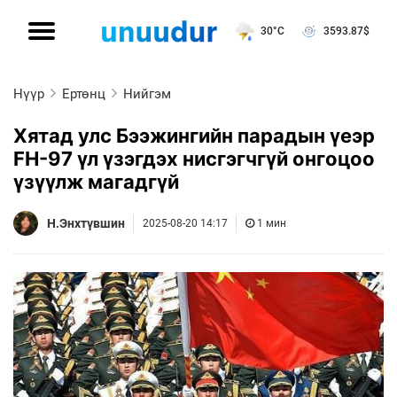
30°C
3593.87
$
Нүүр
Ертөнц
Нийгэм
Хятад улс Бээжингийн парадын үеэр
FH-97 үл үзэгдэх нисгэгчгүй онгоцоо
үзүүлж магадгүй
Н.Энхтүвшин
2025-08-20 14:17
1 мин