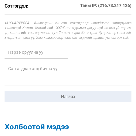
Сэтгэгдэл:
Таны IP: (216.73.217.126)
АНХААРУУЛГА: Уншигчдын бичсэн сэтгэгдэлд unuudur.mn хариуцлага
хүлээхгүй болно. Манай сайт ХХЗХ-ны журмын дагуу зүй зохисгүй зарим
үг, хэллэгийг хязгаарласан тул Та сэтгэгдэл бичихдээ бусдын эрх ашгийг
хүндэтгэн үзнэ үү. Хэм хэмжээ зөрчсөн сэтгэгдлийг админ устгах эрхтэй.
Илгээх
Холбоотой мэдээ