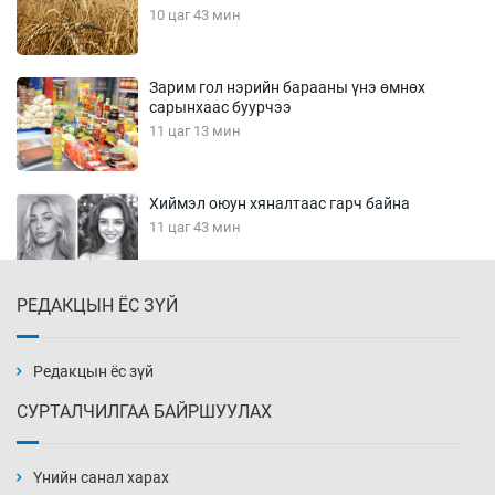
10 цаг 43 мин
Зарим гол нэрийн барааны үнэ өмнөх
сарынхаас буурчээ
11 цаг 13 мин
Хиймэл оюун хяналтаас гарч байна
11 цаг 43 мин
РЕДАКЦЫН ЁС ЗҮЙ
Эмэгтэйчүүд Бээжин, эрэгтэйчүүд Японд
бэлтгэл базаахаар хилийн дээс алхлаа
12 цаг 13 мин
Редакцын ёс зүй
СУРТАЛЧИЛГАА БАЙРШУУЛАХ
АНУ-ын Цэргийн кибер командлалаын
ажилтнууд амиа хорлох явдал эрс
нэмэгджээ
Үнийн санал харах