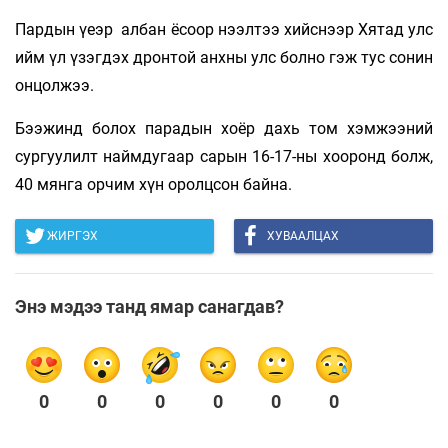
Пардын үеэр албан ёсоор нээлтээ хийснээр Хятад улс
ийм үл үзэгдэх дронтой анхны улс болно гэж тус сонин
онцолжээ.
Бээжинд болох парадын хоёр дахь том хэмжээний
сургуулилт наймдугаар сарын 16-17-ны хооронд болж,
40 мянга орчим хүн оролцсон байна.
ЖИРГЭХ
ХУВААЛЦАХ
Энэ мэдээ танд ямар санагдав?
0
0
0
0
0
0