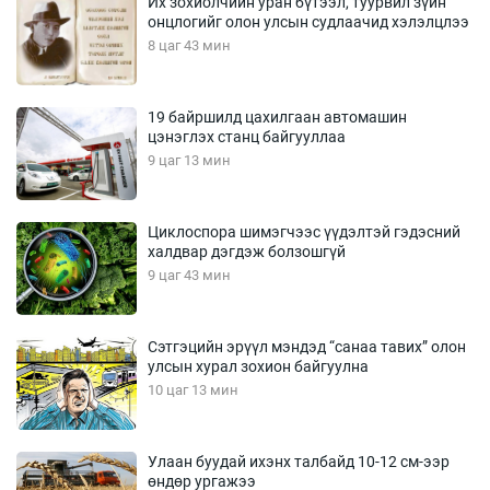
Их зохиолчийн уран бүтээл, туурвил зүйн
онцлогийг олон улсын судлаачид хэлэлцлээ
8 цаг 43 мин
19 байршилд цахилгаан автомашин
цэнэглэх станц байгууллаа
9 цаг 13 мин
Циклоспора шимэгчээс үүдэлтэй гэдэсний
халдвар дэгдэж болзошгүй
9 цаг 43 мин
Сэтгэцийн эрүүл мэндэд “санаа тавих” олон
улсын хурал зохион байгуулна
10 цаг 13 мин
Улаан буудай ихэнх талбайд 10-12 см-ээр
өндөр ургажээ