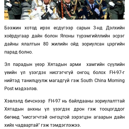
Бээжин хотод ирэх есдүгээр сарын 3-нд Дэлхийн
хоёрдугаар дайн болон Японы түрэмгийллийн эсрэг
дайны ялалтын 80 жилийн ойд зориулсан цэргийн
парад болно.
Эл парадын үеэр Хятадын арми хамгийн сүүлийн
үеийн үл үзэгдэх нисгэгчгүй онгоц болох FH-97-г
нийтэд танилцуулж магадгүй гэж South China Morning
Post мэдээлэв.
Хэвлэлд бичснээр FH-97 нь байлдааны зориулалттай
Хятадын анхны үл үзэгдэх дрон гэж тооцогддог
бөгөөд "нисгэгчтэй онгоцтой зэрэгцэн агаарын дайн
хийх чадвартай" гэж тэмдэглэжээ.