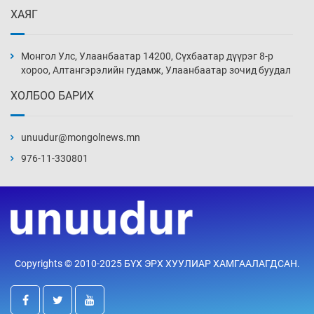
12 цаг 21 мин
ХАЯГ
Монголын шигшээ Хонконгийн багийг ялж,
эхний хожлоо авлаа
Монгол Улс, Улаанбаатар 14200, Сүхбаатар дүүрэг 8-р
12 цаг 43 мин
хороо, Алтангэрэлийн гудамж, Улаанбаатар зочид буудал
ХОЛБОО БАРИХ
Техникийн өндөр үзүүлэлттэй агаарын хөлөг
худалдан авах хүсэлтээ уламжлав
unuudur@mongolnews.mn
13 цаг 13 мин
976-11-330801
“Шатахууны бус, бодлогын хомсдол
нүүрлээд байна”
13 цаг 43 мин
Дөрвөн чиглэлд шөнийн автобус иргэдэд
Copyrights © 2010-2025 БҮХ ЭРХ ХУУЛИАР ХАМГААЛАГДСАН.
үйлчилж буй гэв
14 цаг 13 мин