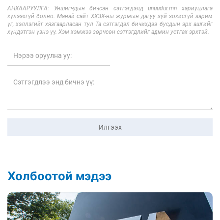
АНХААРУУЛГА: Уншигчдын бичсэн сэтгэгдэлд unuudur.mn хариуцлага
хүлээхгүй болно. Манай сайт ХХЗХ-ны журмын дагуу зүй зохисгүй зарим
үг, хэллэгийг хязгаарласан тул Та сэтгэгдэл бичихдээ бусдын эрх ашгийг
хүндэтгэн үзнэ үү. Хэм хэмжээ зөрчсөн сэтгэгдлийг админ устгах эрхтэй.
Илгээх
Холбоотой мэдээ