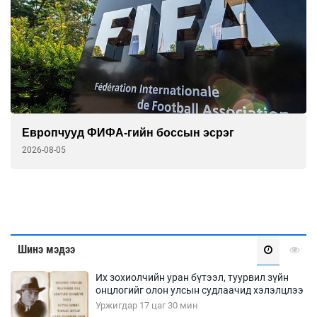
Европчууд ФИФА-гийн боссын эсрэг
2026-08-05
Шинэ мэдээ
Их зохиолчийн уран бүтээл, туурвил зүйн
онцлогийг олон улсын судлаачид хэлэлцлээ
Уржигдар 17 цаг 30 мин