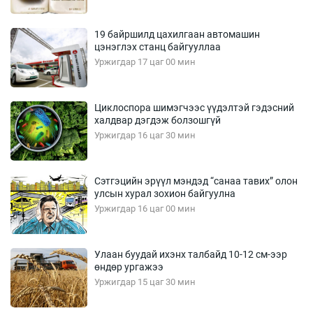
19 байршилд цахилгаан автомашин
цэнэглэх станц байгууллаа
Уржигдар 17 цаг 00 мин
Циклоспора шимэгчээс үүдэлтэй гэдэсний
халдвар дэгдэж болзошгүй
Уржигдар 16 цаг 30 мин
Сэтгэцийн эрүүл мэндэд “санаа тавих” олон
улсын хурал зохион байгуулна
Уржигдар 16 цаг 00 мин
Улаан буудай ихэнх талбайд 10-12 см-ээр
өндөр ургажээ
Уржигдар 15 цаг 30 мин