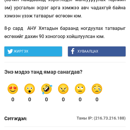
эм) урсгалын эсрэг арга хэмжээ авч чадахгүй байна
хэмээн үзэж татварыг өсгөсөн юм.
8-р сард АНУ Хятадын бараанд ногдуулах татварыг
өсгөхийг дахин 90 хоногоор хойшлуулсан юм.
ЖИРГЭХ
ХУВААЛЦАХ
Энэ мэдээ танд ямар санагдав?
0
0
0
0
0
0
Сэтгэгдэл:
Таны IP: (216.73.216.188)