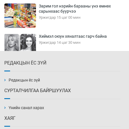
Зарим гол нэрийн барааны үнэ өмнөх
сарынхаас буурчээ
Уржигдар 15 цаг 00 мин
Хиймэл оюун хяналтаас гарч байна
Уржигдар 14 цаг 30 мин
РЕДАКЦЫН ЁС ЗҮЙ
Эмэгтэйчүүд Бээжин, эрэгтэйчүүд Японд
бэлтгэл базаахаар хилийн дээс алхлаа
Уржигдар 14 цаг 00 мин
Редакцын ёс зүй
СУРТАЛЧИЛГАА БАЙРШУУЛАХ
АНУ-ын Цэргийн кибер командлалаын
ажилтнууд амиа хорлох явдал эрс
нэмэгджээ
Үнийн санал харах
Уржигдар 13 цаг 52 мин
ХАЯГ
Монголын шигшээ Хонконгийн багийг ялж,