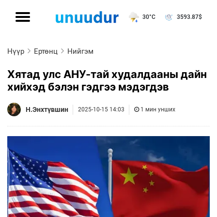
30°C
3593.87
$
Нүүр
Ертөнц
Нийгэм
Хятад улс АНУ-тай худалдааны дайн
хийхэд бэлэн гэдгээ мэдэгдэв
Н.Энхтүвшин
2025-10-15 14:03
1 мин унших