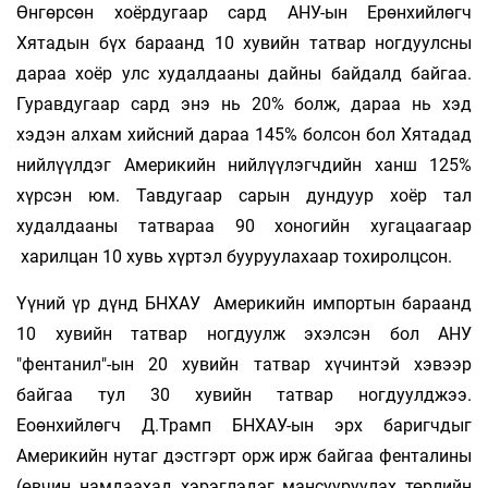
Өнгөрсөн хоёрдугаар сард АНУ-ын Ерөнхийлөгч
Хятадын бүх бараанд 10 хувийн татвар ногдуулсны
дараа хоёр улс худалдааны дайны байдалд байгаа.
Гуравдугаар сард энэ нь 20% болж, дараа нь хэд
хэдэн алхам хийсний дараа 145% болсон бол Хятадад
нийлүүлдэг Америкийн нийлүүлэгчдийн ханш 125%
хүрсэн юм. Тавдугаар сарын дундуур хоёр тал
худалдааны татвараа 90 хоногийн хугацаагаар
харилцан 10 хувь хүртэл бууруулахаар тохиролцсон.
Үүний үр дүнд БНХАУ Америкийн импортын бараанд
10 хувийн татвар ногдуулж эхэлсэн бол АНУ
"фентанил"-ын 20 хувийн татвар хүчинтэй хэвээр
байгаа тул 30 хувийн татвар ногдуулджээ.
Еоөнхийлөгч Д.Трамп БНХАУ-ын эрх баригчдыг
Америкийн нутаг дэстгэрт орж ирж байгаа фенталины
(өвчин намдаахад хэрэглэдэг мансууруулах төрлийн