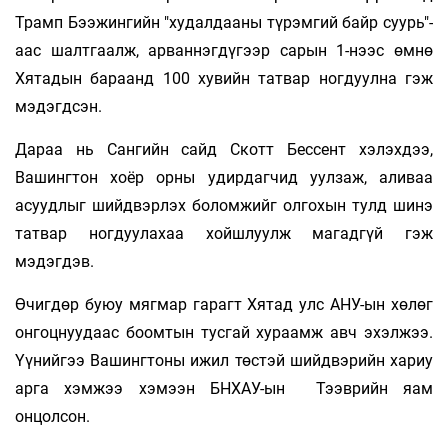
Трамп Бээжингийн "худалдааны түрэмгий байр суурь"-
аас шалтгаалж, арваннэгдүгээр сарын 1-нээс өмнө
Хятадын бараанд 100 хувийн татвар ногдуулна гэж
мэдэгдсэн.
Дараа нь Сангийн сайд Скотт Бессент хэлэхдээ,
Вашингтон хоёр орны удирдагчид уулзаж, аливаа
асуудлыг шийдвэрлэх боломжийг олгохын тулд шинэ
татвар ногдуулахаа хойшлуулж магадгүй гэж
мэдэгдэв.
Өчигдөр буюу мягмар гарагт Хятад улс АНУ-ын хөлөг
онгоцнуудаас боомтын тусгай хураамж авч эхэлжээ.
Үүнийгээ Вашингтоны ижил төстэй шийдвэрийн хариу
арга хэмжээ хэмээн БНХАУ-ын Тээврийн яам
онцолсон.