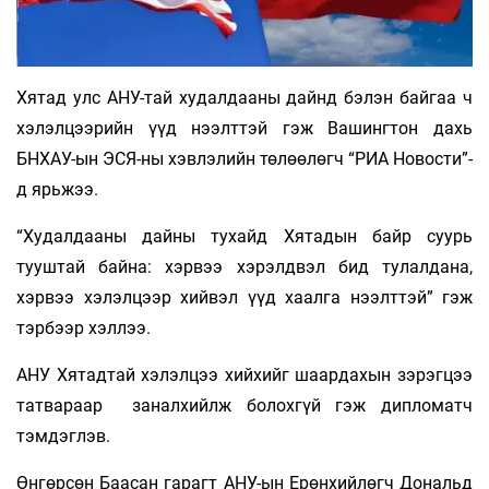
Хятад улс АНУ-тай худалдааны дайнд бэлэн байгаа ч
хэлэлцээрийн үүд нээлттэй гэж Вашингтон дахь
БНХАУ-ын ЭСЯ-ны хэвлэлийн төлөөлөгч “РИА Новости”-
д ярьжээ.
“Худалдааны дайны тухайд Хятадын байр суурь
тууштай байна: хэрвээ хэрэлдвэл бид тулалдана,
хэрвээ хэлэлцээр хийвэл үүд хаалга нээлттэй” гэж
тэрбээр хэллээ.
АНУ Хятадтай хэлэлцээ хийхийг шаардахын зэрэгцээ
татвараар заналхийлж болохгүй гэж дипломатч
тэмдэглэв.
Өнгөрсөн Баасан гарагт АНУ-ын Ерөнхийлөгч Дональд