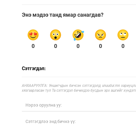
Энэ мэдээ танд ямар санагдав?
0
0
0
0
0
Сэтгэгдэл:
АНХААРУУЛГА: Уншигчдын бичсэн сэтгэгдэлд unuudur.mn хариуцла
хязгаарласан тул Та сэтгэгдэл бичихдээ бусдын эрх ашгийг хүндэтг