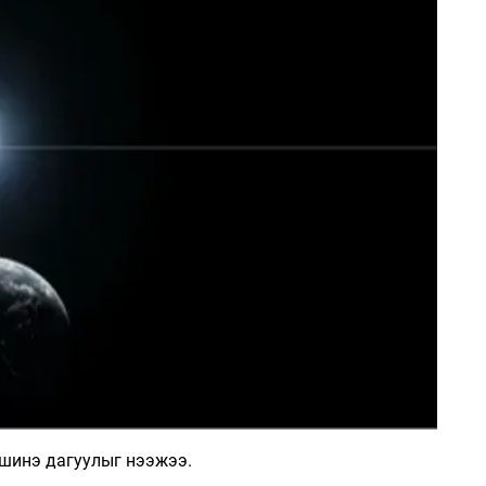
Ханш
Хэрэг з
Эрэлттэй мэдээ
Эрүүл м
Хууль ёс
Хүмүүс
Албаны 
Бусад
Life style
Ярилцл
Зөвлөгөө
Хоймор
Өнөөдрийн тухай
Уншигч-
 шинэ дагуулыг нээжээ.
өл