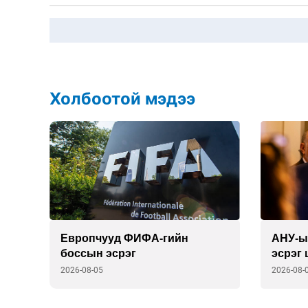
Холбоотой мэдээ
н
Европчууд ФИФА-гийн
АНУ-ы
боссын эсрэг
эсрэг
гаргав
2026-08-05
2026-08-