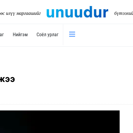
өс илүү маргаашийг
бүтээхи
аг
Нийгэм
Соёл урлаг
Эдийн засаг
Нийгэм
Төсөв
Тогтворт
жээ
17
Уул уурхай
Танилц
Хөрөнгийн зах зээл
Нийслэл
Банк санхүү
Орон ну
Хөдөө аж ахуй
Байгаль
Дэд бүтэц
Боловср
Бизнес
Эрүүл м