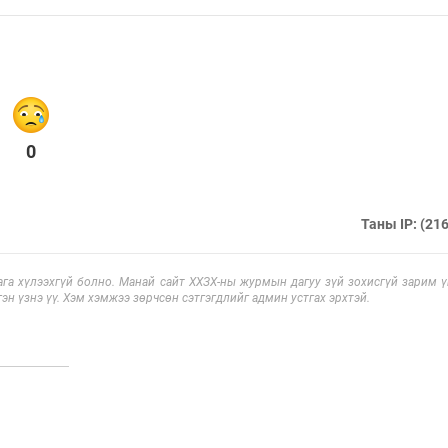
0
Таны IP: (216
га хүлээхгүй болно. Манай сайт ХХЗХ-ны журмын дагуу зүй зохисгүй зарим үг
эн үзнэ үү. Хэм хэмжээ зөрчсөн сэтгэгдлийг админ устгах эрхтэй.