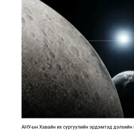
126-гийн НЭГ
Ертөнц
Спорт
Нийгэм
Бөх
Техник технологи
Сагсан бөмбөг
Шинжлэх ухаан
Хөлбөмбөг
Сонин хачин
Олимпын төрөл
Дэлхийн монгол
Тулааны спорт
АНУ-ын Хавайн их сургуулийн эрдэмтэд дэлхийн
Олимпын бус төр