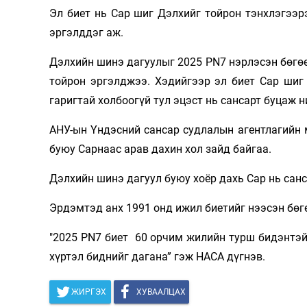
Эл биет нь Сар шиг Дэлхийг тойрон тэнхлэгээр
Олимп 2024
эргэлддэг аж.
Дэлхийн шинэ дагуулыг 2025 PN7 нэрлэсэн бөгөө
тойрон эргэлджээ. Хэдийгээр эл биет Сар шиг
гаригтай холбоогүй тул эцэст нь сансарт буцаж н
АНУ-ын Үндэсний сансар судлалын агентлагийн
буюу Сарнаас арав дахин хол зайд байгаа.
Дэлхийн шинэ дагуул буюу хоёр дахь Сар нь сан
Эрдэмтэд анх 1991 онд ижил биетийг нээсэн бөгө
"2025 PN7 биет 60 орчим жилийн турш бидэнтэй
хүртэл биднийг дагана” гэж НАСА дүгнэв.
ЖИРГЭХ
ХУВААЛЦАХ