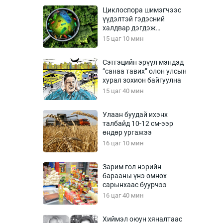
Урлагтай яриа
Циклоспора шимэгчээс
өрчил
үүдэлтэй гэдэсний
халдвар дэгдэж
энд-Эрхэм баян
болзошгүй
15 цаг 10 мин
Сэтгэцийн эрүүл мэндэд
“санаа тавих” олон улсын
хүний үг
хурал зохион байгуулна
15 цаг 40 мин
Улаан буудай ихэнх
талбайд 10-12 см-ээр
ага
Бусад
өндөр ургажээ
16 цаг 10 мин
Фото
сурвалжлагч
Видео
Зарим гол нэрийн
Инфографик
барааны үнэ өмнөх
сарынхаас буурчээ
Санал асуулга
16 цаг 40 мин
Хиймэл оюун хяналтаас