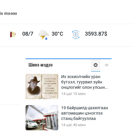
йн төлөө
08/7
30°C
3593.87
$
Соёл урлаг
Шинэ мэдээ
ой хөгжлийн зорилго -
Сонгодог урлаг
Их зохиолчийн уран
Ардын урлаг
бүтээл, туурвил зүйн
онцлогийг олон улсын
Дүрслэх урлаг
судлаачид хэлэлцлээ
14 цаг 10 мин
Өв соёл
таг
Кино урлаг
19 байршилд цахилгаан
автомашин цэнэглэх
 орчин
Цирк
станц байгууллаа
ол
14 цаг 40 мин
Рок поп, хип хоп
энд