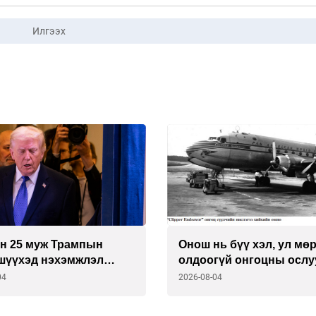
Илгээх
н 25 муж Трампын
Онош нь бүү хэл, ул мөр
 шүүхэд нэхэмжлэл
олдоогүй онгоцны ослу
04
2026-08-04