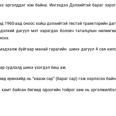
ээ эргэлддэг юм байна. Ингэхдээ Дэлхийтэй бараг зэрэг
д 1960-аад оноос хойш дэлхийтэй төстэй траекторийн даг
 дэлхий дагуул мэт харагдах боловч таталцлын нөлөөгө
иснэ.
 мэдээлж буйгаар манай гарагийн шинэ дагуул 4 сая кил
сар судлалд шинэ үзэгдэл биш аж.
өд ерөнхийд нь “квази сар” (бараг сар) гэж нэрлэсэн байн
 хамт байсан бөгөөд одоогийн тойрог зам нь үргэлжилбэл