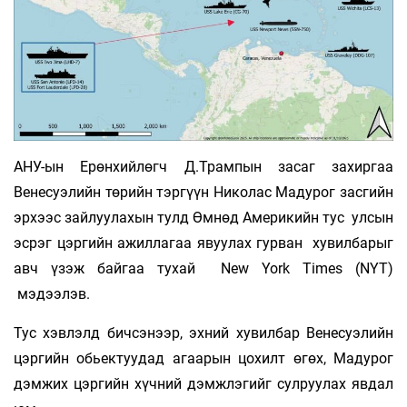
АНУ-ын Ерөнхийлөгч Д.Трампын засаг захиргаа
Венесуэлийн төрийн тэргүүн Николас Мадурог засгийн
эрхээс зайлуулахын тулд Өмнөд Америкийн тус улсын
эсрэг цэргийн ажиллагаа явуулах гурван хувилбарыг
авч үзэж байгаа тухай New York Times (NYT)
мэдээлэв.
Тус хэвлэлд бичсэнээр, эхний хувилбар Венесуэлийн
цэргийн обьектуудад агаарын цохилт өгөх, Мадурог
дэмжих цэргийн хүчний дэмжлэгийг сулруулах явдал