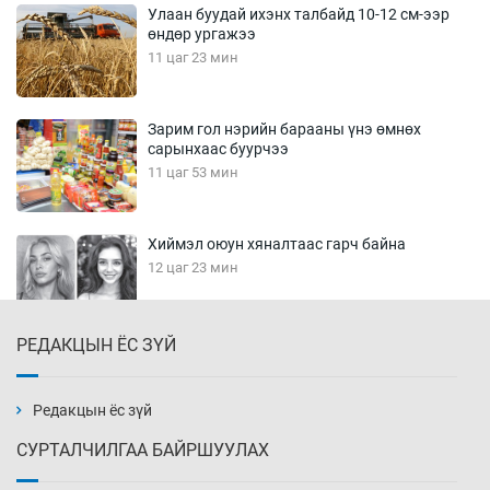
Улаан буудай ихэнх талбайд 10-12 см-ээр
өндөр ургажээ
11 цаг 23 мин
Зарим гол нэрийн барааны үнэ өмнөх
сарынхаас буурчээ
11 цаг 53 мин
Хиймэл оюун хяналтаас гарч байна
12 цаг 23 мин
РЕДАКЦЫН ЁС ЗҮЙ
Эмэгтэйчүүд Бээжин, эрэгтэйчүүд Японд
бэлтгэл базаахаар хилийн дээс алхлаа
12 цаг 53 мин
Редакцын ёс зүй
СУРТАЛЧИЛГАА БАЙРШУУЛАХ
АНУ-ын Цэргийн кибер командлалаын