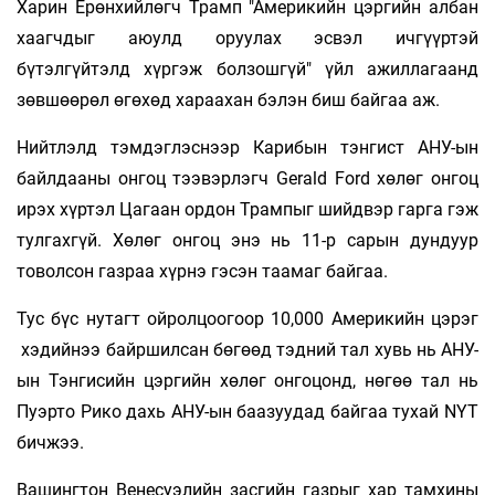
Харин Ерөнхийлөгч Трамп "Америкийн цэргийн албан
хаагчдыг аюулд оруулах эсвэл ичгүүртэй
бүтэлгүйтэлд хүргэж болзошгүй" үйл ажиллагаанд
зөвшөөрөл өгөхөд хараахан бэлэн биш байгаа аж.
Нийтлэлд тэмдэглэснээр Карибын тэнгист АНУ-ын
байлдааны онгоц тээвэрлэгч Gerald Ford хөлөг онгоц
ирэх хүртэл Цагаан ордон Трампыг шийдвэр гарга гэж
тулгахгүй. Хөлөг онгоц энэ нь 11-р сарын дундуур
товолсон газраа хүрнэ гэсэн таамаг байгаа.
Тус бүс нутагт ойролцоогоор 10,000 Америкийн цэрэг
хэдийнээ байршилсан бөгөөд тэдний тал хувь нь АНУ-
ын Тэнгисийн цэргийн хөлөг онгоцонд, нөгөө тал нь
Пуэрто Рико дахь АНУ-ын баазуудад байгаа тухай NYT
бичжээ.
Вашингтон Венесуэлийн засгийн газрыг хар тамхины