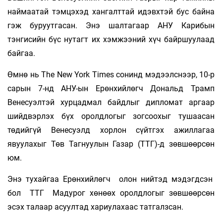
наймаатай тэмцэхэд хангалттай идэвхтэй бус байна
гэж буруутгасан. Энэ шалтагаар АНУ Карибын
тэнгисийн бүс нутагт их хэмжээний хүч байршуулаад
байгаа.
Өмнө нь The New York Times сонинд мэдээлснээр, 10-р
сарын 7-нд АНУ-ын Ерөнхийлөгч Дональд Трамп
Венесуэлтэй хурцадмал байдлыг дипломат аргаар
шийдвэрлэх бүх оролдлогыг зогсоохыг тушаасан
төдийгүй Венесуэлд хорлон сүйтгэх ажиллагаа
явуулахыг Төв Тагнуулын Газар (ТТГ)-д зөвшөөрсөн
юм.
Энэ тухайгаа Ерөнхийлөгч олон нийтэд мэдэгдсэн
бол ТТГ Мадурог хөнөөх оролдлогыг зөвшөөрсөн
эсэх талаар асуултад хариулахаас татгалзсан.