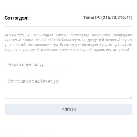
Сэтгэгдэл:
Таны IP: (216.73.216.71)
АНХААРУУЛГА: Уншигчдын бичсэн сэтгэгдэлд unuudur.mn хариуцлага
хүлээхгүй болно. Манай сайт ХХЗХ-ны журмын дагуу зүй зохисгүй зарим
үг, хэллэгийг хязгаарласан тул Та сэтгэгдэл бичихдээ бусдын эрх ашгийг
хүндэтгэн үзнэ үү. Хэм хэмжээ зөрчсөн сэтгэгдлийг админ устгах эрхтэй.
Илгээх