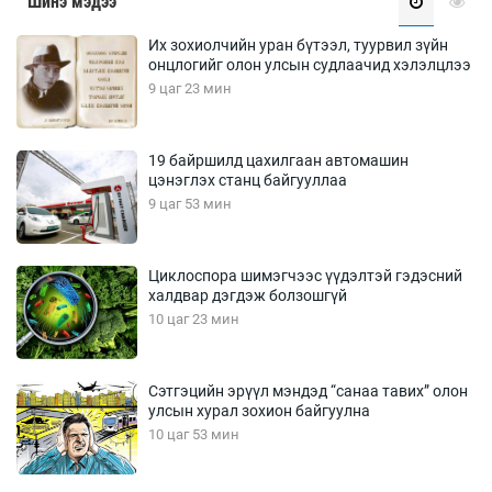
Шинэ мэдээ
Их зохиолчийн уран бүтээл, туурвил зүйн
онцлогийг олон улсын судлаачид хэлэлцлээ
9 цаг 23 мин
19 байршилд цахилгаан автомашин
цэнэглэх станц байгууллаа
9 цаг 53 мин
Циклоспора шимэгчээс үүдэлтэй гэдэсний
халдвар дэгдэж болзошгүй
10 цаг 23 мин
Сэтгэцийн эрүүл мэндэд “санаа тавих” олон
улсын хурал зохион байгуулна
10 цаг 53 мин