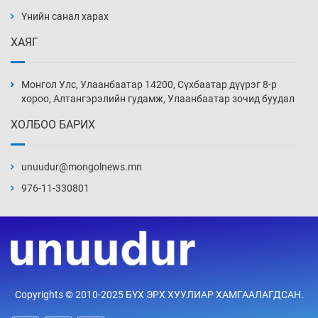
ажилтнууд амиа хорлох явдал эрс
нэмэгджээ
Үнийн санал харах
13 цаг 1 мин
ХАЯГ
Монголын шигшээ Хонконгийн багийг ялж,
эхний хожлоо авлаа
Монгол Улс, Улаанбаатар 14200, Сүхбаатар дүүрэг 8-р
13 цаг 23 мин
хороо, Алтангэрэлийн гудамж, Улаанбаатар зочид буудал
ХОЛБОО БАРИХ
Техникийн өндөр үзүүлэлттэй агаарын хөлөг
худалдан авах хүсэлтээ уламжлав
unuudur@mongolnews.mn
13 цаг 53 мин
976-11-330801
“Шатахууны бус, бодлогын хомсдол
нүүрлээд байна”
14 цаг 23 мин
Дөрвөн чиглэлд шөнийн автобус иргэдэд
Copyrights © 2010-2025 БҮХ ЭРХ ХУУЛИАР ХАМГААЛАГДСАН.
үйлчилж буй гэв
14 цаг 53 мин