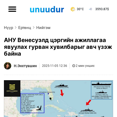
30°C
3593.87
$
Нүүр
Ертөнц
Нийгэм
АНУ Венесуэлд цэргийн ажиллагаа
явуулах гурван хувилбарыг авч үзэж
байна
Н.Энхтүвшин
2025-11-05 12:36
2 мин унших