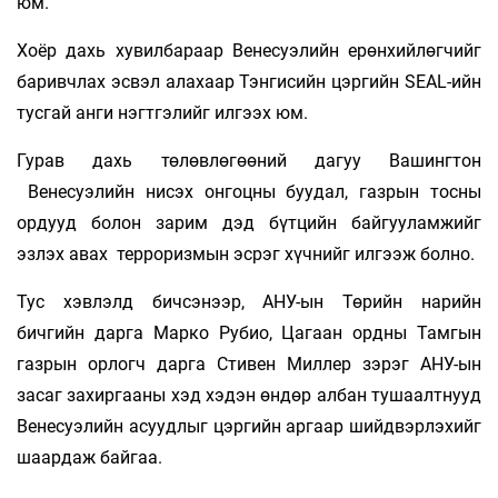
юм.
Хоёр дахь хувилбараар Венесуэлийн ерөнхийлөгчийг
баривчлах эсвэл алахаар Тэнгисийн цэргийн SEAL-ийн
тусгай анги нэгтгэлийг илгээх юм.
Гурав дахь төлөвлөгөөний дагуу Вашингтон
Венесуэлийн нисэх онгоцны буудал, газрын тосны
ордууд болон зарим дэд бүтцийн байгууламжийг
эзлэх авах терроризмын эсрэг хүчнийг илгээж болно.
Тус хэвлэлд бичсэнээр, АНУ-ын Төрийн нарийн
бичгийн дарга Марко Рубио, Цагаан ордны Тамгын
газрын орлогч дарга Стивен Миллер зэрэг АНУ-ын
засаг захиргааны хэд хэдэн өндөр албан тушаалтнууд
Венесуэлийн асуудлыг цэргийн аргаар шийдвэрлэхийг
шаардаж байгаа.