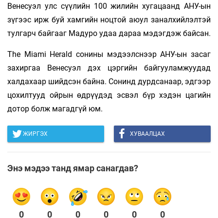
Венесуэл улс сүүлийн 100 жилийн хугацаанд АНУ-ын
зүгээс ирж буй хамгийн ноцтой аюул заналхийлэлтэй
тулгарч байгааг Мадуро удаа дараа мэдэгдэж байсан.
The Miami Herald сонины мэдээлснээр АНУ-ын засаг
захиргаа Венесуэл дэх цэргийн байгууламжуудад
халдахаар шийдсэн байна. Сонинд дурдсанаар, эдгээр
цохилтууд ойрын өдрүүдэд эсвэл бүр хэдэн цагийн
дотор болж магадгүй юм.
ЖИРГЭХ
ХУВААЛЦАХ
Энэ мэдээ танд ямар санагдав?
0
0
0
0
0
0