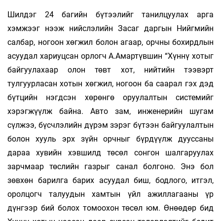
Шилдэг 24 багийн бүтээлийг танилцуулах арга
хэмжээг нээж нийслэлийн Засаг даргын Нийгмийн
салбар, ногоон хөгжил болон агаар, орчны бохирдлын
асуудал хариуцсан орлогч А.Амартүвшин “Хүннү хотыг
байгуулахаар олон төвт хот, нийтийн тээвэрт
тулгуурласан хотын хөгжил, ногоон ба саарал гэх дэд
бүтцийн нэгдсэн хөрөнгө оруулалтын системийг
хэрэгжүүлж байна. Авто зам, инженерийн шугам
сүлжээ, бүсчлэлийн дүрэм зэрэг бүтээн байгуулалтын
болон хууль эрх зүйн орчныг бүрдүүлж дууссаны
дараа хувийн хэвшилд төсөл сонгон шалгаруулах
зарчмаар төслийн газрыг санал болгоно. Энэ бол
зөвхөн барилга барих асуудал биш, бодлого, итгэл,
оролцогч талуудын хамтын үйл ажиллагааны үр
дүнгээр бий болох томоохон төсөл юм. Өнөөдөр бид