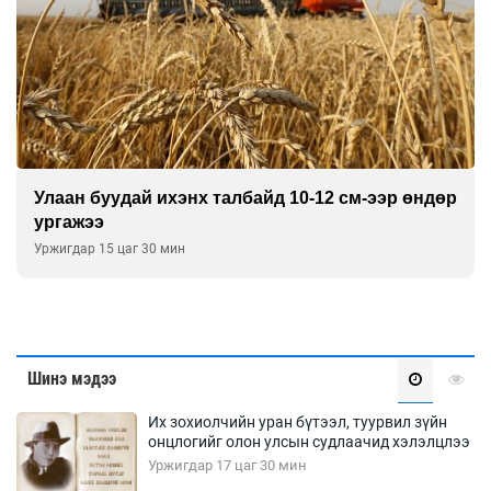
Улаан буудай ихэнх талбайд 10-12 см-ээр өндөр
ургажээ
Уржигдар 15 цаг 30 мин
Шинэ мэдээ
Их зохиолчийн уран бүтээл, туурвил зүйн
онцлогийг олон улсын судлаачид хэлэлцлээ
Уржигдар 17 цаг 30 мин