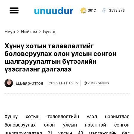
30°C
3593.87
$
Нүүр
Нийгэм
Бусад
Хүннү хотын төлөвлөлтийг
боловсруулах олон улсын сонгон
шалгаруулалтын бүтээлийн
үзэсгэлэнг дэлгэлээ
Д.Баяр-Отгон
2025-11-11 16:35
2 мин унших
Хүннү хотын төлөвлөлтийн үзэл баримтлал
боловсруулах олон улсын нээлттэй сонгон
шалгаруулалтад 21 улсын 43 мэргэжлийн баг