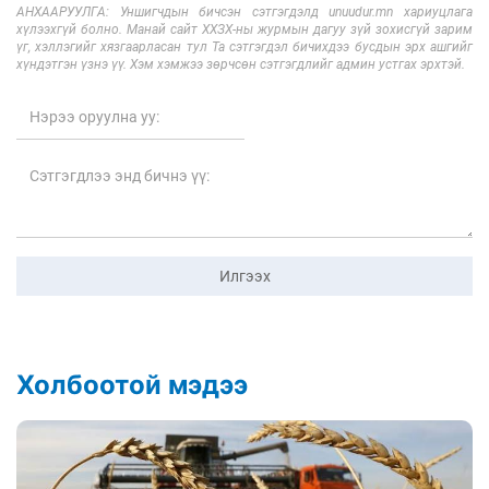
АНХААРУУЛГА: Уншигчдын бичсэн сэтгэгдэлд unuudur.mn хариуцлага
хүлээхгүй болно. Манай сайт ХХЗХ-ны журмын дагуу зүй зохисгүй зарим
үг, хэллэгийг хязгаарласан тул Та сэтгэгдэл бичихдээ бусдын эрх ашгийг
хүндэтгэн үзнэ үү. Хэм хэмжээ зөрчсөн сэтгэгдлийг админ устгах эрхтэй.
Илгээх
Холбоотой мэдээ