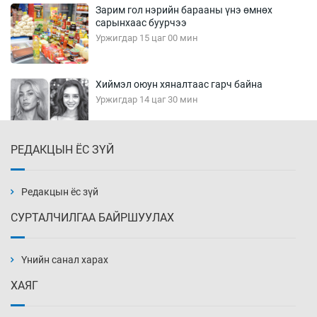
Зарим гол нэрийн барааны үнэ өмнөх
сарынхаас буурчээ
Уржигдар 15 цаг 00 мин
Хиймэл оюун хяналтаас гарч байна
Уржигдар 14 цаг 30 мин
РЕДАКЦЫН ЁС ЗҮЙ
Эмэгтэйчүүд Бээжин, эрэгтэйчүүд Японд
бэлтгэл базаахаар хилийн дээс алхлаа
Уржигдар 14 цаг 00 мин
Редакцын ёс зүй
СУРТАЛЧИЛГАА БАЙРШУУЛАХ
АНУ-ын Цэргийн кибер командлалаын
ажилтнууд амиа хорлох явдал эрс
нэмэгджээ
Үнийн санал харах
Уржигдар 13 цаг 52 мин
ХАЯГ
Монголын шигшээ Хонконгийн багийг ялж,