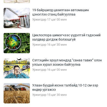
19 байршилд цахилгаан автомашин
цэнэглэх станц байгууллаа
Уржигдар 17 цаг 00 мин
Циклоспора шимэгчээс үүдэлтэй гэдэсний
халдвар дэгдэж болзошгүй
Уржигдар 16 цаг 30 мин
Сэтгэцийн эрүүл мэндэд “санаа тавих” олон
улсын хурал зохион байгуулна
Уржигдар 16 цаг 00 мин
Улаан буудай ихэнх талбайд 10-12 см-ээр
өндөр ургажээ
Уржигдар 15 цаг 30 мин