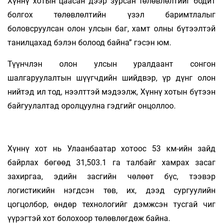
Хүннү хотын цаасан дээр зурсан төлөвлөлтийг бодит
болгох төлөвлөлтийн үзэл баримтлалыг
боловсруулсан олон улсын баг, хамт олны бүтээлтэй
танилцахад бэлэн болоод байна” гэсэн юм.
Түүнчлэн олон улсын уралдаант сонгон
шалгаруулалтын шүүгчдийн шийдвэр, үр дүнг олон
нийтэд ил тод, нээлттэй мэдээлж, Хүннү хотын бүтээн
байгуулалтад оролцуулна гэдгийг онцоллоо.
Хүннү хот нь Улаанбаатар хотоос 53 км-ийн зайд
байрлах бөгөөд 31,503.1 га талбайг хамрах засаг
захиргаа, эдийн засгийн чөлөөт бүс, тээвэр
логистикийн нэгдсэн төв, их, дээд сургуулийн
цогцолбор, өндөр технологийг дэмжсэн тусгай чиг
үүрэгтэй хот болохоор төлөвлөгдөж байна.