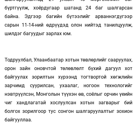
бүртгүүлж, хоёрдугаар шатанд 24 баг шалгарсан
байна. Эдгээр багийн бүтээлийг арваннэгдүгээр
сарын 11-14-ний өдрүүдэд олон нийтэд танилцуулж,
шилдэг багуудыг зарлах юм.
Тодруулбал, Улаанбаатар хотын төвлөрлийг сааруулах,
орон зайн оновчтой төлөвлөлт бүхий дагуул хот
байгуулах зорилтын хүрээнд тогтвортой хөгжлийн
зарчимд суурилсан, ухаалаг, ногоон технологийг
нэвтрүүлсэн, Монголын түүхэн өв, соёлыг орчин үеийн
чиг хандлагатай хослуулсан хотын загварыг бий
болгох зорилгоор тус сонгон шалгаруулалтыг зохион
байгууллаа.