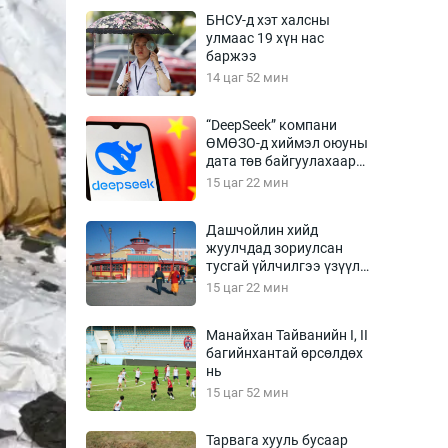
Урлагтай яриа
БНСУ-д хэт халсны
өрчил
улмаас 19 хүн нас
баржээ
энд-Эрхэм баян
14 цаг 52 мин
“DeepSeek” компани
ӨМӨЗО-д хиймэл оюуны
хүний үг
дата төв байгуулахаар
төлөвлөж байна
15 цаг 22 мин
Дашчойлин хийд
жуулчдад зориулсан
ага
Бусад
тусгай үйлчилгээ үзүүлж
эхэлжээ
15 цаг 22 мин
Фото
сурвалжлагч
Видео
Манайхан Тайванийн I, II
Инфографик
багийнхантай өрсөлдөх
нь
Санал асуулга
15 цаг 52 мин
Тарвага хууль бусаар