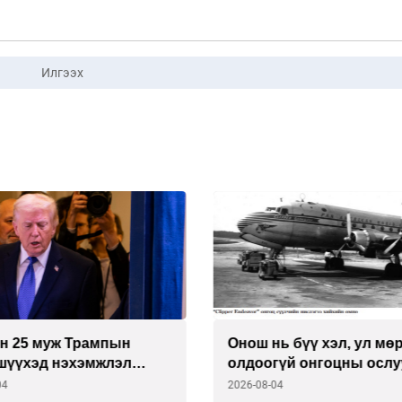
Илгээх
ь бүү хэл, ул мөр нь ч
NYT:БНХАУ гадаадын
гүй онгоцны ослууд
иргэдийн талаарх мэдэ
асар өргөн дижитал
04
2026-08-04