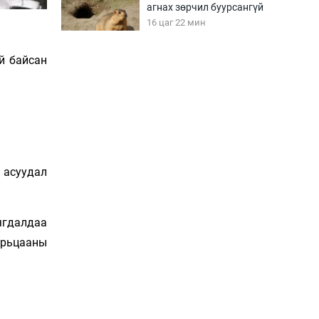
агнах зөрчил буурсангүй
16 цаг 22 мин
й байсан
Х.Улам-Өрнөх байр
урагшилж, долоод
жагсжээ
16 цаг 52 мин
Ж.Лхагвабат өсвөр
үеийнхний ДАШТ-ийг
дэнсэлнэ
 асуудал
17 цаг 22 мин
Иран тэсэж үлдсэн ч
ягдалдаа
удаан хугацаанд хүнд
арьцааны
үеийг туулна
17 цаг 52 мин
Боловсролын зээлийн
сангаар гадаадад