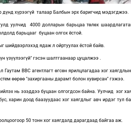
үр дүнд хүрээгүй талаар Балбын эрх баригчид мэдэгджээ.
тулд уулчид 4000 долларын барьцаа төлөх шаардлагата
иолдолд барьцааг буцаан олгох ёстой.
г шийдвэрлэхэд ядаж л ойртуулах ёстой байв.
дүн үзүүлээгүй" гэсэн шалтгаанаар цуцалжээ .
 Гаутам BBC агентлагт өгсөн ярилцлагадаа хог хаягдлын
стем өөрөө "захиргааны дарамт болон хувирсан" гэжээ.
ийлэх нь эзэддээ буцаан олгогдсон байна. Уулчид хог ха
ус, харин доод баазуудаас хог хаягдлыг авч ирдэг тул б
олцоогоор 50 тонн хог хаягдалд дарагдаад байгаа аж.