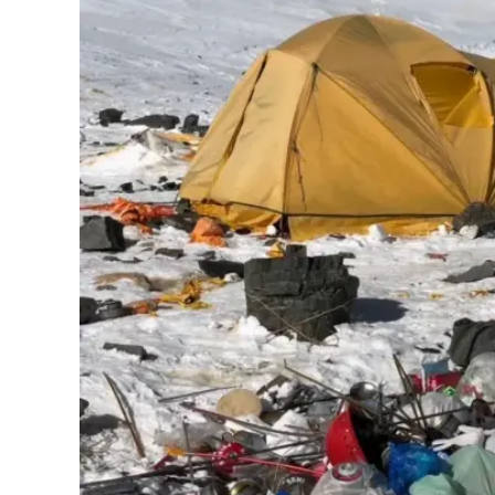
126-гийн НЭГ
Ертөнц
Спорт
Нийгэм
Бөх
Техник технологи
Сагсан бөмбөг
Шинжлэх ухаан
Хөлбөмбөг
Сонин хачин
Олимпын төрөл
Дэлхийн монгол
Тулааны спорт
Олимпын бус төр