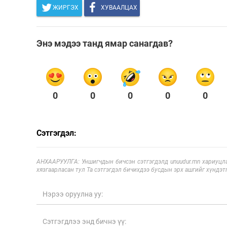
ЖИРГЭХ
ХУВААЛЦАХ
Энэ мэдээ танд ямар санагдав?
0
0
0
0
0
Сэтгэгдэл:
АНХААРУУЛГА: Уншигчдын бичсэн сэтгэгдэлд unuudur.mn хариуцла
хязгаарласан тул Та сэтгэгдэл бичихдээ бусдын эрх ашгийг хүндэтг