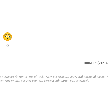
0
Таны IP: (216.7
га хүлээхгүй болно. Манай сайт ХХЗХ-ны журмын дагуу зүй зохисгүй зарим үг
эн үзнэ үү. Хэм хэмжээ зөрчсөн сэтгэгдлийг админ устгах эрхтэй.