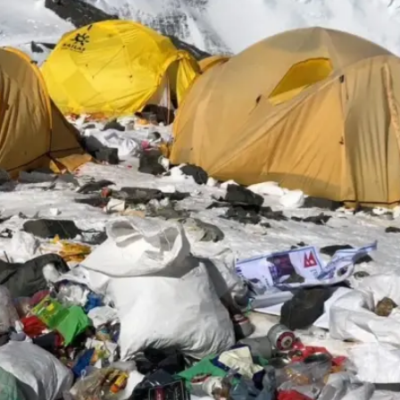
Ханш
Хэрэг з
Эрэлттэй мэдээ
Эрүүл м
Хууль ёс
Хүмүүс
Албаны 
Бусад
Life style
Ярилцл
Зөвлөгөө
Хоймор
Өнөөдрийн тухай
Уншигч-
өл