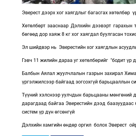
Олимп 2024
Эверест дээрх хог хаягдлыг багасгах хөтөлбөр 
Хөтөлбөрт зааснаар Дэлхийн дээвэрт гарахын 
бөгөөд дор хаяж 8 кг хог хаягдал буулгасан тох
Эл шийдвэр нь Эверестийн хог хаягдлын асуудлы
Гэвч 11 жилийн дараа уг хөтөлбөрийг "бодит үр 
Балбын Аялал жуулчлалын газрын захирал Химал
үргэлжилсээр байгаад зогсохгүй барьцааллын си
Түүний хэлснээр уулчдын барьцааны мөнгөний д
дарагдаад байгаа Эверестийн дээд баазуудаас б
систем үр дүн өгсөнгүй
Дэлхийн хамгийн өндөр оргил болох Эверест ойр