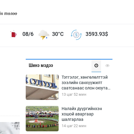
йн төлөө
08/6
30°C
3593.93
$
Соёл урлаг
Шинэ мэдээ
ой хөгжлийн зорилго -
Сонгодог урлаг
Тэтгэлэг, хөнгөлөлттэй
Ардын урлаг
зээлийн санхүүжилт
саатсанаас олон оюутан
Дүрслэх урлаг
төлбөрийн дарамтад
13 цаг 52 мин
Өв соёл
оров
таг
Кино урлаг
Налайх дүүргийнхэн
хошой аваргаар
 орчин
Цирк
шалгарлаа
ол
14 цаг 22 мин
Рок поп, хип хоп
энд