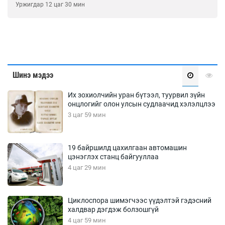
Уржигдар 12 цаг 30 мин
Шинэ мэдээ
Их зохиолчийн уран бүтээл, туурвил зүйн
онцлогийг олон улсын судлаачид хэлэлцлээ
3 цаг 59 мин
19 байршилд цахилгаан автомашин
цэнэглэх станц байгууллаа
4 цаг 29 мин
Циклоспора шимэгчээс үүдэлтэй гэдэсний
халдвар дэгдэж болзошгүй
4 цаг 59 мин