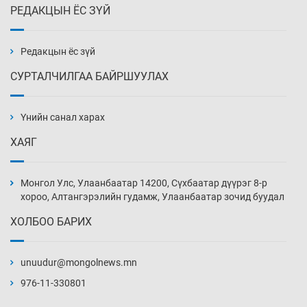
РЕДАКЦЫН ЁС ЗҮЙ
Эмэгтэйчүүд Бээжин, эрэгтэйчүүд Японд
бэлтгэл базаахаар хилийн дээс алхлаа
7 цаг 29 мин
Редакцын ёс зүй
СУРТАЛЧИЛГАА БАЙРШУУЛАХ
АНУ-ын Цэргийн кибер командлалаын
ажилтнууд амиа хорлох явдал эрс
нэмэгджээ
Үнийн санал харах
7 цаг 37 мин
ХАЯГ
Монголын шигшээ Хонконгийн багийг ялж,
эхний хожлоо авлаа
Монгол Улс, Улаанбаатар 14200, Сүхбаатар дүүрэг 8-р
7 цаг 59 мин
хороо, Алтангэрэлийн гудамж, Улаанбаатар зочид буудал
ХОЛБОО БАРИХ
Техникийн өндөр үзүүлэлттэй агаарын хөлөг
худалдан авах хүсэлтээ уламжлав
unuudur@mongolnews.mn
8 цаг 29 мин
976-11-330801