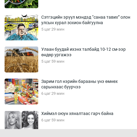
Сэтгэцийн эрүүл мэндэд “санаа тавих” олон
улсын хурал зохион байгуулна
5 цаг 29 мин
Улаан буудай ихэнх талбайд 10-12 см-ээр
өндөр ургажээ
5 цаг 59 мин
Зарим гол нэрийн барааны үнэ өмнөх
сарынхаас буурчээ
6 цаг 29 мин
Хиймэл оюун хяналтаас гарч байна
6 цаг 59 мин