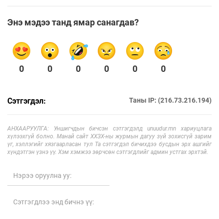
Энэ мэдээ танд ямар санагдав?
0
0
0
0
0
0
Сэтгэгдэл:
Таны IP: (216.73.216.194)
АНХААРУУЛГА: Уншигчдын бичсэн сэтгэгдэлд unuudur.mn хариуцлага
хүлээхгүй болно. Манай сайт ХХЗХ-ны журмын дагуу зүй зохисгүй зарим
үг, хэллэгийг хязгаарласан тул Та сэтгэгдэл бичихдээ бусдын эрх ашгийг
хүндэтгэн үзнэ үү. Хэм хэмжээ зөрчсөн сэтгэгдлийг админ устгах эрхтэй.