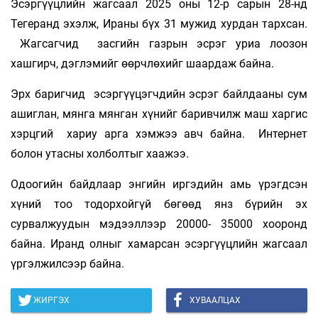
Эсэргүүцлийн жагсаал 2025 оны 12-р сарын 28-нд
Тегеранд эхэлж, Ираны бүх 31 мужид хурдан тархсан.
Жагсагчид засгийн газрын эсрэг уриа лоозон
хашгирч, дэглэмийг өөрчлөхийг шаардаж байна.
Эрх баригчид эсэргүүцэгчдийн эсрэг байлдааны сум
ашиглан, мянга мянган хүнийг баривчилж маш харгис
хэрцгий хариу арга хэмжээ авч байна. Интернет
болон утасны холболтыг хаажээ.
Одоогийн байдлаар энгийн иргэдийн амь үрэгдсэн
хүний ​​тоо тодорхойгүй бөгөөд янз бүрийн эх
сурвалжуудын мэдээллээр 20000- 35000 хооронд
байна. Иранд олныг хамарсан эсэргүүцлийн жагсаал
үргэлжилсээр байна.
ЖИРГЭХ
ХУВААЛЦАХ