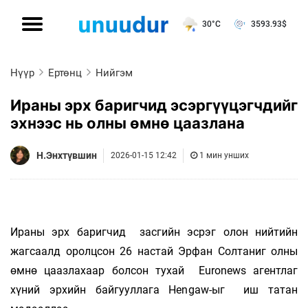
30°C
3593.93
$
Нүүр
Ертөнц
Нийгэм
Ираны эрх баригчид эсэргүүцэгчдийг
эхнээс нь олны өмнө цаазлана
Н.Энхтүвшин
2026-01-15 12:42
1 мин унших
Ираны эрх баригчид засгийн эсрэг олон нийтийн
жагсаалд оролцсон 26 настай Эрфан Солтаниг олны
өмнө цаазлахаар болсон тухай Euronews агентлаг
хүний ​​эрхийн байгууллага Hengaw-ыг иш татан