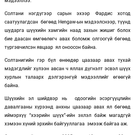
мэдээллээ.
Солтани нэгдүгээр сарын эхээр Фардис хотод
саатуулагдсан бөгөөд Hengaw-ын мэдээлснээр, түүнд
шударга шүүхийн хамгийн наад захын жишиг болох
бие даасан өмгөөлөгч авах боломж олгоогүй бөгөөд
түргэвчилсэн явцаар ял оноосон байна.
Солтанигийн гэр бүл өнөөдөр цаазаар авах тухай
мэдэгдлийг хүлээн авсан ч яллах дүгнэлт эсвэл шүүх
хурлын талаарх дэлгэрэнгүй мэдээллийг өгөөгүй
байна.
Шүүхийн эл шийдвэр нь одоогийн эсэргүүцлийн
давалгааны хүрээнд анхны цаазаар авах ял бөгөөд
иймэрхүү “хээрийн шүүх”-ийн эхлэл байж магадгүй
хэмээн хүний эрхийн байгууллагаа эмээж байгаа аж.