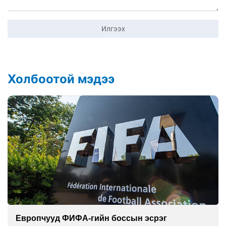
Илгээх
Холбоотой мэдээ
Европчууд ФИФА-гийн боссын эсрэг