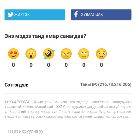
ЖИРГЭХ
ХУВААЛЦАХ
Энэ мэдээ танд ямар санагдав?
0
0
0
0
0
0
Сэтгэгдэл:
Таны IP: (216.73.216.206)
АНХААРУУЛГА: Уншигчдын бичсэн сэтгэгдэлд unuudur.mn хариуцлага
хүлээхгүй болно. Манай сайт ХХЗХ-ны журмын дагуу зүй зохисгүй зарим
үг, хэллэгийг хязгаарласан тул Та сэтгэгдэл бичихдээ бусдын эрх ашгийг
хүндэтгэн үзнэ үү. Хэм хэмжээ зөрчсөн сэтгэгдлийг админ устгах эрхтэй.