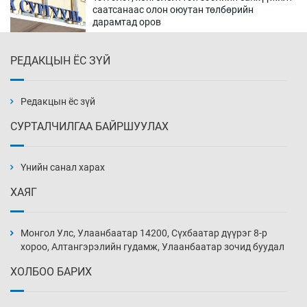
саатсанаас олон оюутан төлбөрийн
дарамтад оров
18 цаг 15 мин
РЕДАКЦЫН ЁС ЗҮЙ
Налайх дүүргийнхэн хошой аваргаар
шалгарлаа
18 цаг 45 мин
Редакцын ёс зүй
СУРТАЛЧИЛГАА БАЙРШУУЛАХ
БНСУ-д хэт халсны улмаас 19 хүн нас
баржээ
Үнийн санал харах
19 цаг 15 мин
ХАЯГ
“DeepSeek” компани ӨМӨЗО-д хиймэл оюуны
дата төв байгуулахаар төлөвлөж байна
Монгол Улс, Улаанбаатар 14200, Сүхбаатар дүүрэг 8-р
19 цаг 45 мин
хороо, Алтангэрэлийн гудамж, Улаанбаатар зочид буудал
ХОЛБОО БАРИХ
Дашчойлин хийд жуулчдад зориулсан тусгай
үйлчилгээ үзүүлж эхэлжээ