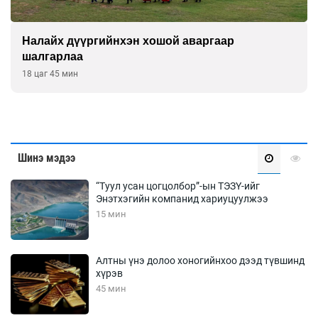
Налайх дүүргийнхэн хошой аваргаар
шалгарлаа
18 цаг 45 мин
Шинэ мэдээ
“Туул усан цогцолбор”-ын ТЭЗҮ-ийг
Энэтхэгийн компанид хариуцуулжээ
15 мин
Алтны үнэ долоо хоногийнхоо дээд түвшинд
хүрэв
45 мин