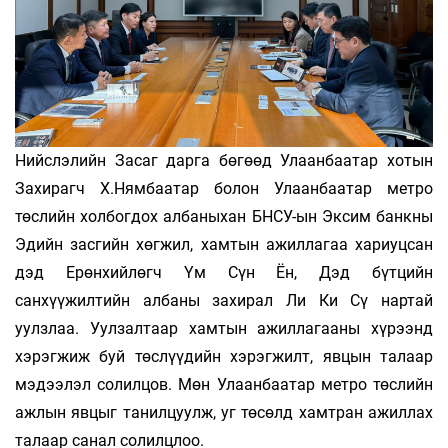
Нийслэлийн Засаг дарга бөгөөд Улаанбаатар хотын
Захирагч Х.Нямбаатар болон Улаанбаатар метро
төслийн холбогдох албаныхан БНСУ-ын Эксим банкны
Эдийн засгийн хөгжил, хамтын ажиллагаа хариуцсан
дэд Ерөнхийлөгч Үм Сүн Ён, Дэд бүтцийн
санхүүжилтийн албаны захирал Ли Ки Сү нартай
уулзлаа. Уулзалтаар хамтын ажиллагааны хүрээнд
хэрэгжиж буй төслүүдийн хэрэгжилт, явцын талаар
мэдээлэл солилцов. Мөн Улаанбаатар метро төслийн
ажлын явцыг танилцуулж, уг төсөлд хамтран ажиллах
талаар санал солилцлоо.