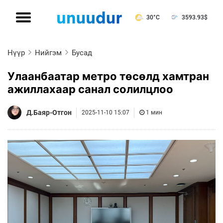
30°C
3593.93
$
Нүүр
Нийгэм
Бусад
Улаанбаатар метро төсөлд хамтран
ажиллахаар санал солилцлоо
Д.Баяр-Отгон
2025-11-10 15:07
1 мин