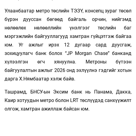
Улаанбаатар метро төслийн ТЭЗҮ, консепц зураг төсөл
бүрэн дууссан бөгөөд байгаль орчин, нийгэмд
нөлөөлөх нөлөөллийн үнэлгээг төслийн баг
мэргэжлийн байгууллагууд хамтран гүйцэтгэж байгаа
юм. Уг ажлыг ирэх 12 дугаар сард дуусгаж,
зохицуулагч банк болох “JP Morgan Chase” банканд
хүлээлгэн өгч хянуулна. Метроны бүтээн
байгуулалтын ажлыг 2026 онд эхлүүлнэ гэдгийг хотын
дарга Х.Нямбаатар хэлж байв.
Ташрамд, БНСУ-ын Эксим банк нь Панама, Дакка,
Каир хотуудын метро болон LRT төслүүдэд санхүүжилт
олгож, хамтран ажиллаж байсан юм.