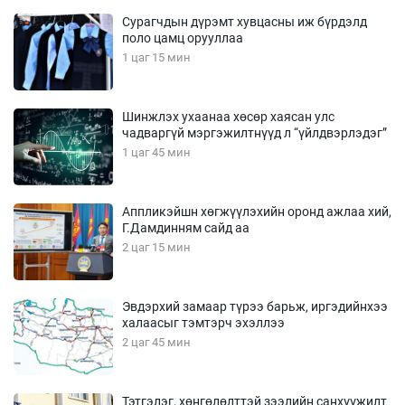
Сурагчдын дүрэмт хувцасны иж бүрдэлд
поло цамц орууллаа
1 цаг 15 мин
Шинжлэх ухаанаа хөсөр хаясан улс
чадваргүй мэргэжилтнүүд л “үйлдвэрлэдэг”
1 цаг 45 мин
Аппликэйшн хөгжүүлэхийн оронд ажлаа хий,
Г.Дамдинням сайд аа
2 цаг 15 мин
Эвдэрхий замаар түрээ барьж, иргэдийнхээ
халаасыг тэмтэрч эхэллээ
2 цаг 45 мин
Тэтгэлэг, хөнгөлөлттэй зээлийн санхүүжилт