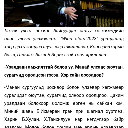
Латви улсад зохион байгуулдаг залуу хөгжимчдийн
олон улсын уламжлалт “Wind stars-2023” уралдаанд
хоёр дахь жилдээ шүүгчээр ажилласан, Консерваторын
багш, Гавьяат багш Б.Зоригттой товч ярилцлаа.
-Уралдаан амжилттай болов уу. Манай улсаас оюутан,
сурагчид оролцсон гэсэн. Хэр сайн өрсөлдөв?
-Манай сургуульд цохивор болон үлээвэр хөгжмөөр
суралцдаг оюутан, сурагчид олноор оролцлоо. Цахим
уралдаан болохоор боломж өргөн нь сайхан юм.
Миний шавь Б.Ихмөрөн гран при шагнал хүртлээ.
Харин Б.Хулан, Х.Танхилуун нар нэгдүгээр байр
эзэлсэн. Модон болон гуулин, мөн ардын үлээврээр