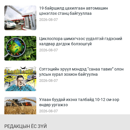
19 байршилд цахилгаан автомашин
цэнэглэх станц байгууллаа
2026-08-07
Циклоспора шимэгчээс үүдэлтэй гэдэсний
халдвар дэгдэж болзошгүй
2026-08-07
Сэтгэцийн эрүүл мэндэд “санаа тавих” олон
улсын хурал зохион байгуулна
2026-08-07
Улаан буудай ихэнх талбайд 10-12 см-ээр
өндөр ургажээ
2026-08-07
РЕДАКЦЫН ЁС ЗҮЙ