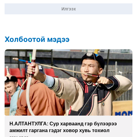
Илгээх
Холбоотой мэдээ
Н.АЛТАНТУЛГА: Сур харваанд гэр бүлээрээ
амжилт гаргана гэдэг ховор хувь тохиол