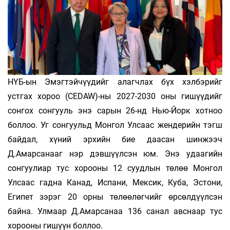
НҮБ-ын Эмэгтэйчүүдийг алагчлах бүх хэлбэрийг
устгах хороо (CEDAW)-ны 2027-2030 оны гишүүдийг
сонгох сонгууль энэ сарын 26-нд Нью-Йорк хотноо
боллоо. Уг сонгуульд Монгол Улсаас жендерийн тэгш
байдал, хүний эрхийн бие даасан шинжээч
Д.Амарсанааг нэр дэвшүүлсэн юм. Энэ удаагийн
сонгуулиар тус хорооны 12 суудлын төлөө Монгол
Улсаас гадна Канад, Испани, Мексик, Куба, Эстони,
Египет зэрэг 20 орны төлөөлөгчийг өрсөлдүүлсэн
байна. Улмаар Д.Амарсанаа 136 санал авснаар тус
хорооны гишүүн боллоо.