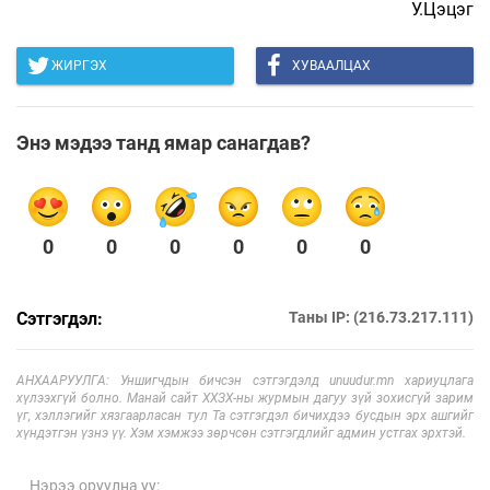
У.Цэцэг
ЖИРГЭХ
ХУВААЛЦАХ
Энэ мэдээ танд ямар санагдав?
0
0
0
0
0
0
Сэтгэгдэл:
Таны IP: (216.73.217.111)
АНХААРУУЛГА: Уншигчдын бичсэн сэтгэгдэлд unuudur.mn хариуцлага
хүлээхгүй болно. Манай сайт ХХЗХ-ны журмын дагуу зүй зохисгүй зарим
үг, хэллэгийг хязгаарласан тул Та сэтгэгдэл бичихдээ бусдын эрх ашгийг
хүндэтгэн үзнэ үү. Хэм хэмжээ зөрчсөн сэтгэгдлийг админ устгах эрхтэй.