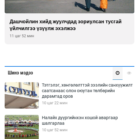
Дашчойлин хийд жуулчдад зориулсан тусгай
үйлчилгээ үзүүлж эхэлжээ
11 цаг 52 мин
Шинэ мэдээ
Тэтгэлэг, хөнгөлөлттэй зээлийн санхүүжилт
саатсанаас олон оюутан төлбөрийн
дарамтад оров
10 цаг 22 мин
Налайх дүүргийнхэн хошой аваргаар
шалгарлаа
10 цаг 52 мин