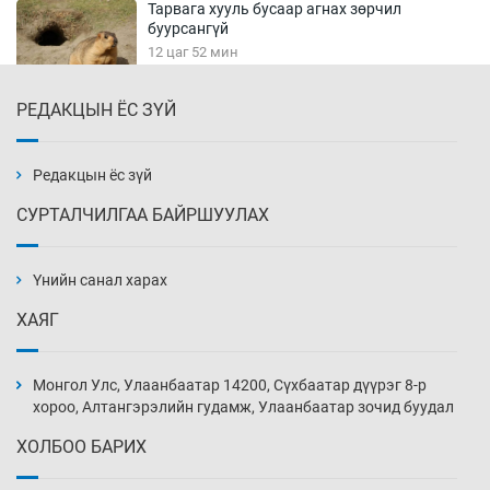
Тарвага хууль бусаар агнах зөрчил
буурсангүй
12 цаг 52 мин
РЕДАКЦЫН ЁС ЗҮЙ
Х.Улам-Өрнөх байр урагшилж, долоод
жагсжээ
13 цаг 22 мин
Редакцын ёс зүй
СУРТАЛЧИЛГАА БАЙРШУУЛАХ
Ж.Лхагвабат өсвөр үеийнхний ДАШТ-ийг
дэнсэлнэ
Үнийн санал харах
13 цаг 52 мин
ХАЯГ
Иран тэсэж үлдсэн ч удаан хугацаанд хүнд
үеийг туулна
Монгол Улс, Улаанбаатар 14200, Сүхбаатар дүүрэг 8-р
14 цаг 22 мин
хороо, Алтангэрэлийн гудамж, Улаанбаатар зочид буудал
ХОЛБОО БАРИХ
Боловсролын зээлийн сангаар гадаадад
суралцагчдын амьжиргааны зардлын