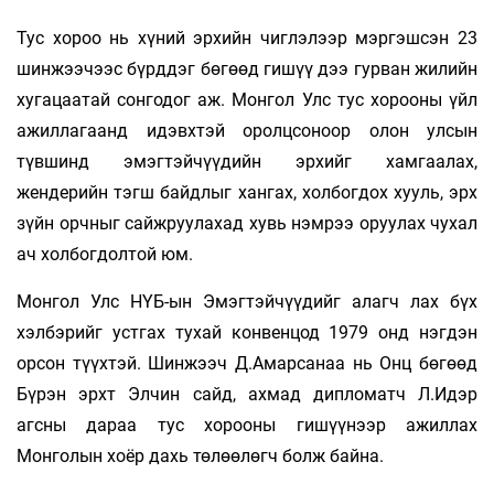
Тус хороо нь хүний эрхийн чиглэлээр мэргэшсэн 23
шинжээчээс бүрддэг бөгөөд гишүү­ дээ гурван жилийн
хугацаатай сонгодог аж. Монгол Улс тус хорооны үйл
ажиллагаанд идэвхтэй оролцсоноор олон улсын
түвшинд эмэгтэйчүүдийн эрхийг хамгаалах,
жендерийн тэгш байдлыг хангах, холбогдох хууль, эрх
зүйн орчныг сайжруулахад хувь нэмрээ оруулах чухал
ач холбогдолтой юм.
Монгол Улс НҮБ-ын Эмэгтэйчүүдийг алагч­ лах бүх
хэлбэрийг устгах тухай конвенцод 1979 онд нэгдэн
орсон түүхтэй. Шинжээч Д.Амарсанаа нь Онц бөгөөд
Бүрэн эрхт Элчин сайд, ахмад дипломатч Л.Идэр
агсны дараа тус хорооны гишүүнээр ажиллах
Монголын хоёр дахь төлөөлөгч болж байна.