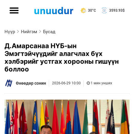
30°C
3593.93
$
Нүүр
Нийгэм
Бусад
Д.Амарсанаа НҮБ-ын
Эмэгтэйчүүдийг алагчлах бүх
хэлбэрийг устгах хорооны гишүүн
боллоо
Өнөөдөр сонин
2026-06-29 10:00
1 мин унших