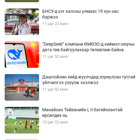
БНСУ-д хэт халсны улмаас 19 хүн нас
баржээ
11 цаг 22 мин
“DeepSeek” компани ӨМӨЗО-д хиймэл оюуны
дата төв байгуулахаар төлөвлөж байна
11 цаг 52 мин
Дашчойлин хийд жуулчдад зориулсан тусгай
үйлчилгээ үзүүлж эхэлжээ
11 цаг 52 мин
Манайхан Тайванийн I, II багийнхантай
өрсөлдөх нь
12 цаг 22 мин