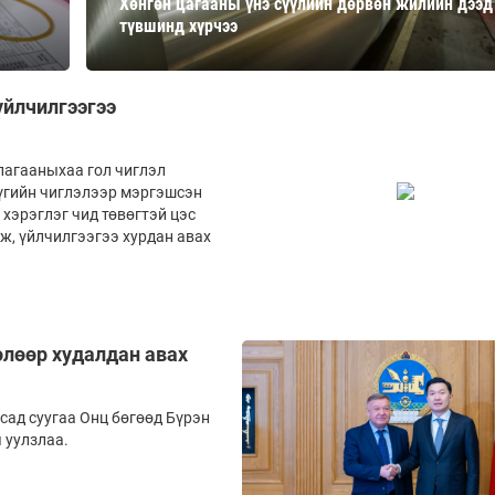
Хөнгөн цагааны үнэ сүүлийн дөрвөн жилийн дээд
Ханш
түвшинд хүрчээ
Хэрэг з
Эрэлттэй мэдээ
Эрүүл м
Хууль ёс
үйлчилгээгээ
Хүмүүс
Албаны 
лагааныхаа гол чиглэл
үүгийн чиглэлээр мэргэшсэн
Бусад
эрэглэг­ чид төвөгтэй цэс
ж, үйлчилгээгээ хурдан авах
Life style
Ярилцл
Зөвлөгөө
Хоймор
өлөөр худалдан авах
Өнөөдрийн тухай
Уншигч-
сад суугаа Онц бөгөөд Бүрэн
ч уулзлаа.
өл