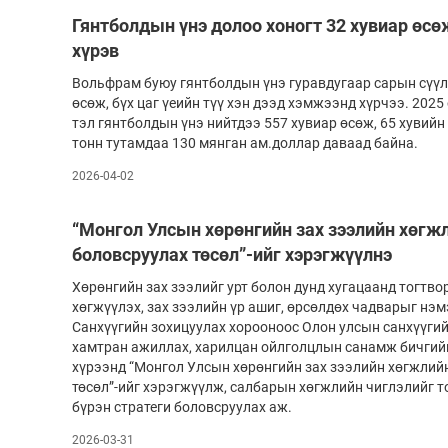
Гянтболдын үнэ долоо хоногт 32 хувиар өсө
хүрэв
Вольфрам буюу гянтболдын үнэ гуравдугаар сарын сүү­л
өсөж, бүх цаг үеийн түү­­ хэн дээд хэмжээнд хүрчээ. 202
тэл гянтболдын үнэ нийтдээ 557 хувиар өсөж, 65 хувий
тонн тутамдаа 130 мян­ган ам.доллар даваад байна.
2026-04-02
“Монгол Улсын хөрөнгийн зах зээлийн хөгж
боловсруулах төсөл”-ийг хэрэгжүүлнэ
Хөрөнгийн зах зээлийг урт болон дунд хугацаанд тогтво
хөгжүүлэх, зах зээлийн үр ашиг, өрсөлдөх чадварыг нэ
Санхүүгийн зохицуулах хорооноос Олон улсын санхүүги
хамтран ажиллах, харилцан ойлголцлын санамж бичгийг
хүрээнд “Монгол Улсын хөрөнгийн зах зээлийн хөгжлийн
төсөл”-ийг хэрэгжүүлж, салбарын хөгжлийн чиглэлийг 
бүрэн стратеги боловсруулах аж.
2026-03-31