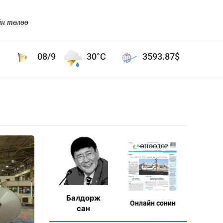
йн төлөө
08/9
30°C
3593.87
$
Соёл урлаг
ой хөгжлийн зорилго -
Сонгодог урлаг
Ардын урлаг
Дүрслэх урлаг
Өв соёл
таг
Кино урлаг
 орчин
Цирк
Балдорж
Онлaйн сонин
ол
сан
Рок поп, хип хоп
энд