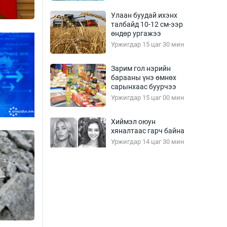
Улаан буудай ихэнх
талбайд 10-12 см-ээр
өндөр ургажээ
Уржигдар 15 цаг 30 мин
Зарим гол нэрийн
барааны үнэ өмнөх
сарынхаас буурчээ
Уржигдар 15 цаг 00 мин
Хиймэл оюун
хяналтаас гарч байна
Уржигдар 14 цаг 30 мин
Эмэгтэйчүүд Бээжин,
эрэгтэйчүүд Японд
бэлтгэл базаахаар
хилийн дээс алхлаа
Уржигдар 14 цаг 00 мин