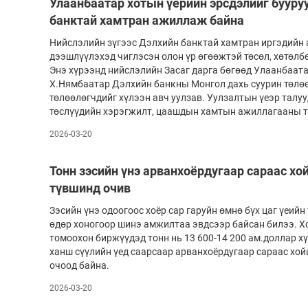
Улаанбаатар хотын үерийн эрсдэлийг бууру
банктай хамтран ажиллаж байна
Нийслэлийн зүгээс Дэлхийн банктай хамтран иргэдийн
дээшлүүлэхэд чиглэсэн олон үр өгөөжтэй төсөл, хөтөлб
Энэ хүрээнд нийслэлийн Засаг дарга бөгөөд Улаанбаат
Х.Нямбаатар Дэлхийн банкны Монгол дахь суурин төлөө
төлөөлөгчдийг хүлээн авч уулзав. Уулзалтын үеэр талу
төслүүдийн хэрэгжилт, цаашдын хамтын ажиллагааны т
2026-03-20
Тонн зэсийн үнэ арванхоёрдугаар сараас х
түвшинд очив
Зэсийн үнэ одоогоос хоёр сар гаруйн өмнө бүх цаг үеийн
өдөр хоногоор шинэ амжилтаа эвдсээр байсан билээ. Х
томоохон биржүүдэд тонн нь 13 600-14 200 ам.доллар хү
ханш сүүлийн үед саарсаар арванхоёрдугаар сараас хо
очоод байна.
2026-03-20