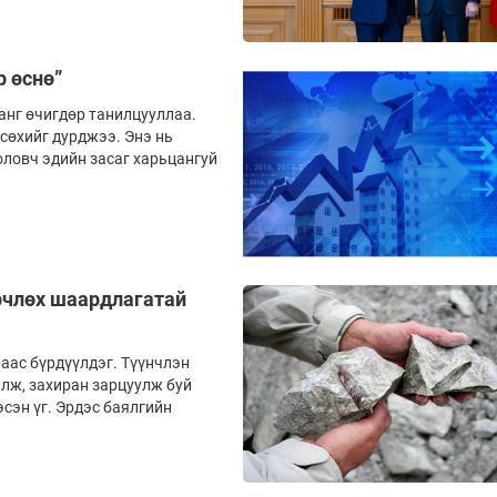
р өснө”
анг өчигдөр танилцууллаа.
сөхийг дурджээ. Энэ нь
оловч эдийн засаг харьцангуй
рчлөх шаардлагатай
раас бүрдүүлдэг. Түүнчлэн
элж, захиран зарцуулж буй
эсэн үг. Эрдэс баялгийн