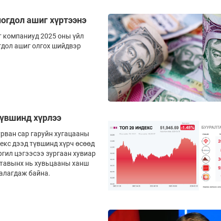
ногдол ашиг хүртээнэ
ком­па­ниуд 2025 оны үйл
огдол ашиг олгох шийдвэр
түвшинд хүрлээ
рван сар гаруйн хугацааны
екс дээд түвшинд хүрч өсөөд
ргил цэгээсээ зургаан хувиар
 тавынх нь хувьцааны ханш
аалагдаж байна.