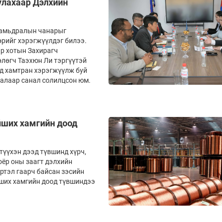
улахаар Дэлхийн
 амьдралын чанарыг
өрийг хэрэгжүүлдэг билээ.
ар хотын Захирагч
лөгч Таэхюн Ли тэргүүтэй
уд хамтран хэрэгжүүлж буй
алаар санал солилцсон юм.
ойших хамгийн доод
 түүхэн дээд түвшинд хүрч,
оёр оны заагт дэлхийн
ртэл гаарч байсан зэсийн
йших хамгийн доод түвшиндээ