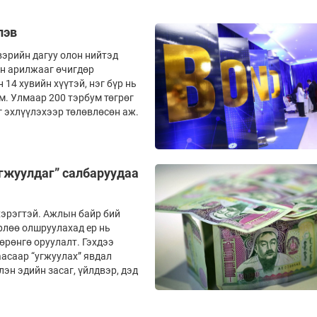
лэв
эрийн дагуу олон нийтэд
йн арилжааг өчигдөр
 14 хувийн хүүтэй, нэг бүр нь
юм. Улмаар 200 тэрбум төгрөг
г эхлүүлэхээр төлөвлөсөн аж.
угжуулдаг” салбаруудаа
хэрэгтэй. Ажлын байр бий
рлөө олшруулахад ер нь
өрөнгө оруулалт. Гэхдээ
аасаар “угжуулах” явдал
лэн эдийн засаг, үйлдвэр, дэд