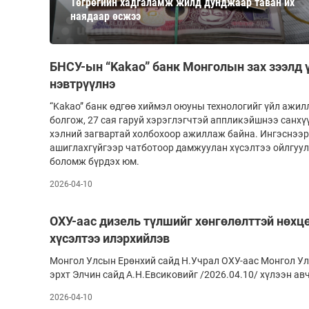
Төгрөгийн хадгаламж жилд дунджаар таван их
126-гийн НЭГ
наядаар өсжээ
БНСУ-ын “Kakao” банк Монголын зах зээлд 
нэвтрүүлнэ
“Kakao” банк өдгөө хиймэл оюуны технологийг үйл ажил
болгож, 27 сая гаруй хэрэглэгчтэй аппликэйшнээ санх
хэлний загвартай холбохоор ажиллаж байна. Ингэснээр х
ашиглахгүйгээр чатботоор дамжуулан хүсэлтээ ойлгуул
боломж бүрдэх юм.
Ертөнц
Спорт
2026-04-10
Нийгэм
Бөх
ОХУ-аас дизель түлшийг хөнгөлөлттэй нөхц
Техник технологи
Сагсан бөмбөг
хүсэлтээ илэрхийлэв
Шинжлэх ухаан
Хөлбөмбөг
Монгол Улсын Ерөнхий сайд Н.Учрал ОХУ-аас Монгол Ул
Сонин хачин
Олимпын төрөл
эрхт Элчин сайд А.Н.Евсиковийг /2026.04.10/ хүлээн ав
Дэлхийн монгол
Тулааны спорт
2026-04-10
Олимпын бус төр