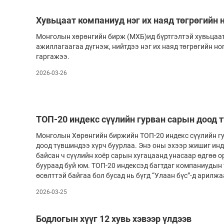
Хувьцаат компаниуд нэг их наяд төгрөгийн 
Монголын хөрөнгийн бирж (МХБ)ид бүрт­гэлтэй хувьцаат 
ажиллагаагаа дүг­нэж, нийтдээ нэг их наяд төгрөгийн н
гаргажээ.
2026-03-26
ТОП-20 индекс сүүлийн гурван сарын доод 
Монголын Хөрөнгийн биржийн ТОП-20 индекс сүүлийн гу
доод түвшиндээ хүрч буурлаа. Энэ оны эхээр жишиг инд
байсан ч сүүлийн хоёр сарын хугацаанд унасаар өдгөө о
буураад буй юм. ТОП-20 индексэд багтдаг компаниудын
өсөлттэй байгаа бол бусад нь бүгд “Улаан бүс”-д арилж
2026-03-25
Бодлогын хүүг 12 хувь хэвээр үлдээв