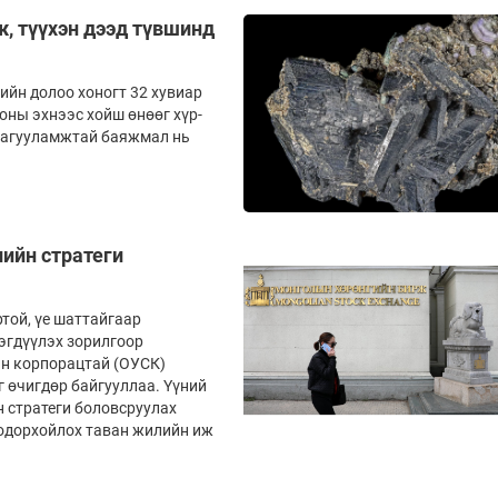
ж, түүхэн дээд түвшинд
ийн долоо хоногт 32 хувиар
5 оны эхнээс хойш өнөөг хүр­
н агууламжтай баяжмал нь
лийн стратеги
ртой, үе шаттайгаар
мэгдүүлэх зорилгоор
йн корпорацтай (ОУСК)
 өчигдөр байгууллаа. Үүний
 стратеги боловсруулах
тодорхойлох таван жилийн иж