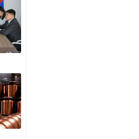
агнах зөрчил
буурсангүй
2026-08-06
Х.Улам-Өрнөх байр
урагшилж, долоод
жагсжээ
2026-08-06
Ж.Лхагвабат өсвөр
үеийнхний ДАШТ-ийг
дэнсэлнэ
2026-08-06
Иран тэсэж үлдсэн ч
удаан хугацаанд хүнд
үеийг туулна
2026-08-06
Боловсролын зээлийн
сангаар гадаадад