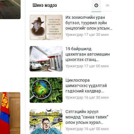
Урлагтай яриа
Шинэ мэдээ
өрчил
энд-Эрхэм баян
Их зохиолчийн уран
бүтээл, туурвил зүйн
онцлогийг олон улсын
судлаачид хэлэлцлээ
Уржигдар 17 цаг 30 мин
хүний үг
19 байршилд
цахилгаан автомашин
цэнэглэх станц
байгууллаа
Уржигдар 17 цаг 00 мин
ага
Бусад
Циклоспора
шимэгчээс үүдэлтэй
Фото
гэдэсний халдвар
сурвалжлагч
Видео
дэгдэж болзошгүй
Уржигдар 16 цаг 30 мин
Инфографик
Сэтгэцийн эрүүл
Санал асуулга
мэндэд “санаа тавих”
олон улсын хурал
зохион байгуулна
Уржигдар 16 цаг 00 мин