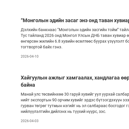
Олимп 2024
“Монголын эдийн засаг энэ онд таван хувиа
Дэлхийн банкнаас “Монголын эдийн засгийн тойм” тайл
Тус тайланд 2026 онд Монгол Улсын ДНБ таван хувиар ө
өнгөрсөн жилийн 6.8 хувийн өсөлтөөс буурах үзүүлэлт б
тогтвортой байх гэнэ.
2026-04-10
Хайгуулын ажлыг хамгаалах, хандлагаа өө
байна
Манай улс төсвийнхөө 30 гаруй хувийг уул уурхай салба
нийт экспортын 90 орчим хувийг эрдэс бүтээгдэхүүн эз
гурван төгрөг тутмын нэгийг нь эл салбараас босгодог г
нийлүүлэлтийн дийлэнх нь түүхий нүүрс, зэс.
2026-04-03