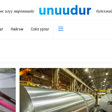
өс илүү маргаашийг
бүтээхи
аг
Нийгэм
Соёл урлаг
Эдийн засаг
Нийгэм
Төсөв
Тогтворт
17
Уул уурхай
Танилц
Хөрөнгийн зах зээл
Нийслэл
Банк санхүү
Орон ну
Хөдөө аж ахуй
Байгаль
Дэд бүтэц
Боловср
Бизнес
Эрүүл м