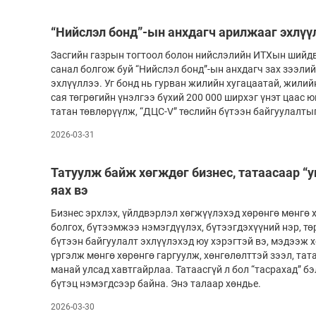
“Нийслэл бонд”-ын анхдагч арилжааг эхлүү
Засгийн газрын тогтоол болон нийслэлийн ИТХын шийдв
санал болгож буй “Нийслэл бонд”-ын анхдагч зах зээли
эхлүүллээ. Уг бонд нь гурван жилийн хугацаатай, жилийн
сая төгрөгийн үнэлгээ бүхий 200 000 ширхэг үнэт цаас 
татан төвлөрүүлж, “ДЦС-V” төслийн бүтээн байгуулалты
2026-03-31
Татуулж байж хөгждөг бизнес, татаасаар “
яах вэ
Бизнес эрхлэх, үйлдвэрлэл хөгжүүлэхэд хөрөнгө мөнгө 
болгох, бүтээмжээ нэмэгдүүлэх, бүтээгдэхүүний нэр, тө
бүтээн байгуулалт эхлүүлэхэд юу хэрэгтэй вэ, мэдээж х
үргэлж мөнгө хөрөнгө гаргуулж, хөнгөлөлттэй зээл, тат
манай улсад хавтгайрлаа. Татаасгүй л бол “тасрахад” бэ
бүтэц нэмэгдсээр байна. Энэ талаар хөндье.
2026-03-30