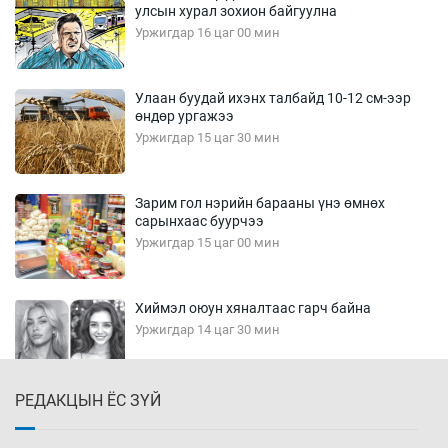
улсын хурал зохион байгуулна
Уржигдар 16 цаг 00 мин
Улаан буудай ихэнх талбайд 10-12 см-ээр
өндөр ургажээ
Уржигдар 15 цаг 30 мин
Зарим гол нэрийн барааны үнэ өмнөх
сарынхаас буурчээ
Уржигдар 15 цаг 00 мин
Хиймэл оюун хяналтаас гарч байна
Уржигдар 14 цаг 30 мин
РЕДАКЦЫН ЁС ЗҮЙ
Эмэгтэйчүүд Бээжин, эрэгтэйчүүд Японд
бэлтгэл базаахаар хилийн дээс алхлаа