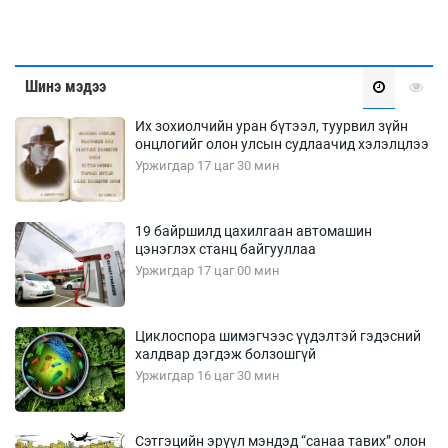
Шинэ мэдээ
Их зохиолчийн уран бүтээл, туурвил зүйн
онцлогийг олон улсын судлаачид хэлэлцлээ
Уржигдар 17 цаг 30 мин
19 байршилд цахилгаан автомашин
цэнэглэх станц байгууллаа
Уржигдар 17 цаг 00 мин
Циклоспора шимэгчээс үүдэлтэй гэдэсний
халдвар дэгдэж болзошгүй
Уржигдар 16 цаг 30 мин
Сэтгэцийн эрүүл мэндэд “санаа тавих” олон