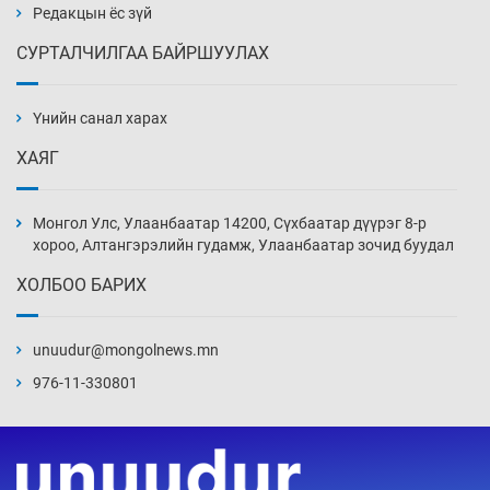
Уржигдар 14 цаг 00 мин
Редакцын ёс зүй
СУРТАЛЧИЛГАА БАЙРШУУЛАХ
АНУ-ын Цэргийн кибер командлалаын
ажилтнууд амиа хорлох явдал эрс
нэмэгджээ
Үнийн санал харах
Уржигдар 13 цаг 52 мин
ХАЯГ
Монголын шигшээ Хонконгийн багийг ялж,
эхний хожлоо авлаа
Монгол Улс, Улаанбаатар 14200, Сүхбаатар дүүрэг 8-р
Уржигдар 13 цаг 30 мин
хороо, Алтангэрэлийн гудамж, Улаанбаатар зочид буудал
ХОЛБОО БАРИХ
Техникийн өндөр үзүүлэлттэй агаарын хөлөг
худалдан авах хүсэлтээ уламжлав
unuudur@mongolnews.mn
Уржигдар 13 цаг 00 мин
976-11-330801
“Шатахууны бус, бодлогын хомсдол
нүүрлээд байна”
Уржигдар 12 цаг 30 мин