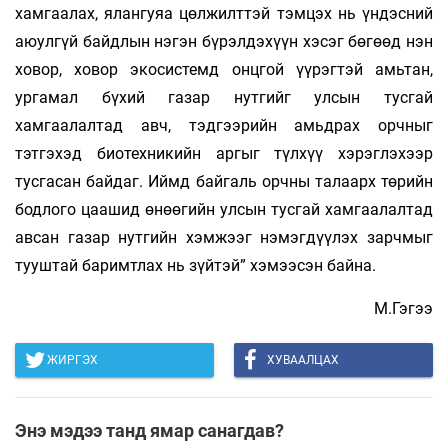
хамгаалах, ялангуяа цөлжилттэй тэмцэх нь үндэсний
аюулгүй байдлын нэгэн бүрэлдэхүүн хэсэг бөгөөд нэн
ховор, ховор экосистемд онцгой үүрэгтэй амьтан,
ургамал бүхий газар нутгийг улсын тусгай
хамгаалалтад авч, тэдгээрийн амьдрах орчныг
тэтгэхэд биотехникийн аргыг түлхүү хэрэглэхээр
тусгасан байдаг. Иймд байгаль орчны талаарх төрийн
бодлого цаашид өнөөгийн улсын тусгай хамгаалалтад
авсан газар нутгийн хэмжээг нэмэгдүүлэх зарчмыг
тууштай баримтлах нь зүйтэй” хэмээсэн байна.
М.Гэгээ
ЖИРГЭХ
ХУВААЛЦАХ
Энэ мэдээ танд ямар санагдав?