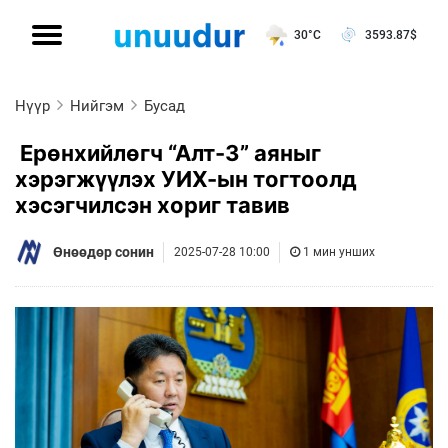
30°C
3593.87
$
Нүүр
Нийгэм
Бусад
Ерөнхийлөгч “Алт-3” аяныг
хэрэгжүүлэх УИХ-ын тогтоолд
хэсэгчилсэн хориг тавив
Өнөөдөр сонин
2025-07-28 10:00
1 мин унших