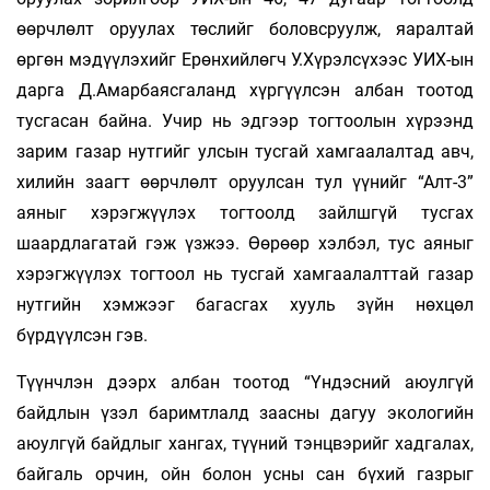
өөрчлөлт оруулах төслийг боловсруулж, яаралтай
өргөн мэдүүлэхийг Ерөнхийлөгч У.Хүрэлсүхээс УИХ-ын
дарга Д.Амарбаясгаланд хүргүүлсэн албан тоотод
тусгасан байна. Учир нь эдгээр тогтоолын хүрээнд
зарим газар нутгийг улсын тусгай хамгаалалтад авч,
хилийн заагт өөрчлөлт оруулсан тул үүнийг “Алт-3”
аяныг хэрэгжүүлэх тогтоолд зайлшгүй тусгах
шаардлагатай гэж үзжээ. Өөрөөр хэлбэл, тус аяныг
хэрэгжүүлэх тогтоол нь тусгай хамгаалалттай газар
нутгийн хэмжээг багасгах хууль зүйн нөхцөл
бүрдүүлсэн гэв.
Түүнчлэн дээрх албан тоотод “Үндэсний аюулгүй
байдлын үзэл баримтлалд заасны дагуу экологийн
аюулгүй байдлыг хангах, түүний тэнцвэрийг хадгалах,
байгаль орчин, ойн болон усны сан бүхий газрыг