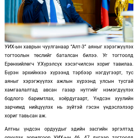
УИХ-ын хаврын чуулганаар “Алт-3” аяныг хэрэгжүүлэх
тогтоолын төслийг баталсан билээ. Уг тогтоолд
Ерөнхийлөгч У.Хүрэлсүх хэсэгчилсэн хориг тавилаа.
Бүрэн эрхийнхээ хүрээнд тэрбээр нэгдүгээрт, тус
аяныг хэрэгжүүлэх ажлын хүрээнд улсын тусгай
хамгаалалтад авсан газар нутгийг нэмэгдүүлэх
бодлого баримтлах, хоёрдугаарт, Үндсэн хуулийн
зарчимд нийцүүлэх нь зүйтэй гэсэн үндэслэлээр
хориг тавьсан аж.
Алтны үндсэн ордуудыг эдийн засгийн эргэлтэд
оруулах зорилгоор УИХ-ын 46, 47 дугаар тогтоолд