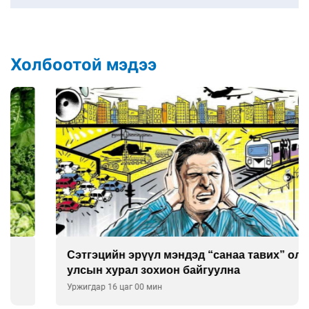
Холбоотой мэдээ
Сэтгэцийн эрүүл мэндэд “санаа тавих” олон
улсын хурал зохион байгуулна
Уржигдар 16 цаг 00 мин