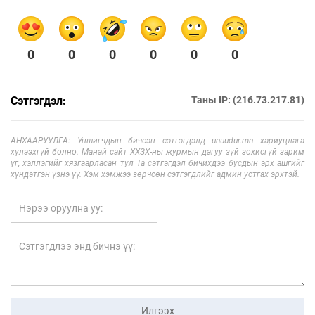
0
0
0
0
0
0
Сэтгэгдэл:
Таны IP: (216.73.217.81)
АНХААРУУЛГА: Уншигчдын бичсэн сэтгэгдэлд unuudur.mn хариуцлага
хүлээхгүй болно. Манай сайт ХХЗХ-ны журмын дагуу зүй зохисгүй зарим
үг, хэллэгийг хязгаарласан тул Та сэтгэгдэл бичихдээ бусдын эрх ашгийг
хүндэтгэн үзнэ үү. Хэм хэмжээ зөрчсөн сэтгэгдлийг админ устгах эрхтэй.
Илгээх