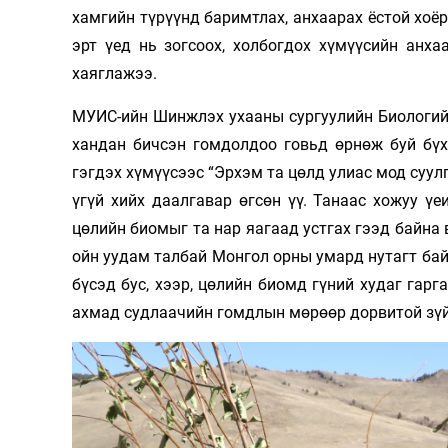
хамгийн түрүүнд баримтлах, анхаарах ёстой хоё
эрт үед нь зогсоох, холбогдох хүмүүсийн анх
хаяглажээ.
МУИС-ийн Шинжлэх ухааны сургуулийн Биологийн
хандан бичсэн гомдолдоо говьд өрнөж буй бүх
гэгдэх хүмүүсээс “Эрхэм та цөлд улиас мод суулг
үгүй хийх даалгавар өгсөн үү. Танаас хожуу ү
цөлийн биомыг та нар яагаад устгах гээд байна 
ойн уудам талбай Монгол орны умард нутагт байг
бүсэд бус, хээр, цөлийн биомд гүний худаг гарг
ахмад судлаачийн гомдлын мөрөөр дорвитой зүйл