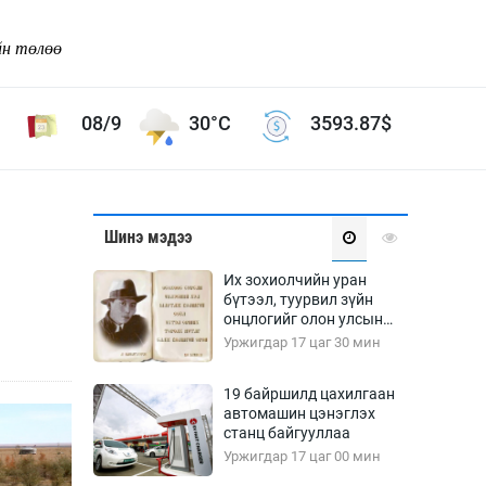
йн төлөө
08/9
30°C
3593.87
$
Соёл урлаг
Шинэ мэдээ
ой хөгжлийн зорилго -
Сонгодог урлаг
Их зохиолчийн уран
Ардын урлаг
бүтээл, туурвил зүйн
онцлогийг олон улсын
Дүрслэх урлаг
судлаачид хэлэлцлээ
Уржигдар 17 цаг 30 мин
Өв соёл
таг
Кино урлаг
19 байршилд цахилгаан
автомашин цэнэглэх
 орчин
Цирк
станц байгууллаа
ол
Уржигдар 17 цаг 00 мин
Рок поп, хип хоп
энд