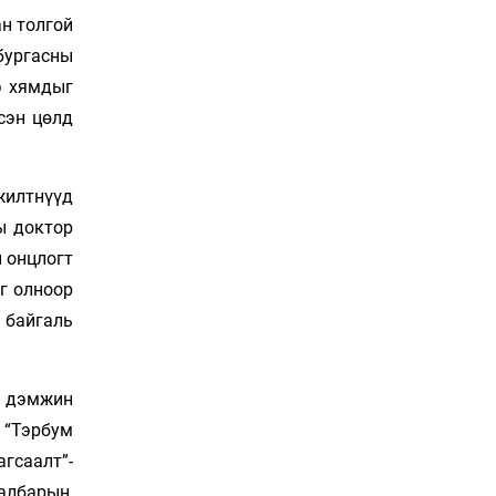
2026-08-06
ан толгой
бургасны
Иран тэсэж үлдсэн ч
э хямдыг
удаан хугацаанд хүнд
үеийг туулна
сэн цөлд
2026-08-06
Боловсролын зээлийн
жилтнүүд
сангаар гадаадад
суралцагчдын
ы доктор
амьжиргааны зардлын
2026-08-06
н онцлогт
хэмжээг шинэчлэн
тогтоох нь
йг олноор
Монголын баг Абу Дабид
 байгаль
медалийн хур буулгаж
байна
2026-08-06
г дэмжин
Б.Учрал, Ё.Пүрэвдаш нар
 “Тэрбум
Азийн АШТ-д мөнгө, хүрэл
медаль хүртэв
гсаалт”-
2026-08-06
албарын,