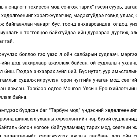
ын онцлогт тохирсон мод сонгож тарих” гэсэн суурь, цага
 хөдөлгөөнийг хэрэгжүүлэгчид мэдэхгүйдээ говьд улиас, 
ж байгаачлан чанарт бус, тоонд анхаарсандаа, олдоц, үн
риуцлагын тогтолцоо байхгүйдээ ийн дураараа дургиж, эл
алтай.
рнүүлэх боллоо гэх үеэс л ойн салбарын судлаач, мэргэ
С-ийн дэд захирлаар ажиллаж байсан, ой судлалын ухаан
л биш. Гэхдээ анхаарах зүйл бий. Бүс нутаг, уур амьсгалы
гамлыг судалж илрүүлэн, орон нутгийн унаган мод, сөөги
ээн ярьсан. Тэрбээр өдгөө Монгол Улсын Ерөнхийлөгчийн
ллаж байна.
эмтдээс бүрдсэн баг “Тэрбум мод” үндэсний хөдөлгөөний
үрээнд шинжлэх ухааны хүрээлэнгийн нэр бүхий судлаачид
айгаль болон ногоон байгууламжид тарих мод, сөөгний жа
й хөдөлгөөнийг хэрэгжүүлэх ажлын далбаан дор ойн с