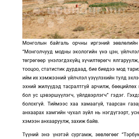
126-гийн НЭГ
Монголын байгаль орчны иргэний зөвлөлийн 
“Монголчууд модны экологийн үнэ цэн, үйлчлэ
төгрөгөөр үнэлэгдэхүйц хүчилтөрөгч ялгаруул
тооцоо, статистик дурдаад, бие биедээ мод тари
ийм их хэмжээний үйлчлэл үзүүлэхийн тулд эхлээ
Ертөнц
Спорт
эхний жилүүдэд тасралтгүй арчилж, бөөцийлөх 
Нийгэм
Бөх
бол ус цэвэршүүлэгч, үйлдвэрлэгч” гэдэг. Гэх
Техник технологи
Сагсан бөмбөг
болохгүй. Тиймээс хаа хамаагүй, таарсан газ
Шинжлэх ухаан
Хөлбөмбөг
анхаарах хамгийн чухал зүйл нь нэгдүгээрт, усн
Сонин хачин
Олимпын төрөл
хэмээн анхааруулж, захиж байв.
Дэлхийн монгол
Тулааны спорт
Түүний энэ үнэтэй сургамж, зөвлөгөөг “Тэрбу
Олимпын бус төр