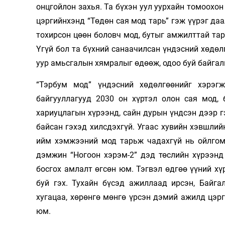
онцгойлон захья. Та бүхэн уул уурхайн томоохон
Олимп 2024
цэргийнхэнд “Төдөн сая мод тарь” гэж үүрэг даа
тохирсон цөөн боловч мод, бутыг амжилттай тар
Үгүй бол та бүхний санаачилсан үндэсний хөдөл
уур амьсгалын хямралыг өдөөж, одоо буй байгали
“Тэрбум мод” үндэсний хөдөлгөөнийг хэрэг
байгууллагууд 2030 он хүртэл олон сая мод,
хариуцлагын хүрээнд, сайн дурын үндсэн дээр г
байсан гэхэд хилсдэхгүй. Угаас хувийн хэвшлий
ийм хэмжээний мод тарьж чадахгүй нь ойлгомж
дэмжин “Ногоон хэрэм-2” дэд төслийн хүрээнд
босгох амлалт өгсөн юм. Тэгвэл өдгөө үүний хү
буй гэх. Тухайн бүсэд ажиллаад ирсэн, Байга
хугацаа, хөрөнгө мөнгө үрсэн дэмий ажилд цэр
юм.