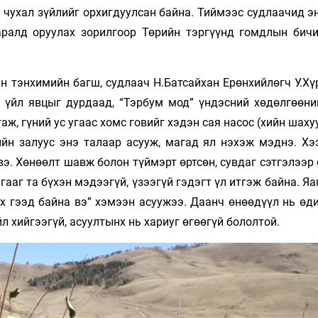
р чухал зүйлийг орхигдуулсан байна. Тиймээс судлаачид 
ааралд оруулах зорилгоор Төрийн тэргүүнд гомдлын бичи
 тэнхимийн багш, судлаач Н.Батсайхан Ерөнхийлөгч У.Хү
 үйл явцыг дурдаад, “Тэрбум мод” үндэсний хөдөлгөөни
аж, гүний ус угаас хомс говийг хэдэн сая насос (хийн шаху
еийн залуус энэ талаар асууж, магад ял нэхэж мэднэ. Хэ
вэ. Хөнөөлт шавж болон түймэрт өртсөн, сувдаг сэтгэлээр
ааг та бүхэн мэдээгүй, үзээгүй гэдэгт үл итгэж байна. Я
ах гээд байна вэ” хэмээн асуужээ. Даанч өнөөдүүл нь өд
 хийгээгүй, асуултынх нь хариуг өгөөгүй бололтой.