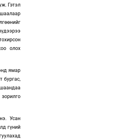
хөлөг худалдан авах
уж. Гэтэл
хүсэлтээ уламжлав
Уржигдар 13 цаг 00 мин
ушаалаар
“Шатахууны бус,
лгөөнийг
бодлогын хомсдол
нүдээрээ
нүүрлээд байна”
 тохирсон
Уржигдар 12 цаг 30 мин
жоо олох
Дөрвөн чиглэлд шөнийн
автобус иргэдэд
үйлчилж буй гэв
энд ямар
Уржигдар 12 цаг 00 мин
т бургас,
“Туул усан цогцолбор”-ын
хашаандаа
ТЭЗҮ-ийг Энэтхэгийн
м зорилго
компанид хариуцуулжээ
Уржигдар 11 цаг 30 мин
нэ. Усан
Алтны үнэ долоо
хоногийнхоо дээд
лд гүний
түвшинд хүрэв
ргуулахад
Уржигдар 11 цаг 00 мин