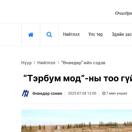
Өчигдрө
Хайх »
Нийтлэл
Улс төр
Эдийн зас
Нийтлэл
Улс төр
Нүүр
Нийтлэл
“Өнөөдөр”-ийн сэдэв
Тоймчийн үг
Ерөнхийлөгч
“Тэрбум мод”-ны тоо гү
Өнөөдрийн сэдэв
Засгийн газар
Арай ч дээ
Улсын их хурал
Өнөөдөр сонин
2025-07-28 12:00
7 мин унших
Тэрслүү үг
Сөрөг хүчин
Өнөөдрийн трендүүд
Нам, хөдөлгөөн
Монгол-Ньюс 25 жил
"Тамхины цэг"
Сонгууль-2024