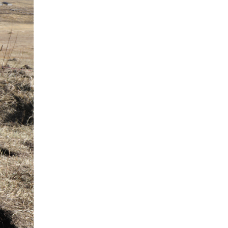
Тэтгэлэг, хөнгөлөлттэй
зээлийн санхүүжилт
саатсанаас олон оюутан
төлбөрийн дарамтад
2026-08-06
оров
Налайх дүүргийнхэн
хошой аваргаар
шалгарлаа
2026-08-06
БНСУ-д хэт халсны
улмаас 19 хүн нас
баржээ
2026-08-06
“DeepSeek” компани
ӨМӨЗО-д хиймэл оюуны
дата төв байгуулахаар
төлөвлөж байна
2026-08-06
Дашчойлин хийд