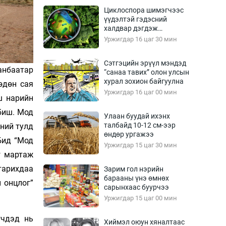
Урлагтай яриа
Циклоспора шимэгчээс
өрчил
үүдэлтэй гэдэсний
халдвар дэгдэж
энд-Эрхэм баян
болзошгүй
Уржигдар 16 цаг 30 мин
Сэтгэцийн эрүүл мэндэд
анбаатар
“санаа тавих” олон улсын
хүний үг
хурал зохион байгуулна
өдөн сая
Уржигдар 16 цаг 00 мин
ш нарийн
 биш. Мод
Улаан буудай ихэнх
талбайд 10-12 см-ээр
үний тулд
ага
Бусад
өндөр ургажээ
Бид “Мод
Уржигдар 15 цаг 30 мин
Фото
г мартаж
сурвалжлагч
Видео
тарихдаа
Зарим гол нэрийн
Инфографик
барааны үнэ өмнөх
н онцлог”
сарынхаас буурчээ
Санал асуулга
Уржигдар 15 цаг 00 мин
гчдэд нь
Хиймэл оюун хяналтаас