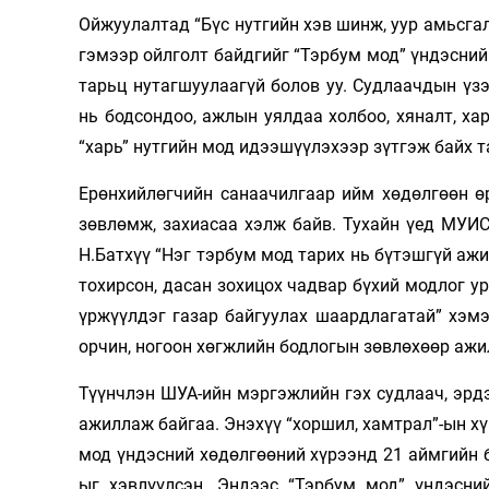
Ойжуулалтад “Бүс нутгийн хэв шинж, уур амьсгал
гэмээр ойлголт байдгийг “Тэрбум мод” үндэсний
тарьц нутагшуулаагүй болов уу. Судлаачдын үзэ
нь бодсондоо, ажлын уялдаа холбоо, хяналт, ха
“харь” нутгийн мод идээшүүлэхээр зүтгэж байх т
Ерөнхийлөгчийн санаачилгаар ийм хөдөлгөөн ө
зөвлөмж, захиасаа хэлж байв. Тухайн үед МУИ
Н.Батхүү “Нэг тэрбум мод тарих нь бүтэшгүй ажи
тохирсон, дасан зохицох чадвар бүхий модлог ур
үржүүлдэг газар байгуулах шаардлагатай” хэм
орчин, ногоон хөгжлийн бодлогын зөвлөхөөр ажи
Түүнчлэн ШУА-ийн мэргэжлийн гэх судлаач, эрд
ажиллаж байгаа. Энэхүү “хоршил, хамтрал”-ын х
мод үндэсний хөдөлгөөний хүрээнд 21 аймгийн б
ыг хэвлүүлсэн. Эндээс “Тэрбум мод” үндэсни