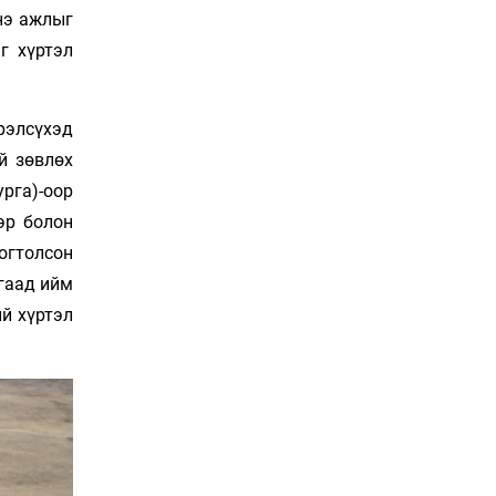
энэ ажлыг
Сурагчдын дүрэмт
г хүртэл
хувцасны иж бүрдэлд
поло цамц орууллаа
Уржигдар 10 цаг 30 мин
рэлсүхэд
й зөвлөх
Шинжлэх ухаанаа хөсөр
хаясан улс чадваргүй
урга)-оор
мэргэжилтнүүд л
эр болон
“үйлдвэрлэдэг”
Уржигдар 10 цаг 00 мин
 огтолсон
Аппликэйшн
агаад ийм
хөгжүүлэхийн оронд
ий хүртэл
ажлаа хий, Г.Дамдинням
сайд аа
Уржигдар 09 цаг 30 мин
Эвдэрхий замаар түрээ
барьж, иргэдийнхээ
халаасыг тэмтэрч
эхэллээ
Уржигдар 09 цаг 00 мин