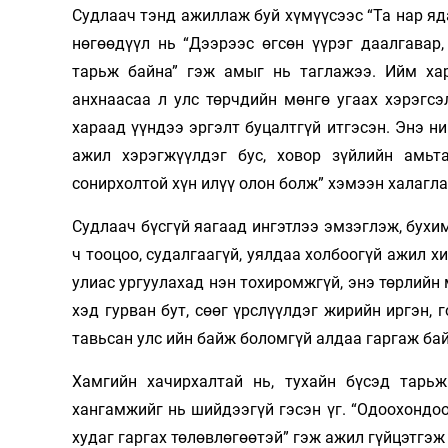
Судлаач тэнд ажиллаж буй хүмүүсээс “Та нар яд
нөгөөдүүл нь “Дээрээс өгсөн үүрэг даалгавар
тарьж байна” гэж амыг нь таглажээ. Ийм хари
анхнаасаа л улс төрчдийн мөнгө угаах хэрэгс
хараад үүндээ эргэлт буцалтгүй итгэсэн. Энэ ни
ажил хэрэгжүүлдэг бус, ховор зүйлийн амь
сонирхолтой хүн илүү олон болж” хэмээн халагла
Судлаач бүсгүй яагаад ингэтлээ эмзэглэж, бухи
ч тооцоо, судалгаагүй, уялдаа холбоогүй ажил хи
улиас ургуулахад нэн тохиромжгүй, энэ төрлийн
хэд гурван бут, сөөг үрслүүлдэг жирийн иргэн, 
тавьсан улс ийн байж боломгүй алдаа гаргаж бай
Хамгийн хачирхалтай нь, тухайн бүсэд тарь
хангамжийг нь шийдээгүй гэсэн үг. “Одоохондо
худаг гаргах төлөвлөгөөтэй” гэж ажил гүйцэтгэж