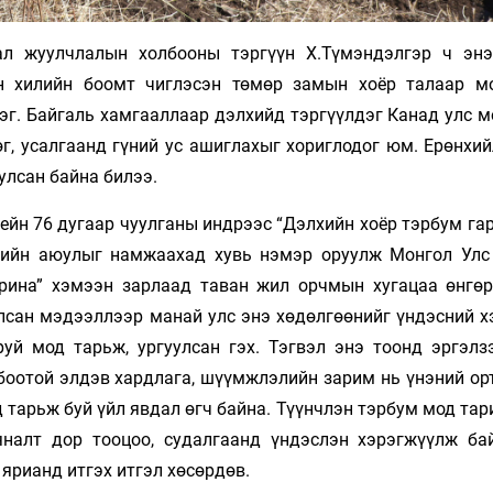
ал жуулчлалын холбооны тэргүүн Х.Түмэндэлгэр ч эн
ын хилийн боомт чиглэсэн төмөр замын хоёр талаар м
эг. Байгаль хамгааллаар дэлхийд тэргүүлдэг Канад улс м
өг, усалгаанд гүний ус ашиглахыг хориглодог юм. Ерөнхи
улсан байна билээ.
ейн 76 дугаар чуулганы индрээс “Дэлхийн хоёр тэрбум га
тийн аюулыг намжаахад хувь нэмэр оруулж Монгол Улс
рина” хэмээн зарлаад таван жил орчмын хугацаа өнгөр
улсан мэдээллээр манай улс энэ хөдөлгөөнийг үндэсний 
уй мод тарьж, ургуулсан гэх. Тэгвэл энэ тоонд эргэлзэ
лбоотой элдэв хардлага, шүүмжлэлийн зарим нь үнэний ор
 тарьж буй үйл явдал өгч байна. Түүнчлэн тэрбум мод та
яналт дор тооцоо, судалгаанд үндэслэн хэрэгжүүлж ба
ярианд итгэх итгэл хөсөрдөв.