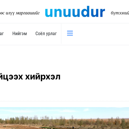
өс илүү маргаашийг
бүтээхи
аг
Нийгэм
Соёл урлаг
Эдийн засаг
Нийгэм
Төсөв
Тогтворт
йцээх хийрхэл
17
Уул уурхай
Танилц
Хөрөнгийн зах зээл
Нийслэл
Банк санхүү
Орон ну
Хөдөө аж ахуй
Байгаль
Дэд бүтэц
Боловср
Бизнес
Эрүүл м