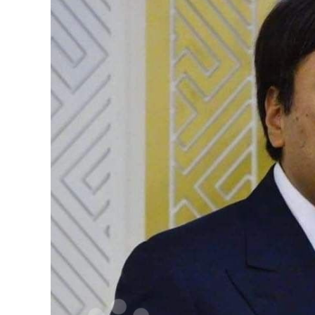
126-гийн НЭГ
Ертөнц
Спорт
Нийгэм
Бөх
Техник технологи
Сагсан бөмбөг
Шинжлэх ухаан
Хөлбөмбөг
Сонин хачин
Олимпын төрөл
Дэлхийн монгол
Тулааны спорт
Олимпын бус төр