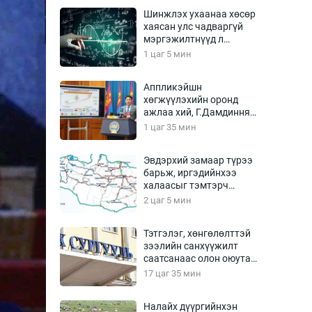
Урлагтай яриа
Шинжлэх ухаанаа хөсөр
өрчил
хаясан улс чадваргүй
мэргэжилтнүүд л
энд-Эрхэм баян
“үйлдвэрлэдэг”
1 цаг 5 мин
Аппликэйшн
хөгжүүлэхийн оронд
хүний үг
ажлаа хий, Г.Дамдинням
сайд аа
1 цаг 35 мин
Эвдэрхий замаар түрээ
барьж, иргэдийнхээ
ага
Бусад
халаасыг тэмтэрч
эхэллээ
2 цаг 5 мин
Фото
сурвалжлагч
Видео
Тэтгэлэг, хөнгөлөлттэй
Инфографик
зээлийн санхүүжилт
саатсанаас олон оюутан
Санал асуулга
төлбөрийн дарамтад
17 цаг 35 мин
оров
Налайх дүүргийнхэн