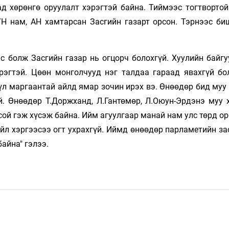
д хөрөнгө оруулалт хэрэгтэй байна. Тиймээс тогтвортой
ҮН нам, АН хамтарсан Засгийн газарт орсон. Тэрнээс би
с болж Засгийн газар нь огцорч болохгүй. Хуулийн байгу
рэгтэй. Цөөн монголчууд нэг талдаа гараад явахгүй бо
үл маргаантай айлд ямар зочин ирэх вэ. Өнөөдөр бид муу
й. Өнөөдөр Т.Доржханд, Л.Гантөмөр, Л.Оюун-Эрдэнэ муу 
сой гэж хүсэж байна. Ийм агуулгаар манай нам улс төрд о
йл хэргээсээ огт ухрахгүй. Иймд өнөөдөр парламетийн за
байна" гэлээ.