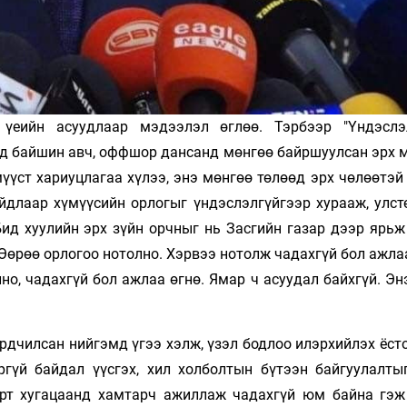
еийн асуудлаар мэдээлэл өглөө. Тэрбээр "Үндэслэ
ад байшин авч, оффшор дансанд мөнгөө байршуулсан эрх 
үст хариуцлагаа хүлээ, энэ мөнгөө төлөөд эрх чөлөөтэй 
айдлаар хүмүүсийн орлогыг үндэслэлгүйгээр хурааж, улст
Бид хуулийн эрх зүйн орчныг нь Засгийн газар дээр ярьж
Өөрөө орлогоо нотолно. Хэрвээ нотолж чадахгүй бол ажла
но, чадахгүй бол ажлаа өгнө. Ямар ч асуудал байхгүй. Э
рдчилсан нийгэмд үгээ хэлж, үзэл бодлоо илэрхийлэх ёст
ргүй байдал үүсгэх, хил холболтын бүтээн байгуулалтыг
 урт хугацаанд хамтарч ажиллаж чадахгүй юм байна гэж