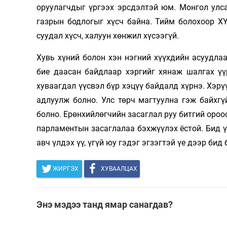
оруулагчдыг үргээх эрсдэлтэй юм. Монгол улса
газрын бодлогыг хүсч байна. Тийм болохоор Х
суудал хүсч, халуун хөнжил хүсээгүй.
Хувь хүний болон хэн нэгний хүүхдийн асуудлаа
бие даасан байдлаар хэргийг хянаж шалгах үү
хуваагдал үүсвэл бүр хэцүү байдалд хүрнэ. Хэрү
адлуулж болно. Улс төрч магтуулна гэж байхгү
болно. Ерөнхийлөгчийн засаглал руу битгий ороо
парламентын засаглалаа бэхжүүлэх ёстой. Бид ү
авч үлдэх үү, үгүй юу гэдэг эгзэгтэй үе дээр бид 
ЖИРГЭХ
ХУВААЛЦАХ
Энэ мэдээ танд ямар санагдав?