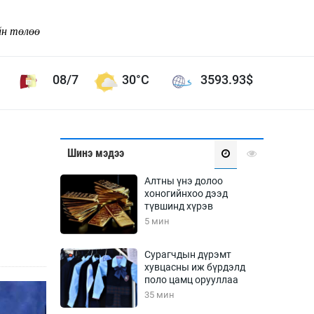
йн төлөө
08/7
30°C
3593.93
$
Соёл урлаг
Шинэ мэдээ
ой хөгжлийн зорилго -
Сонгодог урлаг
Алтны үнэ долоо
Ардын урлаг
хоногийнхоо дээд
түвшинд хүрэв
Дүрслэх урлаг
5 мин
Өв соёл
таг
Кино урлаг
Сурагчдын дүрэмт
хувцасны иж бүрдэлд
 орчин
Цирк
поло цамц орууллаа
ол
35 мин
Рок поп, хип хоп
энд