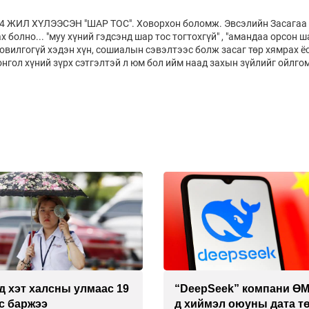
ИЛ ХҮЛЭЭСЭН "ШАР ТОС". Ховорхон боломж. Эвсэлийн Засагаа
 болно... "муу хүний гэдсэнд шар тос тогтохгүй" , "амандаа орсон 
 овилгогүй хэдэн хүн, сошиалын сэвэлтээс болж засаг төр хямрах ёс
нгол хүний зүрх сэтгэлтэй л юм бол ийм наад захын зүйлийг ойлго
Seek” компани ӨМӨЗО-
Дашчойлин хийд жуулч
мэл оюуны дата төв
зориулсан тусгай үйлчи