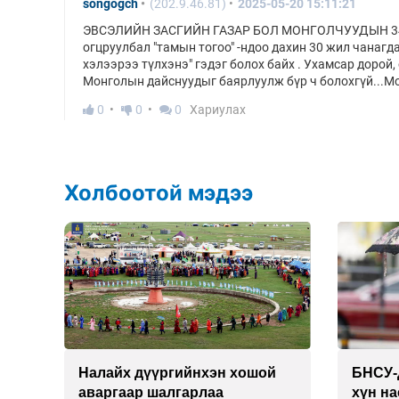
songogch
(202.9.46.81)
2025-05-20 15:11:21
ЭВСЭЛИЙН ЗАСГИЙН ГАЗАР БОЛ МОНГОЛЧУУДЫН 34 Ж
огцруулбал "тамын тогоо" -ндоо дахин 30 жил чанагдах
хэлээрээ түлхэнэ" гэдэг болох байх . Ухамсар дорой,
Монголын дайснуудыг баярлуулж бүр ч болохгүй...Мо
0
0
0
Хариулах
Холбоотой мэдээ
й
БНСУ-д хэт халсны улмаас 19
“Deep
хүн нас баржээ
д хий