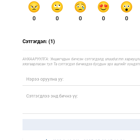
0
0
0
0
0
Сэтгэгдэл: (1)
АНХААРУУЛГА: Уншигчдын бичсэн сэтгэгдэлд unuudur.mn хариуцла
хязгаарласан тул Та сэтгэгдэл бичихдээ бусдын эрх ашгийг хүндэтг