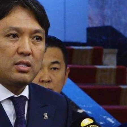
Ханш
Хэрэг з
Эрэлттэй мэдээ
Эрүүл м
Хууль ёс
Хүмүүс
Албаны 
Бусад
Life style
Ярилцл
Зөвлөгөө
Хоймор
Өнөөдрийн тухай
Уншигч-
өл