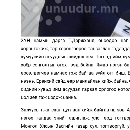
Олимп 2024
ХҮН намын дарга Т.Доржханд өнөөдөр цаг ү
хөрөнгөжиж, тэр хөрөнгөөрөө тансаглан гадаад
хүмүүсийн асуудлыг шийдэх юм. Тэгээд ийм хүмү
хоёр сонголтыг өгөх гээд байна. Ямар нэгэн б
өрсөлдөгчөө намнах гэж байгаа зүйл огт биш. 
нээнэ. Ерөнхий сайд өөр манлайлан хийж байна. 
бидний хувьд ийм асуудал гарвал орлогоо нотол
бол зөв гэж бодож байна.
Залуусын жагсаал цуглаан хийж байгаа нь зөв. А
нөгөө талдаа энийг ашиглаж, улс төрд тогтво
Монгол Улсын Засгийн газар сул, тогтворгүй,