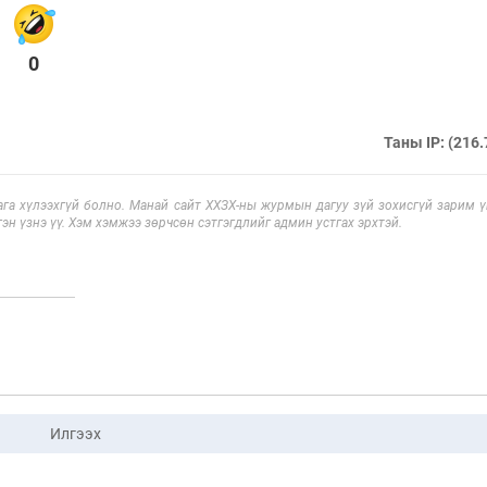
0
Таны IP: (216.
га хүлээхгүй болно. Манай сайт ХХЗХ-ны журмын дагуу зүй зохисгүй зарим үг
эн үзнэ үү. Хэм хэмжээ зөрчсөн сэтгэгдлийг админ устгах эрхтэй.
Илгээх