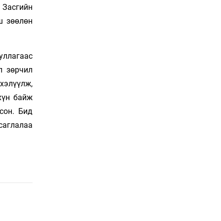
нь
 Засгийн
19 цаг 35 мин
ш зөөлөн
Тарвага хууль бусаар
агнах зөрчил буурсангүй
20 цаг 5 мин
уллагаас
л зөрчил
 хэлүүлж,
Х.Улам-Өрнөх байр
урагшилж, долоод
хүн байж
жагсжээ
рсон. Бид
20 цаг 35 мин
саглалаа
Ж.Лхагвабат өсвөр
үеийнхний ДАШТ-ийг
дэнсэлнэ
21 цаг 5 мин
Иран тэсэж үлдсэн ч
удаан хугацаанд хүнд
үеийг туулна
21 цаг 35 мин