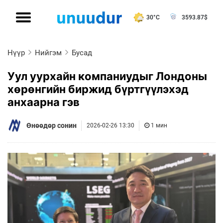
30°C
3593.87
$
Нүүр
Нийгэм
Бусад
Уул уурхайн компаниудыг Лондоны
хөрөнгийн биржид бүртгүүлэхэд
анхаарна гэв
Өнөөдөр сонин
2026-02-26 13:30
1 мин