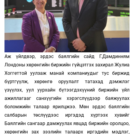
Аж үйлдвэр, эрдэс баялгийн сайд Г.Дамдинням
Лондоны хөрөнгийн биржийн гүйцэтгэх захирал Жулиа
Хоггеттой уулзаж манай компаниудыг тус биржид
бүртгүүлж, хөрөнгө оруулалт татахад дэмжлэг
үзүүлэх, уул уурхайн бүтээгдэхүүний биржийн үйл
ажиллагааг санхүүгийн хэрэгслүүдээр баяжуулах
боломжийн талаар ярилцжээ. Мөн эрдэс баялгийн
салбарын төслүүдээс иргэдэд хүртээх хувийг
Баялгийн сангаар дамжуулах явцад биржийн оролцоо,
хөрөнгийн зах зээлийн талаарх иргэдийн мэдлэг,