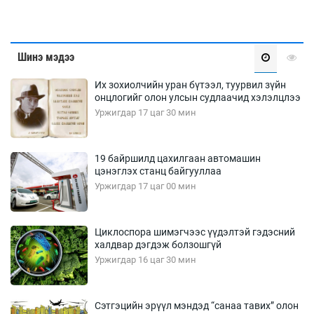
Шинэ мэдээ
Их зохиолчийн уран бүтээл, туурвил зүйн
онцлогийг олон улсын судлаачид хэлэлцлээ
Уржигдар 17 цаг 30 мин
19 байршилд цахилгаан автомашин
цэнэглэх станц байгууллаа
Уржигдар 17 цаг 00 мин
Циклоспора шимэгчээс үүдэлтэй гэдэсний
халдвар дэгдэж болзошгүй
Уржигдар 16 цаг 30 мин
Сэтгэцийн эрүүл мэндэд “санаа тавих” олон