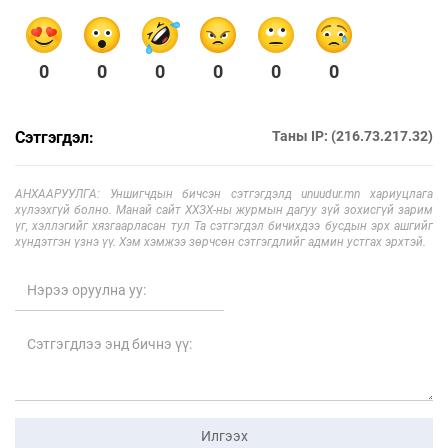
0
0
0
0
0
0
Сэтгэгдэл:
Таны IP: (216.73.217.32)
АНХААРУУЛГА: Уншигчдын бичсэн сэтгэгдэлд unuudur.mn хариуцлага
хүлээхгүй болно. Манай сайт ХХЗХ-ны журмын дагуу зүй зохисгүй зарим
үг, хэллэгийг хязгаарласан тул Та сэтгэгдэл бичихдээ бусдын эрх ашгийг
хүндэтгэн үзнэ үү. Хэм хэмжээ зөрчсөн сэтгэгдлийг админ устгах эрхтэй.
Илгээх