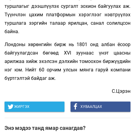
туршлагыг дээшлүүлэх сургалт зохион байгуулах аж.
Түүнчлэн цахим платформын хэрэглээг нэвтрүүлэх
туршлага зэргийн талаар ярилцан, санал солилцсон
байна.
Лондоны хөрөнгийн бирж нь 1801 онд албан ёсоор
байгуулагдсан бөгөөд XVI зуунаас үнэт цаасны
арилжаа хийж эхэлсэн дэлхийн томоохон биржүүдийн
нэг юм. Нийт 60 орчим улсын мянга гаруй компани
бүртгэлтэй байдаг аж.
С.Цэрэн
ЖИРГЭХ
ХУВААЛЦАХ
Энэ мэдээ танд ямар санагдав?