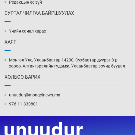
Редакцын ёс зүй
СУРТАЛЧИЛГАА БАЙРШУУЛАХ
АНУ-ын Цэргийн кибер командлалаын
ажилтнууд амиа хорлох явдал эрс
нэмэгджээ
Үнийн санал харах
Уржигдар 13 цаг 52 мин
ХАЯГ
Монголын шигшээ Хонконгийн багийг ялж,
эхний хожлоо авлаа
Монгол Улс, Улаанбаатар 14200, Сүхбаатар дүүрэг 8-р
Уржигдар 13 цаг 30 мин
хороо, Алтангэрэлийн гудамж, Улаанбаатар зочид буудал
ХОЛБОО БАРИХ
Техникийн өндөр үзүүлэлттэй агаарын хөлөг
худалдан авах хүсэлтээ уламжлав
unuudur@mongolnews.mn
Уржигдар 13 цаг 00 мин
976-11-330801
“Шатахууны бус, бодлогын хомсдол
нүүрлээд байна”
Уржигдар 12 цаг 30 мин