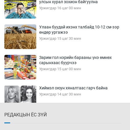
улсын хурал зохион байгуулна
Уржигдар 16 цаг 00 мин
Улаан буудай ихэнх талбайд 10-12 см-ээр
өндөр ургажээ
Уржигдар 15 цаг 30 мин
Зарим гол нэрийн барааны үнэ өмнөх
сарынхаас буурчээ
Уржигдар 15 цаг 00 мин
Хиймэл оюун хяналтаас гарч байна
Уржигдар 14 цаг 30 мин
РЕДАКЦЫН ЁС ЗҮЙ
Эмэгтэйчүүд Бээжин, эрэгтэйчүүд Японд
бэлтгэл базаахаар хилийн дээс алхлаа
Уржигдар 14 цаг 00 мин