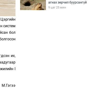
агнах зөрчил буурсангүй
9 цаг 25 мин
. Цэргийн
Х.Улам-Өрнөх байр
эн систем
урагшилж, долоод
жагсжээ
айсан бол
9 цаг 55 мин
 болгосон
Ж.Лхагвабат өсвөр
үеийнхний ДАШТ-ийг
дсэн их,
дэнсэлнэ
10 цаг 25 мин
аадугаар
 жилийн I
Иран тэсэж үлдсэн ч
удаан хугацаанд хүнд
үеийг туулна
М.Гэгээ
10 цаг 55 мин
Боловсролын зээлийн
сангаар гадаадад