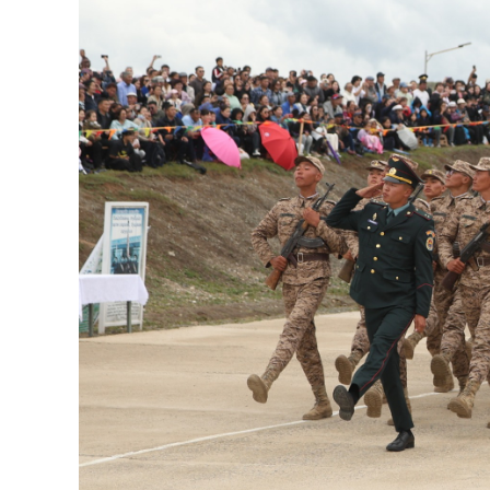
126-гийн НЭГ
Ертөнц
Спорт
Нийгэм
Бөх
Техник технологи
Сагсан бөмбөг
Шинжлэх ухаан
Хөлбөмбөг
Сонин хачин
Олимпын төрөл
Дэлхийн монгол
Тулааны спорт
Олимпын бус төр