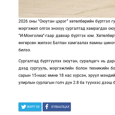
Олимп 2024
2026 оны “Оюутан цэрэг” хөтөлбөрийн бүрт­­гэл гу
мэргэжил ол­гох энэ­­хүү сургалтад хамрагдах оюу
“И-Монголиа”-гаар давхар бүрт­­гэх юм. Хөтөлб
өнгөрсөн жилээс Батлан хамгаалах яамны шинэчил
билээ.
Сургалтад бүртгүүлэх оюутан, суралцагч нь дар
дээд сургууль, мэргэжлийн болон техникийн бол
сарын 15-наас өмнө 18 нас хүрсэн, эрүүл мэн­­дийн
улирлын сурлагын голч дүн 2.8 ба түүнээс дээш 
ЖИРГЭХ
ХУВААЛЦАХ