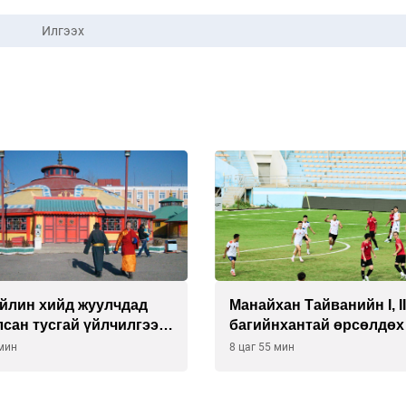
Илгээх
йлин хийд жуулчдад
Манайхан Тайванийн I, I
сан тусгай үйлчилгээ
багийнхантай өрсөлдөх
ж эхэлжээ
 мин
8 цаг 55 мин