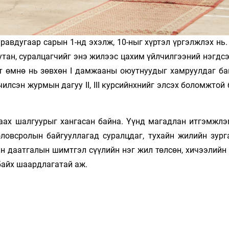
равдугаар сарын 1-нд эхэлж, 10-ныг хүр­­­тэл үргэлжлэх нь
тан, суралцаг­­­­чийг энэ жилээс цахим үйлчилгээний нэгд­с
өрт өмнө нь зөвхөн I дамжааны оюут­нуудыг хамруулдаг б
сэн журмын дагуу II, III курсийнхнийг элсэх бо­­ломжтой
аах шалгуурыг хангасан байна. Үүнд магад­лан итгэмжлэг
овсролын байгуул­ла­­гад суралцдаг, тухайн жилийн зург
 даат­­галын шимтгэл сүүлийн нэг жил төлсөн, хи­­чээ­­лийн
байх шаардлагатай аж.