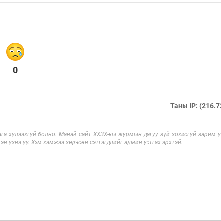
0
Таны IP: (216.7
га хүлээхгүй болно. Манай сайт ХХЗХ-ны журмын дагуу зүй зохисгүй зарим үг
эн үзнэ үү. Хэм хэмжээ зөрчсөн сэтгэгдлийг админ устгах эрхтэй.