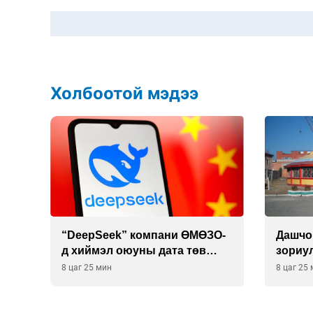
Холбоотой мэдээ
 19
“DeepSeek” компани ӨМӨЗО-
Дашчо
д хиймэл оюуны дата төв
зориул
байгуулахаар төлөвлөж
үзүүл
8 цаг 25 мин
8 цаг 25
байна