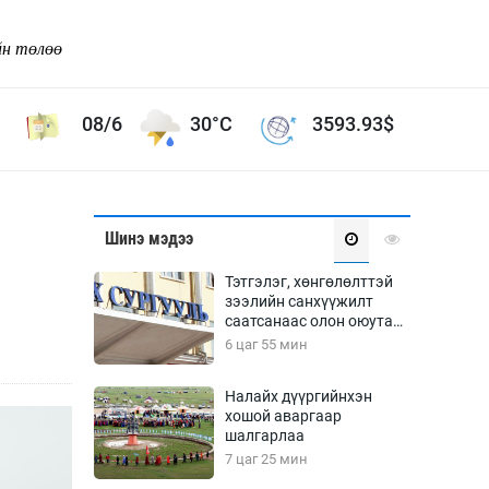
йн төлөө
08/6
30°C
3593.93
$
Соёл урлаг
Шинэ мэдээ
ой хөгжлийн зорилго -
Сонгодог урлаг
Тэтгэлэг, хөнгөлөлттэй
Ардын урлаг
зээлийн санхүүжилт
саатсанаас олон оюутан
Дүрслэх урлаг
төлбөрийн дарамтад
6 цаг 55 мин
Өв соёл
оров
таг
Кино урлаг
Налайх дүүргийнхэн
хошой аваргаар
 орчин
Цирк
шалгарлаа
ол
7 цаг 25 мин
Рок поп, хип хоп
энд