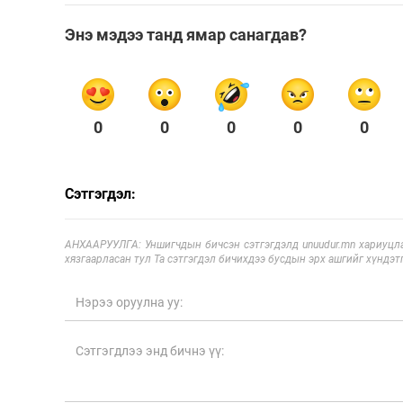
Энэ мэдээ танд ямар санагдав?
0
0
0
0
0
Сэтгэгдэл:
АНХААРУУЛГА: Уншигчдын бичсэн сэтгэгдэлд unuudur.mn хариуцла
хязгаарласан тул Та сэтгэгдэл бичихдээ бусдын эрх ашгийг хүндэтг