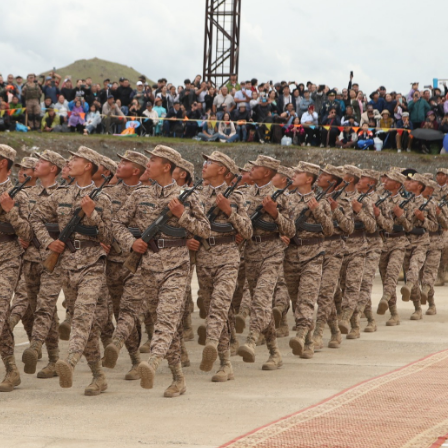
Ханш
Хэрэг з
Эрэлттэй мэдээ
Эрүүл м
Хууль ёс
Хүмүүс
Албаны 
Бусад
Life style
Ярилцл
Зөвлөгөө
Хоймор
Өнөөдрийн тухай
Уншигч-
өл