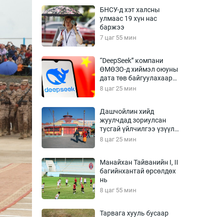
Урлагтай яриа
БНСУ-д хэт халсны
өрчил
улмаас 19 хүн нас
баржээ
энд-Эрхэм баян
7 цаг 55 мин
“DeepSeek” компани
ӨМӨЗО-д хиймэл оюуны
хүний үг
дата төв байгуулахаар
төлөвлөж байна
8 цаг 25 мин
Дашчойлин хийд
жуулчдад зориулсан
ага
Бусад
тусгай үйлчилгээ үзүүлж
эхэлжээ
8 цаг 25 мин
Фото
сурвалжлагч
Видео
Манайхан Тайванийн I, II
Инфографик
багийнхантай өрсөлдөх
нь
Санал асуулга
8 цаг 55 мин
Тарвага хууль бусаар