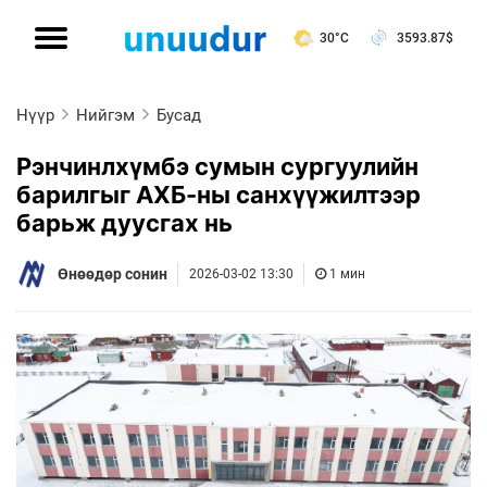
30°C
3593.87
$
Нүүр
Нийгэм
Бусад
Рэнчинлхүмбэ сумын сургуулийн
барилгыг АХБ-ны санхүүжилтээр
барьж дуусгах нь
Өнөөдөр сонин
2026-03-02 13:30
1 мин