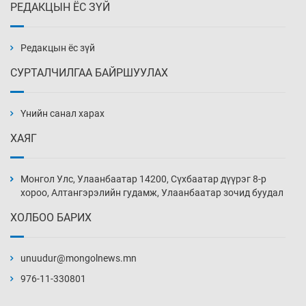
РЕДАКЦЫН ЁС ЗҮЙ
Эмэгтэйчүүд Бээжин, эрэгтэйчүүд Японд
бэлтгэл базаахаар хилийн дээс алхлаа
20 цаг 51 мин
Редакцын ёс зүй
СУРТАЛЧИЛГАА БАЙРШУУЛАХ
АНУ-ын Цэргийн кибер командлалаын
ажилтнууд амиа хорлох явдал эрс
нэмэгджээ
Үнийн санал харах
20 цаг 59 мин
ХАЯГ
Монголын шигшээ Хонконгийн багийг ялж,
эхний хожлоо авлаа
Монгол Улс, Улаанбаатар 14200, Сүхбаатар дүүрэг 8-р
21 цаг 21 мин
хороо, Алтангэрэлийн гудамж, Улаанбаатар зочид буудал
ХОЛБОО БАРИХ
Техникийн өндөр үзүүлэлттэй агаарын хөлөг
худалдан авах хүсэлтээ уламжлав
unuudur@mongolnews.mn
21 цаг 51 мин
976-11-330801
“Шатахууны бус, бодлогын хомсдол