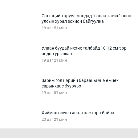
Сэтгэцийн эрүүл мэндэд “санаа тавих” олон
улсын хурал зохион байгуулна
18 цаг 51 мин
Улаан буудай ихэнх талбайд 10-12 см-ээр
өндөр ургажээ
19 цаг 21 мин
Зарим гол нэрийн барааны үнэ өмнөх
сарынхаас буурчээ
19 цаг 51 мин
Хиймэл оюун хяналтаас гарч байна
20 цаг 21 мин