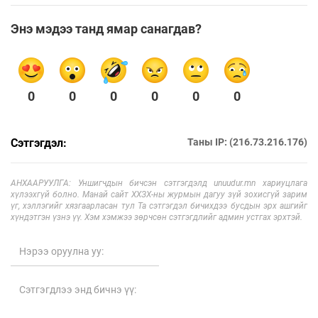
Энэ мэдээ танд ямар санагдав?
0
0
0
0
0
0
Сэтгэгдэл:
Таны IP: (216.73.216.176)
АНХААРУУЛГА: Уншигчдын бичсэн сэтгэгдэлд unuudur.mn хариуцлага
хүлээхгүй болно. Манай сайт ХХЗХ-ны журмын дагуу зүй зохисгүй зарим
үг, хэллэгийг хязгаарласан тул Та сэтгэгдэл бичихдээ бусдын эрх ашгийг
хүндэтгэн үзнэ үү. Хэм хэмжээ зөрчсөн сэтгэгдлийг админ устгах эрхтэй.