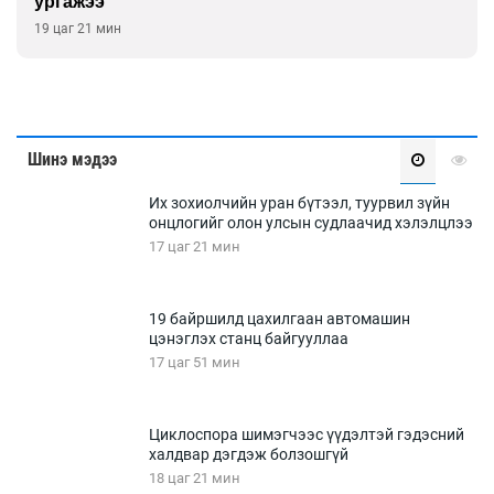
ургажээ
19 цаг 21 мин
Шинэ мэдээ
Их зохиолчийн уран бүтээл, туурвил зүйн
онцлогийг олон улсын судлаачид хэлэлцлээ
17 цаг 21 мин
19 байршилд цахилгаан автомашин
цэнэглэх станц байгууллаа
17 цаг 51 мин
Циклоспора шимэгчээс үүдэлтэй гэдэсний
халдвар дэгдэж болзошгүй
18 цаг 21 мин