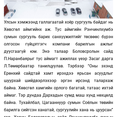
Улсын хэмжээнд галлагаатай хоёр сургууль байдаг нь
Хөвсгөл аймгийнх аж. Тус аймгийн Рэнчинлхүмбэ
сумын сургууль барих санхүүжилтийг төсвөөс бүрэн
олгосон гүйцэтгэгч компани барилгын ажлыг
дуусгаагүй юм. Энэ талаар Боловсролын сайд
П.Наранбаярыг тус аймагт ажиллах үеэр Засаг дарга
Л.Төмөрбаатар танилцуулав. Тэрбээр “Оны эхэнд
Ерөнхий сайдтай хамт ирэхдээ ярьсан асуудлыг
шуурхай шийдвэрлэхээр эргэн ирсэнд талархаж
байна. Хөвсгөл хамгийн орлого багатай, татаас ихтэй
аймаг. Тэр дундаа Дархадын сумд маш хүнд нөхцөлд
байна. Тухайлбал, Цагааннуур сумын Соёлын төвийн
барилга сийгсэн ханатай, сургуулийн хана нь цуурсан”