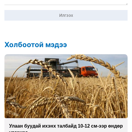
Илгээх
Холбоотой мэдээ
Улаан буудай ихэнх талбайд 10-12 см-ээр өндөр