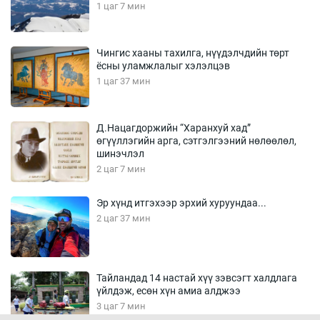
1 цаг 7 мин
Чингис хааны тахилга, нүүдэлчдийн төрт
ёсны уламжлалыг хэлэлцэв
1 цаг 37 мин
Д.Нацагдоржийн “Харанхуй хад”
өгүүллэгийн арга, сэтгэлгээний нөлөөлөл,
шинэчлэл
2 цаг 7 мин
Эр хүнд итгэхээр эрхий хуруундаа...
2 цаг 37 мин
Тайландад 14 настай хүү зэвсэгт халдлага
үйлдэж, есөн хүн амиа алджээ
3 цаг 7 мин