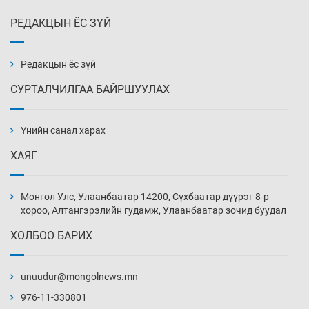
РЕДАКЦЫН ЁС ЗҮЙ
Хүннү рок буюу монгол онгод
3 цаг 37 мин
Редакцын ёс зүй
СУРТАЛЧИЛГАА БАЙРШУУЛАХ
Сарьсан багваахайнууд голын эрэг дагуух
барилга, байгууламжийн дээвэрт үүрлэжээ
Үнийн санал харах
4 цаг 7 мин
ХАЯГ
Цагдаагийн алба хаагчийг мөргөж зугтсан
этгээдийг илрүүлэв
Монгол Улс, Улаанбаатар 14200, Сүхбаатар дүүрэг 8-р
4 цаг 37 мин
хороо, Алтангэрэлийн гудамж, Улаанбаатар зочид буудал
ХОЛБОО БАРИХ
Нүүрс-пиролизийн үйлдвэр байгуулах
тогтоолын төслийг батлав
unuudur@mongolnews.mn
5 цаг 7 мин
976-11-330801