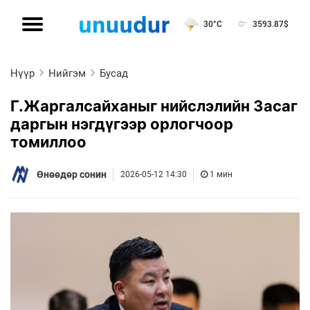
30°C
3593.87
$
Нүүр
Нийгэм
Бусад
Г.Жаргалсайханыг нийслэлийн Засаг
даргын нэгдүгээр орлогчоор
томиллоо
Өнөөдөр сонин
2026-05-12 14:30
1 мин