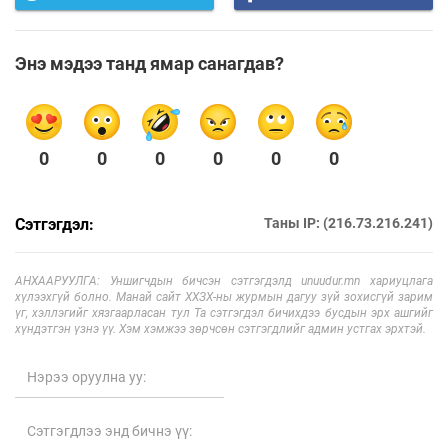
Энэ мэдээ танд ямар санагдав?
0
0
0
0
0
0
Сэтгэгдэл:
Таны IP: (216.73.216.241)
АНХААРУУЛГА: Уншигчдын бичсэн сэтгэгдэлд unuudur.mn хариуцлага
хүлээхгүй болно. Манай сайт ХХЗХ-ны журмын дагуу зүй зохисгүй зарим
үг, хэллэгийг хязгаарласан тул Та сэтгэгдэл бичихдээ бусдын эрх ашгийг
хүндэтгэн үзнэ үү. Хэм хэмжээ зөрчсөн сэтгэгдлийг админ устгах эрхтэй.