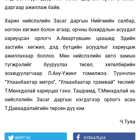
даргаар ажиллаж байв.
Харин нийслэлийн Засаг даргын Нийгмийн салбар,
ногоон хөгжил болон агаар, орчны бохирдлын асуудал
хариуцсан орлогч А.Амартүвшин цаашид Эдийн
засгийн хөгжил, дэд бүтцийн асуудлыг хариуцаж
ажиллахаар боллоо. Мөн нийслэлийн авто замын
түгжрэлийг бууруулах төсөл, хөтөлбөрийн
зохицуулагчаар Л.Ану-Үжинг томилжээ. Түүнчлэн
“Улаанбаатар метро”, “Улаанбаатар трамвай” төслийг
Т.Мөнхдалай хариуцах гэнэ. Ташрамд, Т.Мөнхдалай нь
нийслэлийн Засаг даргын нэгдүгээр орлогч асан
Т.Даваадалайгийн төрсөн дүү юм.
Ч.Туяа
ЖИРГЭХ
ХУВААЛЦАХ