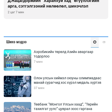
Д.Нацагдоржийн “Харанхуй хад” өгүүллэгийн
арга, сэтгэлгээний нөлөөлөл, шинэчлэл
2 цаг 7 мин
Шинэ мэдээ
Аэробикийн төрөлд Азийн аваргаар
тодорлоо
7 мин
Олон улсын хиймэл оюуны олимпиадаас
манай сурагчид хос хүрэл медаль хүртэв
37 мин
Төвбанк “Монгол Улсын хаад”, “Төрийн
тахилгат уулс” цуврал зоос гаргана