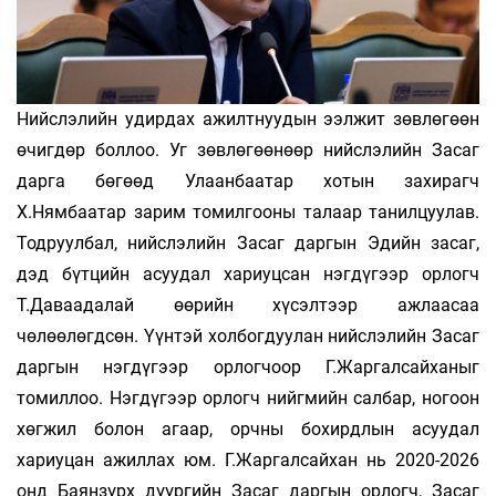
Нийслэлийн удирдах ажилтнуудын ээлжит зөвлөгөөн
өчигдөр боллоо. Уг зөвлөгөөнөөр нийслэлийн Засаг
дарга бөгөөд Улаанбаатар хотын захирагч
Х.Нямбаатар зарим томилгооны талаар танилцуулав.
Тодруулбал, нийслэлийн Засаг даргын Эдийн засаг,
дэд бүтцийн асуудал хариуцсан нэгдүгээр орлогч
Т.Даваадалай өөрийн хүсэлтээр ажлаасаа
чөлөөлөгдсөн. Үүнтэй холбогдуулан нийслэлийн Засаг
даргын нэгдүгээр орлогчоор Г.Жаргалсайханыг
томиллоо. Нэгдүгээр орлогч нийгмийн салбар, ногоон
хөгжил болон агаар, орчны бохирдлын асуудал
хариуцан ажиллах юм. Г.Жаргалсайхан нь 2020-2026
онд Баянзүрх дүүргийн Засаг даргын орлогч, Засаг