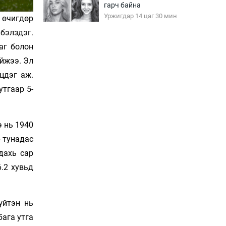
гарч байна
Уржигдар 14 цаг 30 мин
 өчигдөр
бэлздэг.
аг болон
Эмэгтэйчүүд Бээжин,
эрэгтэйчүүд Японд
айжээ. Эл
бэлтгэл базаахаар
цдэг аж.
хилийн дээс алхлаа
Уржигдар 14 цаг 00 мин
утгаар 5-
АНУ-ын Цэргийн кибер
командлалаын
ажилтнууд амиа хорлох
 нь 1940
явдал эрс нэмэгджээ
Уржигдар 13 цаг 52 мин
 тунадас
дахь сар
Монголын шигшээ
Хонконгийн багийг ялж,
6.2 хувьд
эхний хожлоо авлаа
Уржигдар 13 цаг 30 мин
үйтэн нь
Техникийн өндөр
бага утга
үзүүлэлттэй агаарын