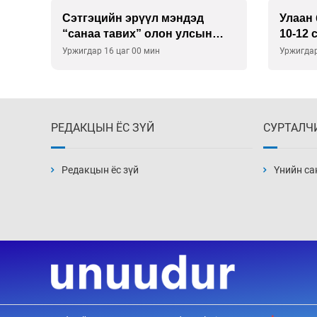
Улаан буудай ихэнх талбайд
Хиймэ
10-12 см-ээр өндөр ургажээ
байна
Уржигдар 15 цаг 30 мин
Уржигдар
РЕДАКЦЫН ЁС ЗҮЙ
СУРТАЛЧ
Редакцын ёс зүй
Үнийн са