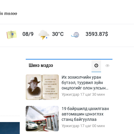
йн төлөө
08/9
30°C
3593.87
$
Соёл урлаг
Шинэ мэдээ
ой хөгжлийн зорилго -
Сонгодог урлаг
Их зохиолчийн уран
Ардын урлаг
бүтээл, туурвил зүйн
онцлогийг олон улсын
Дүрслэх урлаг
судлаачид хэлэлцлээ
Уржигдар 17 цаг 30 мин
Өв соёл
таг
Кино урлаг
19 байршилд цахилгаан
автомашин цэнэглэх
 орчин
Цирк
станц байгууллаа
ол
Уржигдар 17 цаг 00 мин
Рок поп, хип хоп
энд