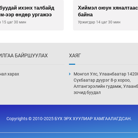
л оюун хяналтаас гарч
Техникийн өндөр үзүүл
агаарын хөлөг худалдан
хүсэлтээ уламжлав
 14 цаг 30 мин
Уржигдар 13 цаг 00 мин
ИЛГАА БАЙРШУУЛАХ
ХАЯГ
нал харах
Монгол Улс, Улаанбаатар 1420
Сүхбаатар дүүрэг 8-р хороо,
Алтангэрэлийн гудамж, Улаан
зочид буудал
Copyrights © 2010-2025 БҮХ ЭРХ ХУУЛИАР ХАМГААЛАГДСАН.