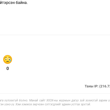
үйтэрсэн байна.
0
Таны IP: (216.7
га хүлээхгүй болно. Манай сайт ХХЗХ-ны журмын дагуу зүй зохисгүй зарим үг
эн үзнэ үү. Хэм хэмжээ зөрчсөн сэтгэгдлийг админ устгах эрхтэй.