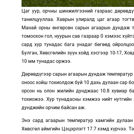
Олимп 2024
Цаг уур, орчны шинжилгээний газраас дөрөвдү
танилцууллаа. Хаврын улиралд цаг агаар тогт
Манай орны өнгөрсөн сарын агаарын дундаж те
томоохон гол, нуурын сав газраар 0 хэмээс хүйтэ
сард хур тунадас бага унадаг бөгөөд ойролцо
Булган, Хөвсгөлийн зүүн хойд хэсгээр 10-17, Ховд
10 мм тунадас оржээ.
Дөрөвдүгээр сарын агаарын дундаж температур о
оноос хойш тохиолдож буй 10 дахь дулаан сар б
орсон нь олон жилийн дунджаас 10.8 хувиар ба
тохиожээ. Хур тунадасны хэмжээ нийт нутгийн 5
дунджийн орчим байсан аж.
Энэ сард агаарын температур хамгийн дулаан
Хөвсгөл аймгийн Цэцэрлэгт 17.7 хэмд хүрчээ. Тэ