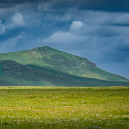
Ханш
Хэрэг з
Эрэлттэй мэдээ
Эрүүл м
Хууль ёс
Хүмүүс
Албаны 
Бусад
Life style
Ярилцл
Зөвлөгөө
Хоймор
Өнөөдрийн тухай
Уншигч-
өл