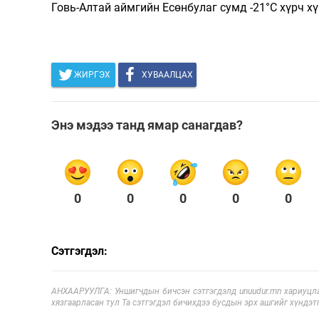
Говь-Алтай аймгийн Есөнбулаг сумд -21°С хүрч х
ЖИРГЭХ
ХУВААЛЦАХ
Энэ мэдээ танд ямар санагдав?
0
0
0
0
0
Сэтгэгдэл:
АНХААРУУЛГА: Уншигчдын бичсэн сэтгэгдэлд unuudur.mn хариуцла
хязгаарласан тул Та сэтгэгдэл бичихдээ бусдын эрх ашгийг хүндэтг