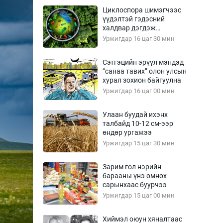
Урлагтай яриа
Циклоспора шимэгчээс
өрчил
үүдэлтэй гэдэсний
халдвар дэгдэж
энд-Эрхэм баян
болзошгүй
Уржигдар 16 цаг 30 мин
Сэтгэцийн эрүүл мэндэд
“санаа тавих” олон улсын
хүний үг
хурал зохион байгуулна
Уржигдар 16 цаг 00 мин
Улаан буудай ихэнх
талбайд 10-12 см-ээр
ага
Бусад
өндөр ургажээ
Уржигдар 15 цаг 30 мин
Фото
сурвалжлагч
Видео
Зарим гол нэрийн
Инфографик
барааны үнэ өмнөх
сарынхаас буурчээ
Санал асуулга
Уржигдар 15 цаг 00 мин
Хиймэл оюун хяналтаас