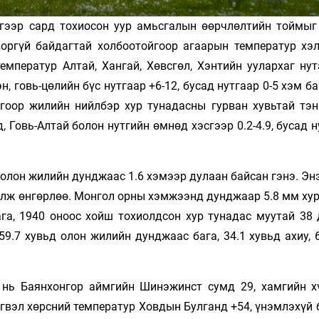
гээр сард тохиосон уур амьсгалын өөрчлөлтийн тоймыг
воргүй байдагтай холбоотойгоор агаарын температур хэл
мператур Алтай, Хангай, Хөвсгөл, Хэнтийн уулархаг нут
н, говь-цөлийн бүс нутгаар +6-12, бусад нутгаар 0-5 хэм б
огоор жилийн нийлбэр хур тунадасны гурван хувьтай тэн
, Говь-Алтай болон нутгийн өмнөд хэсгээр 0.2-4.9, бусад н
лон жилийн дунджаас 1.6 хэмээр дулаан байсан гэнэ. Энэ
олж өнгөрлөө. Монгол орны хэмжээнд дунджаар 5.8 мм хур
га, 1940 оноос хойш тохиолдсон хур тунадас муутай 38 
9.7 хувьд олон жилийн дунджаас бага, 34.1 хувьд ахиу, 
 нь Баянхонгор аймгийн Шинэжинст сумд 29, хамгийн х
гвэл хөрсний температур Ховдын Булганд +54, үнэмлэхүй 