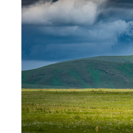
126-гийн НЭГ
Ертөнц
Спорт
Нийгэм
Бөх
Техник технологи
Сагсан бөмбөг
Шинжлэх ухаан
Хөлбөмбөг
Сонин хачин
Олимпын төрөл
Дэлхийн монгол
Тулааны спорт
Олимпын бус төр