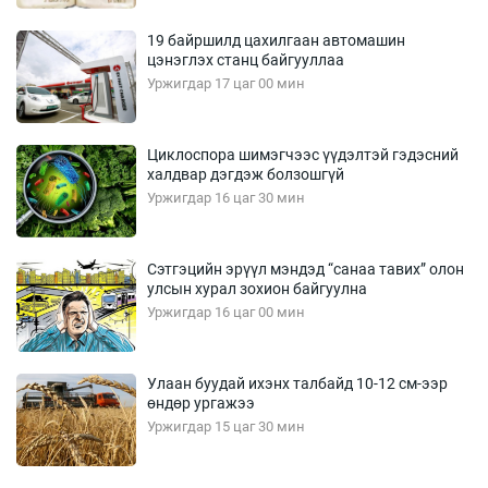
19 байршилд цахилгаан автомашин
цэнэглэх станц байгууллаа
Уржигдар 17 цаг 00 мин
Циклоспора шимэгчээс үүдэлтэй гэдэсний
халдвар дэгдэж болзошгүй
Уржигдар 16 цаг 30 мин
Сэтгэцийн эрүүл мэндэд “санаа тавих” олон
улсын хурал зохион байгуулна
Уржигдар 16 цаг 00 мин
Улаан буудай ихэнх талбайд 10-12 см-ээр
өндөр ургажээ
Уржигдар 15 цаг 30 мин