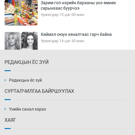
Зарим гол нэрийн барааны үнэ өмнөх
сарынхаас буурчээ
Уржигдар 15 цаг 00 мин
Хиймэл оюун хяналтаас гарч байна
Уржигдар 14 цаг 30 мин
РЕДАКЦЫН ЁС ЗҮЙ
Эмэгтэйчүүд Бээжин, эрэгтэйчүүд Японд
бэлтгэл базаахаар хилийн дээс алхлаа
Уржигдар 14 цаг 00 мин
Редакцын ёс зүй
СУРТАЛЧИЛГАА БАЙРШУУЛАХ
АНУ-ын Цэргийн кибер командлалаын
ажилтнууд амиа хорлох явдал эрс
нэмэгджээ
Үнийн санал харах
Уржигдар 13 цаг 52 мин
ХАЯГ
Монголын шигшээ Хонконгийн багийг ялж,
эхний хожлоо авлаа