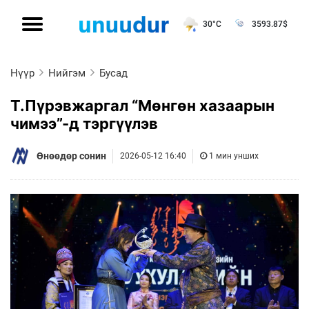
30°C
3593.87
$
Нүүр
Нийгэм
Бусад
Т.Пүрэвжаргал “Мөнгөн хазаарын
чимээ”-д тэргүүлэв
Өнөөдөр сонин
2026-05-12 16:40
1 мин унших