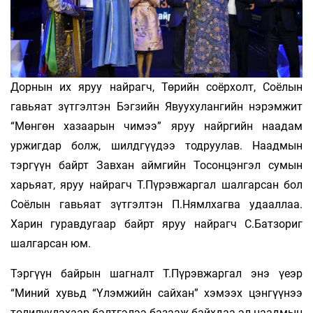
Дорнын их яруу найрагч, Төрийн соёрхолт, Соёлын
гавьяат зүтгэлтэн Бэгзийн Явуухулангийн нэрэмжит
“Мөнгөн хазаарын чимээ” яруу найргийн наадам
уржигдар болж, шилдгүүдээ тодруулав. Наадмын
тэргүүн байрт Завхан аймгийн Тосонцэнгэл сумын
харьяат, яруу найрагч Т.Пүрэвжаргал шалгарсан бол
Соёлын гавьяат зүтгэлтэн П.Нямлхагва удааллаа.
Харин гуравдугаар байрт яруу найрагч С.Батзориг
шалгарсан юм.
Тэргүүн байрын шагналт Т.Пүрэвжаргал энэ үеэр
“Миний хувьд “Үлэмжийн сайхан” хэ­­мээх цэнгүүнээ
толилуулахаар бэлтгэлээ базааж байхдаа эл наадмын