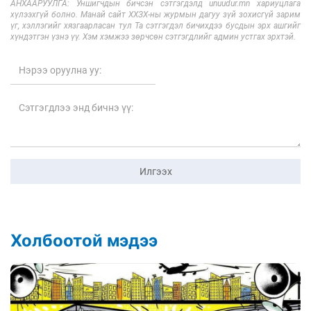
АНХААРУУЛГА: Уншигчдын бичсэн сэтгэгдэлд unuudur.mn хариуцлага
хүлээхгүй болно. Манай сайт ХХЗХ-ны журмын дагуу зүй зохисгүй зарим
үг, хэллэгийг хязгаарласан тул Та сэтгэгдэл бичихдээ бусдын эрх ашгийг
хүндэтгэн үзнэ үү. Хэм хэмжээ зөрчсөн сэтгэгдлийг админ устгах эрхтэй.
Илгээх
Холбоотой мэдээ