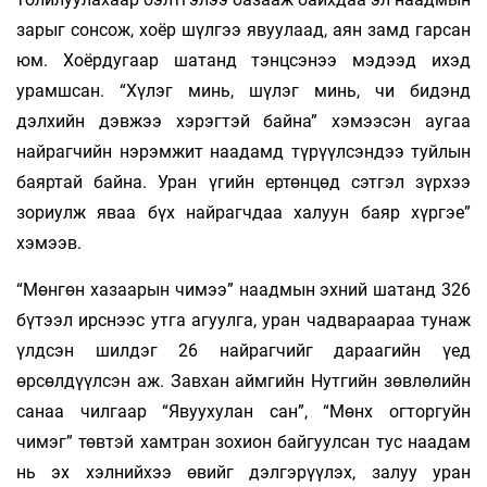
зарыг сонсож, хоёр шүлгээ явуулаад, аян замд гарсан
юм. Хоёрдугаар шатанд тэнцсэнээ мэдээд ихэд
урамшсан. “Хүлэг минь, шүлэг минь, чи бидэнд
дэлхийн дэвжээ хэрэгтэй байна” хэмээсэн аугаа
найрагчийн нэрэмжит наадамд түрүүлсэндээ туйлын
баяртай байна. Уран үгийн ертөнцөд сэтгэл зүрхээ
зориулж яваа бүх найрагчдаа халуун баяр хүргэе”
хэмээв.
“Мөнгөн хазаарын чимээ” наадмын эхний шатанд 326
бүтээл ирснээс утга агуулга, уран чадвараараа тунаж
үлдсэн шилдэг 26 найрагчийг дараагийн үед
өрсөлдүүлсэн аж. Завхан аймгийн Нутгийн зөвлөлийн
санаа­ чилгаар “Явуухулан сан”, “Мөнх огторгуйн
чимэг” төвтэй хамтран зохион байгуулсан тус наадам
нь эх хэлнийхээ өвийг дэлгэрүүлэх, залуу уран