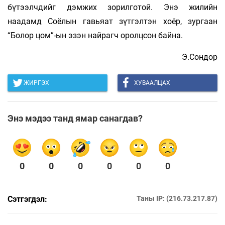
бүтээлчдийг дэмжих зорилготой. Энэ жилийн
наадамд Соёлын гавьяат зүтгэлтэн хоёр, зургаан
“Болор цом”-ын эзэн найрагч оролцсон байна.
Э.Сондор
ЖИРГЭХ
ХУВААЛЦАХ
Энэ мэдээ танд ямар санагдав?
0
0
0
0
0
0
Сэтгэгдэл:
Таны IP: (216.73.217.87)