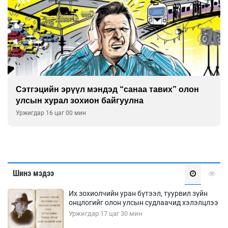
Сэтгэцийн эрүүл мэндэд “санаа тавих” олон
улсын хурал зохион байгуулна
Уржигдар 16 цаг 00 мин
Шинэ мэдээ
Их зохиолчийн уран бүтээл, туурвил зүйн
онцлогийг олон улсын судлаачид хэлэлцлээ
Уржигдар 17 цаг 30 мин