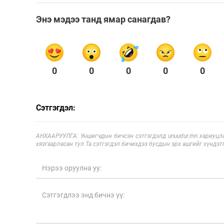
Энэ мэдээ танд ямар санагдав?
0
0
0
0
0
Сэтгэгдэл:
АНХААРУУЛГА: Уншигчдын бичсэн сэтгэгдэлд unuudur.mn хариуцла
хязгаарласан тул Та сэтгэгдэл бичихдээ бусдын эрх ашгийг хүндэтг