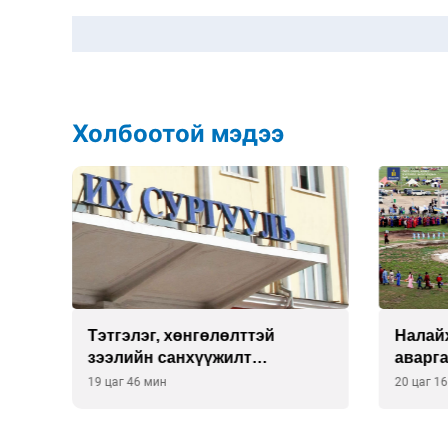
Холбоотой мэдээ
ны
Тэтгэлэг, хөнгөлөлттэй
Налай
зээлийн санхүүжилт
аварг
саатсанаас олон оюутан
19 цаг 46 мин
20 цаг 1
төлбөрийн дарамтад оров