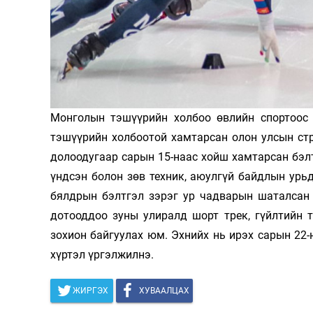
Олимп 2024
Монголын тэшүүрийн холбоо өвлийн спортоос 
тэшүүрийн холбоотой хамтарсан олон улсын ст
долоодугаар сарын 15-наас хойш хамтарсан бэлт
үндсэн болон зөв техник, аюулгүй байдлын урьд
бялдрын бэлтгэл зэрэг ур чадварын шаталсан 
дотооддоо зуны улиралд шорт трек, гүйлтийн 
зохион байгуулах юм. Эхнийх нь ирэх сарын 22-
хүртэл үргэлжилнэ.
ЖИРГЭХ
ХУВААЛЦАХ