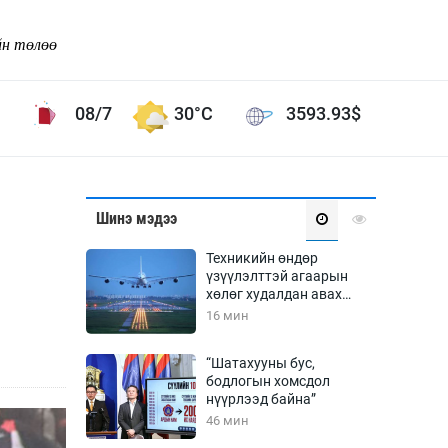
йн төлөө
08/7
30°C
3593.93
$
Соёл урлаг
Шинэ мэдээ
ой хөгжлийн зорилго -
Сонгодог урлаг
Техникийн өндөр
Ардын урлаг
үзүүлэлттэй агаарын
хөлөг худалдан авах
Дүрслэх урлаг
хүсэлтээ уламжлав
16 мин
Өв соёл
таг
Кино урлаг
“Шатахууны бус,
бодлогын хомсдол
 орчин
Цирк
нүүрлээд байна”
ол
46 мин
Рок поп, хип хоп
энд