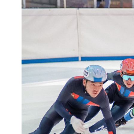
126-гийн НЭГ
Ертөнц
Спорт
Нийгэм
Бөх
Техник технологи
Сагсан бөмбөг
Шинжлэх ухаан
Хөлбөмбөг
Сонин хачин
Олимпын төрөл
Дэлхийн монгол
Тулааны спорт
Олимпын бус төр