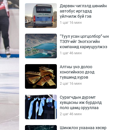
Урлагтай яриа
Дөрвөн чиглэлд шөнийн
өрчил
автобус иргэдэд
үйлчилж буй гэв
энд-Эрхэм баян
1 цаг 16 мин
“Туул усан цогцолбор”-ын
ТЭЗҮ-ийг Энэтхэгийн
хүний үг
компанид хариуцуулжээ
1 цаг 46 мин
Алтны үнэ долоо
хоногийнхоо дээд
ага
Бусад
түвшинд хүрэв
2 цаг 16 мин
Фото
сурвалжлагч
Видео
Сурагчдын дүрэмт
Инфографик
хувцасны иж бүрдэлд
поло цамц орууллаа
Санал асуулга
2 цаг 46 мин
Шинжлэх ухаанаа хөсөр