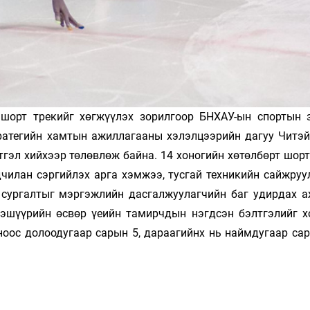
шорт трекийг хөгжүүлэх зорилгоор БНХАУ-ын спортын з
ратегийн хамтын ажиллагааны хэлэлцээрийн дагуу Читэй
гэл хийхээр төлөвлөж байна. 14 хоногийн хөтөлбөрт шорт
чилан сэргийлэх арга хэмжээ, тусгай техникийн сайжруул
сургалтыг мэргэжлийн дасгалжуулагчийн баг удирдах а
тэшүүрийн өсвөр үеийн тамирчдын нэгдсэн бэлтгэлийг х
ноос долоодугаар сарын 5, дараагийнх нь наймдугаар сар