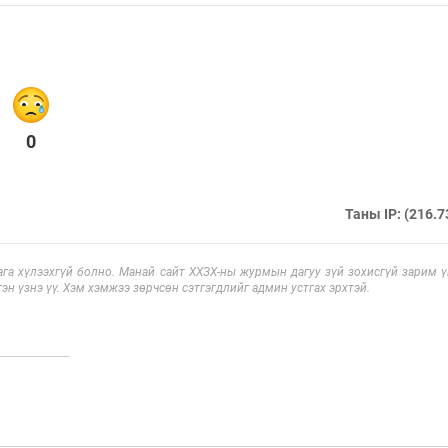
0
Таны IP: (216.7
га хүлээхгүй болно. Манай сайт ХХЗХ-ны журмын дагуу зүй зохисгүй зарим үг
эн үзнэ үү. Хэм хэмжээ зөрчсөн сэтгэгдлийг админ устгах эрхтэй.