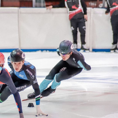
Ханш
Хэрэг з
Эрэлттэй мэдээ
Эрүүл м
Хууль ёс
Хүмүүс
Албаны 
Бусад
Life style
Ярилцл
Зөвлөгөө
Хоймор
Өнөөдрийн тухай
Уншигч-
өл