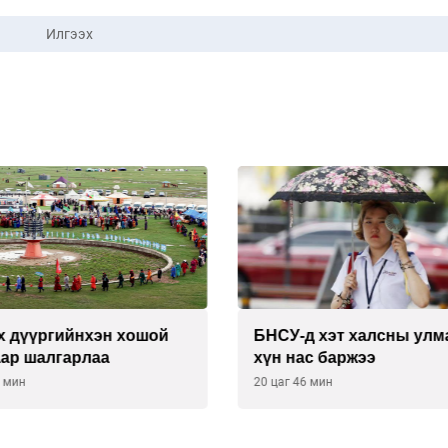
Илгээх
х дүүргийнхэн хошой
БНСУ-д хэт халсны улм
аар шалгарлаа
хүн нас баржээ
6 мин
20 цаг 46 мин