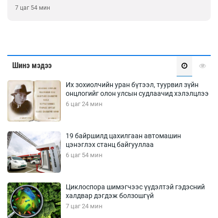
8 цаг 24 мин
Шинэ мэдээ
Их зохиолчийн уран бүтээл, туурвил зүйн
онцлогийг олон улсын судлаачид хэлэлцлээ
6 цаг 24 мин
19 байршилд цахилгаан автомашин
цэнэглэх станц байгууллаа
6 цаг 54 мин
Циклоспора шимэгчээс үүдэлтэй гэдэсний
халдвар дэгдэж болзошгүй
7 цаг 24 мин