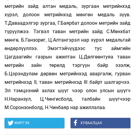
метрийн зайд алтан медаль, зургаан метрийнхэд
хүрэл, долоон метрийнхэд мөнгөн медаль зүү­в.
Т.Даваадэлгэр зургаа, Г.Баярбат долоон метрийн зайд
түрүүлжээ. Тэгвэл таван метрийн зайд С.Мөнхбат
мөнгө, Б.Ганзориг, Ц.Алтангэрэл нар хүрэл медальтай
өндөрлүүллээ. Эмэгтэйчүүдээс тус аймгийн
Цагдаагийн газрын ажилтан Ц.Дөлгөөнтуяа таван
метрийн зайн төрөлд тэргүүн байр эзэлж,
Б.Цэрэндулам дөрвөн метрийнхэд аваргалж, гурван
метрийнхэд II, таван метрийнхэд III байрт шалгарчээ.
Эл тэмцээний ахлах шүүг­ чээр олон улсын шүүгч
Н.Наранзул, Ц.Чингисболд, талбайн шүүгчээр
М.Соронзонболд, Н.Чинбаяр нар ажиллалаа.
ЖИРГЭХ
ХУВААЛЦАХ