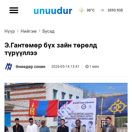
30°C
3593.93
$
Нүүр
Нийгэм
Бусад
Э.Гантөмөр бүх зайн төрөлд
түрүүллээ
Өнөөдөр сонин
2026-05-14 13:41
1 мин