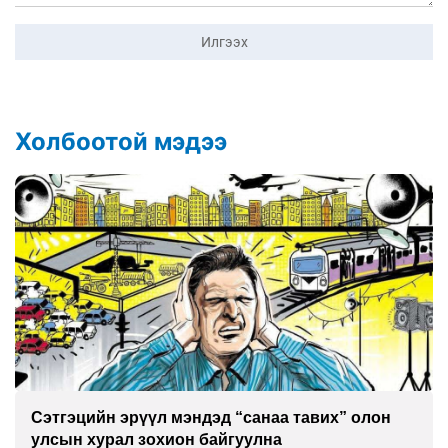
Илгээх
Холбоотой мэдээ
л мэндэд “санаа тавих” олон
Улаан буудай и
охион байгуулна
ургажээ