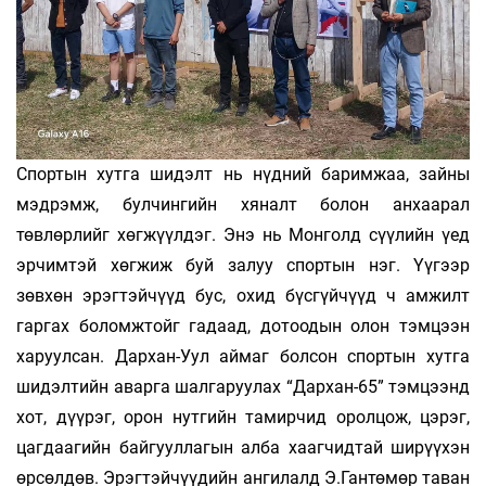
Спортын хутга шидэлт нь нүдний баримжаа, зайны
мэдрэмж, булчингийн хя­налт болон анхаарал
төвлөрлийг хөгжүүлдэг. Энэ нь Монголд сүүлийн үед
эрчимтэй хөгжиж буй залуу спортын нэг. Үүгээр
зөвхөн эрэгтэйчүүд бус, охид бүсгүйчүүд ч амжилт
гаргах боломжтойг гадаад, дотоодын олон тэмцээн
харуулсан. Дархан-Уул аймаг болсон спортын хутга
шидэлтийн аварга шалгаруулах “Дархан-65” тэмцээнд
хот, дүүрэг, орон нутгийн тамирчид оролцож, цэрэг,
цагдаагийн байгууллагын алба хаагчидтай ширүүхэн
өрсөлдөв. Эрэгтэйчүүдийн ангилалд Э.Гантөмөр таван