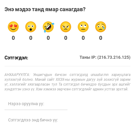
Энэ мэдээ танд ямар санагдав?
0
0
0
0
0
0
Сэтгэгдэл:
Таны IP: (216.73.216.125)
АНХААРУУЛГА: Уншигчдын бичсэн сэтгэгдэлд unuudur.mn хариуцлага
хүлээхгүй болно. Манай сайт ХХЗХ-ны журмын дагуу зүй зохисгүй зарим
үг, хэллэгийг хязгаарласан тул Та сэтгэгдэл бичихдээ бусдын эрх ашгийг
хүндэтгэн үзнэ үү. Хэм хэмжээ зөрчсөн сэтгэгдлийг админ устгах эрхтэй.