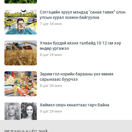
Сэтгэцийн эрүүл мэндэд “санаа тавих” олон
улсын хурал зохион байгуулна
7 цаг 54 мин
Улаан буудай ихэнх талбайд 10-12 см-ээр
өндөр ургажээ
8 цаг 24 мин
Зарим гол нэрийн барааны үнэ өмнөх
сарынхаас буурчээ
8 цаг 54 мин
Хиймэл оюун хяналтаас гарч байна
9 цаг 24 мин