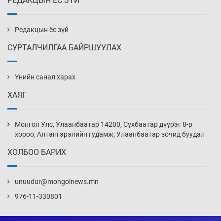
РЕДАКЦЫН ЁС ЗҮЙ
Эмэгтэйчүүд Бээжин, эрэгтэйчүүд Японд
бэлтгэл базаахаар хилийн дээс алхлаа
9 цаг 54 мин
Редакцын ёс зүй
СУРТАЛЧИЛГАА БАЙРШУУЛАХ
АНУ-ын Цэргийн кибер командлалаын
ажилтнууд амиа хорлох явдал эрс
нэмэгджээ
Үнийн санал харах
10 цаг 2 мин
ХАЯГ
Монголын шигшээ Хонконгийн багийг ялж,
эхний хожлоо авлаа
Монгол Улс, Улаанбаатар 14200, Сүхбаатар дүүрэг 8-р
10 цаг 24 мин
хороо, Алтангэрэлийн гудамж, Улаанбаатар зочид буудал
ХОЛБОО БАРИХ
Техникийн өндөр үзүүлэлттэй агаарын хөлөг
худалдан авах хүсэлтээ уламжлав
unuudur@mongolnews.mn
10 цаг 54 мин
976-11-330801
“Шатахууны бус, бодлогын хомсдол