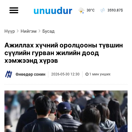
30°C
3593.87
$
Нүүр
Нийгэм
Бусад
Ажиллах хүчний оролцооны түвшин
сүүлийн гурван жилийн доод
хэмжээнд хүрэв
Өнөөдөр сонин
2026-05-30 12:30
1 мин унших