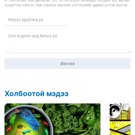
үг, хэллэгийг хязгаарласан тул Та сэтгэгдэл бичихдээ бусдын эрх ашгийг
хүндэтгэн үзнэ үү. Хэм хэмжээ зөрчсөн сэтгэгдлийг админ устгах эрхтэй.
Илгээх
Холбоотой мэдээ