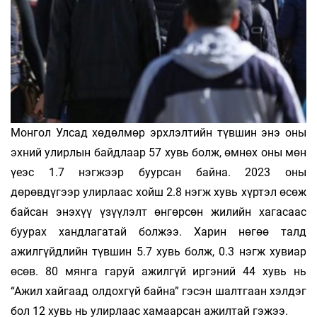
Монгол Улсад хөдөлмөр эрхлэлтийн түвшин энэ оны
эхний улирлын байдлаар 57 хувь болж, өмнөх оны мөн
үеэс 1.7 нэгжээр буурсан байна. 2023 оны
дөрөвдүгээр улирлаас хойш 2.8 нэгж хувь хүртэл өсөж
байсан энэхүү үзүүлэлт өнгөрсөн жилийн хагасаас
буурах хандлагатай болжээ. Харин нөгөө талд
ажилгүйдлийн түвшин 5.7 хувь болж, 0.3 нэгж хувиар
өсөв. 80 мянга гаруй ажилгүй иргэний 44 хувь нь
“Ажил хайгаад олдохгүй байна” гэсэн шалтгаан хэлдэг
бол 12 хувь нь улирлаас хамаарсан ажилтай гэжээ.