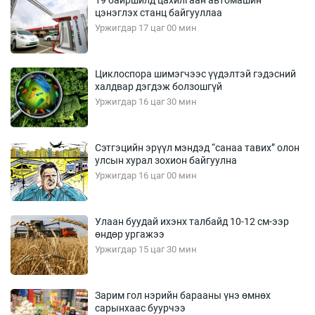
19 байршилд цахилгаан автомашин
цэнэглэх станц байгууллаа
Уржигдар 17 цаг 00 мин
Циклоспора шимэгчээс үүдэлтэй гэдэсний
халдвар дэгдэж болзошгүй
Уржигдар 16 цаг 30 мин
Сэтгэцийн эрүүл мэндэд “санаа тавих” олон
улсын хурал зохион байгуулна
Уржигдар 16 цаг 00 мин
Улаан буудай ихэнх талбайд 10-12 см-ээр
өндөр ургажээ
Уржигдар 15 цаг 30 мин
Зарим гол нэрийн барааны үнэ өмнөх
сарынхаас буурчээ