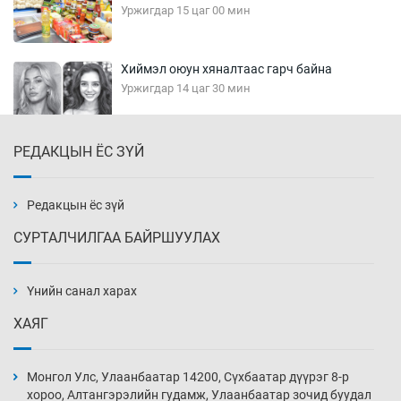
Уржигдар 15 цаг 00 мин
Хиймэл оюун хяналтаас гарч байна
Уржигдар 14 цаг 30 мин
РЕДАКЦЫН ЁС ЗҮЙ
Эмэгтэйчүүд Бээжин, эрэгтэйчүүд Японд
бэлтгэл базаахаар хилийн дээс алхлаа
Уржигдар 14 цаг 00 мин
Редакцын ёс зүй
СУРТАЛЧИЛГАА БАЙРШУУЛАХ
АНУ-ын Цэргийн кибер командлалаын
ажилтнууд амиа хорлох явдал эрс
нэмэгджээ
Үнийн санал харах
Уржигдар 13 цаг 52 мин
ХАЯГ
Монголын шигшээ Хонконгийн багийг ялж,
эхний хожлоо авлаа
Монгол Улс, Улаанбаатар 14200, Сүхбаатар дүүрэг 8-р
Уржигдар 13 цаг 30 мин
хороо, Алтангэрэлийн гудамж, Улаанбаатар зочид буудал