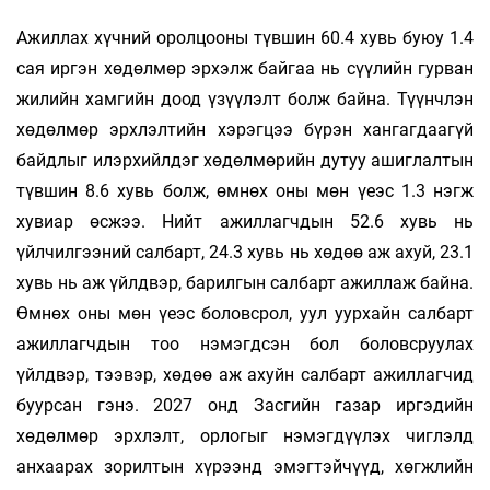
Ажиллах хүчний оролцооны түвшин 60.4 хувь буюу 1.4
сая иргэн хөдөлмөр эрхэлж байгаа нь сүүлийн гурван
жилийн хамгийн доод үзүүлэлт болж байна. Түүнчлэн
хөдөлмөр эрхлэлтийн хэрэгцээ бүрэн хангагдаагүй
байдлыг илэрхийлдэг хөдөлмөрийн дутуу ашиглалтын
түвшин 8.6 хувь болж, өмнөх оны мөн үеэс 1.3 нэгж
хувиар өсжээ. Нийт ажиллагчдын 52.6 хувь нь
үйлчилгээний салбарт, 24.3 хувь нь хөдөө аж ахуй, 23.1
хувь нь аж үйлдвэр, барилгын салбарт ажиллаж байна.
Өмнөх оны мөн үеэс боловсрол, уул уурхайн салбарт
ажиллагчдын тоо нэмэгдсэн бол боловсруулах
үйлдвэр, тээвэр, хөдөө аж ахуйн салбарт ажиллагчид
буурсан гэнэ. 2027 онд Засгийн газар иргэдийн
хөдөлмөр эрхлэлт, орлогыг нэмэгдүүлэх чиглэлд
анхаарах зорилтын хүрээнд эмэгтэйчүүд, хөгжлийн