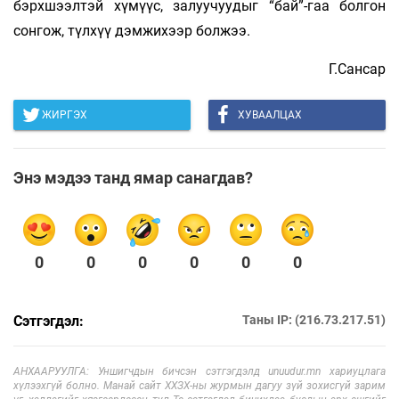
бэрхшээлтэй хүмүүс, залуучуудыг “бай”-гаа болгон
сонгож, түлхүү дэмжихээр болжээ.
Г.Сансар
ЖИРГЭХ
ХУВААЛЦАХ
Энэ мэдээ танд ямар санагдав?
0
0
0
0
0
0
Сэтгэгдэл:
Таны IP: (216.73.217.51)
АНХААРУУЛГА: Уншигчдын бичсэн сэтгэгдэлд unuudur.mn хариуцлага
хүлээхгүй болно. Манай сайт ХХЗХ-ны журмын дагуу зүй зохисгүй зарим