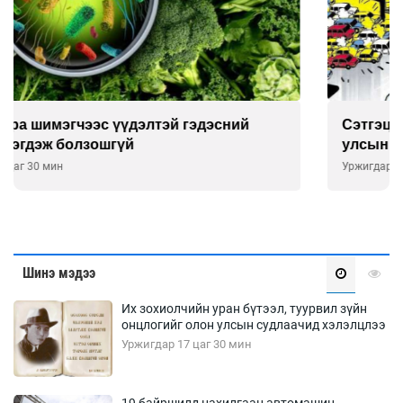
Сэтгэцийн эрүүл мэндэд “санаа тавих” олон
улсын хурал зохион байгуулна
Уржигдар 16 цаг 00 мин
Шинэ мэдээ
Их зохиолчийн уран бүтээл, туурвил зүйн
онцлогийг олон улсын судлаачид хэлэлцлээ
Уржигдар 17 цаг 30 мин