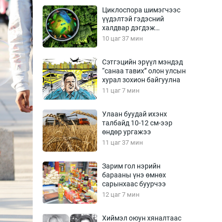
Урлагтай яриа
Циклоспора шимэгчээс
өрчил
үүдэлтэй гэдэсний
халдвар дэгдэж
энд-Эрхэм баян
болзошгүй
10 цаг 37 мин
Сэтгэцийн эрүүл мэндэд
“санаа тавих” олон улсын
хүний үг
хурал зохион байгуулна
11 цаг 7 мин
Улаан буудай ихэнх
талбайд 10-12 см-ээр
ага
Бусад
өндөр ургажээ
11 цаг 37 мин
Фото
сурвалжлагч
Видео
Зарим гол нэрийн
Инфографик
барааны үнэ өмнөх
сарынхаас буурчээ
Санал асуулга
12 цаг 7 мин
Хиймэл оюун хяналтаас