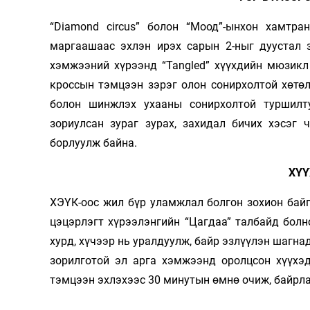
“Diamond circus” болон “Моод”-ынхон хамтран
маргаашаас эхлэн ирэх сарын 2-ныг дуустал 
хэмжээний хүрээнд “Tangled” хүүхдийн мюзикл
кроссын тэмцээн зэрэг олон сонирхолтой хөтө
болон шинжлэх ухааны сонирхолтой туршилту
зориулсан зураг зурах, захидал бичих хэсэг 
борлуулж байна.
ХҮ
ХЭҮК-оос жил бүр уламжлал болгон зохион байг
цэцэрлэгт хүрээлэнгийн “Цагдаа” талбайд болн
хурд, хүчээр нь уралдуулж, байр эзлүүлэн шагна
зорилготой эл арга хэмжээнд оролцсон хүүхэ
тэмцээн эхлэхээс 30 минутын өмнө очиж, байрла