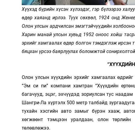
Олимп 2024
Хүүхэд бүрийн хүсэн хүлээдэг, гэр бүлээрээ хал
өдөр хаяанд ирлээ. Түүх сөхвөл, 1924 онд Жене
Олон улсын ардчилсан эмэгтэйчүүдийн холбооноо
Харин манай улсын хувьд 1952 оноос хойш тасра
эрхийг хамгаалах өдөр болгон тэмдэглэж ирсэн т
бяцхан үрсээ баярлуулах боломжтой сонирхолтой
“ХҮҮХДИЙН
Олон улсын хүүхдийн эрхийг хамгаалах өдрийг
“Эм си пи” компани хамтран “Хүүхдийн ертөнц
багачууд, эцэг, эхчүүдэд зориулсан тус наада
Шангри-Ла хүртэлх 500 метр талбайд зургаадугаа
тухайн хэсгийн авто замыг бүрэн хааж, авто
хөгжөөнт тэмцээн уралдаан, олон төрлийн 
төлөвлөжээ.