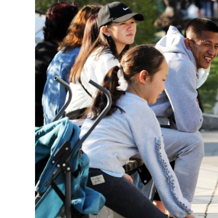
126-гийн НЭГ
Ертөнц
Спорт
Нийгэм
Бөх
Техник технологи
Сагсан бөмбөг
Шинжлэх ухаан
Хөлбөмбөг
Сонин хачин
Олимпын төрөл
Дэлхийн монгол
Тулааны спорт
Олимпын бус төр