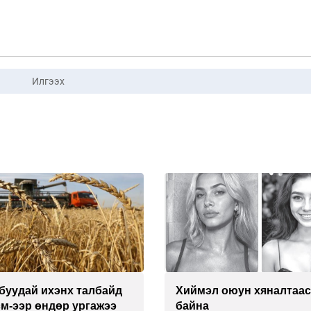
Илгээх
буудай ихэнх талбайд
Хиймэл оюун хяналтаас
см-ээр өндөр ургажээ
байна