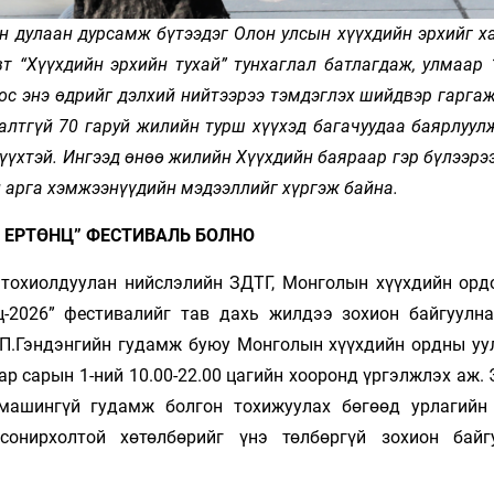
уун дулаан дурсамж бүтээдэг Олон улсын хүүхдийн эрхийг 
вт “Хүүхдийн эрхийн тухай” тунхаглал батлагдаж, улмаар
с энэ өдрийг дэлхий нийтээрээ тэмдэглэх шийдвэр гаргаж
лтгүй 70 гаруй жилийн турш хүүхэд багачуудаа баярлуулж
үүхтэй. Ингээд өнөө жилийн Хүүхдийн баяраар гэр бүлээрэ
 арга хэмжээнүүдийн мэдээллийг хүргэж байна.
 ЕРТӨНЦ” ФЕСТИВАЛЬ БОЛНО
 тохиолдуулан нийслэлийн ЗДТГ, Монголын хүүхдийн орд
-2026” фестивалийг тав дахь жилдээ зохион байгуулна
м П.Гэндэнгийн гудамж буюу Монголын хүүхдийн ордны уу
р сарын 1-ний 10.00-22.00 цагийн хооронд үргэлжлэх аж.
машингүй гудамж болгон тохижуулах бөгөөд урлагийн 
сонирхолтой хөтөлбөрийг үнэ төлбөргүй зохион байг