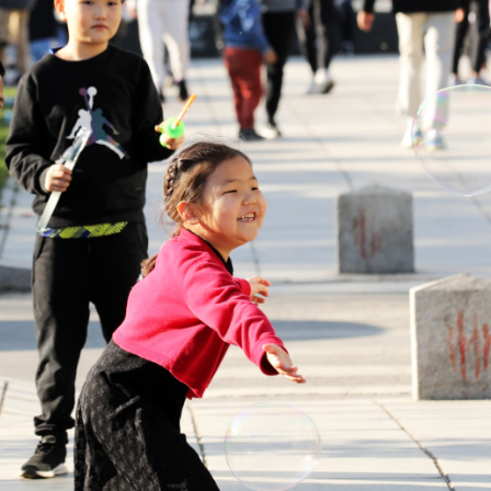
Ханш
Хэрэг з
Эрэлттэй мэдээ
Эрүүл м
Хууль ёс
Хүмүүс
Албаны 
Бусад
Life style
Ярилцл
Зөвлөгөө
Хоймор
Өнөөдрийн тухай
Уншигч-
өл