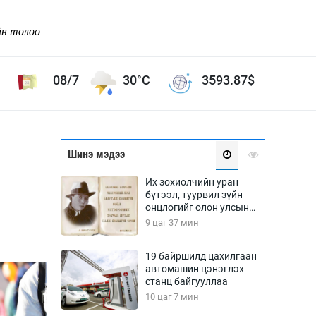
йн төлөө
08/7
30°C
3593.87
$
Соёл урлаг
Шинэ мэдээ
ой хөгжлийн зорилго -
Сонгодог урлаг
Их зохиолчийн уран
Ардын урлаг
бүтээл, туурвил зүйн
онцлогийг олон улсын
Дүрслэх урлаг
судлаачид хэлэлцлээ
9 цаг 37 мин
Өв соёл
таг
Кино урлаг
19 байршилд цахилгаан
автомашин цэнэглэх
 орчин
Цирк
станц байгууллаа
ол
10 цаг 7 мин
Рок поп, хип хоп
энд