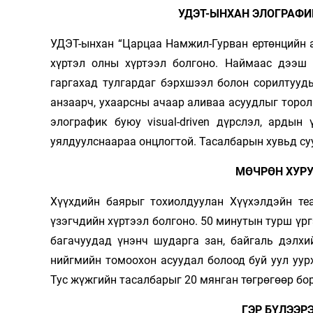
УДЭТ-ЫНХАН ЭЛОГРАФИ
УДЭТ-ынхан “Царцаа Намжил-Гурван ертөнцийн 
хүртэл олны хүртээл болгоно. Наймаас дээш
гаргахад тулгардаг бэрхшээл болон сорилтууд
анзаарч, ухаарсны ачаар аливаа асуудлыг торол
элографик буюу visual-driven дүрслэл, ардын
уялдуулснаараа онцлогтой. Тасалбарын хувьд су
МӨЧРӨН ХУРУ
Хүүхдийн баярыг тохиолдуулан Хүүхэлдэйн те
үзэгчдийн хүртээл болгоно. 50 минутын турш үр
багачуудад үнэнч шударга зан, байгаль дэлхи
нийгмийн томоохон асуудал болоод буй уул уур
Тус жүжгийн тасалбарыг 20 мянган төгрөгөөр бо
ГЭР БҮЛЭЭР