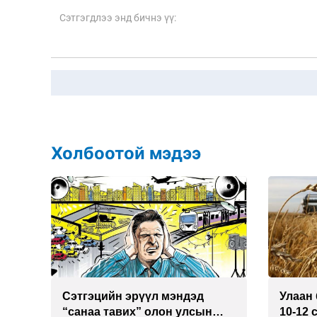
Холбоотой мэдээ
Сэтгэцийн эрүүл мэндэд
Улаан 
р
“санаа тавих” олон улсын
10-12 