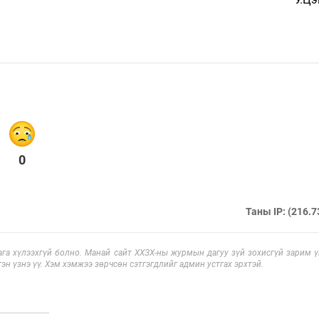
0
Таны IP: (216.7
га хүлээхгүй болно. Манай сайт ХХЗХ-ны журмын дагуу зүй зохисгүй зарим үг
эн үзнэ үү. Хэм хэмжээ зөрчсөн сэтгэгдлийг админ устгах эрхтэй.