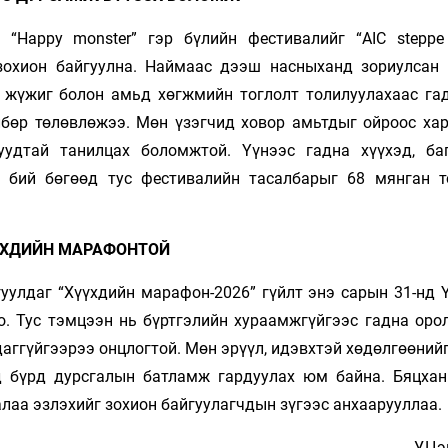
 “Happy monster” гэр бүлийн фестивалийг “AIC steppe 
зохион байгуулна. Наймаас дээш насныханд зориулсан 
 жүжиг болон амьд хөгжмийн тоглолт толилуулахаас га
лбөр төлөвлөжээ. Мөн үзэгчид ховор амьтдыг ойроос хар
удтай танилцах боломжтой. Үүнээс гадна хүүхэд, ба
ч бий бөгөөд тус фестивалийн тасалбарыг 68 мянган т
ҮХДИЙН МАРАФОНТОЙ
уулдаг “Хүүхдийн марафон-2026” гүйлт энэ сарын 31-нд 
о. Тус тэмцээн нь бүртгэлийн хураамжгүйгээс гадна оро
даггүйгээрээ онцлогтой. Мөн эрүүл, идэвхтэй хөдөлгөөни
д бүрд дурсгалын батламж гардуулах юм байна. Бяцхан
лаа эзлэхийг зохион байгуулагчдын зүгээс анхаарууллаа.
У.Цэ