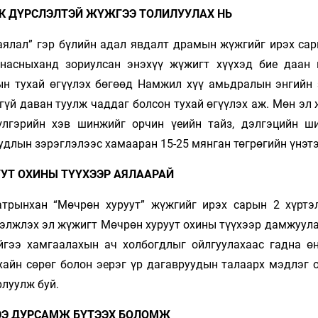
К ДҮРСЛЭЛТЭЙ ЖҮЖГЭЭ ТОЛИЛУУЛАХ НЬ
аялал” гэр бүлийн адал явдалт драмын жүжгийг ирэх сар
 насныханд зориулсан энэхүү жүжигт хүүхэд бие даан
ын тухай өгүүлэх бөгөөд Намжил хүү амьдралын энгийн 
гүй даван туулж чаддаг болсон тухай өгүүлэх аж. Мөн эл
 үлгэрийн хэв шинжийг орчин үеийн тайз, дэлгэцийн ш
удлын зэрэглэлээс хамааран 15-25 мянган төгрөгийн үнэт
УТ ОХИНЫ ТҮҮХЭЭР АЯЛААРАЙ
атрынхан “Мөчрөн хуруут” жүжгийг ирэх сарын 2 хүртэ
гэлжлэх эл жүжигт Мөчрөн хуруут охины түүхээр дамжуула
йгээ хамгаалахын ач холбогдлыг ойлгуулахаас гадна ө
хайн сөрөг болон эерэг үр дагавруудын талаарх мэдлэг о
рлуулж буй.
ЭЭ ДУРСАМЖ БҮТЭЭХ БОЛОМЖ