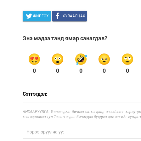
ЖИРГЭХ
ХУВААЛЦАХ
Энэ мэдээ танд ямар санагдав?
0
0
0
0
0
Сэтгэгдэл:
АНХААРУУЛГА: Уншигчдын бичсэн сэтгэгдэлд unuudur.mn хариуцла
хязгаарласан тул Та сэтгэгдэл бичихдээ бусдын эрх ашгийг хүндэтг