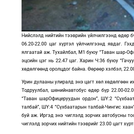
Олимп 2024
Нийслэлд нийтийн тээврийн үйлчил­гээнд өдөр бү
06.20-22.00 цаг хүртэл үйлчилгээнд явдаг. Гэх
ялгаатай аж. Тухайлбал, М1 буюу “Таван шар-Офи
эцсийн цэг нь 22.47 цаг. Харин Ч:36 буюу “Гачу
хөдөлгөөнд оролцдог байна. Өөрөөр хэл­бэл, 22.0
Урин дулааны улиралд энэ цагт хөл хөдөлгөөн и
Тодруулбал, шө­нийнавтобус өдөр бүр 22.00-02.
“Таван шарОфицеруудын ордон”, ШҮ:2 “Сүхбаат
талбай”, ШҮ:4 “Сүхбаатарын талбай-Чингис хаан
буй аж. Иргэд энэ чиглэлд зорчих автобусны тоо
чиглэлд зорчих нийтийн тээврийг 23.00 цагт хүр