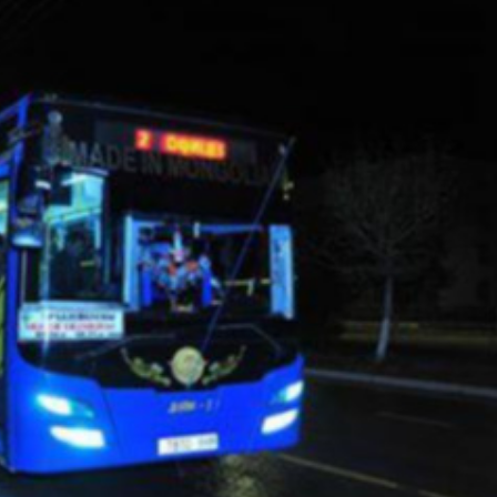
Ханш
Хэрэг з
Эрэлттэй мэдээ
Эрүүл м
Хууль ёс
Хүмүүс
Албаны 
Бусад
Life style
Ярилцл
Зөвлөгөө
Хоймор
Өнөөдрийн тухай
Уншигч-
өл