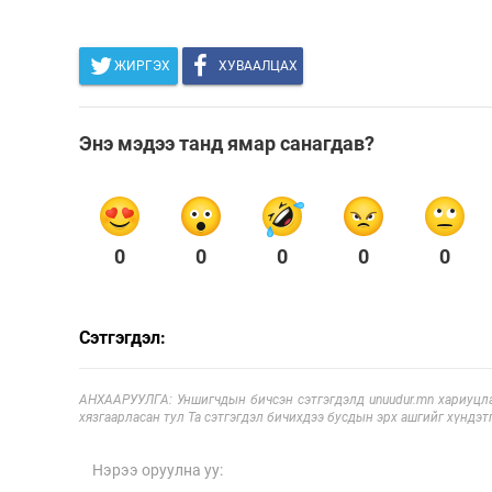
ЖИРГЭХ
ХУВААЛЦАХ
Энэ мэдээ танд ямар санагдав?
0
0
0
0
0
Сэтгэгдэл:
АНХААРУУЛГА: Уншигчдын бичсэн сэтгэгдэлд unuudur.mn хариуцла
хязгаарласан тул Та сэтгэгдэл бичихдээ бусдын эрх ашгийг хүндэтг