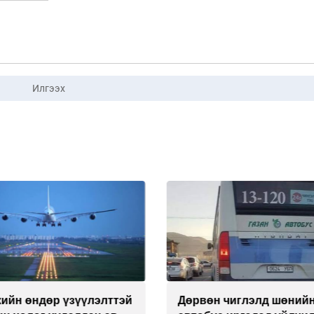
Илгээх
кийн өндөр үзүүлэлттэй
Дөрвөн чиглэлд шөний