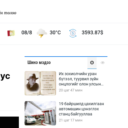
йн төлөө
08/8
30°C
3593.87
$
Соёл урлаг
Шинэ мэдээ
ой хөгжлийн зорилго -
Сонгодог урлаг
бус
Их зохиолчийн уран
Ардын урлаг
бүтээл, туурвил зүйн
онцлогийг олон улсын
Дүрслэх урлаг
судлаачид хэлэлцлээ
20 цаг 47 мин
Өв соёл
таг
Кино урлаг
19 байршилд цахилгаан
автомашин цэнэглэх
 орчин
Цирк
станц байгууллаа
ол
21 цаг 17 мин
Рок поп, хип хоп
энд