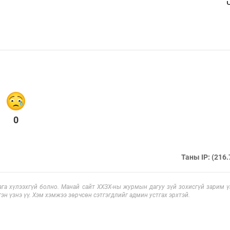
0
Таны IP: (216.
га хүлээхгүй болно. Манай сайт ХХЗХ-ны журмын дагуу зүй зохисгүй зарим үг
эн үзнэ үү. Хэм хэмжээ зөрчсөн сэтгэгдлийг админ устгах эрхтэй.