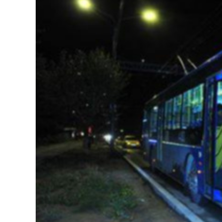
126-гийн НЭГ
Ертөнц
Спорт
Нийгэм
Бөх
Техник технологи
Сагсан бөмбөг
Шинжлэх ухаан
Хөлбөмбөг
Сонин хачин
Олимпын төрөл
Дэлхийн монгол
Тулааны спорт
Олимпын бус төр