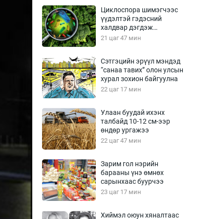
Урлагтай яриа
Циклоспора шимэгчээс
өрчил
үүдэлтэй гэдэсний
халдвар дэгдэж
энд-Эрхэм баян
болзошгүй
21 цаг 47 мин
Сэтгэцийн эрүүл мэндэд
“санаа тавих” олон улсын
хүний үг
хурал зохион байгуулна
22 цаг 17 мин
Улаан буудай ихэнх
талбайд 10-12 см-ээр
ага
Бусад
өндөр ургажээ
22 цаг 47 мин
Фото
сурвалжлагч
Видео
Зарим гол нэрийн
Инфографик
барааны үнэ өмнөх
сарынхаас буурчээ
Санал асуулга
23 цаг 17 мин
Хиймэл оюун хяналтаас