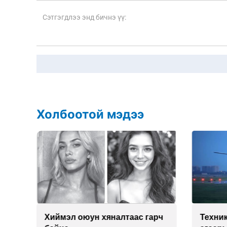
Холбоотой мэдээ
йд
Хиймэл оюун хяналтаас гарч
Техни