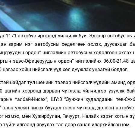
р 1171 автобус ир­гэдэд үйлчилж буй. Эдгээр автобус нь
дээ зарим нэг автобусны хөдөлгөөн эхлэх, дуу­сахцаг ба
це­руудын ордон” чиглэлийн автобусны хөдөлгөөн эхлэх ц
уртын эцэс-Офицеруудын ордон” чиглэлийнх 06.00-21.48 ц
0 цагаас хойш нийслэлчүүд хөл дүүжлэх унаа­гүй болдог.
хтэй байдаг тул шөнийн тээвэр нийслэлчүүдийн аминд орд
00 цагийн хооронд дөрвөн чиглэлд үйл­чилгээ үзүүлж бай
арын талбай-Нисэх”, ШҮ:3 “Зунжин худалдааны төв-Сүх­
” олон улсын нисэх буудал гэсэн чиглэлд долоон автобус
г нэмэх, мөн Хужирбулан, Гачуурт, Налайх зэрэг хотын з
тэл үйлчилгээнд явуулах тал дээр санал илэрхийлсэн юм.