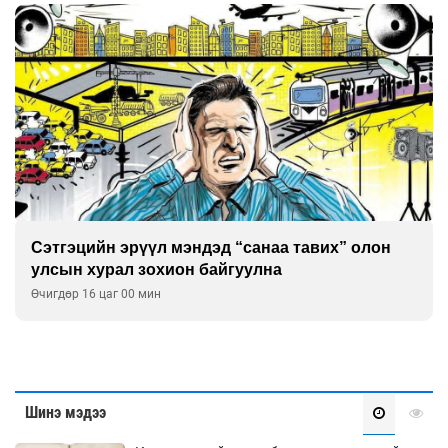
Сэтгэцийн эрүүл мэндэд “санаа тавих” олон
улсын хурал зохион байгуулна
Өчигдөр 16 цаг 00 мин
Шинэ мэдээ