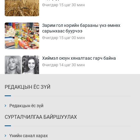
Өчигдөр 15 цаг 30 мин
Зарим гол нэрийн барааны үнэ өмнөх
сарынхаас буурчээ
Өчигдөр 15 цаг 00 мин
Хиймэл оюун хяналтаас гарч байна
Өчигдөр 14 цаг 30 мин
РЕДАКЦЫН ЁС ЗҮЙ
Эмэгтэйчүүд Бээжин, эрэгтэйчүүд Японд
бэлтгэл базаахаар хилийн дээс алхлаа
Өчигдөр 14 цаг 00 мин
Редакцын ёс зүй
СУРТАЛЧИЛГАА БАЙРШУУЛАХ
АНУ-ын Цэргийн кибер командлалаын
ажилтнууд амиа хорлох явдал эрс
нэмэгджээ
Үнийн санал харах