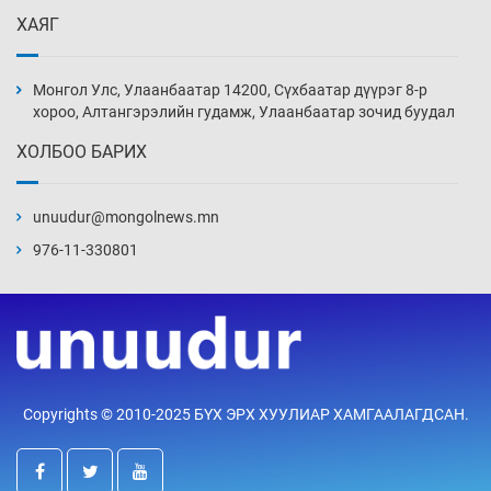
Өчигдөр 13 цаг 52 мин
ХАЯГ
Монголын шигшээ Хонконгийн багийг ялж,
эхний хожлоо авлаа
Монгол Улс, Улаанбаатар 14200, Сүхбаатар дүүрэг 8-р
Өчигдөр 13 цаг 30 мин
хороо, Алтангэрэлийн гудамж, Улаанбаатар зочид буудал
ХОЛБОО БАРИХ
Техникийн өндөр үзүүлэлттэй агаарын хөлөг
худалдан авах хүсэлтээ уламжлав
unuudur@mongolnews.mn
Өчигдөр 13 цаг 00 мин
976-11-330801
“Шатахууны бус, бодлогын хомсдол
нүүрлээд байна”
Өчигдөр 12 цаг 30 мин
Дөрвөн чиглэлд шөнийн автобус иргэдэд
Copyrights © 2010-2025 БҮХ ЭРХ ХУУЛИАР ХАМГААЛАГДСАН.
үйлчилж буй гэв
Өчигдөр 12 цаг 00 мин