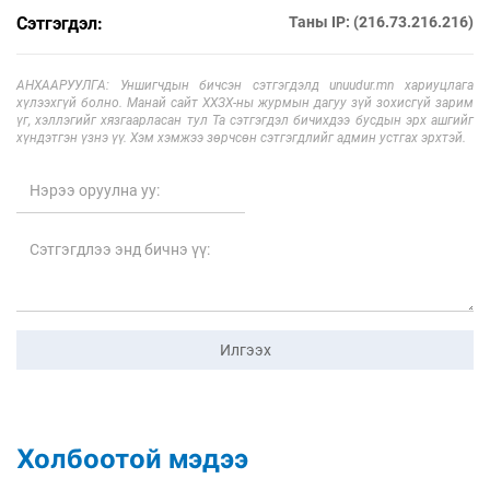
Сэтгэгдэл:
Таны IP: (216.73.216.216)
АНХААРУУЛГА: Уншигчдын бичсэн сэтгэгдэлд unuudur.mn хариуцлага
хүлээхгүй болно. Манай сайт ХХЗХ-ны журмын дагуу зүй зохисгүй зарим
үг, хэллэгийг хязгаарласан тул Та сэтгэгдэл бичихдээ бусдын эрх ашгийг
хүндэтгэн үзнэ үү. Хэм хэмжээ зөрчсөн сэтгэгдлийг админ устгах эрхтэй.
Илгээх
Холбоотой мэдээ