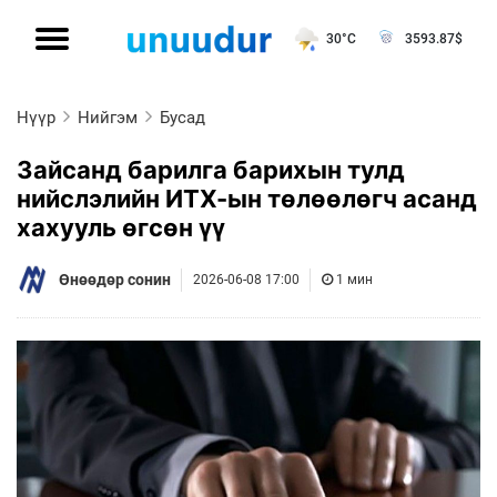
30°C
3593.87
$
Нүүр
Нийгэм
Бусад
Зайсанд барилга барихын тулд
нийслэлийн ИТХ-ын төлөөлөгч асанд
хахууль өгсөн үү
Өнөөдөр сонин
2026-06-08 17:00
1 мин