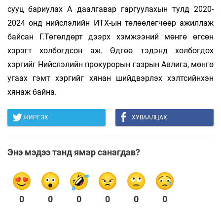
сууц бариулах А даалгавар гаргуулахын тулд 2020-
2024 онд нийслэлийн ИТХ-ын төлөөлөгчөөр ажиллаж
байсан Г.Төгөлдөрт дээрх хэмжээний мөнгө өгсөн
хэрэгт холбогдсон аж. Өдгөө тэдэнд холбогдох
хэргийг Нийслэлийн прокурорын газрын Авлига, мөнгө
угаах гэмт хэргийг хянан шийдвэрлэх хэлтсийнхэн
хянаж байна.
ЖИРГЭХ
ХУВААЛЦАХ
Энэ мэдээ танд ямар санагдав?
0
0
0
0
0
0