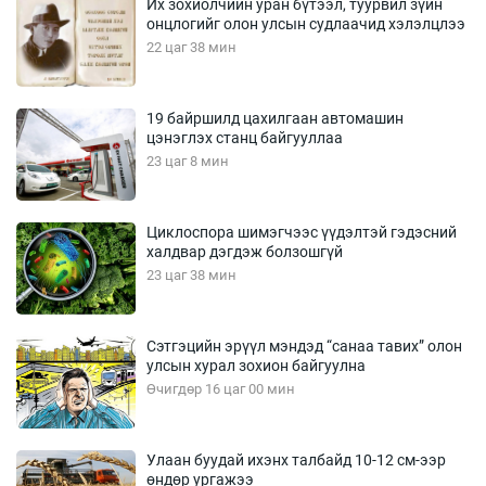
Их зохиолчийн уран бүтээл, туурвил зүйн
онцлогийг олон улсын судлаачид хэлэлцлээ
22 цаг 38 мин
19 байршилд цахилгаан автомашин
цэнэглэх станц байгууллаа
23 цаг 8 мин
Циклоспора шимэгчээс үүдэлтэй гэдэсний
халдвар дэгдэж болзошгүй
23 цаг 38 мин
Сэтгэцийн эрүүл мэндэд “санаа тавих” олон
улсын хурал зохион байгуулна
Өчигдөр 16 цаг 00 мин
Улаан буудай ихэнх талбайд 10-12 см-ээр
өндөр ургажээ