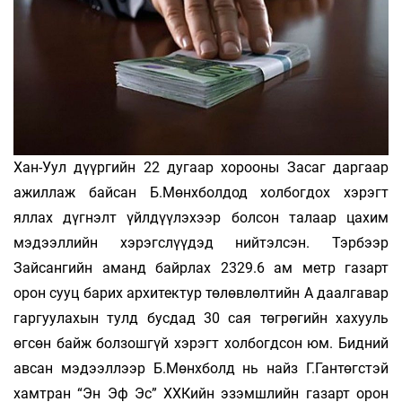
Хан-Уул дүүргийн 22 дугаар хорооны Засаг дар­гаар
ажиллаж байсан Б.Мөнхболдод холбог­дох хэрэгт
яллах дүгнэлт үйлдүүлэхээр болсон талаар цахим
мэдээллийн хэрэгслүүдэд ний­тэлсэн. Тэрбээр
Зайсангийн аманд байрлах 2329.6 ам метр газарт
орон сууц барих архи­тектур төлөвлөлтийн А даалгавар
гар­гуулахын тулд бусдад 30 сая төгрөгийн хахууль
өгсөн байж болзошгүй хэрэгт холбогдсон юм. Бидний
авсан мэдээллээр Б.Мөнхболд нь найз Г.Гантөгстэй
хамтран “Эн Эф Эс” ХХКийн эзэмшлийн газарт орон