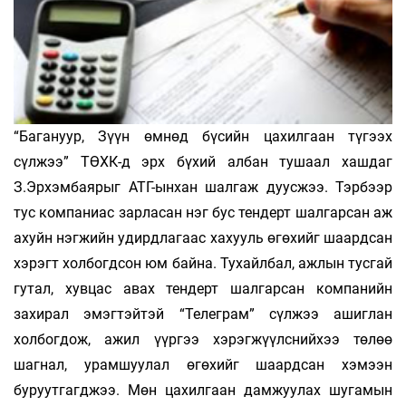
“Багануур, Зүүн өмнөд бүсийн цахилгаан түгээх
сүлжээ” ТӨХК-д эрх бүхий албан тушаал хашдаг
З.Эрхэмбаярыг АТГ-ынхан шалгаж дуус­жээ. Тэрбээр
тус компаниас зарласан нэг бус тендерт шалгарсан аж
ахуйн нэгжийн удирд­лагаас хахууль өгөхийг шаардсан
хэрэгт хол­богдсон юм байна. Тухайлбал, ажлын тусгай
гутал, хувцас авах тендерт шалгарсан ком­панийн
захирал эмэгтэйтэй “Телеграм” сүл­жээ ашиглан
холбогдож, ажил үүргээ хэрэг­жүүлс­нийхээ төлөө
шагнал, урамшуулал өгө­хийг шаардсан хэмээн
буруутгагджээ. Мөн ца­хилгаан дамжуулах шугамын