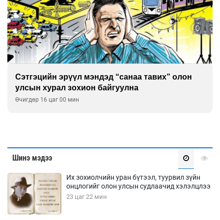
Сэтгэцийн эрүүл мэндэд “санаа тавих” олон
улсын хурал зохион байгуулна
Өчигдөр 16 цаг 00 мин
Шинэ мэдээ
Их зохиолчийн уран бүтээл, туурвил зүйн
онцлогийг олон улсын судлаачид хэлэлцлээ
23 цаг 22 мин