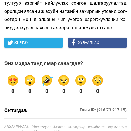
тулгуур зэргийг ний­лүүлэх сонгон шалгаруулалтад
оролцон ялсан аж ахуйн нэгжийн захирлын утсанд хол­
богдон мөн л албаны чиг үүргээ хэрэг­жүүлс­ний ха­
риуд хахууль нэхсэн гэх хэрэгт шалгуулсан гэнэ.
ЖИРГЭХ
ХУВААЛЦАХ
Энэ мэдээ танд ямар санагдав?
0
0
0
0
0
0
Сэтгэгдэл:
Таны IP: (216.73.217.15)
АНХААРУУЛГА: Уншигчдын бичсэн сэтгэгдэлд unuudur.mn хариуцлага