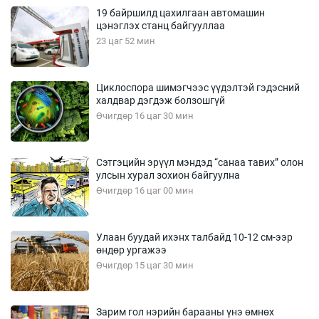
19 байршилд цахилгаан автомашин
цэнэглэх станц байгууллаа
23 цаг 52 мин
Циклоспора шимэгчээс үүдэлтэй гэдэсний
халдвар дэгдэж болзошгүй
Өчигдөр 16 цаг 30 мин
Сэтгэцийн эрүүл мэндэд “санаа тавих” олон
улсын хурал зохион байгуулна
Өчигдөр 16 цаг 00 мин
Улаан буудай ихэнх талбайд 10-12 см-ээр
өндөр ургажээ
Өчигдөр 15 цаг 30 мин
Зарим гол нэрийн барааны үнэ өмнөх