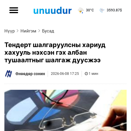
30°C
3593.87
$
Нүүр
Нийгэм
Бусад
Тендерт шалгаруулсны хариуд
хахууль нэхсэн гэх албан
тушаалтныг шалгаж дуусжээ
Өнөөдөр сонин
2026-06-08 17:25
1 мин