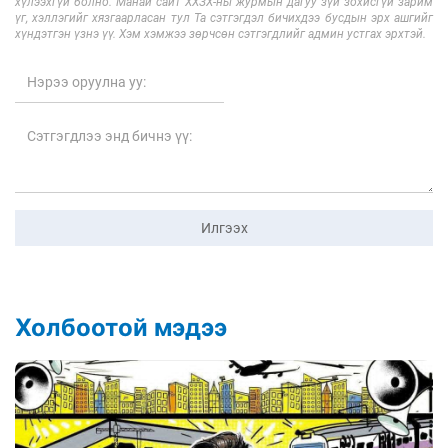
хүлээхгүй болно. Манай сайт ХХЗХ-ны журмын дагуу зүй зохисгүй зарим
үг, хэллэгийг хязгаарласан тул Та сэтгэгдэл бичихдээ бусдын эрх ашгийг
хүндэтгэн үзнэ үү. Хэм хэмжээ зөрчсөн сэтгэгдлийг админ устгах эрхтэй.
Илгээх
Холбоотой мэдээ