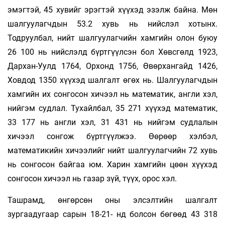
эмэгтэй, 45 хувийг эрэгтэй хүүхэд эзэлж байна. Мөн
шалгуулагчдын 53.2 хувь нь нийслэл хотынх.
Тодруулбал, нийт шал­гуулагчийн хамгийн олон буюу
26 100 нь нийслэлд бүртгүүлсэн бол Хөвсгөлд 1923,
Дархан-Уулд 1764, Орхонд 1756, Өвөр­хангайд 1426,
Ховдод 1350 хүүхэд шалгалт өгөх нь. Шалгуулагчдын
хамгийн их сонгосон хичээл нь математик, англи хэл,
нийгэм судлал. Тухайлбал, 35 271 хүүхэд ма­тематик,
33 177 нь англи хэл, 31 431 нь ний­гэм судлалын
хичээл сонгож бүртгүүл­жээ. Өөрөөр хэлбэл,
математикийн хи­чээ­лийг нийт шалгуулагчийн 72 хувь
нь сон­госон байгаа юм. Харин хамгийн цөөн хүү­хэд
сонгосон хичээл нь газар зүй, түүх, орос хэл.
Ташрамд, өнгөрсөн оны элсэлтийн шалгалт
зургаадугаар сарын 18-21- нд болсон бө­гөөд 43 318