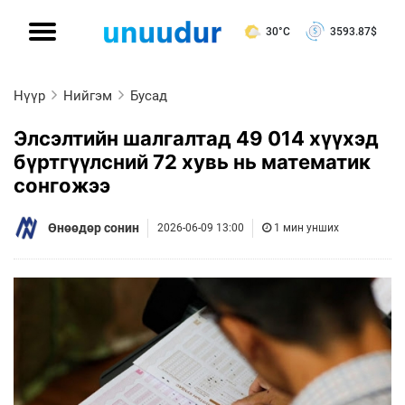
30°C
3593.87
$
Нүүр
Нийгэм
Бусад
Элсэлтийн шалгалтад 49 014 хүүхэд
бүртгүүлсний 72 хувь нь математик
сонгожээ
Өнөөдөр сонин
2026-06-09 13:00
1 мин унших