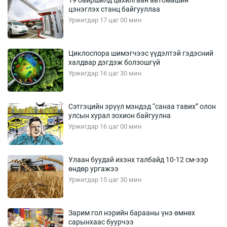
19 байршилд цахилгаан автомашин
цэнэглэх станц байгууллаа
Уржигдар 17 цаг 00 мин
Циклоспора шимэгчээс үүдэлтэй гэдэсний
халдвар дэгдэж болзошгүй
Уржигдар 16 цаг 30 мин
Сэтгэцийн эрүүл мэндэд “санаа тавих” олон
улсын хурал зохион байгуулна
Уржигдар 16 цаг 00 мин
Улаан буудай ихэнх талбайд 10-12 см-ээр
өндөр ургажээ
Уржигдар 15 цаг 30 мин
Зарим гол нэрийн барааны үнэ өмнөх
сарынхаас буурчээ