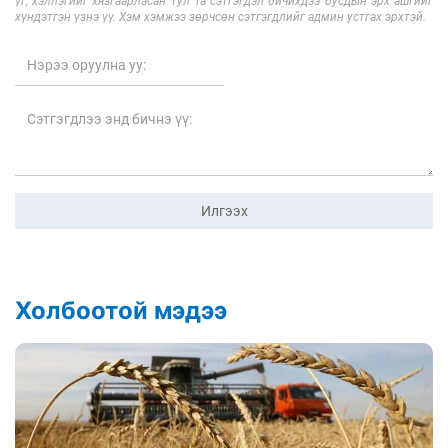
үг, хэллэгийг хязгаарласан тул Та сэтгэгдэл бичихдээ бусдын эрх ашгийг
хүндэтгэн үзнэ үү. Хэм хэмжээ зөрчсөн сэтгэгдлийг админ устгах эрхтэй.
Илгээх
Холбоотой мэдээ