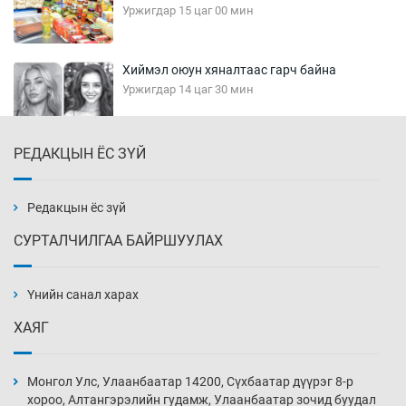
Уржигдар 15 цаг 00 мин
Хиймэл оюун хяналтаас гарч байна
Уржигдар 14 цаг 30 мин
РЕДАКЦЫН ЁС ЗҮЙ
Эмэгтэйчүүд Бээжин, эрэгтэйчүүд Японд
бэлтгэл базаахаар хилийн дээс алхлаа
Уржигдар 14 цаг 00 мин
Редакцын ёс зүй
СУРТАЛЧИЛГАА БАЙРШУУЛАХ
АНУ-ын Цэргийн кибер командлалаын
ажилтнууд амиа хорлох явдал эрс
нэмэгджээ
Үнийн санал харах
Уржигдар 13 цаг 52 мин
ХАЯГ
Монголын шигшээ Хонконгийн багийг ялж,
эхний хожлоо авлаа
Монгол Улс, Улаанбаатар 14200, Сүхбаатар дүүрэг 8-р
Уржигдар 13 цаг 30 мин
хороо, Алтангэрэлийн гудамж, Улаанбаатар зочид буудал