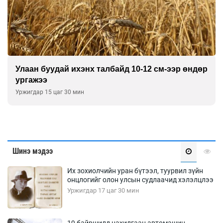
Улаан буудай ихэнх талбайд 10-12 см-ээр өндөр
ургажээ
Уржигдар 15 цаг 30 мин
Шинэ мэдээ
Их зохиолчийн уран бүтээл, туурвил зүйн
онцлогийг олон улсын судлаачид хэлэлцлээ
Уржигдар 17 цаг 30 мин