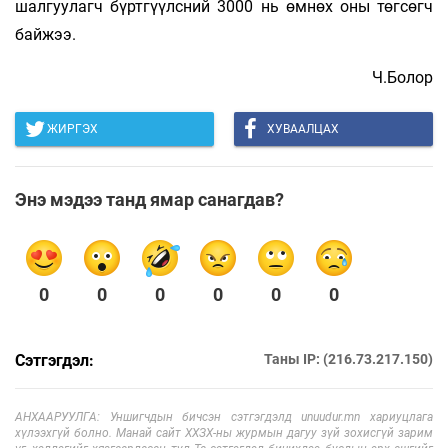
шалгуулагч бүртгүүлсний 3000 нь өмнөх оны төгсөгч
байжээ.
Ч.Болор
ЖИРГЭХ
ХУВААЛЦАХ
Энэ мэдээ танд ямар санагдав?
0
0
0
0
0
0
Сэтгэгдэл:
Таны IP: (216.73.217.150)
АНХААРУУЛГА: Уншигчдын бичсэн сэтгэгдэлд unuudur.mn хариуцлага
хүлээхгүй болно. Манай сайт ХХЗХ-ны журмын дагуу зүй зохисгүй зарим