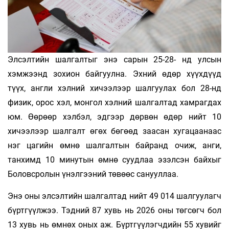
Элсэлтийн шалгалтыг энэ сарын 25-28- нд улсын
хэмжээнд зохион байгуулна. Эхний өдөр хүүхдүүд
түүх, англи хэлний хичээ­лээр шалгуулах бол 28-нд
физик, орос хэл, монгол хэлний шалгалтад хамрагдах
юм. Өөрөөр хэлбэл, эдгээр дөрвөн өдөр нийт 10
хичээлээр шалгалт өгөх бөгөөд заа­сан хугацаанаас
нэг цагийн өмнө шалгалтын байранд очиж, анги,
танхимд 10 ми­нутын өмнө суудлаа эзэлсэн байхыг
Боловсролын үнэлгээний төвөөс санууллаа.
Энэ оны элсэлтийн шалгалтад нийт 49 014 шалгуулагч
бүртгүүлжээ. Тэдний 87 хувь нь 2026 оны төгсөгч бол
13 хувь нь өм­нөх оных аж. Бүртгүүлэгчдийн 55 хувийг