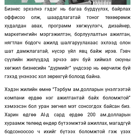
Бизнес эрхэлнэ гэдэг нь багаа бүрдүүлэх, байрлах
оффисоо олж, шаардлагатай тоног төхөөрөмж
худалдан авах, программ хөгжүүлэгч, дизайнер,
маркетингийн мэргэжилтэн, борлуулалтын ажилтан,
нягтлан бодогч ажилд шалгаруулахаас эхлээд олон
шат дамжлагатай, нүсэр үйл явц байж ирэв. Гэвч
сүүлийн жилүүдэд эрчээ авч буй хиймэл оюуны
хөгжил бизнесийн “дүрмийг” үндсээр нь өөрчилж буй
гэхэд үнэнээс хол зөрөхгүй болоод байна.
Хэдэн жилийн өмнө “Тэрбум ам.долларын үнэлгээтэй
компани ердөө нэг ажилтантай байх боломжтой”
хэмээсэн бол уран зөгнөл мэт сонсогдох байсан биз.
Харин өдгөө AI-д сард ердөө 200 ам.долларын
хураамж төлөөд өндөр бүтээмжтэй ажиллах, магадгүй
бодсоноосоо ч ихийг бүтээх боломжтой гэж үзэх