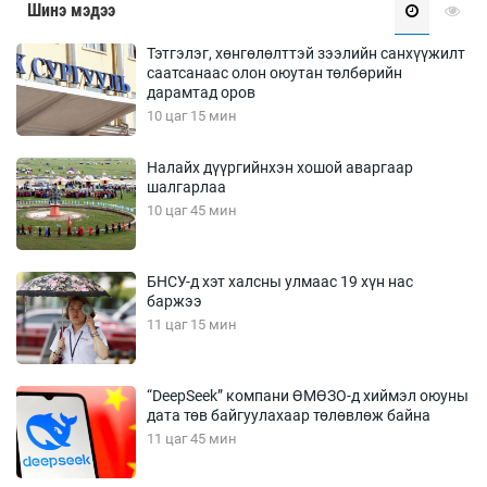
Шинэ мэдээ
Тэтгэлэг, хөнгөлөлттэй зээлийн санхүүжилт
саатсанаас олон оюутан төлбөрийн
дарамтад оров
10 цаг 15 мин
Налайх дүүргийнхэн хошой аваргаар
шалгарлаа
10 цаг 45 мин
БНСУ-д хэт халсны улмаас 19 хүн нас
баржээ
11 цаг 15 мин
“DeepSeek” компани ӨМӨЗО-д хиймэл оюуны
дата төв байгуулахаар төлөвлөж байна
11 цаг 45 мин