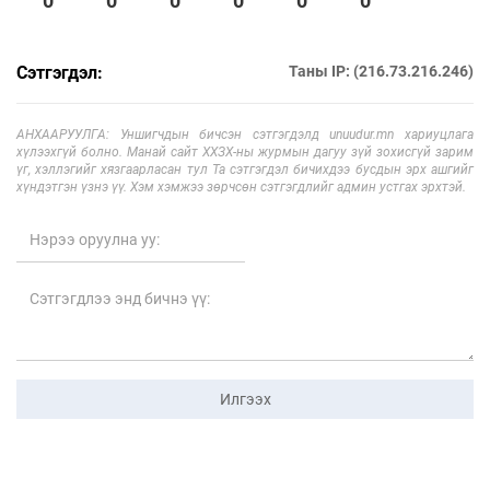
0
0
0
0
0
0
Сэтгэгдэл:
Таны IP: (216.73.216.246)
АНХААРУУЛГА: Уншигчдын бичсэн сэтгэгдэлд unuudur.mn хариуцлага
хүлээхгүй болно. Манай сайт ХХЗХ-ны журмын дагуу зүй зохисгүй зарим
үг, хэллэгийг хязгаарласан тул Та сэтгэгдэл бичихдээ бусдын эрх ашгийг
хүндэтгэн үзнэ үү. Хэм хэмжээ зөрчсөн сэтгэгдлийг админ устгах эрхтэй.
Илгээх