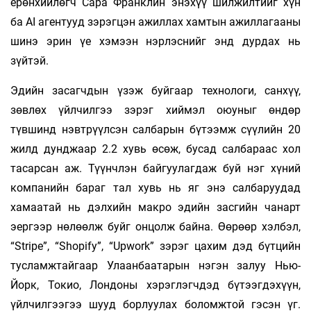
ерөнхийлөгч Сара Франклин энэхүү шилжилтийг хүн
ба AI агентууд зэрэгцэн ажиллах хамтын ажиллагааны
шинэ эрин үе хэмээн нэрлэснийг энд дурдах нь
зүйтэй.
Эдийн засагчдын үзэж буйгаар технологи, санхүү,
зөвлөх үйлчилгээ зэрэг хиймэл оюуныг өндөр
түвшинд нэвтрүүлсэн салбарын бүтээмж сүүлийн 20
жилд дунджаар 2.2 хувь өсөж, бусад салбараас хол
тасарсан аж. Түүнчлэн байгуулагдаж буй нэг хүний
компанийн бараг тал хувь нь яг энэ салбаруудад
хамаатай нь дэлхийн макро эдийн засгийн чанарт
эергээр нөлөөлж буйг онцолж байна. Өөрөөр хэлбэл,
“Stripe”, “Shopify”, “Upwork” зэрэг цахим дэд бүтцийн
тусламжтайгаар Улаанбаатарын нэгэн залуу Нью-
Йорк, Токио, Лондоны хэрэглэгчдэд бүтээгдэхүүн,
үйлчилгээгээ шууд борлуулах боломжтой гэсэн үг.