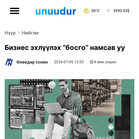
30°C
3593.93
$
Нүүр
Нийгэм
Бизнес эхлүүлэх “босго” намсав уу
Өнөөдөр сонин
2026-07-09 13:00
4 мин унших