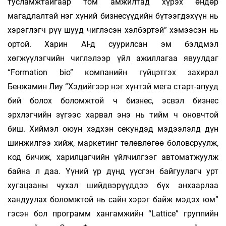
тусламжтайгаар том амжилтад хүрэх өндөр
магадлалтай нэг хүний бизнесүүдийн бүтээгдэхүүн нь
хэрэглэгч рүү шууд чиглэсэн хэлбэртэй” хэмээсэн нь
ортой. Харин AI-д суурилсан эм бэлдмэл
хөгжүүлэгчийн чиглэлээр үйл ажиллагаа явуулдаг
“Formation bio” компанийн гүйцэтгэх захирал
Бенжамин Лиу “Хэдийгээр нэг хүнтэй мега старт-апууд
бий болох боломжтой ч бизнес, эсвэл бизнес
эрхлэгчийн зүгээс харвал энэ нь тийм ч оновчтой
биш. Хиймэл оюун хэдхэн секундэд мэдээлэлд дүн
шинжилгээ хийж, маркетинг төлөвлөгөө боловсруулж,
код бичиж, харилцагчийн үйлчилгээг автоматжуулж
байна л даа. Үүний үр дүнд үүсгэн байгуулагч урт
хугацааны чухал шийдвэрүүддээ бүх анхаарлаа
хандуулах боломжтой нь сайн хэрэг байж мэдэх юм”
гэсэн бол программ хангамжийн “Lattice” группийн