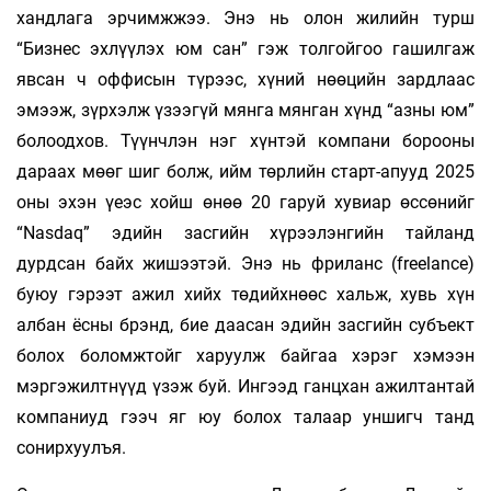
хандлага эрчимжжээ. Энэ нь олон жилийн турш
“Бизнес эхлүүлэх юм сан” гэж толгойгоо гашилгаж
явсан ч оффисын түрээс, хүний нөөцийн зардлаас
эмээж, зүрхэлж үзээгүй мянга мянган хүнд “азны юм”
болоодхов. Түүнчлэн нэг хүнтэй компани борооны
дараах мөөг шиг болж, ийм төрлийн старт-апууд 2025
оны эхэн үеэс хойш өнөө 20 гаруй хувиар өссөнийг
“Nasdaq” эдийн засгийн хүрээлэнгийн тайланд
дурдсан байх жишээтэй. Энэ нь фриланс (freelance)
буюу гэрээт ажил хийх төдийхнөөс хальж, хувь хүн
албан ёсны брэнд, бие даасан эдийн засгийн субъект
болох боломжтойг харуулж байгаа хэрэг хэмээн
мэргэжилтнүүд үзэж буй. Ингээд ганцхан ажилтантай
компаниуд гээч яг юу болох талаар уншигч танд
сонирхуулъя.