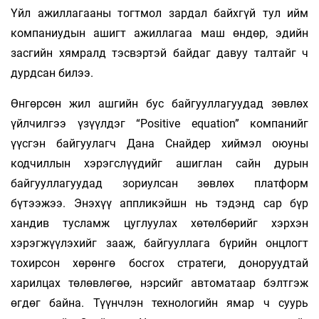
Үйл ажиллагааны тогтмол зардал байхгүй тул ийм
компаниудын ашигт ажиллагаа маш өндөр, эдийн
засгийн хямралд тэсвэртэй байдаг давуу талтайг ч
дурдсан билээ.
Өнгөрсөн жил ашгийн бус байгууллагуудад зөвлөх
үйлчилгээ үзүүлдэг “Positive equation” компанийг
үүсгэн байгуулагч Дана Снайдер хиймэл оюуны
кодчиллын хэрэгслүүдийг ашиглан сайн дурын
байгууллагуудад зориулсан зөвлөх платформ
бүтээжээ. Энэхүү аппликэйшн нь тэдэнд сар бүр
хандив тусламж цуглуулах хөтөлбөрийг хэрхэн
хэрэгжүүлэхийг зааж, байгууллага бүрийн онцлогт
тохирсон хөрөнгө босгох стратеги, доноруудтай
харилцах төлөвлөгөө, нэрсийг автоматаар бэлтгэж
өгдөг байна. Түүнчлэн технологийн ямар ч суурь