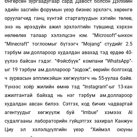
Өнгөрсөн зургаадугаар сард Давост болсон Дэлхийн
эдийн засгийн форумын үеэр бизнес эрхлэгч, хөрөнгө
оруулагчид ганц хүнтэй стартапуудын хэтийн төлөв,
энэ нь ирээдүйн ажил эрхлэлтийн түвшинд хэрхэн
нөлөөлөх талаар хэлэлцсэн юм. “Microsoft”-ынхон
“Minecraft” тоглоомыг бүтээгч “Mojang” студийг 2.5
тэрбум ам.доллароор худалдан авахад тэд ердөө 40-
үүлээ байсан гэдэг. “Фэйсбүүк” компани “WhatsApp”-
ыг 19 тэрбум ам.доллароор “зодож”, өөрийн болгоход
ч зурвасын аппликэйшн хөгжүүлэгч нь 55-уулаа байв.
Үүнээс хоёр жилийн өмнө тэд “Instagram”-ыг 13-хан
ажилтантай байхад нь нэг тэрбум ам.доллароор
худалдан авсан билээ. Сэтгэх, код бичих чадвартай
агентуудыг хөгжүүлж буй “Imbue” хэмээх AI
судалгааны лабораторийн гүйцэтгэх захирал Канжун
Циу эл хэлэлцүүлгийн үеэр “Хиймэл оюуны