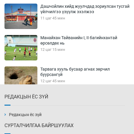
Дашчойлин хийд жуулчдад зориулсан тусгай
үйлчилгээ үзүүлж эхэлжээ
11 цаг 45 мин
Манайхан Тайванийн I, II багийнхантай
өрсөлдөх нь
12 цаг 15 мин
Тарвага хууль бусаар агнах зөрчил
буурсангүй
12 цаг 45 мин
РЕДАКЦЫН ЁС ЗҮЙ
Х.Улам-Өрнөх байр урагшилж, долоод
жагсжээ
13 цаг 15 мин
Редакцын ёс зүй
СУРТАЛЧИЛГАА БАЙРШУУЛАХ
Ж.Лхагвабат өсвөр үеийнхний ДАШТ-ийг