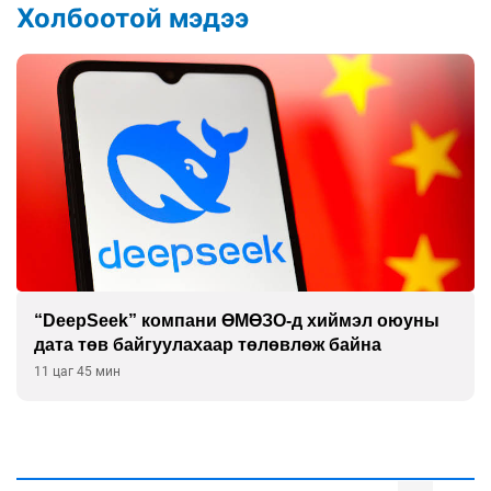
Холбоотой мэдээ
“DeepSeek” компани ӨМӨЗО-д хиймэл оюуны
дата төв байгуулахаар төлөвлөж байна
11 цаг 45 мин