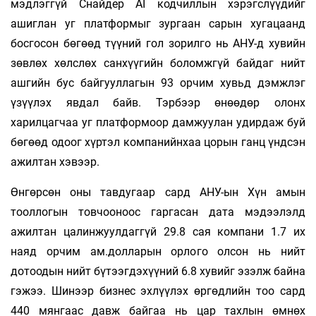
мэдлэггүй Снайдер AI кодчиллын хэрэгслүүдийг
ашиглан уг платформыг зургаан сарын хугацаанд
босгосон бөгөөд түүний гол зорилго нь АНУ-д хувийн
зөвлөх хөлслөх санхүүгийн боломжгүй байдаг нийт
ашгийн бус байгууллагын 93 орчим хувьд дэмжлэг
үзүүлэх явдал байв. Тэрбээр өнөөдөр олонх
харилцагчаа уг платформоор дамжуулан удирдаж буй
бөгөөд одоог хүртэл компанийнхаа цорын ганц үндсэн
ажилтан хэвээр.
Өнгөрсөн оны тавдугаар сард АНУ-ын Хүн амын
тооллогын товчооноос гаргасан дата мэдээлэлд
ажилтан цалинжуулдаггүй 29.8 сая компани 1.7 их
наяд орчим ам.долларын орлого олсон нь нийт
дотоодын нийт бүтээгдэхүүний 6.8 хувийг эзэлж байна
гэжээ. Шинээр бизнес эхлүүлэх өргөдлийн тоо сард
440 мянгаас давж байгаа нь цар тахлын өмнөх