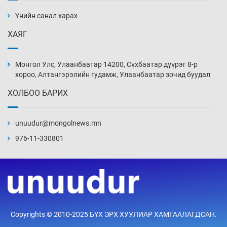
дэнсэлнэ
Үнийн санал харах
13 цаг 45 мин
ХАЯГ
Иран тэсэж үлдсэн ч удаан хугацаанд хүнд
үеийг туулна
Монгол Улс, Улаанбаатар 14200, Сүхбаатар дүүрэг 8-р
14 цаг 15 мин
хороо, Алтангэрэлийн гудамж, Улаанбаатар зочид буудал
ХОЛБОО БАРИХ
Боловсролын зээлийн сангаар гадаадад
суралцагчдын амьжиргааны зардлын
хэмжээг шинэчлэн тогтоох нь
unuudur@mongolnews.mn
14 цаг 45 мин
976-11-330801
Монголын баг Абу Дабид медалийн хур
буулгаж байна
15 цаг 15 мин
Б.Учрал, Ё.Пүрэвдаш нар Азийн АШТ-д
Copyrights © 2010-2025 БҮХ ЭРХ ХУУЛИАР ХАМГААЛАГДСАН.
мөнгө, хүрэл медаль хүртэв