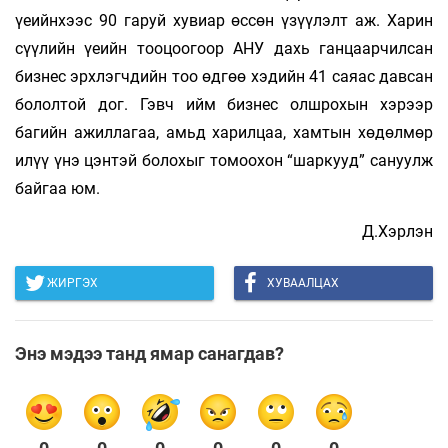
үеийнхээс 90 гаруй хувиар өссөн үзүүлэлт аж. Харин
сүүлийн үеийн тооцоогоор АНУ дахь ганцаарчилсан
бизнес эрхлэгчдийн тоо өдгөө хэдийн 41 саяас давсан
бололтой дог. Гэвч ийм бизнес олшрохын хэрээр
багийн ажиллагаа, амьд харилцаа, хамтын хөдөлмөр
илүү үнэ цэнтэй бо­лохыг томоохон “шаркууд” сануулж
байгаа юм.
Д.Хэрлэн
ЖИРГЭХ
ХУВААЛЦАХ
Энэ мэдээ танд ямар санагдав?