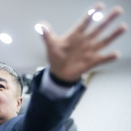
Ханш
Хэрэг з
Эрэлттэй мэдээ
Эрүүл м
Хууль ёс
Хүмүүс
Албаны 
Бусад
Life style
Ярилцл
Зөвлөгөө
Хоймор
Өнөөдрийн тухай
Уншигч-
өл