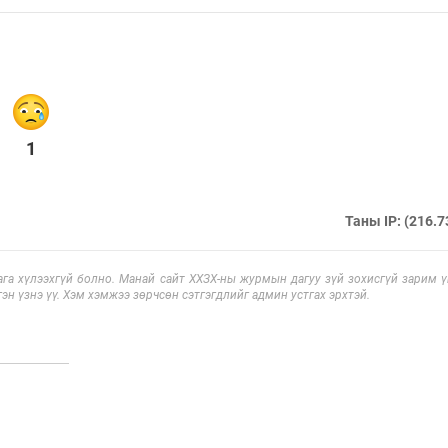
1
Таны IP: (216.7
га хүлээхгүй болно. Манай сайт ХХЗХ-ны журмын дагуу зүй зохисгүй зарим үг
эн үзнэ үү. Хэм хэмжээ зөрчсөн сэтгэгдлийг админ устгах эрхтэй.