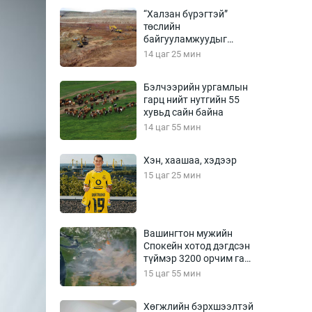
Урлагтай яриа
“Халзан бүрэгтэй”
өрчил
төслийн
байгууламжуудыг
энд-Эрхэм баян
албадан буулгах
14 цаг 25 мин
захирамж гаргажээ
Бэлчээрийн ургамлын
гарц нийт нутгийн 55
хүний үг
хувьд сайн байна
14 цаг 55 мин
Хэн, хаашаа, хэдээр
ага
Бусад
15 цаг 25 мин
Фото
сурвалжлагч
Видео
Вашингтон мужийн
Инфографик
Спокейн хотод дэгдсэн
түймэр 3200 орчим га
Санал асуулга
талбай хамарчээ
15 цаг 55 мин
Хөгжлийн бэрхшээлтэй