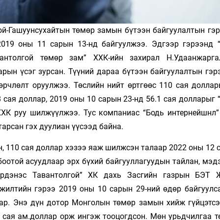
ой-Гашуунсухайтын төмөр замын бүтээн байгуулалтын гэр
2019 оны 11 сарын 13-нд байгуулжээ. Эдгээр гэрээнд 
авантолгой төмөр зам” ХХК-ийн захирал Н.Удаанжарга
рын үсэг зурсан. Түүний дараа бүтээн байгуулалтын гэрэ
өрчлөлт оруулжээ. Төслийн нийт өртгөөс 110 сая доллар
 сая доллар, 2019 оны 10 сарын 23-нд 56.1 сая долларыг
 ХХК руу шилжүүлжээ. Тус компаниас “Бодь интернейшнл”
арсан гэх дуулиан үүсээд байна.
, 110 сая доллар хэзээ яаж шилжсэн талаар 2022 оны 12 
боотой асуудлаар эрх бүхий байгууллагуудын тайлан, мэд
Эрдэнэс Тавантолгой” ХК дахь Засгийн газрын БЭТ Ж
үжилтийн гэрээ 2019 оны 10 сарын 29-ний өдөр байгуулс
ллар. Энэ дүн дотор Монголын төмөр замын хийж гүйцэтс
6 сая ам.доллар орж ингэж тооцогдсон. Мөн урьдчилгаа т