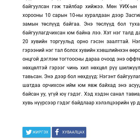
байгуулсан гэж тайлбар хийжээ. Мөн УИХ-ын
хорооны 10 сарын 10-ны хуралдаан дээр Засги
замын төслүүд байгаа. Энэ төслүүд бол тух
байгуулагдчихсан юм байна лээ. Хэт нэг талд д
20 хувийн торгуульд орно гэсэн заалттай. Нэ
гэрээний нэг тал болох хувийн хэвшлийнхэн өөрс
онцгой дэглэм тогтоосны дараа очоод энэ оффте
нөхцөлтэй гэрээг чинь хил нөхцөл рүү шилжүүл
тавьсан. Энэ дээр бол нөхдүүд: Нэгэнт байгуула
шатдаа орчихсон ийм юм явж байхад энэ асууд
байсан уу, үгүй юү гэдэг. Хэд хэдэн санал тави
хувь нүүрсээр гэдэг байдлаар хэлэлцээрийн үр 
ЖИРГЭХ
ХУВААЛЦАХ