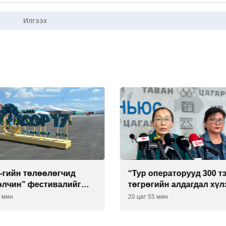
Илгээх
-гийн төлөөлөгчид
“Тур операторууд 300 т
элчин” фестивалийг
төгрөгийн алдагдал хүл
сонирхоно
эрсдэлд ороод байна”
5 мин
20 цаг 55 мин