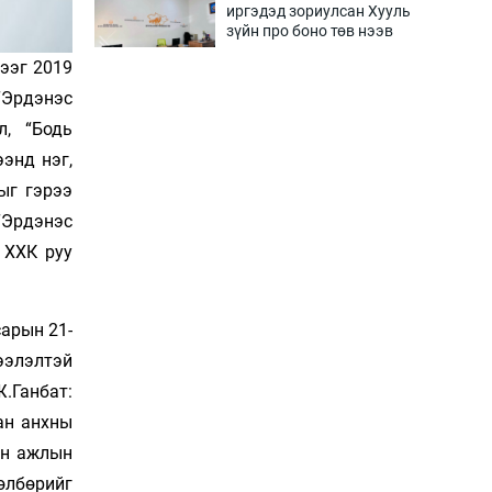
иргэдэд зориулсан Хууль
зүйн про боно төв нээв
16 цаг 25 мин
ээг 2019
“Эрдэнэс
Олон улсын монголч
эрдэмтдийн XIII их
л, “Бодь
хуралд 528 илтгэл
энд нэг,
хэлэлцүүлэх нь
16 цаг 55 мин
ыг гэрээ
 “Эрдэнэс
Улаан бурхны эсрэг
дархлаажуулалтыг
 ХХК руу
идэвхжүүлэхээр боллоо
17 цаг 25 мин
сарын 21-
Эдийн засагт
эмэгтэйчүүдийн
ээлэлтэй
оролцоог нэмэгдүүлэхэд
.Ганбат:
бодитой дэмжлэг чухал
17 цаг 55 мин
ан анхны
эн ажлын
Европчууд ФИФА-гийн
боссын эсрэг
өлбөрийг