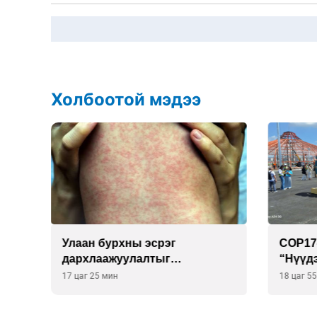
Холбоотой мэдээ
Улаан бурхны эсрэг
СОР17
528
дархлаажуулалтыг
“Нүүд
идэвхжүүлэхээр боллоо
үзэж 
17 цаг 25 мин
18 цаг 5