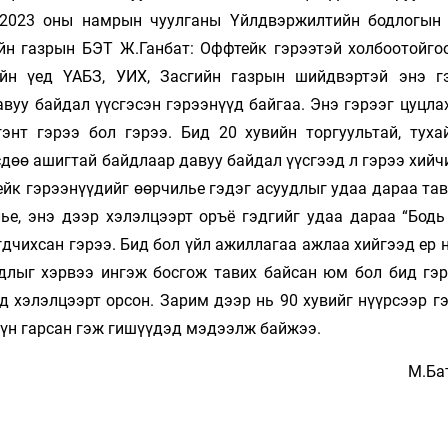
 2023 оны намрын чуулганы Үйлдвэржилтийн бодлогын
йн газрын БЭТ Ж.Ганбат: Оффтейк гэрээтэй холбоотойго
айн үед ҮАБЗ, УИХ, Засгийн газрын шийдвэртэй энэ г
авуу байдал үүсгэсэн гэрээнүүд байгаа. Энэ гэрээг цуцл
гэнт гэрээ бол гэрээ. Бид 20 хувийн торгуультай, туха
дөө ашигтай байдлаар давуу байдал үүсгээд л гэрээ хийч
йк гэрээнүүдийг өөрчилье гэдэг асуудлыг удаа дараа тав
ье, энэ дээр хэлэлцээрт оръё гэдгийг удаа дараа “Бодь 
гдчихсан гэрээ. Бид бол үйл ажиллагаа ажлаа хийгээд ер 
лыг хэрвээ ингэж босгож тавих байсан юм бол бид гэр
ад хэлэлцээрт орсон. Зарим дээр нь 90 хувийг нүүрсээр г
дүн гарсан гэж гишүүдэд мэдээлж байжээ.
М.Ба