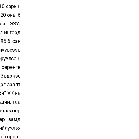
18 цаг 25 мин
10 сарын
020 оны 6
СОР17-гийн төлөөлөгчид
даа ТЭЗҮ-
“Нүүдэлчин” фестивалийг
ол ингээд
үзэж сонирхоно
18 цаг 55 мин
95.6 сая
нүүрсээр
Спорт ба
руулсан.
энтертайнментын хослол
“Триатлон-2026”
 хөрөнгө
19 цаг 25 мин
“Эрдэнэс
дэг заалт
Дуу чимээний бохирдолд
дарлуулсаар дуусах нь
ой” ХК нь
19 цаг 55 мин
ьдчилгаа
 төлөхөөр
мөр замд
Шинэ төмөр зам тавих
хүсэл ба шинэчлэлийн
ийлүүлэх
тэргүүний хясал
н гэрээг
20 цаг 25 мин