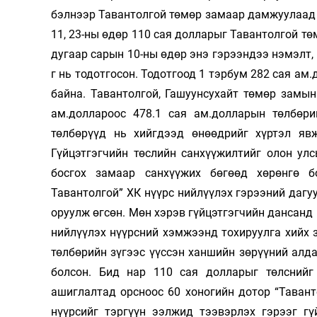
бэлнээр Тавантолгой төмөр замаар дамжуулаад 
11, 23-ны өдөр 110 сая долларыг Тавантолгой т
дугаар сарын 10-ны өдөр энэ гэрээндээ нэмэлт,
г нь тодотгосон. Тодотгоод 1 тэрбум 282 сая ам
байна. Тавантолгой, Гашуунсухайт төмөр замын
ам.доллароос 478.1 сая ам.долларын төлбөри
төлбөрүүд нь хийгдээд өнөөдрийг хүртэл яв
Гүйцэтгэгчийн төслийн санхүүжилтийг олон улс
босгох замаар санхүүжих бөгөөд хөрөнгө б
Тавантолгой” ХК нүүрс нийлүүлэх гэрээний дагуу
оруулж өгсөн. Мөн хэрэв гүйцэтгэгчийн дансанд
нийлүүлэх нүүрсний хэмжээнд тохируулга хийх 
төлбөрийн зүгээс үүссэн ханшийн зөрүүний алда
болсон. Бид нар 110 сая долларыг төлснийг
ашиглалтад орсноос 60 хоногийн дотор “Тавант
нүүрсийг тэргүүн ээлжид тээвэрлэх гэрээг гү