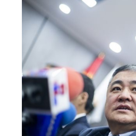
126-гийн НЭГ
Ертөнц
Спорт
Нийгэм
Бөх
Техник технологи
Сагсан бөмбөг
Шинжлэх ухаан
Хөлбөмбөг
Сонин хачин
Олимпын төрөл
Дэлхийн монгол
Тулааны спорт
Олимпын бус төр