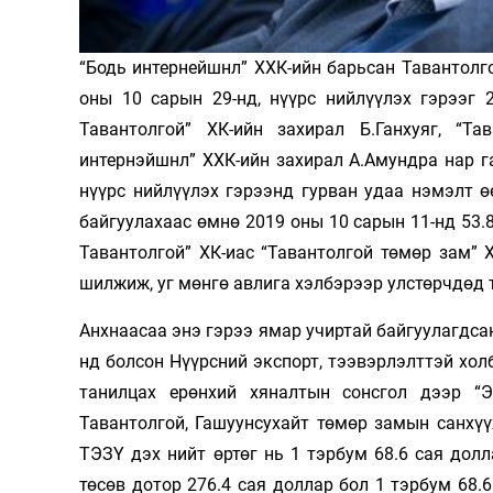
Олимп 2024
“Бодь интернейшнл” ХХК-ийн барьсан Тавантолг
оны 10 сарын 29-нд, нүүрс нийлүүлэх гэрээг 
Тавантолгой” ХК-ийн захирал Б.Ганхуяг, “Т
интернэйшнл” ХХК-ийн захирал А.Амундра нар га
нүүрс нийлүүлэх гэрээнд гурван удаа нэмэлт ө
байгуулахаас өмнө 2019 оны 10 сарын 11-нд 53.8
Тавантолгой” ХК-иас “Тавантолгой төмөр зам”
шилжиж, уг мөнгө авлига хэлбэрээр улстөрчдөд т
Анхнаасаа энэ гэрээ ямар учиртай байгуулагдсан
нд болсон Нүүрсний экспорт, тээвэрлэлттэй хол
танилцах ерөнхий хяналтын сонсгол дээр “
Тавантолгой, Гашуунсухайт төмөр замын санхү
ТЭЗҮ дэх нийт өртөг нь 1 тэрбум 68.6 сая до
төсөв дотор 276.4 сая доллар бол 1 тэрбум 68.