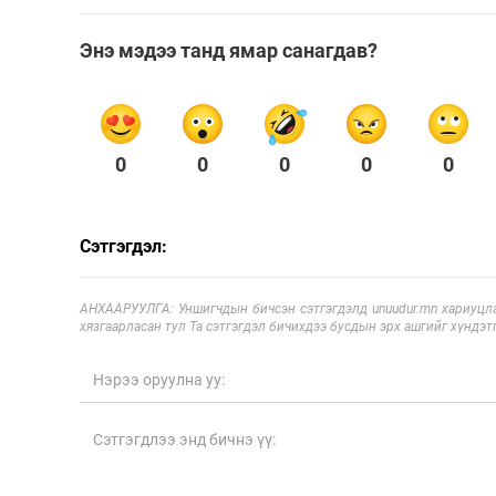
Энэ мэдээ танд ямар санагдав?
0
0
0
0
0
Сэтгэгдэл:
АНХААРУУЛГА: Уншигчдын бичсэн сэтгэгдэлд unuudur.mn хариуцла
хязгаарласан тул Та сэтгэгдэл бичихдээ бусдын эрх ашгийг хүндэтг