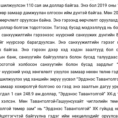
шилжүүлсэн 110 сая ам.доллар байгаа. Энэ бол 2019 оны 
өмөр замаар дамжуулан олгосон ийм дүнтэй байгаа. Мөн 2
 өөрчлөлт оруулсан байна. Энэ гэрээнд өөрчлөлт оруулах
.доллар болгож тодотгосон. Тэгээд бусад мэдээллүүд нь б
 санхүүжилтийн гэрээнээс нүүрсний санхүүжих дүнгийн 8
йг нүүрсээр барагдуулсан. Энэ санхүүжилтийн гэрээг 
ж байгаа. Энэ гэрээн дээр хэд хэдэн заалтууд бол о
ын банк, санхүүгийн байгууллага болон бусад талуудаас
осготой холбосон санхүүгийн болон бусад зардлыг 
 нүүрсний үнэд хөнгөлөлт үзүүлэх замаар нөхөн төлнө гэ
 шилжүүлэх үед ханшийн зөрүү үүсвэл “Эрдэнэс Тавантолг
замаар хохиролгүй болгоно оо гээд энэ заалтын дагуу ур
гдал 1 сая 248.9 ам.доллар, “Эрдэнэс Тавантолгой” ХК-д
 хэлсэн. Мөн Тавантолгой-Гашуунсухайт чиглэлийн тө
олгой төмөр зам” нь “Эрдэнэс Тавантолгой” ХК гүйцэд н
йцэтгэгчтэй байгуулна гэдэг ийм нөхцөлүүдийг оруулса