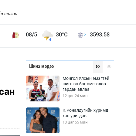
йн төлөө
08/5
30°C
3593.5
$
Соёл урлаг
Шинэ мэдээ
ой хөгжлийн зорилго -
Сонгодог урлаг
Монгол Улсын эмэгтэй
Ардын урлаг
шигшээ баг өмсгөлөө
йсан
гардан авлаа
Дүрслэх урлаг
12 цаг 24 мин
Өв соёл
таг
Кино урлаг
К.Роналдугийн хуримд
хэн уригдав
 орчин
Цирк
13 цаг 55 мин
ол
Рок поп, хип хоп
энд