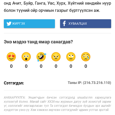
онд Ачит, Буйр, Ганга, Увс, Хурх, Хүйтний хөндийн нуур
болон түүний ойр орчмын газрыг бүртгүүлсэн аж.
ЖИРГЭХ
ХУВААЛЦАХ
Энэ мэдээ танд ямар санагдав?
0
0
0
0
0
0
Сэтгэгдэл:
Таны IP: (216.73.216.110)
АНХААРУУЛГА: Уншигчдын бичсэн сэтгэгдэлд unuudur.mn хариуцлага
хүлээхгүй болно. Манай сайт ХХЗХ-ны журмын дагуу зүй зохисгүй зарим
үг, хэллэгийг хязгаарласан тул Та сэтгэгдэл бичихдээ бусдын эрх ашгийг
хүндэтгэн үзнэ үү. Хэм хэмжээ зөрчсөн сэтгэгдлийг админ устгах эрхтэй.