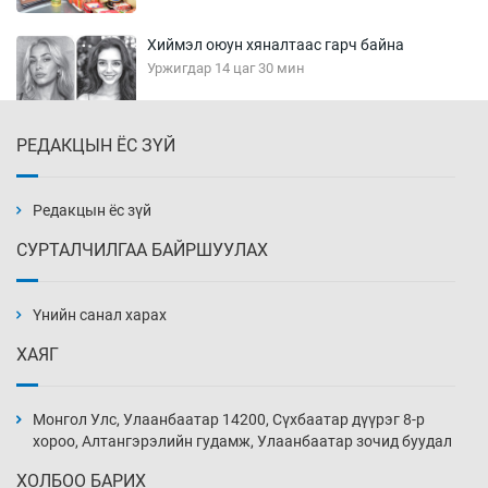
Хиймэл оюун хяналтаас гарч байна
Уржигдар 14 цаг 30 мин
РЕДАКЦЫН ЁС ЗҮЙ
Эмэгтэйчүүд Бээжин, эрэгтэйчүүд Японд
бэлтгэл базаахаар хилийн дээс алхлаа
Уржигдар 14 цаг 00 мин
Редакцын ёс зүй
СУРТАЛЧИЛГАА БАЙРШУУЛАХ
АНУ-ын Цэргийн кибер командлалаын
ажилтнууд амиа хорлох явдал эрс
нэмэгджээ
Үнийн санал харах
Уржигдар 13 цаг 52 мин
ХАЯГ
Монголын шигшээ Хонконгийн багийг ялж,
эхний хожлоо авлаа
Монгол Улс, Улаанбаатар 14200, Сүхбаатар дүүрэг 8-р
Уржигдар 13 цаг 30 мин
хороо, Алтангэрэлийн гудамж, Улаанбаатар зочид буудал
ХОЛБОО БАРИХ