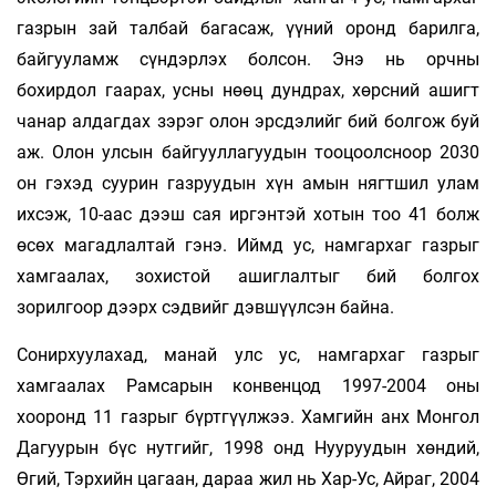
газрын зай талбай багасаж, үүний оронд барилга,
байгууламж сүндэрлэх болсон. Энэ нь орчны
бохирдол гаарах, усны нөөц дундрах, хөрсний ашигт
чанар алдагдах зэрэг олон эрсдэлийг бий болгож буй
аж. Олон улсын байгууллагуудын тооцоолсноор 2030
он гэхэд суурин газруудын хүн амын нягтшил улам
ихсэж, 10-аас дээш сая иргэнтэй хотын тоо 41 болж
өсөх магадлалтай гэнэ. Иймд ус, намгархаг газрыг
хамгаалах, зохистой ашиглалтыг бий болгох
зорилгоор дээрх сэдвийг дэвшүүлсэн байна.
Сонирхуулахад, манай улс ус, намгархаг газрыг
хамгаалах Рамсарын конвенцод 1997-2004 оны
хооронд 11 газрыг бүртгүүлжээ. Хамгийн анх Монгол
Дагуурын бүс нутгийг, 1998 онд Нууруудын хөндий,
Өгий, Тэрхийн цагаан, дараа жил нь Хар-Ус, Айраг, 2004