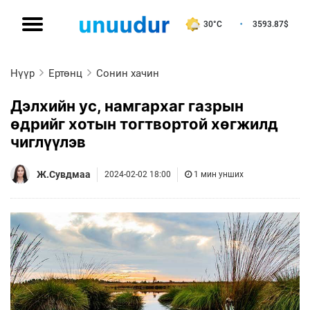
30°C
3593.87
$
Нүүр
Ертөнц
Сонин хачин
Дэлхийн ус, намгархаг газрын
өдрийг хотын тогтвортой хөгжилд
чиглүүлэв
Ж.Сувдмаа
2024-02-02 18:00
1 мин унших