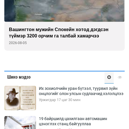
Вашингтон мужийн Спокейн хотод дэгдсэн
түймэр 3200 орчим га талбай хамарчээ
2026-08-05
Шинэ мэдээ
Их зохиолчийн уран бүтээл, туурвил зүйн
онцлогийг олон улсын судлаачид хэлэлцлээ
Уржигдар 17 цаг 30 мин
19 байршилд цахилгаан автомашин
цэнэглэх станц байгууллаа