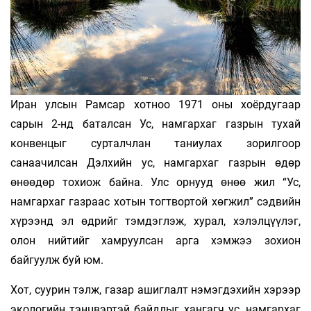
Иран улсын Рамсар хотноо 1971 оны хоёрдугаар
сарын 2-нд баталсан Ус, намгархаг газрын тухай
конвенцыг сурталчлан таниулах зорилгоор
санаачилсан Дэлхийн ус, намгархаг газрын өдөр
өнөөдөр тохиож байна. Улс орнууд өнөө жил “Ус,
намгархаг газраас хотын тогтвортой хөгжил” сэдвийн
хүрээнд эл өдрийг тэмдэглэж, хурал, хэлэлцүүлэг,
олон нийтийг хамруулсан арга хэмжээ зохион
байгуулж буй юм.
Хот, суурин тэлж, газар ашиглалт нэмэгдэхийн хэрээр
экологийн тэнцвэртэй байдлыг хангагч ус, намгархаг