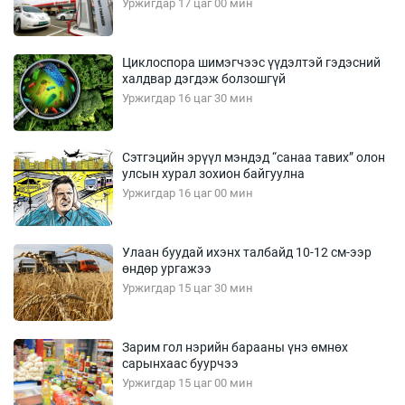
Уржигдар 17 цаг 00 мин
Циклоспора шимэгчээс үүдэлтэй гэдэсний
халдвар дэгдэж болзошгүй
Уржигдар 16 цаг 30 мин
Сэтгэцийн эрүүл мэндэд “санаа тавих” олон
улсын хурал зохион байгуулна
Уржигдар 16 цаг 00 мин
Улаан буудай ихэнх талбайд 10-12 см-ээр
өндөр ургажээ
Уржигдар 15 цаг 30 мин
Зарим гол нэрийн барааны үнэ өмнөх
сарынхаас буурчээ
Уржигдар 15 цаг 00 мин