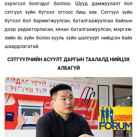
хэрэгсэл болгодог боллоо. Шууд дамжуулалт бол
сэтгүүл зүйн бүтээл огтоос биш юм. Сэтгүүл зүйн
бүтээл бол баримтжуулсан, батал­гаажуулсан байхын
дээр редакторласан, хянан баталгаажуулсан, мэргэж­
лийн ёс зүйн болон хууль зүйн шалгуурт нийцсэн байх
шаардлагатай.
СЭТГҮҮЛЧИЙН АСУУЛТ ДАРГЫН ТААЛАЛД НИЙЦЭХ
АЛБАГҮЙ