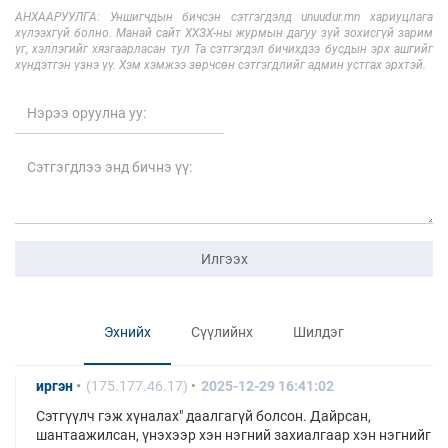
АНХААРУУЛГА: Уншигчдын бичсэн сэтгэгдэлд unuudur.mn хариуцлага
хүлээхгүй болно. Манай сайт ХХЗХ-ны журмын дагуу зүй зохисгүй зарим
үг, хэллэгийг хязгаарласан тул Та сэтгэгдэл бичихдээ бусдын эрх ашгийг
хүндэтгэн үзнэ үү. Хэм хэмжээ зөрчсөн сэтгэгдлийг админ устгах эрхтэй.
Илгээх
Эхнийх
Сүүлийнх
Шилдэг
иргэн
(175.177.46.17)
2025-12-29 16:41:02
Сэтгүүлч гэж хүналах" даалгагүй болсон. Дайрсан,
шантаажилсан, үнэхээр хэн нэгний захиалгаар хэн нэгнийг