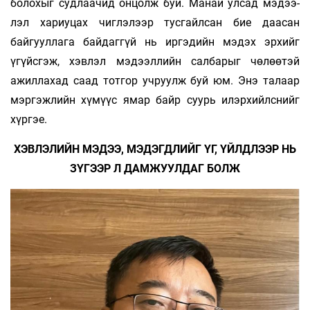
болохыг судлаачид онцолж буй. Манай улсад мэдээ­
лэл хариуцах чиглэлээр тусгайлсан бие даасан
байгууллага байдаггүй нь иргэдийн мэдэх эрхийг
үгүйсгэж, хэвлэл мэдээллийн салбарыг чөлөөтэй
ажиллахад саад тотгор учруулж буй юм. Энэ талаар
мэргэжлийн хүмүүс ямар байр суурь илэрхийлснийг
хүргэе.
ХЭВЛЭЛИЙН МЭДЭЭ, МЭДЭГДЛИЙГ ҮГ, ҮЙЛДЛЭЭР НЬ
ЗҮГЭЭР Л ДАМЖУУЛДАГ БОЛЖ