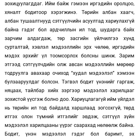
зохицуулагддаг. Ийм байж гэмээн иргэдийн оролцоо,
хяналт бодитоор хэрэгжинэ. Төрийн албан хаагч,
албан тушаалтнууд сэтгүүл­чийн асуултад хариулахгүй
байна гэдэг бол ардчиллын ил тод, шударга байх
зарчим алдагдаж, төр засгийн үйлчилгээ хүнд
сурталтай, хэвлэл мэдээллийн эрх чөлөө, иргэдийн
мэдэх эрхийг үл тоомсорлох болсны шинж. Зарим
этгээд сэтгүүлчдийн олж авсан мэдээллийн мөрөөр
тодруулга авахаар очиход “худал мэдээлэл” хэмээн
булзааруулдаг болсон. Тэгвэл бодит үнэнийг гаргаж,
няцаах, тайлбар хийх зэргээр мэдээлэл харилцааг
зохистой үүсгэж болно доо. Хариуцлагагүй ийм үйлдэл
нь төрийн ил тод байдалд харшлаад зогсохгүй, төрд
итгэх олон түмний итгэлийг эвдэж, сэтгүүл зүйн
мэдээлэл харилцааны үүрэг саарахад нөлөөлж байна.
Бодит, үнэн мэдээлэл гэдэг бол баримт, эх