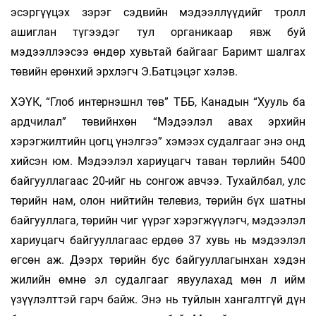
эсэргүүцэх зэрэг сэдвийн мэдээллүүдийг тролл
ашиглан түгээдэг тул органикаар явж буй
мэдээллээсээ өндөр хувьтай байгааг Баримт шалгах
төвийн ерөнхий эрхлэгч Э.Батцэцэг хэлэв.
ХЭҮК, “Глоб интернэшнл төв” ТББ, Канадын “Хууль ба
ардчилал” төвийнхөн “Мэдээлэл авах эрхийн
хэрэгжилтийн цогц үнэлгээ” хэмээх судалгааг энэ онд
хийсэн юм. Мэдээлэл хариуцагч таван төрлийн 5400
байгууллагаас 20-ийг нь сонгож авчээ. Тухайлбал, улс
төрийн нам, олон нийтийн телевиз, төрийн бүх шатны
байгууллага, төрийн чиг үүрэг хэрэгжүүлэгч, мэдээлэл
хариуцагч байгууллагаас ердөө 37 хувь нь мэдээлэл
өгсөн аж. Дээрх төрийн бус байгууллагынхан хэдэн
жилийн өмнө эл су­­далгааг явуулахад мөн л ийм
үзүүлэлттэй гарч байж. Энэ нь туйлын хангалтгүй дүн