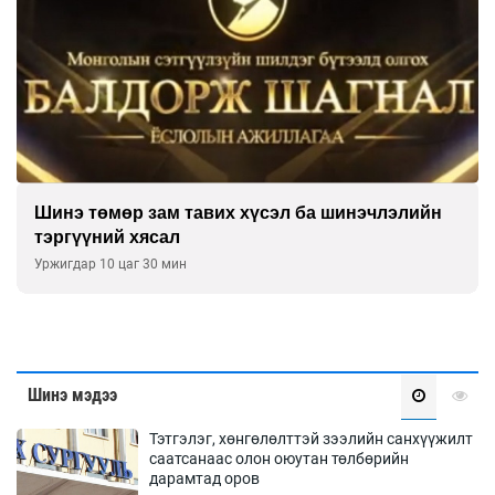
Ашгийг нь хүртдэг шигээ рашаанаа тордъё
Уржигдар 09 цаг 00 мин
Шинэ мэдээ
Тэтгэлэг, хөнгөлөлттэй зээлийн санхүүжилт
саатсанаас олон оюутан төлбөрийн
дарамтад оров