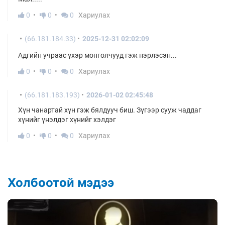
0
0
0
Хариулах
(66.181.184.33)
2025-12-31 02:02:09
Адгийн учраас үхэр монголчууд гэж нэрлэсэн...
0
0
0
Хариулах
(66.181.183.193)
2026-01-02 02:45:48
Хүн чанартай хүн гэж бялдууч биш. Зүгээр сууж чаддаг
хүнийг үнэлдэг хүнийг хэлдэг
0
0
0
Хариулах
Холбоотой мэдээ