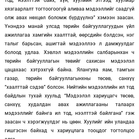
тод, нээлттэй байх, хүн, хуулийн этгээд хуулиар
хязгаарлалт тогтоогоогүй али­ваа мэдээллийг саадгүй
олж авах нөхцөл боломж бүрдүүлнэ” хэмээн заасан.
Үнэндээ манай улсад төрийн байгууллагуудын үйл
ажиллагаа хамгийн хаалттай, өөрсдийн бэлдсэн, нэг
талыг барьсан, ашигтай мэдээллээ л дамжуулдаг
болоод удлаа. Хэвлэл мэдээллийн салбарынхан ч
төрийн байгууллагын төвийг сахисан мэдээлэл
цацахаас хэтрэхгүй байна. Ялангуяа яам, тамгын
газар, төрийн байгууллагынхны төсөв, санхүү
“хаалттай сэдэв” болсон. Нийтийн мэдээл­лийн ил тод
байдлын тухай хуульд “Мэдээлэл хариуцагч төсөв,
санхүү, худалдан авах ажиллагааны талаарх
мэдээллийг байнга ил тод, нээлттэй байлгана” гэж
заасан ч хэрэгжүүлдэг нь цөөн. Хуулийг ийн уландаа
гишгэсэн байхад ч хариуцлага тооцдог тогтолцоо