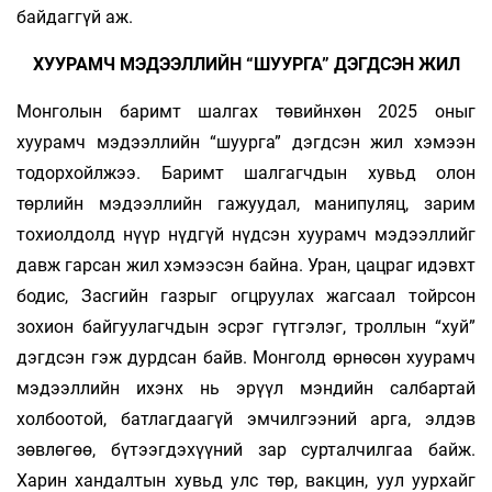
байдаггүй аж.
ХУУРАМЧ МЭДЭЭЛЛИЙН “ШУУРГА” ДЭГДСЭН ЖИЛ
Монголын баримт шалгах төвийнхөн 2025 оныг
хуурамч мэдээллийн “шуурга” дэгдсэн жил хэмээн
тодорхойлжээ. Баримт шалгагчдын хувьд олон
төрлийн мэдээллийн гажуудал, манипуляц, зарим
тохиолдолд нүүр нүдгүй нүдсэн хуурамч мэдээллийг
давж гарсан жил хэмээсэн байна. Уран, цацраг идэвхт
бодис, Засгийн газрыг огцруулах жагсаал тойрсон
зохион байгуулагчдын эсрэг гүтгэлэг, троллын “хуй”
дэгдсэн гэж дурд­сан байв. Монголд өрнөсөн хуурамч
мэдээллийн ихэнх нь эрүүл мэндийн салбартай
холбоотой, батлагдаагүй эмчилгээний арга, элдэв
зөвлөгөө, бүтээгдэхүүний зар сурталчилгаа байж.
Харин хандалтын хувьд улс төр, вакцин, уул уурхайг