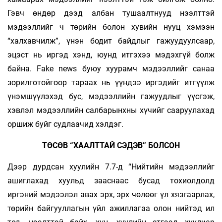
Гэвч өндөр дээд албан тушаалтнууд нээлттэй
мэдээллийг ч төрийн болон хувийн нууц хэмээн
“халхавчилж”, үнэн бодит байдлыг гажуудуулсаар,
эцэст нь иргэд хэнд, юунд итгэхээ мэдэхгүй болж
байна. Fake news буюу хуурамч мэдээллийг санаа
зорилготойгоор тараах нь үүндээ иргэдийг итгүүлж
үнэмшүүлэхэд бус, мэдээллийн гажуудлыг үүсгэж,
хэвлэл мэдээллийн салбарынхны хүчийг сааруулахад
оршиж буйг судлаачид хэлдэг.
ТӨСӨВ “ХААЛТТАЙ СЭДЭВ” БОЛСОН
Дээр дурдсан хуулийн 7.7-д “Нийтийн мэдээллийг
ашиглахад хуульд зааснаас бусад тохиол­долд
иргэний мэдээлэл авах эрх, эрх чөлөөг үл хязгаарлах,
төрийн байгууллагын үйл ажиллагаа олон нийтэд ил