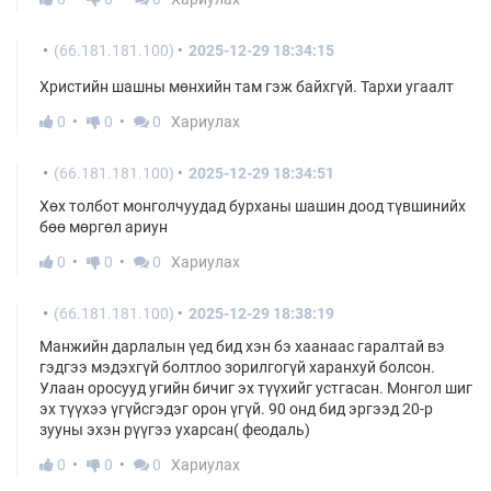
(66.181.181.100)
2025-12-29 18:34:15
Христийн шашны мөнхийн там гэж байхгүй. Тархи угаалт
0
0
0
Хариулах
(66.181.181.100)
2025-12-29 18:34:51
Хөх толбот монголчуудад бурханы шашин доод түвшинийх
бөө мөргөл ариун
0
0
0
Хариулах
(66.181.181.100)
2025-12-29 18:38:19
Манжийн дарлалын үед бид хэн бэ хаанаас гаралтай вэ
гэдгээ мэдэхгүй болтлоо зорилгогүй харанхуй болсон.
Улаан оросууд угийн бичиг эх түүхийг устгасан. Монгол шиг
эх түүхээ үгүйсгэдэг орон үгүй. 90 онд бид эргээд 20-р
зууны эхэн рүүгээ ухарсан( феодаль)
0
0
0
Хариулах