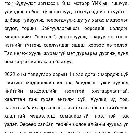
гэж бүдүүлэг загнасан. Энэ мэтээр УИХ-ын ги­­­­шүүд,
удирдах албан тушаалтнууд сэтгүүлчдийн асуултыг
албаар гуйвуулж, төөрөгдүүлж, дутуу хагас мэдээлэл
өгдөг, төрийн байгууллагынхан өөрсдийн бэлдсэн
мэдээллийг “шахдаг”, дэлгэ­­рүүлж, тодруулах гэсэн
нэгнийг гүтгэж, хар­луулдаг явдал хэрээс хэтэрлээ.
Тэд ингэж хууль, журамгүй мэт дураараа дургиж, дунд
чөмгөөрөө жиргэсээр байх уу.
2022 оны тавдугаар сарын 1-нээс дагаж мөрдөж буй
Нийтийн мэдээллийн ил тод байдлын тухай хуульд
нийтийн мэдээллийг нээлттэй, хязгаарлалттай,
хаалттай гэж гурав ангилж буй. Хуульд ид тод,
нээлттэй байхаар заасан, эсвэл хязгаарлалттай болон
хаалттай мэдээлэлд ха­маарахгүйг нээлттэй гэж
үздэг. Өөрөөр хэлбэл, төрийн болон албаны нууцад үл
хамаарах мэдээллийг нээлттэй гэж ойлгож болно.