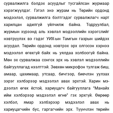
сурвалжилга бэлдэх асуудлыг тусгайлсан журмаар
хэрэгжүүлдэг. Гэтэл энэ журам нь Төрийн ордонд
мэдээлэл, сурвалжилга бэлтгэдэг сурвалжлагч нарт
харилцан адилгүй үйлчилж байна. Тодруулбал,
журмын хүрээнд аль хэвлэл мэдээллийн хэрэгслийг
нэвтрүүлэх вэ гэдэг УИХ-ын Тамгын газрын шийдэх
асуудал. Төрийн ордонд нэвтрэх эрх олгосон хэрнээ
мэдээлэл өгөхгүй байх нь уялдаа холбоогүй байна.
Мөн эх сурвал­жаа сонгох эрх нь хэвлэл мэдээллийн
байгууллагад нээлттэй. Зөвхөн микрофон тулгаж биш,
амаар, цахимаар, утсаар, бичгээр, биечлэн уулзах
зэрэг хэлбэрээр мэдээлэл авах эрхтэй. Харин мэ­
дээлэл өгөх ёстой, хариуцагч байгууллага “Манайх
ийм хэлбэрээр мэдээлэл өгнө” гэх эрхгүй. Өөрөөр
хэлбэл, ямар хэлбэрээр мэдээлэл авах нь
хариуцагчийн бус, гаргагчийн эрх. Түүнчлэн төрийн