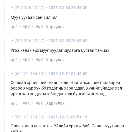
(202.126.90.27)
2025-12-30 23:47:36
Муу нуухаар сайн илчил
0
0
0
Хариулах
(202.126.90.27)
2025-12-30 23:48:08
Үгээ хэлэх эрх мууг нуудаг шударга бустай тэмцэх
0
0
0
Хариулах
(66.181.184.33)
2025-12-31 01:49:09
Сошиал орчин нийгмийн толь. Нийтэлсэн нийтлэлээрээ
өөрөө ямар хүн бэ гэдэг нь харагддаг. Хүнийг үйлдэл хэл
яриагаар нь дүгнэж болдог гэж бурханы номонд
0
0
0
Хариулах
(66.181.184.33)
2025-12-31 01:51:15
Олон хавар нэгэнтээ. Үйлийн үр гэж бий. Санаа муут яван
хатна