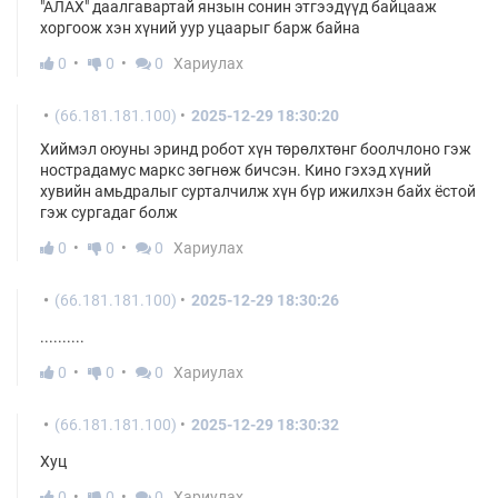
"АЛАХ" даалгавартай янзын сонин этгээдүүд байцааж
хоргоож хэн хүний уур уцаарыг барж байна
0
0
0
Хариулах
(66.181.181.100)
2025-12-29 18:30:20
Хиймэл оюуны эринд робот хүн төрөлхтөнг боолчлоно гэж
нострадамус маркс зөгнөж бичсэн. Кино гэхэд хүний
хувийн амьдралыг сурталчилж хүн бүр ижилхэн байх ёстой
гэж сургадаг болж
0
0
0
Хариулах
(66.181.181.100)
2025-12-29 18:30:26
..........
0
0
0
Хариулах
(66.181.181.100)
2025-12-29 18:30:32
Хуц
0
0
0
Хариулах