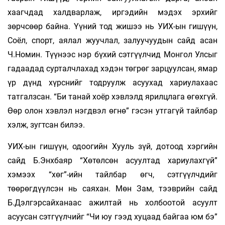
хаагчдад халдварлаж, иргэдийн мэдэх эрхийг
зөрчсөөр байна. Үүний тод жишээ нь УИХ-ын гишүүн,
Соёл, спорт, аялал жуучлал, залуучуудын сайд асан
Ч.Номин. Түүнээс нэр бүхий сэтгүүлчид Монгол Улсыг
гадаадад сурталчлахад хэдэн төгрөг зарцуулсан, ямар
үр дүнд хүрснийг тодруулж асуухад хариулахаас
татгалзсан. “Би танай хоёр хэвлэлд ярилцлага өгөхгүй.
Өөр олон хэвлэл нэгдвэл өгнө” гэсэн утгагүй тайлбар
хэлж, зугтсан билээ.
УИХ-ын гишүүн, одоогийн Хууль зүй, дотоод хэргийн
сайд Б.Энхбаяр “Хөтөлсөн асуултад хариулахгүй”
хэмээх “хөг”-ийн тайлбар өгч, сэтгүүлчдийг
төөрөгдүүлсэн нь саяхан. Мөн Зам, тээврийн сайд
Б.Дэлгэрсайханаас ажилтай нь холбоотой асуулт
асуусан сэтгүүлчийг “Чи юу гээд хуцаад байгаа юм бэ”