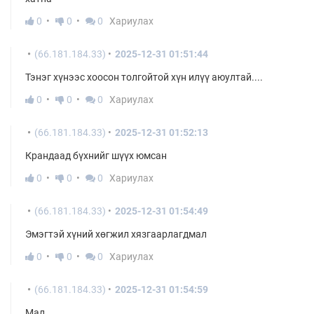
0
0
0
Хариулах
(66.181.184.33)
2025-12-31 01:51:44
Тэнэг хүнээс хоосон толгойтой хүн илүү аюултай....
0
0
0
Хариулах
(66.181.184.33)
2025-12-31 01:52:13
Крандаад бүхнийг шүүх юмсан
0
0
0
Хариулах
(66.181.184.33)
2025-12-31 01:54:49
Эмэгтэй хүний хөгжил хязгаарлагдмал
0
0
0
Хариулах
(66.181.184.33)
2025-12-31 01:54:59
Мал.....