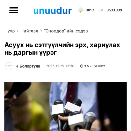
30°C
3593.93
$
Нүүр
Нийтлэл
“Өнөөдөр”-ийн сэдэв
Асуух нь сэтгүүлчийн эрх, хариулах
нь даргын үүрэг
Ч.Болортуяа
2025-12-29 13:30
9 мин унших