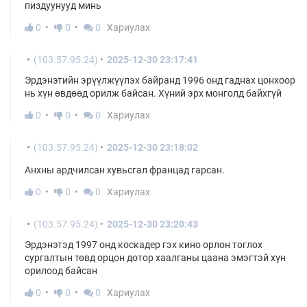
пиздуунууд минь
0
0
0
Хариулах
(103.57.95.24)
2025-12-30 23:17:41
Эрдэнэтийн эрүүлжүүлэх байранд 1996 онд гаднах цонхоор
нь хүн өвдөөд орилж байсан. Хүний эрх монголд байхгүй
0
0
0
Хариулах
(103.57.95.24)
2025-12-30 23:18:02
Анхны ардчилсан хувьсгал францад гарсан.
0
0
0
Хариулах
(103.57.95.24)
2025-12-30 23:20:43
Эрдэнэтэд 1997 онд коскадер гэх кино орлон тоглох
сургалтын төвд орцон дотор хаалганы цаана эмэгтэй хүн
орилоод байсан
0
0
0
Хариулах