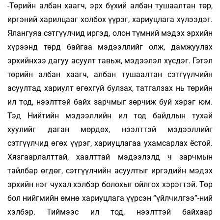
-Төрийн албан хаагч, эрх бүхий албан тушаалтан төр,
иргэний ха­рилцааг холбох үүрэг, хариуцлага хүлээдэг.
Ялангуяа сэтгүүлчид иргэд, олон түмний мэдэх эрхийн
хүрээнд төрд байгаа мэдээллийг олж, дамжуулах
эрхийнхээ дагуу асуулт тавьж, мэдээлэл хүсдэг. Гэтэл
төрийн албан хаагч, албан тушаалтан сэтгүүлчийн
асуултад хариулт өгөхгүй булзах, татгалзах нь төрийн
ил тод, нээлттэй байх зарчмыг зөрчиж буй хэрэг юм.
Тэд Нийтийн мэдээллийн ил тод байдлын тухай
хуулийг даган мөрдөх, нээлттэй мэдээллийг
сэтгүүлчид өгөх үүрэг, хариуцлагаа ухамсарлах ёстой.
Хязгаарлалттай, хаалттай мэдээлэлд ч зарчмын
тайлбар өгдөг, сэтгүүлчийн асуултыг иргэдийн мэдэх
эрхийн нэг чухал хэлбэр болохыг ойлгох хэрэгтэй. Төр
бол нийгмийн өмнө хариуцлага үүрсэн “үйлчилгээ”-ний
хэлбэр. Тиймээс ил тод, нээлттэй байхаар