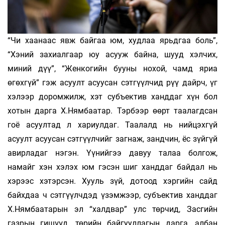
“Чи хаанаас явж байгаа юм, худлаа ярьдгаа боль”,
“Хэний захиалгаар юу асууж байна, шууд хэлчих,
миний дүү”, “Женкогийн бууны нохой, чамд яриа
өгөхгүй” гэж асуулт асуусан сэтгүүлчид рүү дайрч, үг
хэлээр доромжилж, хэт субъектив ханддаг хүн бол
хотын дарга Х.Нямбаатар. Тэрбээр өөрт таалагдсан
гоё асуултад л хариулдаг. Таалалд нь нийцэхгүй
асуулт асуусан сэтгүүлчийг загнаж, зандчин, ёс зүйгүй
авирладаг нэгэн. Үүнийгээ давуу талаа болгож,
намайг хэн хэлэх юм гэсэн шиг ханддаг байдал нь
хэрээс хэтэрсэн. Хууль зүй, дотоод хэргийн сайд
байхдаа ч сэтгүүлчдэд үзэмжээр, субъектив ханддаг
Х.Нямбаатарын эл “халдвар” улс төрчид, Засгийн
газрын гишүүд, төрийн байгууллагын дарга, албан