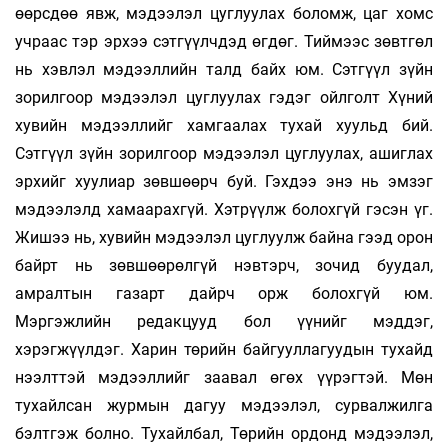
өөрсдөө явж, мэдээлэл цуглуулах боломж, цаг хомс
учраас тэр эрхээ сэтгүүлчдэд өгдөг. Тиймээс зөвтгөл
нь хэвлэл мэдээллийн талд байх юм. Сэтгүүл зүйн
зорилгоор мэдээлэл цуглуулах гэдэг ойлголт Хүний
хувийн мэдээллийг хамгаалах тухай хуульд бий.
Сэтгүүл зүйн зорилгоор мэдээлэл цуглуулах, ашиглах
эрхийг хуулиар зөвшөөрч буй. Гэхдээ энэ нь эмзэг
мэдээлэлд хамаарахгүй. Хэтрүүлж болохгүй гэсэн үг.
Жишээ нь, хувийн мэдээлэл цуглуулж байна гээд орон
байрт нь зөвшөөрөлгүй нэвтэрч, зочид буудал,
амралтын газарт дайрч орж болохгүй юм.
Мэргэжлийн редакцууд бол үүнийг мэддэг,
хэрэгжүүлдэг. Харин төрийн байгууллагуудын тухайд
нээлттэй мэдээллийг заавал өгөх үүрэгтэй. Мөн
тухайлсан журмын дагуу мэдээлэл, сурвалжилга
бэлтгэж болно. Тухайлбал, Төрийн ордонд мэдээлэл,