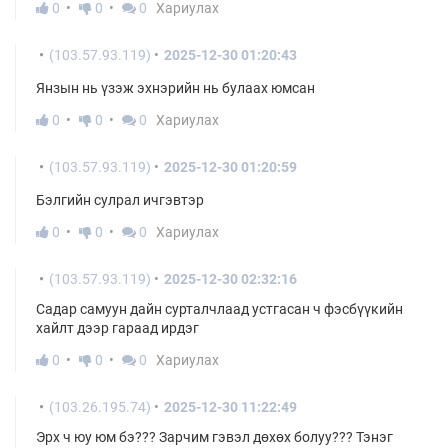
0
0
0
Хариулах
(103.57.93.119)
2025-12-30 01:20:43
Янзын нь үзэж эхнэрийн нь булаах юмсан
0
0
0
Хариулах
(103.57.93.119)
2025-12-30 01:20:59
Бэлгийн сулрал ичгэвтэр
0
0
0
Хариулах
(103.57.93.119)
2025-12-30 02:32:16
Садар самуун дайн сурталчлаад устгасан ч фэсбүүкийн
хайлт дээр гараад ирдэг
0
0
0
Хариулах
(103.26.195.74)
2025-12-30 11:22:49
Эрх ч юу юм бэ??? Зарчим гэвэл дөхөх болуу??? Тэнэг