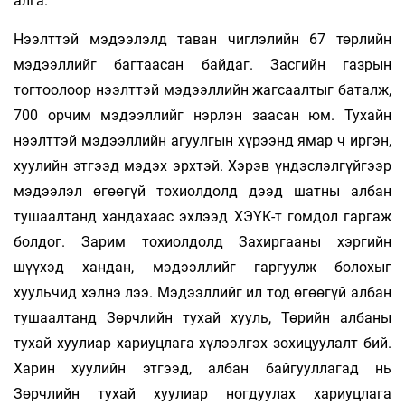
алга.
Нээлттэй мэдээлэлд таван чиглэлийн 67 төрлийн
мэдээллийг багтаасан байдаг. Засгийн газрын
тогтоолоор нээлттэй мэдээллийн жагсаалтыг баталж,
700 орчим мэдээллийг нэрлэн заасан юм. Тухайн
нээлттэй мэдээллийн агуул­­гын хүрээнд ямар ч иргэн,
хуулийн этгээд мэдэх эрхтэй. Хэрэв үндэслэлгүйгээр
мэдээлэл өгөөгүй тохиолдолд дээд шатны албан
тушаал­­танд хандахаас эхлээд ХЭҮК-т гомдол гаргаж
болдог. Зарим тохиолдолд Захиргааны хэргийн
шүүхэд хандан, мэдээллийг гаргуулж болохыг
хуульчид хэлнэ лээ. Мэдээллийг ил тод өгөөгүй албан
тушаалтанд Зөрчлийн тухай хууль, Төрийн албаны
тухай хуулиар хариуцлага хүлээл­гэх зохицуулалт бий.
Харин хуулийн этгээд, албан байгууллагад нь
Зөрчлийн тухай хуулиар ногдуулах хариуцлага