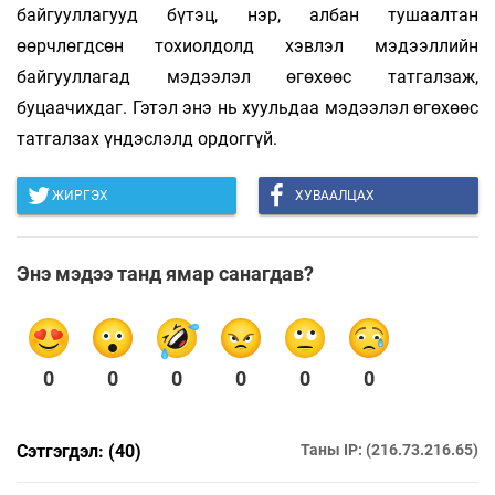
байгууллагууд бүтэц, нэр, албан тушаалтан
өөрчлөгдсөн тохиолдолд хэвлэл мэдээллийн
байгууллагад мэдээ­лэл өгөхөөс татгалзаж,
буцаачихдаг. Гэтэл энэ нь хуульдаа мэдээлэл өгөхөөс
татгалзах үндэслэлд ордоггүй.
ЖИРГЭХ
ХУВААЛЦАХ
Энэ мэдээ танд ямар санагдав?
0
0
0
0
0
0
Сэтгэгдэл: (40)
Таны IP: (216.73.216.65)