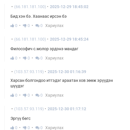
(66.181.181.100)
2025-12-29 18:45:02
Бид хэн бэ. Хаанаас ирсэн бэ
0
0
0
Хариулах
(66.181.181.100)
2025-12-29 18:45:24
Философич с.молор эрдэнэ мандаг
0
0
0
Хариулах
(103.57.93.119)
2025-12-30 01:16:39
Харсан болгондоо итгэдэг араатан хов зөөж эрүүдэн
шүүдэг
0
0
0
Хариулах
(103.57.93.119)
2025-12-30 01:17:12
Эргүү бөгс
0
0
0
Хариулах