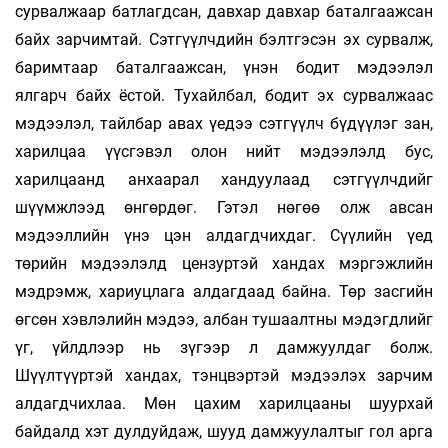
сурвалжаар батлагдсан, дав­хар давхар баталгаажсан
байх зарчимтай. Сэтгүүлчдийн бэлтгэсэн эх сурвалж,
баримтаар баталгаажсан, үнэн бодит мэдээлэл
ялгарч байх ёстой. Тухайлбал, бодит эх сурвалжаас
мэдээлэл, тайлбар авах үедээ сэтгүүлч бүдүүлэг зан,
ха­рилцаа үүсгэвэл олон нийт мэдээлэлд бус,
харилцаанд анхаарал хандуулаад сэтгүүлчдийг
шүүмжлээд өнгөрдөг. Гэтэл нөгөө олж авсан
мэдээллийн үнэ цэн алдагдчихдаг. Сүүлийн үед
төрийн мэдээлэлд цензуртэй хандах мэргэжлийн
мэдрэмж, хариуцлага алдагдаад байна. Төр засгийн
өгсөн хэвлэлийн мэдээ, албан тушаалтны мэдэгдлийг
үг, үйлдлээр нь зүгээр л дамжуулдаг болж.
Шүүлтүүртэй хандах, тэнцвэртэй мэдээлэх зарчим
алдагдчихлаа. Мөн цахим харилцааны шуурхай
байдалд хэт дулдуйдаж, шууд дамжуулалтыг гол арга