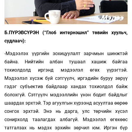
Б.ПҮРЭВСҮРЭН (“Глоб интернэшнл” төвийн хуульч,
судлаач):
-Мэдээлэх үүргийн зохицуулалт зарчмын шинжтэй
байна. Нийтийн албан тушаал хашиж байгаа
тохиолдолд иргэнд мэдээлэл өгөх үүрэгтэй.
Мэдээлэл хүсэж буй сэтгүүлч, иргэдийн буруу зөрүү
гэдэг субъек­тив байдлаар хандах тохиолдол байж
болохгүй. Сэтгүүлч мэдээллийн үнэн бодит байдлыг
шаардах эрхтэй. Тэр агуулгын хүрээнд асуултаа өөрөө
сонгох эрхтэй. Энэ нь дарга, улс төрчийн хүсэл
сонирхолд таалагдах албагүй. Мэдээлэл өгөхөөс
татгалзах нь мэдэх эрхийн зөр­чил юм. Иргэн бүр