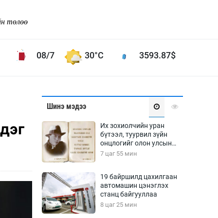
йн төлөө
08/7
30°C
3593.87
$
Соёл урлаг
Шинэ мэдээ
ой хөгжлийн зорилго -
Сонгодог урлаг
лдэг
Их зохиолчийн уран
Ардын урлаг
бүтээл, туурвил зүйн
онцлогийг олон улсын
Дүрслэх урлаг
судлаачид хэлэлцлээ
7 цаг 55 мин
Өв соёл
таг
Кино урлаг
19 байршилд цахилгаан
автомашин цэнэглэх
 орчин
Цирк
станц байгууллаа
ол
8 цаг 25 мин
Рок поп, хип хоп
энд