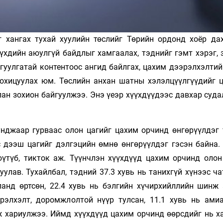
 хангах тухай хуулийн төслийг Төрийн ордонд хоёр да
үхдийн аюулгүй байдлыг хамгаалах, тэднийг гэмт хэрэг, 
агуулгатай контентоос ангид байлгах, цахим дээрэлхэлти
зохицуулах юм. Төслийн анхан шатны хэлэлцүүлгүүдийг 
ан зохион байгуулжээ. Энэ үеэр хүүхдүүдээс давхар суда
унджаар гурваас олон цагийг цахим орчинд өнгөрүүлдэг 
с дээш цагийг дэлгэцийн өмнө өнгөрүүлдэг гэсэн байна.
үтүб, тикток аж. Түүнчлэн хүүхдүүд цахим орчинд олон
улав. Тухайлбал, тэдний 37.3 хувь нь танихгүй хүнээс ча
иланд өртсөн, 22.4 хувь нь бэлгийн хүчирхийллийн шинж 
эрэлхэлт, доромжлолтой нүүр тулсан, 11.1 хувь нь амиа
эж хариулжээ. Иймд хүүхдүүд цахим орчинд өөрсдийг нь х