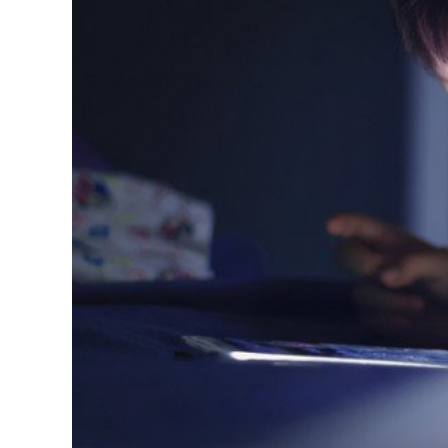
126-гийн НЭГ
Ертөнц
Спорт
Нийгэм
Бөх
Техник технологи
Сагсан бөмбөг
Шинжлэх ухаан
Хөлбөмбөг
Сонин хачин
Олимпын төрөл
Дэлхийн монгол
Тулааны спорт
Олимпын бус төр