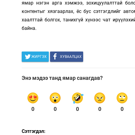
ямар нэгэн арга хэмжээ, зохицуулалттай бол
контентыг хязгаарлах, ёс бус сэтгэгдлийг авт
хаалттай болгох, танихгүй хүнээс чат ирүүлэх
байна.
ЖИРГЭХ
ХУВААЛЦАХ
Энэ мэдээ танд ямар санагдав?
0
0
0
0
0
Сэтгэгдэл: