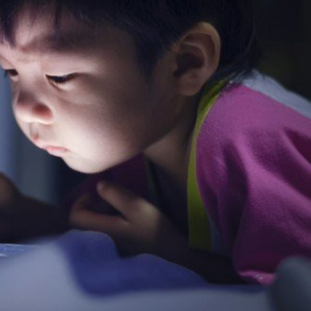
Ханш
Хэрэг з
Эрэлттэй мэдээ
Эрүүл м
Хууль ёс
Хүмүүс
Албаны 
Бусад
Life style
Ярилцл
Зөвлөгөө
Хоймор
Өнөөдрийн тухай
Уншигч-
өл