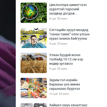
Урлагтай яриа
Циклоспора шимэгчээс
өрчил
үүдэлтэй гэдэсний
халдвар дэгдэж
энд-Эрхэм баян
болзошгүй
8 цаг 55 мин
Сэтгэцийн эрүүл мэндэд
“санаа тавих” олон улсын
хүний үг
хурал зохион байгуулна
9 цаг 25 мин
Улаан буудай ихэнх
талбайд 10-12 см-ээр
ага
Бусад
өндөр ургажээ
9 цаг 55 мин
Фото
сурвалжлагч
Видео
Зарим гол нэрийн
Инфографик
барааны үнэ өмнөх
сарынхаас буурчээ
Санал асуулга
10 цаг 25 мин
Хиймэл оюун хяналтаас