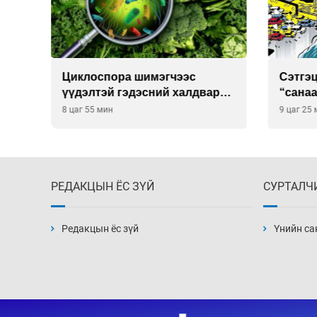
Сэтгэцийн эрүүл мэндэд
Улаан 
р
“санаа тавих” олон улсын
10-12 
хурал зохион байгуулна
9 цаг 25 мин
9 цаг 55
РЕДАКЦЫН ЁС ЗҮЙ
СУРТАЛЧ
Редакцын ёс зүй
Үнийн са