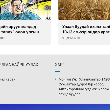
буудай ихэнх талбайд
Хиймэл оюун хяналтаас
см-ээр өндөр ургажээ
байна
 мин
10 цаг 55 мин
ИЛГАА БАЙРШУУЛАХ
ХАЯГ
нал харах
Монгол Улс, Улаанбаатар 1420
Сүхбаатар дүүрэг 8-р хороо,
Алтангэрэлийн гудамж, Улаан
зочид буудал