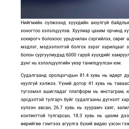
Олимп 2024
Нийгмийн сүлжээнд хүүхдийн аюулгүй байдлыг
хоногтоо хэлэлцүүлэв. Хуулиар цахим орчинд хү
хохирогч болохоос урьдчилан сэргийлэх, сөрөг 
мэдлэг, мэдээлэлтэй болгох зэрэг харилцааг 
болон сургуулиудад 6000 гаруй хүүхдийг хамруул
дүнг нь хэлэлцүүлгийн үеэр танилцуулсан юм.
Судалгаанд оролцогчдын 81.4 хувь нь өдөрт д
нуулгүй хэлжээ. Үүний дотор 41 хувь нь таваа
түгээмэл ашигладаг платформ нь инстаграм, ю
эрсдэлтэй тулгарч буйг судалгааны дүгнэлт хару
хүлээн авсан, 26.7 хувь нь хуурамч хаяг, зал
контенттой тулгарсан, 18.3 хувь нь цахим дэ
өөрийгөө гэмтээх агуулга бүхий видео үзсэн г