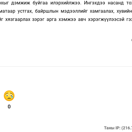
охыг дэмжиж буйгаа илэрхийлжээ. Ингэхдээ насанд то
оматаар устгах, байршлын мэдээллийг хамгаалах, хувийн
ийг хязгаарлах зэрэг арга хэмжээ авч хэрэгжүүлээсэй гэ
0
Таны IP: (216.