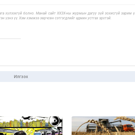
га хүлээхгүй болно. Манай сайт ХХЗХ-ны журмын дагуу зүй зохисгүй зарим үг
эн үзнэ үү. Хэм хэмжээ зөрчсөн сэтгэгдлийг админ устгах эрхтэй.
Илгээх