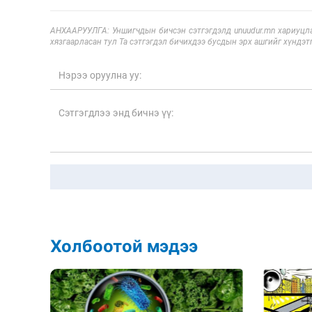
АНХААРУУЛГА: Уншигчдын бичсэн сэтгэгдэлд unuudur.mn хариуцла
хязгаарласан тул Та сэтгэгдэл бичихдээ бусдын эрх ашгийг хүндэтг
Холбоотой мэдээ