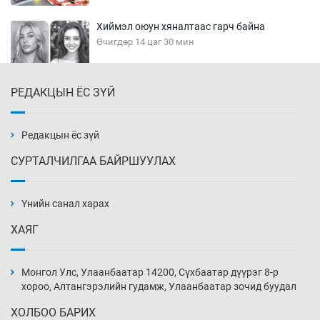
Хиймэл оюун хяналтаас гарч байна
Өчигдөр 14 цаг 30 мин
РЕДАКЦЫН ЁС ЗҮЙ
Эмэгтэйчүүд Бээжин, эрэгтэйчүүд Японд
бэлтгэл базаахаар хилийн дээс алхлаа
Өчигдөр 14 цаг 00 мин
Редакцын ёс зүй
СУРТАЛЧИЛГАА БАЙРШУУЛАХ
АНУ-ын Цэргийн кибер командлалаын
ажилтнууд амиа хорлох явдал эрс
нэмэгджээ
Үнийн санал харах
Өчигдөр 13 цаг 52 мин
ХАЯГ
Монголын шигшээ Хонконгийн багийг ялж,
эхний хожлоо авлаа
Монгол Улс, Улаанбаатар 14200, Сүхбаатар дүүрэг 8-р
Өчигдөр 13 цаг 30 мин
хороо, Алтангэрэлийн гудамж, Улаанбаатар зочид буудал
ХОЛБОО БАРИХ