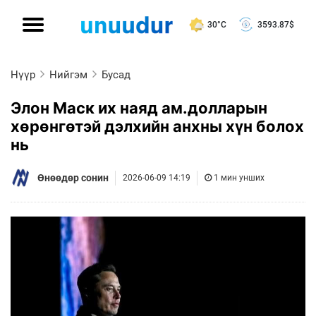
30°C
3593.87
$
Нүүр
Нийгэм
Бусад
Элон Маск их наяд ам.долларын
хөрөнгөтэй дэлхийн анхны хүн болох
нь
Өнөөдөр сонин
2026-06-09 14:19
1 мин унших