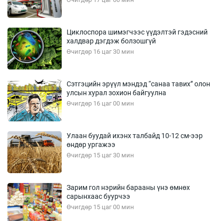
Циклоспора шимэгчээс үүдэлтэй гэдэсний
халдвар дэгдэж болзошгүй
Өчигдөр 16 цаг 30 мин
Сэтгэцийн эрүүл мэндэд “санаа тавих” олон
улсын хурал зохион байгуулна
Өчигдөр 16 цаг 00 мин
Улаан буудай ихэнх талбайд 10-12 см-ээр
өндөр ургажээ
Өчигдөр 15 цаг 30 мин
Зарим гол нэрийн барааны үнэ өмнөх
сарынхаас буурчээ
Өчигдөр 15 цаг 00 мин