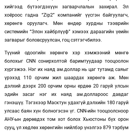
хийгээд бүтээгдэхүүн загварчлалын захирал. Эл
хоёроос гадна “Zip2” компанийг үүсгэн байгуулагч,
хөрөнгө оруулагч. Мөн өндөр хурдны тээврийн
системийн “Элон хайбрлүүф” хэмээх дараагийн үеийн
загварыг боловсруулсан, гоц сэтгэгчбилээ.
Түүний одоогийн хөрөнгө хэр хэмжээний мөнгө
болохыг CNN сонирхолтой баримтуудаар тооцоолон
хүргэжээ. Нэг их наяд ам.доллар нь цаг тутамд саяыг
үрэхэд 110 орчим жил шаардах хөрөнгө аж. Мөн
дэлхий дээрх 200 орчим орны ердөө 20 гаруй улсын
эдийн засаг нэг их наяд ам.доллароос давдаг
гэнэшүү. Тэгэхээр Масктун удахгүй дэлхийн 180 гаруй
улсаас баян хүн болногэсэн үг. CNN-ийн тооцоолсноор
АНУ-ын дөрөвдэх том хот болох Хьюстоны бүх орон
сууц, үл хөдлөх хөрөнгийн нийлбэр үнэлгээ 879 тэрбум