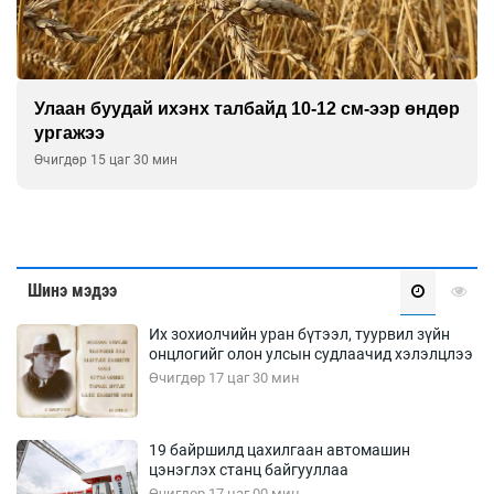
аан буудай ихэнх талбайд 10-12 см-ээр өндөр
Хи
гажээ
Өчи
гдөр 15 цаг 30 мин
Шинэ мэдээ
Их зохиолчийн уран бүтээл, туурвил зүйн
онцлогийг олон улсын судлаачид хэлэлцлээ
Өчигдөр 17 цаг 30 мин
19 байршилд цахилгаан автомашин
цэнэглэх станц байгууллаа
Өчигдөр 17 цаг 00 мин