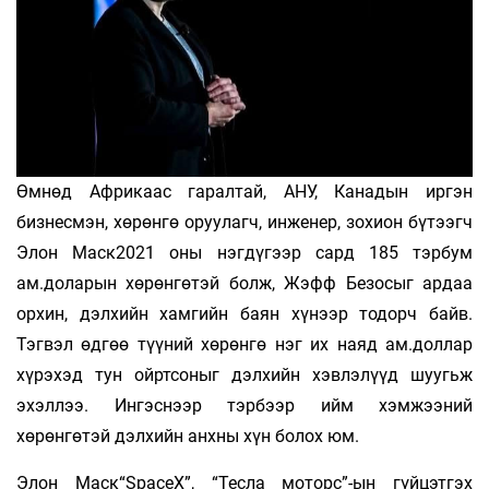
Өмнөд Африкаас гаралтай, АНУ, Канадын иргэн
бизнесмэн, хөрөнгө оруулагч, инженер, зохион бүтээгч
Элон Маск2021 оны нэгдүгээр сард 185 тэрбум
ам.доларын хөрөнгөтэй болж, Жэфф Безосыг ардаа
орхин, дэлхийн хамгийн баян хүнээр тодорч байв.
Тэгвэл өдгөө түүний хөрөнгө нэг их наяд ам.доллар
хүрэхэд тун ойртсоныг дэлхийн хэвлэлүүд шуугьж
эхэллээ. Ингэснээр тэрбээр ийм хэмжээний
хөрөнгөтэй дэлхийн анхны хүн болох юм.
Элон Маск“SpaceX”, “Тесла моторс”-ын гүйцэтгэх