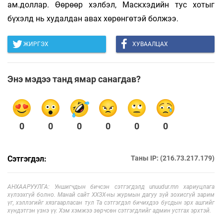
ам.доллар. Өөрөөр хэлбэл, Маскхэдийн тус хотыг
бүхэлд нь худалдан авах хөрөнгөтэй болжээ.
ЖИРГЭХ
ХУВААЛЦАХ
Энэ мэдээ танд ямар санагдав?
0
0
0
0
0
0
Сэтгэгдэл:
Таны IP: (216.73.217.179)
АНХААРУУЛГА: Уншигчдын бичсэн сэтгэгдэлд unuudur.mn хариуцлага
хүлээхгүй болно. Манай сайт ХХЗХ-ны журмын дагуу зүй зохисгүй зарим
үг, хэллэгийг хязгаарласан тул Та сэтгэгдэл бичихдээ бусдын эрх ашгийг
хүндэтгэн үзнэ үү. Хэм хэмжээ зөрчсөн сэтгэгдлийг админ устгах эрхтэй.