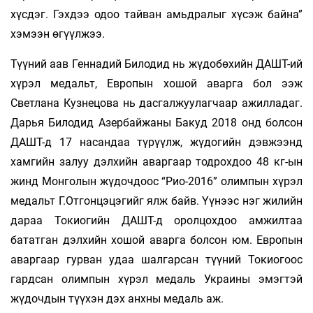
хүсдэг. Гэхдээ одоо тайван амьдралыг хүсэж байна”
хэмээн өгүүлжээ.
Түүний аав Геннадий Билодид нь жүдобөхийн ДАШТ-ий
хүрэл медальт, Европын хошой аварга бол ээж
Светлана Кузнецова нь дасгалжуулагчаар ажилладаг.
Дарья Билодид Азербайжаны Бакуд 2018 онд болсон
ДАШТ-д 17 насандаа түрүүлж, жүдогийн дэвжээнд
хамгийн залуу дэлхийн аваргаар тодрохдоо 48 кг-ын
жинд Монголын жүдочдоос “Рио-2016” олимпын хүрэл
медальт Г.Отгонцэцэгийг ялж байв. Үүнээс нэг жилийн
дараа Токиогийн ДАШТ-д оролцохдоо амжилтаа
бататган дэлхийн хошой аварга болсон юм. Европын
аваргаар гурван удаа шалгарсан түүний Токиогоос
гардсан олимпын хүрэл медаль Украины эмэгтэй
жүдочдын түүхэн дэх анхны медаль аж.