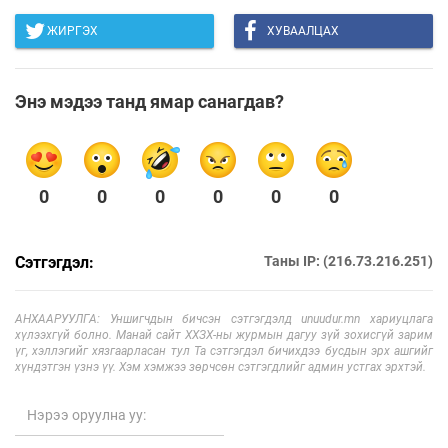
ЖИРГЭХ
ХУВААЛЦАХ
Энэ мэдээ танд ямар санагдав?
0
0
0
0
0
0
Сэтгэгдэл:
Таны IP: (216.73.216.251)
АНХААРУУЛГА: Уншигчдын бичсэн сэтгэгдэлд unuudur.mn хариуцлага
хүлээхгүй болно. Манай сайт ХХЗХ-ны журмын дагуу зүй зохисгүй зарим
үг, хэллэгийг хязгаарласан тул Та сэтгэгдэл бичихдээ бусдын эрх ашгийг
хүндэтгэн үзнэ үү. Хэм хэмжээ зөрчсөн сэтгэгдлийг админ устгах эрхтэй.