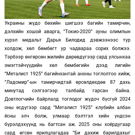
Украины жүдо бөхийн шигшээ багийн тамирчин,
дэлхийн хошой аварга, “Токио-2020” зуны олимпын
хүрэл медальт Дарья Билодид дэвжээнээс түр
холдож, хөл бөмбөгт ур чадвараа сорих болжээ.
Тэрбээр өнгөрсөн жилийн дөрөвдүгээр сард улсынхаа
эмэгтэйчүүдийн хөл бөмбөгийн дээд лигийн
“Металист 1925” багийнхантай анхны тоглолтоо хийж,
“Ладомир”-ын тамирчидтай өрсөлдөхдөө 87 дахь
минутад сэлгээгээр талбайд гарсан байна.
Довтлогчийн байрлалд тоглодог жүдоч бүсгүй 2024
оны есдүгээр сард “Металист 1925” клубийн албан
ёсны элч болж, улмаар бэлтгэл хийн үндсэн
бүрэлдэхүүнд нь багтсан аж. 2025 оны хоёрдугаар
сард өгсөн ярилцлагадаа “Би дахиж барилдахыг