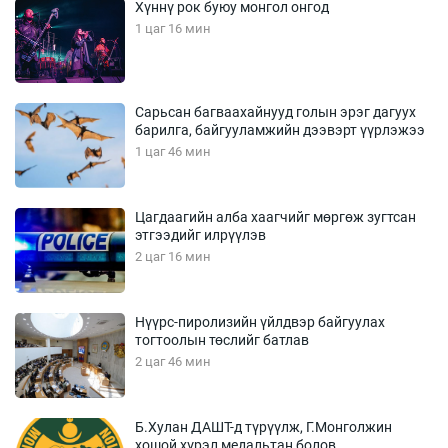
Хүннү рок буюу монгол онгод
1 цаг 16 мин
Сарьсан багваахайнууд голын эрэг дагуух
барилга, байгууламжийн дээвэрт үүрлэжээ
1 цаг 46 мин
Цагдаагийн алба хаагчийг мөргөж зугтсан
этгээдийг илрүүлэв
2 цаг 16 мин
Нүүрс-пиролизийн үйлдвэр байгуулах
тогтоолын төслийг батлав
2 цаг 46 мин
Б.Хулан ДАШТ-д түрүүлж, Г.Монголжин
хошой хүрэл медальтан болов