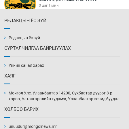
3 цаг 1 мин
РЕДАКЦЫН ЁС ЗҮЙ
Хуульчийн мэргэжлийн шалгалтын
бүртгэлийг энэ баасан гарагт эхлүүлнэ
3 цаг 16 мин
Редакцын ёс зүй
СУРТАЛЧИЛГАА БАЙРШУУЛАХ
“ДЦС-3”-ын засварыг өвлийн оргил
ачааллаас өмнө дуусгах үүрэг өгөв
Үнийн санал харах
3 цаг 46 мин
ХАЯГ
Монгол Улсын ДНБ-ий өсөлт энэ онд 5.8
хувьд хадгалагдах төлөвтэй
Монгол Улс, Улаанбаатар 14200, Сүхбаатар дүүрэг 8-р
4 цаг 16 мин
хороо, Алтангэрэлийн гудамж, Улаанбаатар зочид буудал
ХОЛБОО БАРИХ
Орхон аймгийн “Будда вилла”-гийн
захиалагчид ордероо авч чадахгүйд хүрэх
вий
unuudur@mongolnews.mn