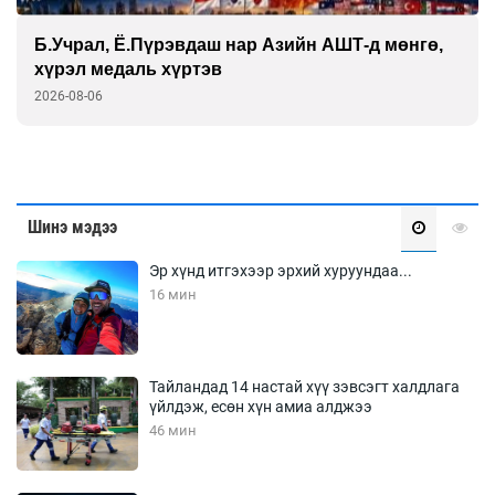
Б.Учрал, Ё.Пүрэвдаш нар Азийн АШТ-д мөнгө,
хүрэл медаль хүртэв
2026-08-06
Шинэ мэдээ
Эр хүнд итгэхээр эрхий хуруундаа...
16 мин
Тайландад 14 настай хүү зэвсэгт халдлага
үйлдэж, есөн хүн амиа алджээ
46 мин