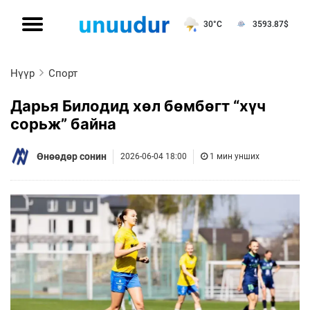
30°C
3593.87
$
Нүүр
Спорт
Дарья Билодид хөл бөмбөгт “хүч
сорьж” байна
Өнөөдөр сонин
2026-06-04 18:00
1 мин унших