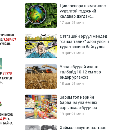
Урлагтай яриа
Циклоспора шимэгчээс
өрчил
үүдэлтэй гэдэсний
халдвар дэгдэж
энд-Эрхэм баян
болзошгүй
17 цаг 51 мин
Сэтгэцийн эрүүл мэндэд
“санаа тавих” олон улсын
хүний үг
хурал зохион байгуулна
18 цаг 21 мин
Улаан буудай ихэнх
талбайд 10-12 см-ээр
ага
Бусад
өндөр ургажээ
18 цаг 51 мин
Фото
сурвалжлагч
Видео
Зарим гол нэрийн
Инфографик
барааны үнэ өмнөх
сарынхаас буурчээ
Санал асуулга
19 цаг 21 мин
Хиймэл оюун хяналтаас