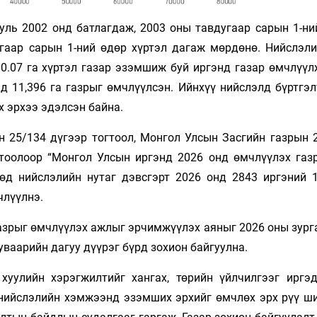
уль 2002 онд батлагдаж, 2003 оны тавдугаар сарын 1-ни
угаар сарын 1-ний өдөр хүртэл дагаж мөрдөнө. Нийслэли
 0.07 га хүртэл газар эзэмшиж буй иргэнд газар өмчлүүл
д 11,396 га газрыг өмчлүүлсэн. Ийнхүү нийслэлд бүртгэл
х эрхээ эдэлсэн байна.
н 25/134 дүгээр тогтоол, Монгол Улсын Засгийн газрын 
гтоолоор “Монгол Улсын иргэнд 2026 онд өмчлүүлэх газ
өөд нийслэлийн нутаг дэвсгэрт 2026 онд 2843 иргэний 1
члүүлнэ.
азрыг өмчлүүлэх ажлыг эрчимжүүлэх аяныг 2026 оны зург
уваарийн дагуу дүүрэг бүрд зохион байгуулна.
хуулийн хэрэгжилтийг хангах, төрийн үйлчилгээг иргэ
р нийслэлийн хэмжээнд эзэмших эрхийг өмчлөх эрх рүү ш