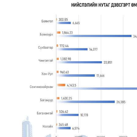
126-гийн НЭГ
Ертөнц
Спорт
Нийгэм
Бөх
Техник технологи
Сагсан бөмбөг
Шинжлэх ухаан
Хөлбөмбөг
Сонин хачин
Олимпын төрөл
Дэлхийн монгол
Тулааны спорт
Олимпын бус төр