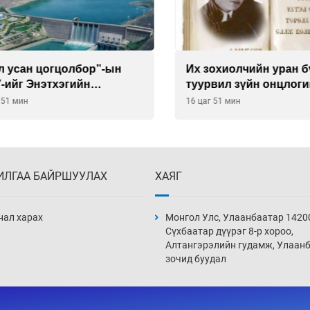
 усан цогцолбор”-ын
Их зохиолчийн уран бүт
йг Энэтхэгийн
туурвил зүйн онцлогийг
нид хариуцуулжээ
улсын судлаачид хэлэл
1 мин
16 цаг 51 мин
ИЛГАА БАЙРШУУЛАХ
ХАЯГ
нал харах
Монгол Улс, Улаанбаатар 1420
Сүхбаатар дүүрэг 8-р хороо,
Алтангэрэлийн гудамж, Улаан
зочид буудал