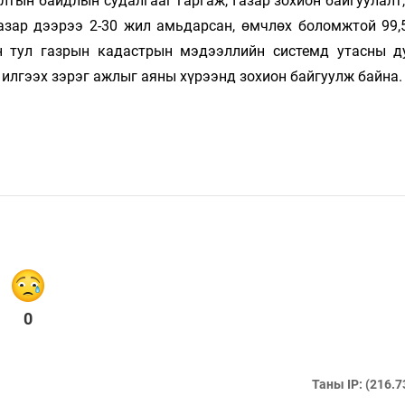
тын байдлын судалгааг гаргаж, Газар зохион байгуулалт,
 газар дээрээ 2-30 жил амьдарсан, өмчлөх боломжтой 99,
н тул газрын кадастрын мэдээллийн системд утасны д
 илгээх зэрэг ажлыг аяны хүрээнд зохион байгуулж байна.
0
Таны IP: (216.7