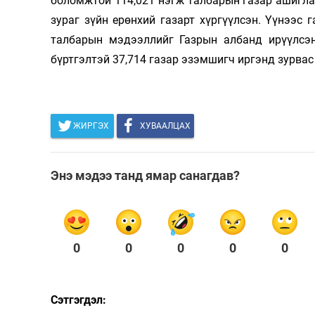
боломжтой 114,021 нэгж талбарын газар ашиглал
зураг зүйн ерөнхий газарт хүргүүлсэн. Үүнээс
талбарын мэдээллийг Газрын албанд ирүүлсэ
бүртгэлтэй 37,714 газар эзэмшигч иргэнд зурвас
ЖИРГЭХ
ХУВААЛЦАХ
Энэ мэдээ танд ямар санагдав?
0
0
0
0
0
Сэтгэгдэл: