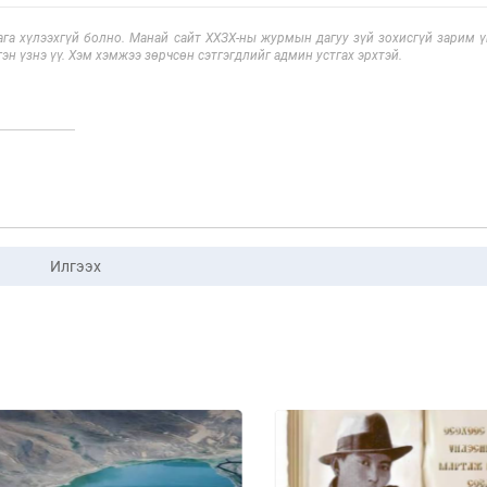
га хүлээхгүй болно. Манай сайт ХХЗХ-ны журмын дагуу зүй зохисгүй зарим үг
эн үзнэ үү. Хэм хэмжээ зөрчсөн сэтгэгдлийг админ устгах эрхтэй.
Илгээх