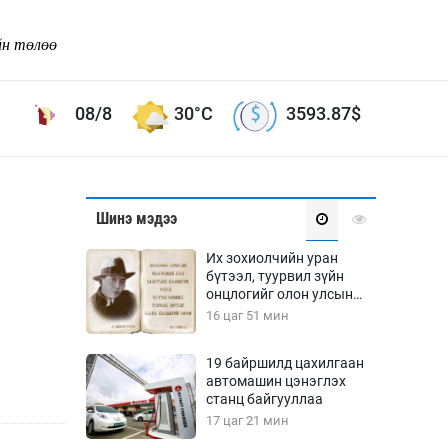
йн төлөө
08/8
30°C
3593.87
$
Соёл урлаг
Шинэ мэдээ
ой хөгжлийн зорилго -
Сонгодог урлаг
Их зохиолчийн уран
Ардын урлаг
бүтээл, туурвил зүйн
н
онцлогийг олон улсын
Дүрслэх урлаг
судлаачид хэлэлцлээ
16 цаг 51 мин
Өв соёл
таг
Кино урлаг
19 байршилд цахилгаан
автомашин цэнэглэх
 орчин
Цирк
станц байгууллаа
ол
17 цаг 21 мин
Рок поп, хип хоп
энд