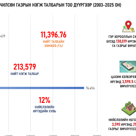
Ханш
Хэрэг з
Эрэлттэй мэдээ
Эрүүл м
Хууль ёс
Хүмүүс
Албаны 
Бусад
Life style
Ярилцл
Зөвлөгөө
Хоймор
Өнөөдрийн тухай
Уншигч-
өл