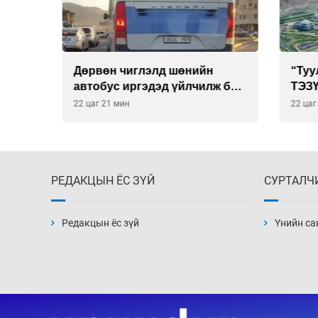
тэй
Дөрвөн чиглэлд шөнийн
“Туул
вах
автобус иргэдэд үйлчилж буй
ТЭЗҮ-и
гэв
компа
22 цаг 21 мин
22 цаг 5
РЕДАКЦЫН ЁС ЗҮЙ
СУРТАЛЧ
Редакцын ёс зүй
Үнийн са