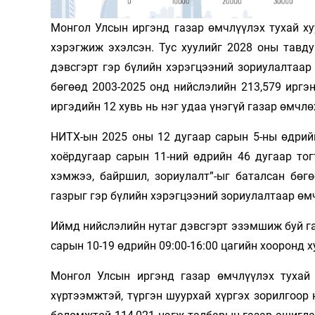
Олимп 2024
Монгол Улсын иргэнд газар өмчлүүлэх тухай ху
хэрэгжиж эхэлсэн. Тус хуулийг 2028 оны тавд
дэвсгэрт гэр бүлийн хэрэгцээний зориулалтаар
бөгөөд 2003-2025 онд нийслэлийн 213,579 иргэн
иргэдийн 12 хувь нь нэг удаа үнэгүй газар өмчлө
НИТХ-ын 2025 оны 12 дугаар сарын 5-ны өдрий
хоёрдугаар сарын 11-ний өдрийн 46 дугаар то
хэмжээ, байршил, зориулалт”-ыг баталсан бөг
газрыг гэр бүлийн хэрэгцээний зориулалтаар өм
Иймд нийслэлийн нутаг дэвсгэрт эзэмшиж буй г
сарын 10-19 өдрийн 09:00-16:00 цагийн хооронд х
Монгол Улсын иргэнд газар өмчлүүлэх тухай 
хүртээмжтэй, түргэн шуурхай хүргэх зорилгоо